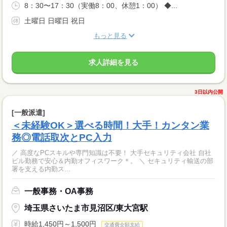
8：30〜17：30（実働8：00、休憩1：00） ◆...
土曜日 日曜日 祝日
もっと見る
求人詳細を見る
3日以内公開
[一般派遣]
＜未経験OK＞選べる時間！大手！カンタン業
務◎電話取次とPC入力
／ 高度なPCスキルや専門知識は不要！ 大手セキュリティ会社 自社
ビル勤務で安心＆内勤オフィスワーク＊。 ＼ セキュリティ輸送の部
署を支える内勤ス...
一般事務・OA事務
埼玉県さいたま市見沼区/東大宮駅
時給1,450円～1,500円
交通費全額支給