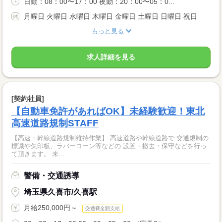
日勤：08：00〜17：00 夜勤：20：00〜05：0...
月曜日 火曜日 水曜日 木曜日 金曜日 土曜日 日曜日 祝日
もっと見る
求人詳細を見る
[契約社員]
【自動車免許があればOK】未経験歓迎！東北
高速道路規制STAFF
【高速・幹線道路規制維持作業】 高速道路や幹線道路で 交通規制の
標識や矢印板、ラバーコーン等などの 設置・撤去・保守などを行っ
て頂きます。 未...
警備・交通誘導
埼玉県久喜市/久喜駅
月給250,000円～
交通費全額支給