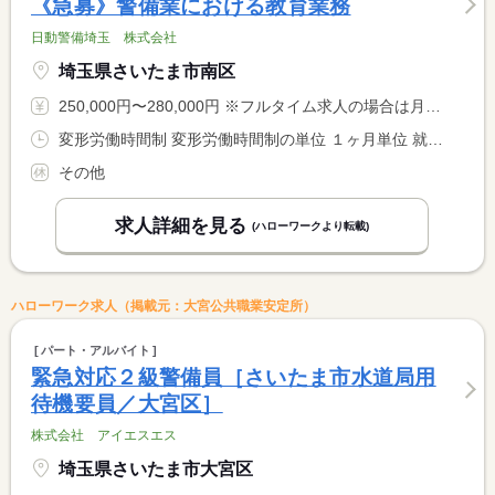
《急募》警備業における教育業務
日動警備埼玉 株式会社
埼玉県さいたま市南区
250,000円〜280,000円 ※フルタイム求人の場合は月額（換算額）、パート求人の場合は時間額を表示しています。
変形労働時間制 変形労働時間制の単位 １ヶ月単位 就業時間１ 6時30分〜15時30分 就業時間２ 9時00分〜18時00分 就業時間に関する特記事項 （１）（２）シフト制
その他
求人詳細を見る
(ハローワークより転載)
ハローワーク求人（掲載元：大宮公共職業安定所）
パート・アルバイト
緊急対応２級警備員［さいたま市水道局用
待機要員／大宮区］
株式会社 アイエスエス
埼玉県さいたま市大宮区