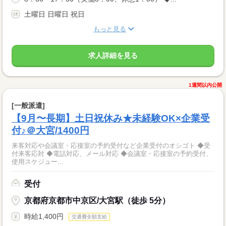
土曜日 日曜日 祝日
もっと見る
求人詳細を見る
1週間以内公開
[一般派遣]
【9月〜長期】土日祝休み★未経験OK×企業受
付♪＠大宮/1400円
来客対応や会議室・応接室の予約受付など企業受付のオシゴト ◆受
付来客応対 ◆電話対応、メール対応 ◆会議室・応接室の予約受付、
使用スケジュー...
受付
京都府京都市中京区/大宮駅（徒歩 5分）
時給1,400円
交通費全額支給