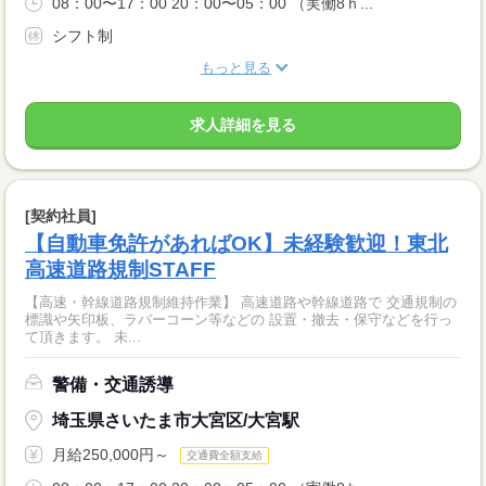
08：00〜17：00 20：00〜05：00 （実働8ｈ...
シフト制
もっと見る
求人詳細を見る
[契約社員]
【自動車免許があればOK】未経験歓迎！東北
高速道路規制STAFF
【高速・幹線道路規制維持作業】 高速道路や幹線道路で 交通規制の
標識や矢印板、ラバーコーン等などの 設置・撤去・保守などを行っ
て頂きます。 未...
警備・交通誘導
埼玉県さいたま市大宮区/大宮駅
月給250,000円～
交通費全額支給