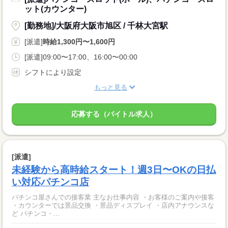
ット(カウンター)
[勤務地]/大阪府大阪市旭区 / 千林大宮駅
[派遣]
時給1,300円〜1,600円
[派遣]09:00〜17:00、16:00〜00:00
シフトにより設定
もっと見る
応募する（バイトル求人）
[派遣]
未経験から高時給スタート！週3日〜OKの日払
い対応パチンコ店
パチンコ屋さんでの接客業 主なお仕事内容 ・お客様のご案内や接客
・カウンターでは景品交換 ・景品ディスプレイ ・店内アナウンスな
ど パチンコ・...