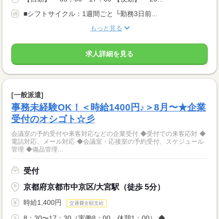
■シフトサイクル：1週間ごと └勤務3日前...
もっと見る
求人詳細を見る
[一般派遣]
事務未経験OK！＜時給1400円♪＞8月〜★企業
受付のオシゴト☆彡
会議室の予約受付や来客対応などの企業受付 ◆受付での来客応対 ◆
電話対応、メール対応 ◆会議室・応接室の予約受付、スケジュール
管理 ◆備品管理...
受付
京都府京都市中京区/大宮駅（徒歩 5分）
時給1,400円
交通費全額支給
8：30〜17：30（実働8：00、休憩1：00） ◆...