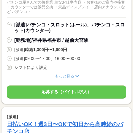
パチンコ屋さんでの接客業 主なお仕事内容 ・お客様のご案内や接客
・カウンターでは景品交換 ・景品ディスプレイ ・店内アナウンスな
ど パチンコ・...
[派遣]パチンコ・スロット(ホール)、パチンコ・スロ
ット(カウンター)
[勤務地]/福井県福井市 / 越前大宮駅
[派遣]
時給1,300円〜1,600円
[派遣]09:00〜17:00、16:00〜00:00
シフトにより設定
もっと見る
応募する（バイトル求人）
[派遣]
日払いOK！週3日〜OKで初日から高時給のパ
チンコ店