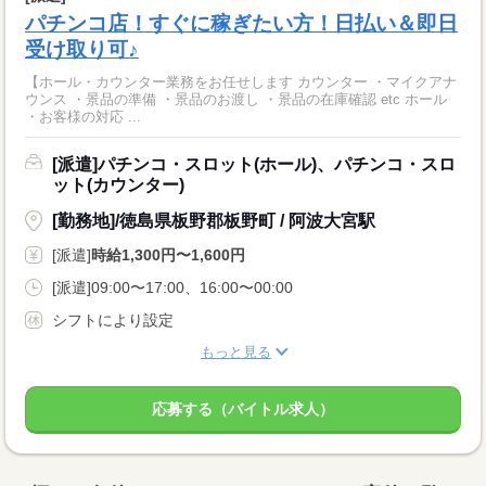
パチンコ店！すぐに稼ぎたい方！日払い＆即日
受け取り可♪
【ホール・カウンター業務をお任せします カウンター ・マイクアナ
ウンス ・景品の準備 ・景品のお渡し ・景品の在庫確認 etc ホール
・お客様の対応 ...
[派遣]パチンコ・スロット(ホール)、パチンコ・スロ
ット(カウンター)
[勤務地]/徳島県板野郡板野町 / 阿波大宮駅
[派遣]
時給1,300円〜1,600円
[派遣]09:00〜17:00、16:00〜00:00
シフトにより設定
もっと見る
応募する（バイトル求人）