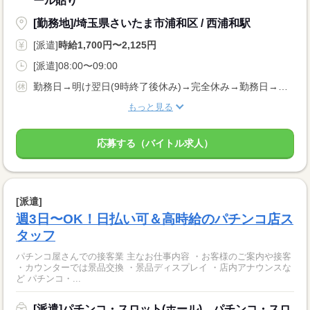
ール貼り
[勤務地]/埼玉県さいたま市浦和区 / 西浦和駅
[派遣]
時給1,700円〜2,125円
[派遣]08:00〜09:00
勤務日→明け翌日(9時終了後休み)→完全休み→勤務日→繰り返し 勤務は3日に1回で、月10〜11日程度と勤務回数が少ないため、「明け」と「休日」を利用し勤務できるのも魅力のひとつです。
もっと見る
応募する（バイトル求人）
[派遣]
週3日〜OK！日払い可＆高時給のパチンコ店ス
タッフ
パチンコ屋さんでの接客業 主なお仕事内容 ・お客様のご案内や接客
・カウンターでは景品交換 ・景品ディスプレイ ・店内アナウンスな
ど パチンコ・...
[派遣]パチンコ・スロット(ホール)、パチンコ・スロ