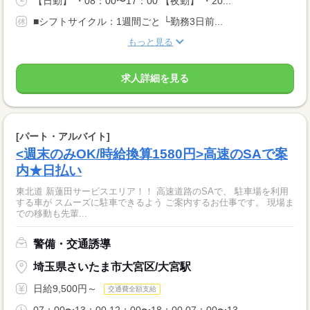
【日勤】 ・08：00〜17：00 【夜勤】 ・20...
■シフトサイクル：1週間ごと └勤務3日前...
もっと見る
求人詳細を見る
[パート・アルバイト]
<週末のみOK/時給換算1580円>高速のSAで案
内★日払い
東北道 新蓮田サービスエリア！！ 高速道路のSAで、 駐車場を利用
する車が スムーズに駐車できるよう ご案内するお仕事です。 現場ま
での移動も先輩...
警備・交通誘導
埼玉県さいたま市大宮区/大宮駅
日給9,500円～
交通費全額支給