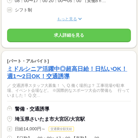
08：00〜17：00 20：00〜05：00 （実働8ｈ...
シフト制
もっと見る
求人詳細を見る
[パート・アルバイト]
ミドルシニア活躍中◎超高日給！日払いOK！
週1〜2日OK！交通誘導
／ 交通誘導スタッフ大募集！ ＼ Q.働く場所は？ 工事現場や駐車
場、イベント会場など。 ※国際的なスポーツ大会の警備も 行って
いました！ Q.交...
警備・交通誘導
埼玉県さいたま市大宮区/大宮駅
日給14,000円～
交通費全額支給