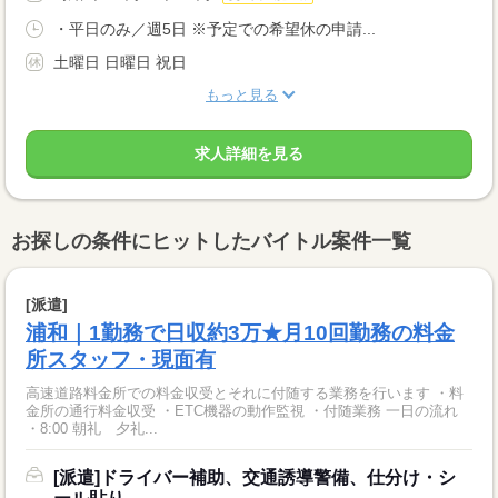
・平日のみ／週5日 ※予定での希望休の申請...
土曜日 日曜日 祝日
もっと見る
求人詳細を見る
お探しの条件にヒットしたバイトル案件一覧
[派遣]
浦和｜1勤務で日収約3万★月10回勤務の料金
所スタッフ・現面有
高速道路料金所での料金収受とそれに付随する業務を行います ・料
金所の通行料金収受 ・ETC機器の動作監視 ・付随業務 一日の流れ
・8:00 朝礼 夕礼...
[派遣]ドライバー補助、交通誘導警備、仕分け・シ