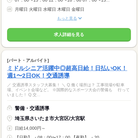
07：00〜13：00 12：00〜18：00 07：00〜13...
月曜日 火曜日 水曜日 木曜日 金曜日
もっと見る
求人詳細を見る
[パート・アルバイト]
ミドルシニア活躍中◎超高日給！日払いOK！
週1〜2日OK！交通誘導
／ 交通誘導スタッフ大募集！ ＼ Q.働く場所は？ 工事現場や駐車
場、イベント会場など。 ※国際的なスポーツ大会の警備も 行って
いました！ Q.交...
警備・交通誘導
埼玉県さいたま市大宮区/大宮駅
日給14,000円～
【日勤】 ・08：00〜17：00 【夜勤】 ・20...