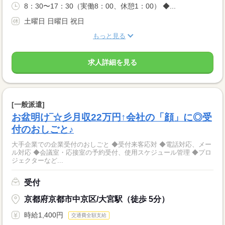
8：30〜17：30（実働8：00、休憩1：00） ◆...
土曜日 日曜日 祝日
もっと見る
求人詳細を見る
[一般派遣]
お盆明け‾☆彡月収22万円↑会社の「顔」に◎受
付のおしごと♪
大手企業での企業受付のおしごと ◆受付来客応対 ◆電話対応、メー
ル対応 ◆会議室・応接室の予約受付、使用スケジュール管理 ◆プロ
ジェクターなど...
受付
京都府京都市中京区/大宮駅（徒歩 5分）
時給1,400円
交通費全額支給