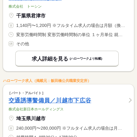
株式会社 トーシン
千葉県君津市
1,140円〜1,200円 ※フルタイム求人の場合は月額（換算額）、パート求人の場合は時間額を表示しています。
変形労働時間制 変形労働時間制の単位 １ヶ月単位 就業時間１ 19時00分〜7時00分 就業時間２ 7時00分〜6時59分 就業時間３ 8時00分〜17時00分 就業時間に関する特記事項 （１）常駐警備（月〜金曜）夜１９時〜翌７時まで（休憩４時間） <BR> （２）常駐警備（土、日曜）７時〜翌７時まで（休憩８時間）
その他
求人詳細を見る
(ハローワークより転載)
ハローワーク求人（掲載元：飯田橋公共職業安定所）
パート・アルバイト
交通誘導警備員／川越市下広谷
株式会社新日本ホールディングス
埼玉県川越市
240,000円〜280,000円 ※フルタイム求人の場合は月額（換算額）、パート求人の場合は時間額を表示しています。