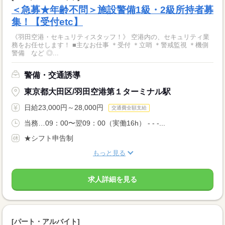
＜急募★年齢不問＞施設警備1級・2級所持者募
集！【受付etc】
《羽田空港・セキュリティスタッフ！》 空港内の、セキュリティ業
務をお任せします！ ■主なお仕事 ＊受付 ＊立哨 ＊警戒監視 ＊機側
警備 など ◎...
警備・交通誘導
東京都大田区/羽田空港第１ターミナル駅
日給23,000円～28,000円
交通費全額支給
当務…09：00〜翌09：00（実働16h） - - -...
★シフト申告制
もっと見る
求人詳細を見る
[パート・アルバイト]