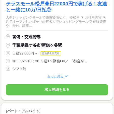
テラスモール松戸◆日22000円で稼げる！友達
と一緒に10万/日払◎
大型ショッピングモールで施設警備など！ ＠松戸 ▼ お仕事内容 ▼
近年オープンしたばかりの有名大型ショッピングモールで 施設警備
や、受付、駐車...
警備・交通誘導
千葉県鎌ケ谷市/新鎌ヶ谷駅
日給22,000円～
交通費全額支給
10：15〜10：30 ＼週1〜勤務OK／ 「都合が...
シフト制
もっと見る
求人詳細を見る
[パート・アルバイト]