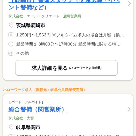
【鹿嶋市】警備スタッフ（交通誘導・イベ
ント警備など）
株式会社 エール・クリエート 鹿島営業所
茨城県鹿嶋市
1,250円〜1,563円 ※フルタイム求人の場合は月額（換算額）、パート求人の場合は時間額を表示しています。
就業時間１ 8時00分〜17時00分 就業時間に関する特記事項 ※業務内容によって勤務時間が変動する場合があります。 <BR> ※就業日については応相談となります。
その他
求人詳細を見る
(ハローワークより転載)
ハローワーク求人（掲載元：岐阜公共職業安定所）
パート・アルバイト
総合警備（関営業所）
株式会社 大警
岐阜県関市