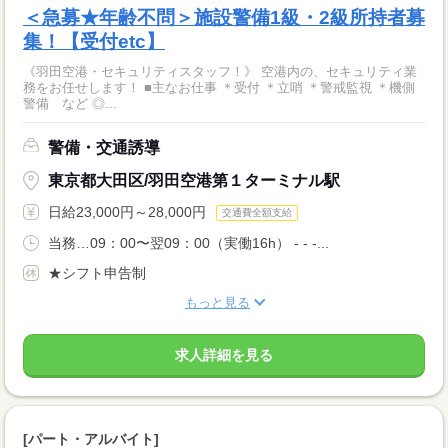
＜急募★年齢不問＞施設警備1級・2級所持者募
集！【受付etc】
《羽田空港・セキュリティスタッフ！》 空港内の、セキュリティ業
務をお任せします！ ■主なお仕事 ＊受付 ＊立哨 ＊警戒監視 ＊機側
警備 など ◎...
警備・交通誘導
東京都大田区/羽田空港第１ターミナル駅
日給23,000円～28,000円
交通費全額支給
当務…09：00〜翌09：00（実働16h） - - -...
★シフト申告制
もっと見る
求人詳細を見る
[パート・アルバイト]