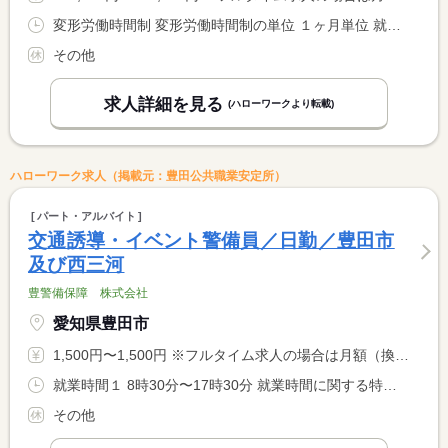
変形労働時間制 変形労働時間制の単位 １ヶ月単位 就業時間１ 17時30分〜8時30分 就業時間２ 8時30分〜17時30分 就業時間に関する特記事項 原則、『（１）→（１）→（１）→夜勤明休→休み』を繰り返しま <BR> す。又、土日祝等には（２）が組み込まれます。 <BR> ※休憩時間の詳細については面接時にご説明いたします。
その他
求人詳細を見る
(ハローワークより転載)
ハローワーク求人（掲載元：豊田公共職業安定所）
パート・アルバイト
交通誘導・イベント警備員／日勤／豊田市
及び西三河
豊警備保障 株式会社
愛知県豊田市
1,500円〜1,500円 ※フルタイム求人の場合は月額（換算額）、パート求人の場合は時間額を表示しています。
就業時間１ 8時30分〜17時30分 就業時間に関する特記事項 通常の日勤勤務
その他