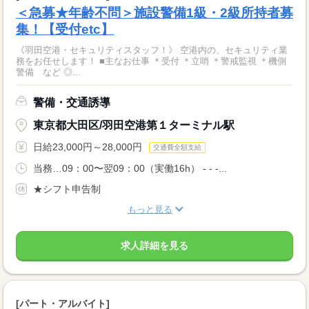
＜急募★年齢不問＞施設警備1級・2級所持者募
集！【受付etc】
《羽田空港・セキュリティスタッフ！》 空港内の、セキュリティ業
務をお任せします！ ■主なお仕事 ＊受付 ＊立哨 ＊警戒監視 ＊機側
警備 など ◎...
警備・交通誘導
東京都大田区/羽田空港第１ターミナル駅
日給23,000円～28,000円
交通費全額支給
当務…09：00〜翌09：00（実働16h） - - -...
★シフト申告制
もっと見る
求人詳細を見る
[パート・アルバイト]