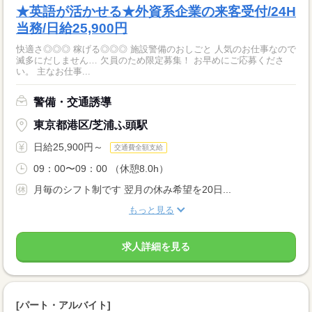
★英語が活かせる★外資系企業の来客受付/24H
当務/日給25,900円
快適さ◎◎◎ 稼げる◎◎◎ 施設警備のおしごと 人気のお仕事なので
滅多にだしません… 欠員のため限定募集！ お早めにご応募くださ
い。 主なお仕事...
警備・交通誘導
東京都港区/芝浦ふ頭駅
日給25,900円～
交通費全額支給
09：00〜09：00 （休憩8.0h）
月毎のシフト制です 翌月の休み希望を20日...
もっと見る
求人詳細を見る
[パート・アルバイト]