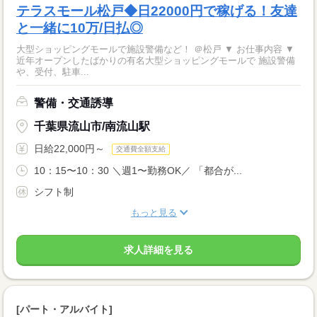
テラスモール松戸◆日22000円で稼げる！友達
と一緒に10万/日払◎
大型ショッピングモールで施設警備など！ ＠松戸 ▼ お仕事内容 ▼
近年オープンしたばかりの有名大型ショッピングモールで 施設警備
や、受付、駐車...
警備・交通誘導
千葉県流山市/南流山駅
日給22,000円～
交通費全額支給
10：15〜10：30 ＼週1〜勤務OK／ 「都合が...
シフト制
もっと見る
求人詳細を見る
[パート・アルバイト]