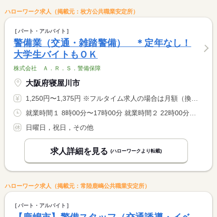
ハローワーク求人（掲載元：枚方公共職業安定所）
パート・アルバイト
警備業（交通・雑踏警備） ＊定年なし！
大学生バイトもＯＫ
株式会社 Ａ．Ｒ．Ｓ．警備保障
大阪府寝屋川市
1,250円〜1,375円 ※フルタイム求人の場合は月額（換算額）、パート求人の場合は時間額を表示しています。
就業時間１ 8時00分〜17時00分 就業時間２ 22時00分〜6時00分 又は 6時00分〜22時00分の時間の間の8時間程度 就業時間に関する特記事項 基本は（１）、（２）、「又は」の時間帯で８時間勤務 <BR> <BR> ＊日勤のみ、夜勤のみもＯＫ！就業時間は現場によって変動します
日曜日，祝日，その他
求人詳細を見る
(ハローワークより転載)
ハローワーク求人（掲載元：常陸鹿嶋公共職業安定所）
パート・アルバイト