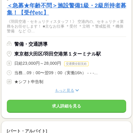
＜急募★年齢不問＞施設警備1級・2級所持者募
集！【受付etc】
《羽田空港・セキュリティスタッフ！》 空港内の、セキュリティ業
務をお任せします！ ■主なお仕事 ＊受付 ＊立哨 ＊警戒監視 ＊機側
警備 など ◎...
警備・交通誘導
東京都大田区/羽田空港第１ターミナル駅
日給23,000円～28,000円
交通費全額支給
当務…09：00〜翌09：00（実働16h） - - -...
★シフト申告制
もっと見る
求人詳細を見る
[パート・アルバイト]