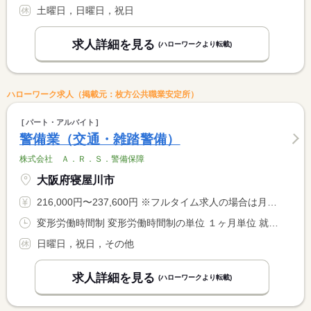
土曜日，日曜日，祝日
求人詳細を見る
(ハローワークより転載)
ハローワーク求人（掲載元：枚方公共職業安定所）
パート・アルバイト
警備業（交通・雑踏警備）
株式会社 Ａ．Ｒ．Ｓ．警備保障
大阪府寝屋川市
216,000円〜237,600円 ※フルタイム求人の場合は月額（換算額）、パート求人の場合は時間額を表示しています。
変形労働時間制 変形労働時間制の単位 １ヶ月単位 就業時間１ 8時00分〜17時00分 就業時間２ 22時00分〜6時00分 又は 6時00分〜22時00分の時間の間の8時間程度 就業時間に関する特記事項 基本は（１）、（２）、「又は」の時間帯で８時間勤務 <BR> <BR> ＊日勤のみ、夜勤のみもＯＫ！就業時間は現場によって変動します
日曜日，祝日，その他
求人詳細を見る
(ハローワークより転載)