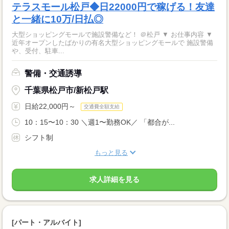
テラスモール松戸◆日22000円で稼げる！友達
と一緒に10万/日払◎
大型ショッピングモールで施設警備など！ ＠松戸 ▼ お仕事内容 ▼
近年オープンしたばかりの有名大型ショッピングモールで 施設警備
や、受付、駐車...
警備・交通誘導
千葉県松戸市/新松戸駅
日給22,000円～
交通費全額支給
10：15〜10：30 ＼週1〜勤務OK／ 「都合が...
シフト制
もっと見る
求人詳細を見る
[パート・アルバイト]