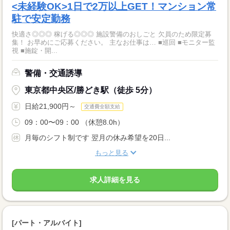
<未経験OK>1日で2万以上GET！マンション常
駐で安定勤務
快適さ◎◎◎ 稼げる◎◎◎ 施設警備のおしごと 欠員のため限定募
集！ お早めにご応募ください。 主なお仕事は… ■巡回 ■モニター監
視 ■施錠・開...
警備・交通誘導
東京都中央区/勝どき駅（徒歩 5分）
日給21,900円～
交通費全額支給
09：00〜09：00 （休憩8.0h）
月毎のシフト制です 翌月の休み希望を20日...
もっと見る
求人詳細を見る
[パート・アルバイト]