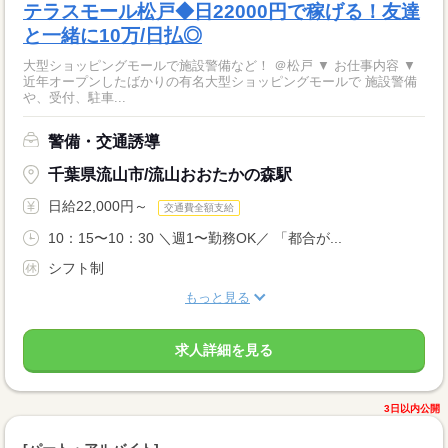
テラスモール松戸◆日22000円で稼げる！友達
と一緒に10万/日払◎
大型ショッピングモールで施設警備など！ ＠松戸 ▼ お仕事内容 ▼
近年オープンしたばかりの有名大型ショッピングモールで 施設警備
や、受付、駐車...
警備・交通誘導
千葉県流山市/流山おおたかの森駅
日給22,000円～
交通費全額支給
10：15〜10：30 ＼週1〜勤務OK／ 「都合が...
シフト制
もっと見る
求人詳細を見る
3日以内公開