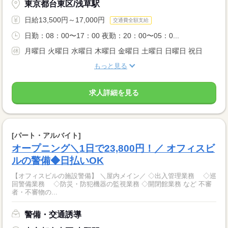
東京都台東区/浅草駅
日給13,500円～17,000円
交通費全額支給
日勤：08：00〜17：00 夜勤：20：00〜05：0...
月曜日 火曜日 水曜日 木曜日 金曜日 土曜日 日曜日 祝日
もっと見る
求人詳細を見る
[パート・アルバイト]
オープニング＼1日で23,800円！／ オフィスビ
ルの警備◆日払いOK
【オフィスビルの施設警備】 ＼屋内メイン／ ◇出入管理業務 ◇巡
回警備業務 ◇防災・防犯機器の監視業務 ◇開閉館業務 など 不審
者・不審物の...
警備・交通誘導