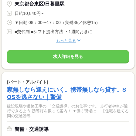
東京都台東区/日暮里駅
日給10,840円～
▼日勤 08：00〜17：00（実働8h／休憩1h） ...
■交代制 ■シフト提出方法 ・1週間おきに...
もっと見る
求人詳細を見る
[パート・アルバイト]
家無しなら迎えにいく。携帯無しなら貸す。S
OSを逃さない｜警備
建設現場や道路工事の 「交通誘導」のお仕事です。 歩行者や車が通
行できるよう 誘導灯を振って案内！ ▼働く現場は... 【住宅を建てる
間の交通誘導...
警備・交通誘導