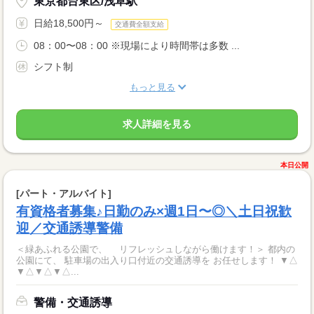
東京都台東区/浅草駅
日給18,500円～
交通費全額支給
08：00〜08：00 ※現場により時間帯は多数 ...
シフト制
もっと見る
求人詳細を見る
本日公開
[パート・アルバイト]
有資格者募集♪日勤のみ×週1日〜◎＼土日祝歓
迎／交通誘導警備
＜緑あふれる公園で、 リフレッシュしながら働けます！＞ 都内の
公園にて、 駐車場の出入り口付近の交通誘導を お任せします！ ▼△
▼△▼△▼△...
警備・交通誘導