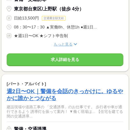
東京都台東区/上野駅（徒歩 4分）
日給13,500円
交通費全額支給
08：30〜17：30 ▲実働8h、休憩1h ●週1日...
★週1日〜OK ★シフト申告制
もっと見る
求人詳細を見る
[パート・アルバイト]
週2日〜OK｜警備を会話のきっかけに。ゆるや
かに誰かとつながる
建設現場や道路工事の 「交通誘導」のお仕事です。 歩行者や車が通
行できるよう 誘導灯を振って案内！ ▼働く現場は... 【住宅を建てる
間の交通誘導...
警備・交通誘導