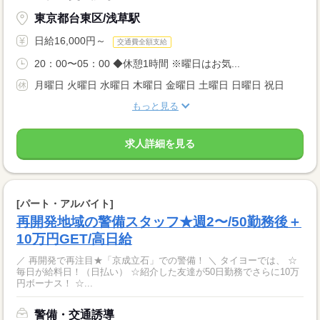
東京都台東区/浅草駅
日給16,000円～
交通費全額支給
20：00〜05：00 ◆休憩1時間 ※曜日はお気...
月曜日 火曜日 水曜日 木曜日 金曜日 土曜日 日曜日 祝日
もっと見る
求人詳細を見る
[パート・アルバイト]
再開発地域の警備スタッフ★週2〜/50勤務後＋
10万円GET/高日給
／ 再開発で再注目★「京成立石」での警備！ ＼ タイヨーでは、 ☆
毎日が給料日！（日払い） ☆紹介した友達が50日勤務でさらに10万
円ボーナス！ ☆...
警備・交通誘導