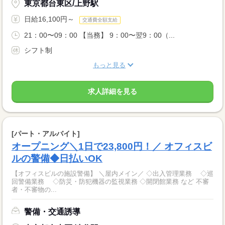
東京都台東区/上野駅
日給16,100円～
交通費全額支給
21：00〜09：00 【当務】 9：00〜翌9：00（...
シフト制
もっと見る
求人詳細を見る
[パート・アルバイト]
オープニング＼1日で23,800円！／ オフィスビ
ルの警備◆日払いOK
【オフィスビルの施設警備】 ＼屋内メイン／ ◇出入管理業務 ◇巡
回警備業務 ◇防災・防犯機器の監視業務 ◇開閉館業務 など 不審
者・不審物の...
警備・交通誘導