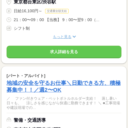
東京都台東区/渋谷駅
日給16,100円～
交通費全額支給
21：00〜09：00 【当務】 9：00〜翌9：00（...
シフト制
もっと見る
求人詳細を見る
[パート・アルバイト]
地域の安全を守るお仕事＼日勤できる方、積極
募集中！！／週2〜OK
／ ファン付きウェア・ペットボトルホルダー支給！ 蒸し暑い
日々も、 涼しさを感じながら快適に勤務できます！ ＼ ■工事現場
や建設現場での...
警備・交通誘導