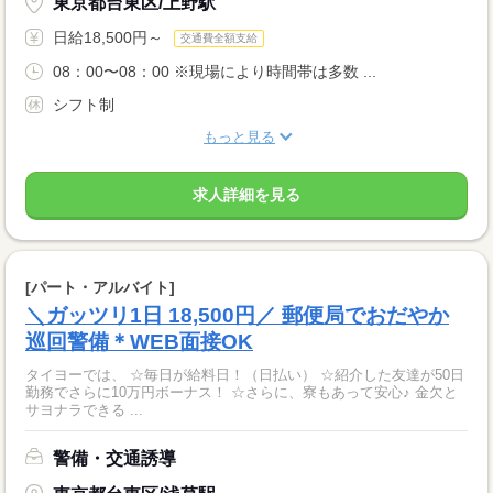
東京都台東区/上野駅
日給18,500円～
交通費全額支給
08：00〜08：00 ※現場により時間帯は多数 ...
シフト制
もっと見る
求人詳細を見る
[パート・アルバイト]
＼ガッツリ1日 18,500円／ 郵便局でおだやか
巡回警備＊WEB面接OK
タイヨーでは、 ☆毎日が給料日！（日払い） ☆紹介した友達が50日
勤務でさらに10万円ボーナス！ ☆さらに、寮もあって安心♪ 金欠と
サヨナラできる ...
警備・交通誘導