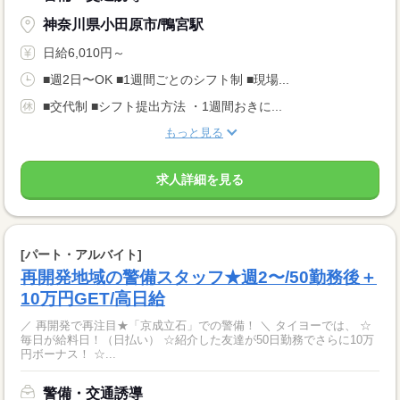
神奈川県小田原市/鴨宮駅
日給6,010円～
■週2日〜OK ■1週間ごとのシフト制 ■現場...
■交代制 ■シフト提出方法 ・1週間おきに...
もっと見る
求人詳細を見る
[パート・アルバイト]
再開発地域の警備スタッフ★週2〜/50勤務後＋
10万円GET/高日給
／ 再開発で再注目★「京成立石」での警備！ ＼ タイヨーでは、 ☆
毎日が給料日！（日払い） ☆紹介した友達が50日勤務でさらに10万
円ボーナス！ ☆...
警備・交通誘導