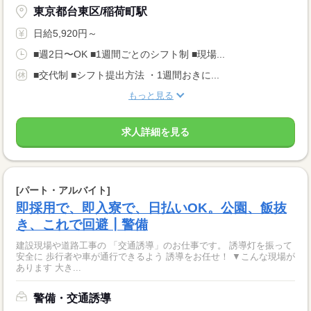
東京都台東区/稲荷町駅
日給5,920円～
■週2日〜OK ■1週間ごとのシフト制 ■現場...
■交代制 ■シフト提出方法 ・1週間おきに...
もっと見る
求人詳細を見る
[パート・アルバイト]
即採用で、即入寮で、日払いOK。公園、飯抜
き、これで回避┃警備
建設現場や道路工事の 「交通誘導」のお仕事です。 誘導灯を振って
安全に 歩行者や車が通行できるよう 誘導をお任せ！ ▼こんな現場が
あります 大き...
警備・交通誘導