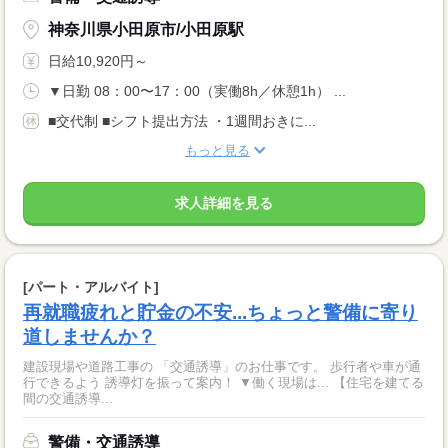
神奈川県小田原市/小田原駅
日給10,920円～
▼日勤 08：00〜17：00（実働8h／休憩1h） ...
■交代制 ■シフト提出方法 ・1週間おきに...
もっと見る
求人詳細を見る
[パート・アルバイト]
再就職疲れと貯金の不安...ちょっと警備に寄り
道しませんか？
建設現場や道路工事の 「交通誘導」のお仕事です。 歩行者や車が通
行できるよう 誘導灯を振って案内！ ▼働く現場は... 【住宅を建てる
間の交通誘導...
警備・交通誘導