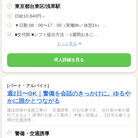
東京都台東区/浅草駅
日給10,840円～
▼日勤 08：00〜17：00（実働8h／休憩1h） ...
■交代制 ■シフト提出方法 ・1週間おきに...
もっと見る
求人詳細を見る
[パート・アルバイト]
週2日〜OK｜警備を会話のきっかけに。ゆるや
かに誰かとつながる
建設現場や道路工事の 「交通誘導」のお仕事です。 歩行者や車が通
行できるよう 誘導灯を振って案内！ ▼働く現場は... 【住宅を建てる
間の交通誘導...
警備・交通誘導