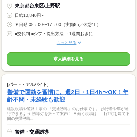
東京都台東区/上野駅
日給10,840円～
▼日勤 08：00〜17：00（実働8h／休憩1h） ...
■交代制 ■シフト提出方法 ・1週間おきに...
もっと見る
求人詳細を見る
[パート・アルバイト]
警備で運動を習慣に。週2日・1日4h〜OK！年
齢不問・未経験も歓迎
建設現場や道路工事の 「交通誘導」のお仕事です。 歩行者や車が通
行できるよう 誘導灯を振って案内！ ▼働く現場は... 【住宅を建てる
間の交通誘導...
警備・交通誘導