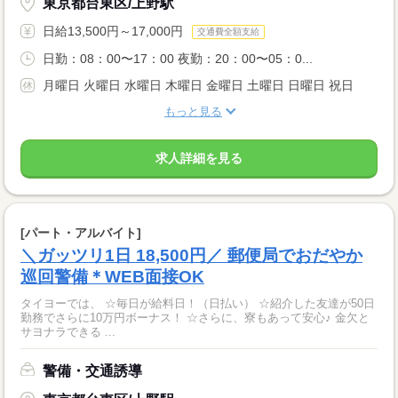
東京都台東区/上野駅
日給13,500円～17,000円
交通費全額支給
日勤：08：00〜17：00 夜勤：20：00〜05：0...
月曜日 火曜日 水曜日 木曜日 金曜日 土曜日 日曜日 祝日
もっと見る
求人詳細を見る
[パート・アルバイト]
＼ガッツリ1日 18,500円／ 郵便局でおだやか
巡回警備＊WEB面接OK
タイヨーでは、 ☆毎日が給料日！（日払い） ☆紹介した友達が50日
勤務でさらに10万円ボーナス！ ☆さらに、寮もあって安心♪ 金欠と
サヨナラできる ...
警備・交通誘導