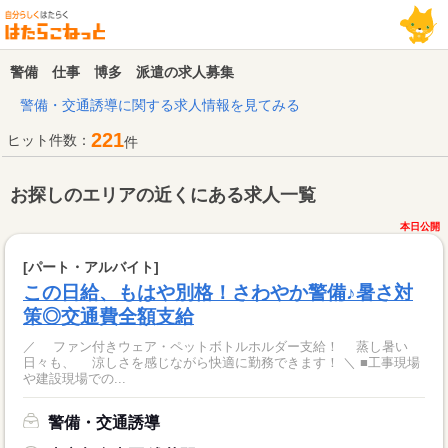
警備 仕事 博多 派遣の求人募集
警備・交通誘導に関する求人情報を見てみる
221
ヒット件数：
件
お探しのエリアの近くにある求人一覧
本日公開
[パート・アルバイト]
この日給、もはや別格！さわやか警備♪暑さ対
策◎交通費全額支給
／ ファン付きウェア・ペットボトルホルダー支給！ 蒸し暑い
日々も、 涼しさを感じながら快適に勤務できます！ ＼ ■工事現場
や建設現場での...
警備・交通誘導