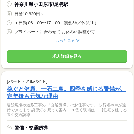
神奈川県小田原市/足柄駅
日給10,920円～
▼日勤 08：00〜17：00（実働8h／休憩1h） ...
プライベートに合わせて お休みの調整が可...
もっと見る
求人詳細を見る
[パート・アルバイト]
稼ぐと健康、一石二鳥。四季を感じる警備が、
定年後も元気な理由
建設現場や道路工事の 「交通誘導」のお仕事です。 歩行者や車が通
行できるよう 誘導灯を振って案内！ ▼働く現場は... 【住宅を建てる
間の交通誘導...
警備・交通誘導