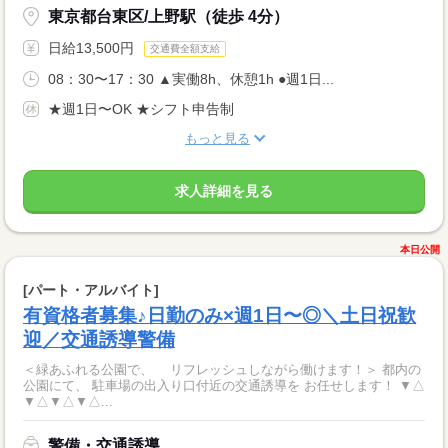
東京都台東区/上野駅（徒歩 4分）
日給13,500円
交通費全額支給
08：30〜17：30 ▲実働8h、休憩1h ●週1日...
★週1日〜OK ★シフト申告制
もっと見る
求人詳細を見る
本日公開
[パート・アルバイト]
有資格者募集♪日勤のみ×週1日〜◎＼土日祝歓
迎／交通誘導警備
＜緑あふれる公園で、 リフレッシュしながら働けます！＞ 都内の
公園にて、 駐車場の出入り口付近の交通誘導を お任せします！ ▼△
▼△▼△▼△...
警備・交通誘導