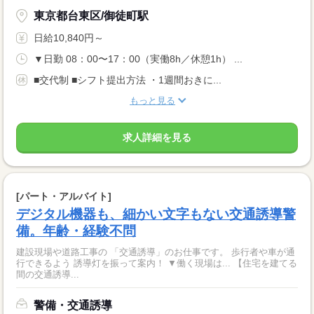
東京都台東区/御徒町駅
日給10,840円～
▼日勤 08：00〜17：00（実働8h／休憩1h） ...
■交代制 ■シフト提出方法 ・1週間おきに...
もっと見る
求人詳細を見る
[パート・アルバイト]
デジタル機器も、細かい文字もない交通誘導警
備。年齢・経験不問
建設現場や道路工事の 「交通誘導」のお仕事です。 歩行者や車が通
行できるよう 誘導灯を振って案内！ ▼働く現場は... 【住宅を建てる
間の交通誘導...
警備・交通誘導