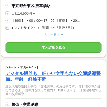
東京都台東区/浅草橋駅
日給14,500円～
【日勤】 ・08：00〜17：00 【夜勤】 ・20...
■シフトサイクル：1週間ごと └勤務3日前...
もっと見る
求人詳細を見る
[パート・アルバイト]
デジタル機器も、細かい文字もない交通誘導警
備。年齢・経験不問
建設現場や道路工事の 「交通誘導」のお仕事です。 歩行者や車が通
行できるよう 誘導灯を振って案内！ ▼働く現場は... 【住宅を建てる
間の交通誘導...
警備・交通誘導