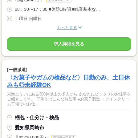
08：30〜17：30 ■休憩1時間 ■残業基本な...
土曜日 日曜日
もっと見る
求人詳細を見る
[一般派遣]
〈お菓子やガムの検品など〉日勤のみ、土日休
みも◎未経験OK
東海エリアにある300件以上の求人から あなたにピッタリのお仕事を
ご紹介します。 ▽例えばこんなお仕事 ●お菓子製造 ・アイスクリー
ム工場でのお仕...
梱包・仕分け・検品
愛知県岡崎市
月給220,000円～
交通費一部支給