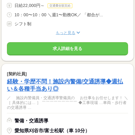
日給22,000円～
交通費全額支給
10：00〜10：00 ＼週1〜勤務OK／ 「都合が...
シフト制
もっと見る
求人詳細を見る
[契約社員]
経験・学歴不問！施設内警備/交通誘導◆週払
い＆各種手当あり◎
／ 施設内警備員・交通誘導警備員の お仕事をお任せします！ ＼
［ 具体的には… ］ ￣￣￣￣￣￣￣￣￣ ◆工事現場 …車両・歩行者
の交通誘導 ...
警備・交通誘導
愛知県刈谷市/富士松駅（車 10分）