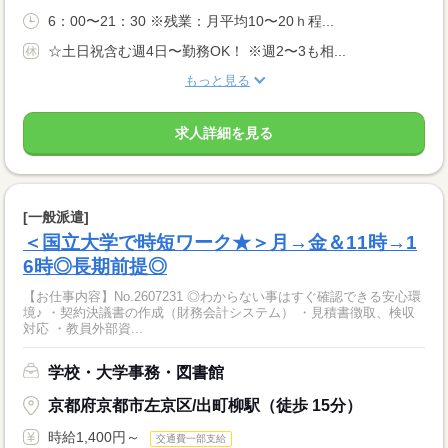
6：00〜21：30 ※残業：月平均10〜20ｈ程...
☆土日祝含む週4日〜勤務OK！ ※週2〜3も相...
もっと見る
求人詳細を見る
[一般派遣]
＜国立大学で時短ワーク★＞月→金＆11時→1
6時◎長期前提◎
【お仕事内容】No.2607231 ◎わからない事はすぐ確認できる安心環
境♪ ・契約決議書の作成（財務会計システム） ・見積書徴取、検収
対応 ・教員外部資...
学校・大学事務・図書館
京都府京都市左京区/出町柳駅（徒歩 15分）
時給1,400円～
交通費一部支給