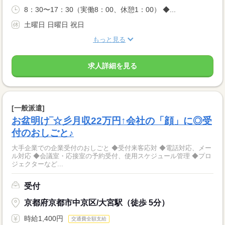
8：30〜17：30（実働8：00、休憩1：00） ◆...
土曜日 日曜日 祝日
もっと見る
求人詳細を見る
[一般派遣]
お盆明け‾☆彡月収22万円↑会社の「顔」に◎受
付のおしごと♪
大手企業での企業受付のおしごと ◆受付来客応対 ◆電話対応、メー
ル対応 ◆会議室・応接室の予約受付、使用スケジュール管理 ◆プロ
ジェクターなど...
受付
京都府京都市中京区/大宮駅（徒歩 5分）
時給1,400円
交通費全額支給