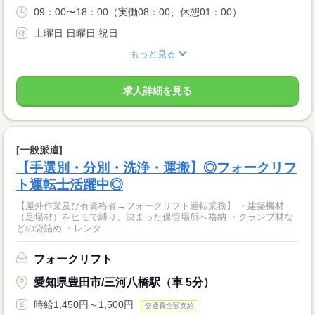
09：00〜18：00（実働08：00、休憩01：00）
土曜日 日曜日 祝日
もっと見る
求人詳細を見る
[一般派遣]
【手選別・分別・洗浄・運搬】◎フォークリフ
ト運転士活躍中◎
【屋外作業及び有資格者→フォークリフト運転業務】 ・建築機材
（足場材）をヒモで縛り、決まった保管場所へ格納 ・クランプ材な
どの袋詰め ・レンタ...
フォークリフト
愛知県豊田市/三河八橋駅（車 5分）
時給1,450円～1,500円
交通費全額支給