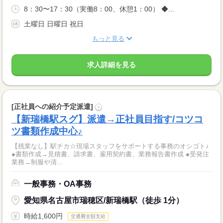
8：30〜17：30（実働8：00、休憩1：00） ◆...
土曜日 日曜日 祝日
もっと見る
求人詳細を見る
[正社員への紹介予定派遣]
?
【新瑞橋駅スグ】派遣→正社員目指す/コツコ
ツ書類作成中心♪
【残業なし】駅チカ☆現場スタッフをサポートする事務のオシゴト♪
●書類作成→見積書、請求書、雇用契約書、業務報告書作成 ●受発注
業務→制服や清...
一般事務・OA事務
愛知県名古屋市瑞穂区/新瑞橋駅（徒歩 1分）
時給1,600円
交通費全額支給