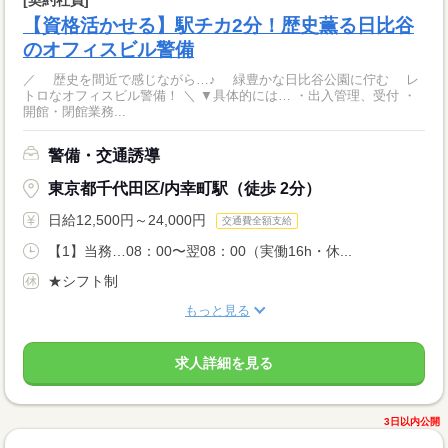
【資格活かせる】駅チカ2分！歴史薫る日比谷
のオフィスビル警備
／ 歴史を間近で感じながら…♪ 緑豊かな日比谷公園に佇む レ
トロなオフィスビル警備！ ＼ ▼具体的には… ・出入管理、受付 ・
開館・閉館業務...
警備・交通誘導
東京都千代田区/内幸町駅（徒歩 2分）
日給12,500円～24,000円
交通費全額支給
【1】当務…08：00〜翌08：00（実働16h・休...
★シフト制
もっと見る
求人詳細を見る
3日以内公開