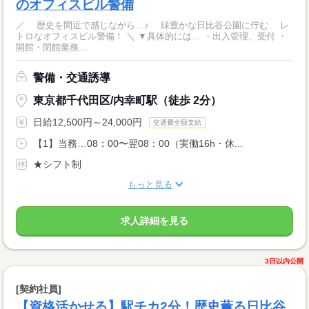
のオフィスビル警備
／ 歴史を間近で感じながら…♪ 緑豊かな日比谷公園に佇む レ
トロなオフィスビル警備！ ＼ ▼具体的には… ・出入管理、受付 ・
開館・閉館業務...
警備・交通誘導
東京都千代田区/内幸町駅（徒歩 2分）
日給12,500円～24,000円
交通費全額支給
【1】当務…08：00〜翌08：00（実働16h・休...
★シフト制
もっと見る
求人詳細を見る
3日以内公開
[契約社員]
【資格活かせる】駅チカ2分！歴史薫る日比谷