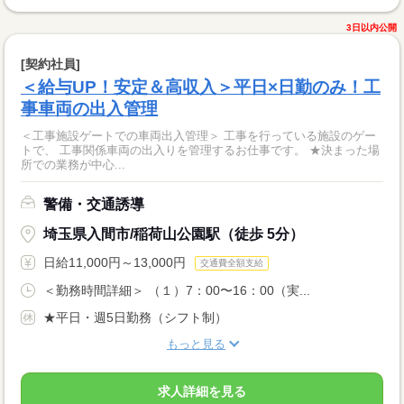
3日以内公開
[契約社員]
＜給与UP！安定＆高収入＞平日×日勤のみ！工
事車両の出入管理
＜工事施設ゲートでの車両出入管理＞ 工事を行っている施設のゲー
トで、 工事関係車両の出入りを管理するお仕事です。 ★決まった場
所での業務が中心...
警備・交通誘導
埼玉県入間市/稲荷山公園駅（徒歩 5分）
日給11,000円～13,000円
交通費全額支給
＜勤務時間詳細＞ （１）7：00〜16：00（実...
★平日・週5日勤務（シフト制）
もっと見る
求人詳細を見る