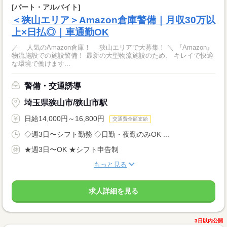
[パート・アルバイト]
＜狭山エリア＞Amazon倉庫警備｜月収30万以
上×日払◎｜車通勤OK
／ 人気のAmazon倉庫！ 狭山エリアで大募集！ ＼ 『Amazon』
物流施設での施設警備！ 最新の大型物流施設のため、 キレイで快適
な環境で働けます...
警備・交通誘導
埼玉県狭山市/狭山市駅
日給14,000円～16,800円
交通費全額支給
◇週3日〜シフト勤務 ◇日勤・夜勤のみOK ...
★週3日〜OK ★シフト申告制
もっと見る
求人詳細を見る
3日以内公開