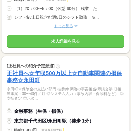
（1）20：00〜5：00（休憩 60分） 残業：た...
シフト制/土日祝含む週5日のシフト勤務 ※...
もっと見る
求人詳細を見る
[正社員への紹介予定派遣]
?
正社員へ☆年収500万以上☆自動車関連の損保
事務☆永田町
永田町☆保険金の支払い部門♪自動車保険の事案担当/示談交渉 ◎担
当事案：30〜40件／月 ◎システム入力（事故内容・保険料など） ◎
支払査定 ◎示談...
金融事務（生保・損保）
東京都千代田区/永田町駅（徒歩 1分）
時給1,900円
交通費全額支給