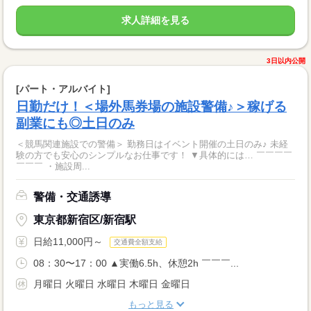
求人詳細を見る
3日以内公開
[パート・アルバイト]
日勤だけ！＜場外馬券場の施設警備♪＞稼げる
副業にも◎土日のみ
＜競馬関連施設での警備＞ 勤務日はイベント開催の土日のみ♪ 未経
験の方でも安心のシンプルなお仕事です！ ▼具体的には… ￣￣￣￣
￣￣￣ ・施設周...
警備・交通誘導
東京都新宿区/新宿駅
日給11,000円～
交通費全額支給
08：30〜17：00 ▲実働6.5h、休憩2h ￣￣￣...
月曜日 火曜日 水曜日 木曜日 金曜日
もっと見る