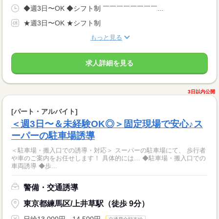
◆週3日〜OK ◆シフト制 ￣￣￣￣￣￣￣￣...
★週3日〜OK ★シフト制
もっと見る
求人詳細を見る
3日以内公開
[パート・アルバイト]
＜週3日〜＆未経験OK◎＞固定現場で安心♪ス
ーパーの駐車場誘導
＜駐車場・搬入口での誘導・対応＞ スーパーの駐車場にて、 歩行者
や車のご案内をお任せします！ 具体的には… ◆駐車場・搬入口での
車両誘導 ◆歩...
警備・交通誘導
東京都練馬区/上井草駅（徒歩 9分）
日給13,000円～14,500円