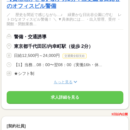
のオフィスビル警備
／ 歴史を間近で感じながら…♪ 緑豊かな日比谷公園に佇む レ
トロなオフィスビル警備！ ＼ ▼具体的には… ・出入管理、受付 ・
開館・閉館業務...
警備・交通誘導
東京都千代田区/内幸町駅（徒歩 2分）
日給12,500円～24,000円
交通費全額支給
【1】当務…08：00〜翌08：00（実働16h・休...
★シフト制
もっと見る
求人詳細を見る
3日以内公開
[契約社員]