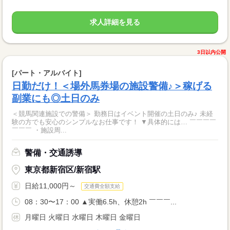
求人詳細を見る
3日以内公開
[パート・アルバイト]
日勤だけ！＜場外馬券場の施設警備♪＞稼げる
副業にも◎土日のみ
＜競馬関連施設での警備＞ 勤務日はイベント開催の土日のみ♪ 未経
験の方でも安心のシンプルなお仕事です！ ▼具体的には… ￣￣￣￣
￣￣￣ ・施設周...
警備・交通誘導
東京都新宿区/新宿駅
日給11,000円～
交通費全額支給
08：30〜17：00 ▲実働6.5h、休憩2h ￣￣￣...
月曜日 火曜日 水曜日 木曜日 金曜日