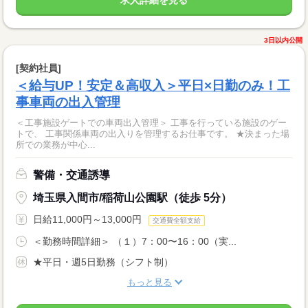
求人詳細を見る
3日以内公開
[契約社員]
＜給与UP！安定＆高収入＞平日×日勤のみ！工
事車両の出入管理
＜工事施設ゲートでの車両出入管理＞ 工事を行っている施設のゲー
トで、 工事関係車両の出入りを管理するお仕事です。 ★決まった場
所での業務が中心...
警備・交通誘導
埼玉県入間市/稲荷山公園駅（徒歩 5分）
日給11,000円～13,000円
交通費全額支給
＜勤務時間詳細＞ （１）7：00〜16：00（実...
★平日・週5日勤務（シフト制）
もっと見る