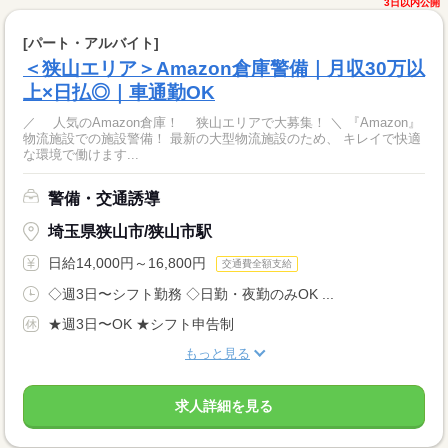
3日以内公開
[パート・アルバイト]
＜狭山エリア＞Amazon倉庫警備｜月収30万以
上×日払◎｜車通勤OK
／ 人気のAmazon倉庫！ 狭山エリアで大募集！ ＼ 『Amazon』
物流施設での施設警備！ 最新の大型物流施設のため、 キレイで快適
な環境で働けます...
警備・交通誘導
埼玉県狭山市/狭山市駅
日給14,000円～16,800円
交通費全額支給
◇週3日〜シフト勤務 ◇日勤・夜勤のみOK ...
★週3日〜OK ★シフト申告制
もっと見る
求人詳細を見る