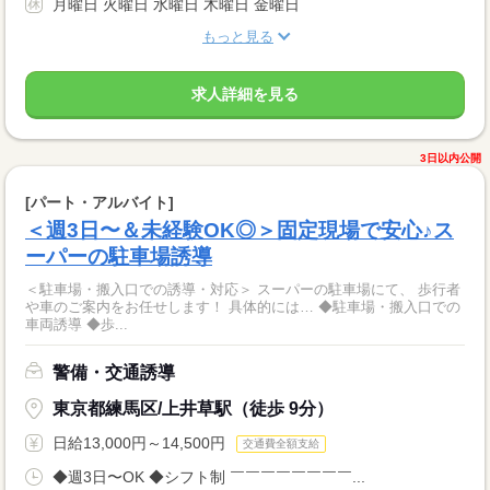
月曜日 火曜日 水曜日 木曜日 金曜日
もっと見る
求人詳細を見る
3日以内公開
[パート・アルバイト]
＜週3日〜＆未経験OK◎＞固定現場で安心♪ス
ーパーの駐車場誘導
＜駐車場・搬入口での誘導・対応＞ スーパーの駐車場にて、 歩行者
や車のご案内をお任せします！ 具体的には… ◆駐車場・搬入口での
車両誘導 ◆歩...
警備・交通誘導
東京都練馬区/上井草駅（徒歩 9分）
日給13,000円～14,500円
交通費全額支給
◆週3日〜OK ◆シフト制 ￣￣￣￣￣￣￣￣...