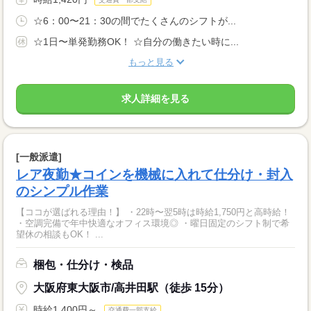
☆6：00〜21：30の間でたくさんのシフトが...
☆1日〜単発勤務OK！ ☆自分の働きたい時に...
もっと見る
求人詳細を見る
[一般派遣]
レア夜勤★コインを機械に入れて仕分け・封入
のシンプル作業
【ココが選ばれる理由！】 ・22時〜翌5時は時給1,750円と高時給！
・空調完備で年中快適なオフィス環境◎ ・曜日固定のシフト制で希
望休の相談もOK！ ...
梱包・仕分け・検品
大阪府東大阪市/高井田駅（徒歩 15分）
時給1,400円～
交通費一部支給