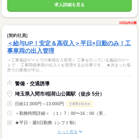
求人詳細を見る
3日以内公開
[契約社員]
＜給与UP！安定＆高収入＞平日×日勤のみ！工
事車両の出入管理
＜工事施設ゲートでの車両出入管理＞ 工事を行っている施設のゲー
トで、 工事関係車両の出入りを管理するお仕事です。 ★決まった場
所での業務が中心...
警備・交通誘導
埼玉県入間市/稲荷山公園駅（徒歩 5分）
日給11,000円～13,000円
交通費全額支給
＜勤務時間詳細＞ （１）7：00〜16：00（実...
★平日・週5日勤務（シフト制）
もっと見る