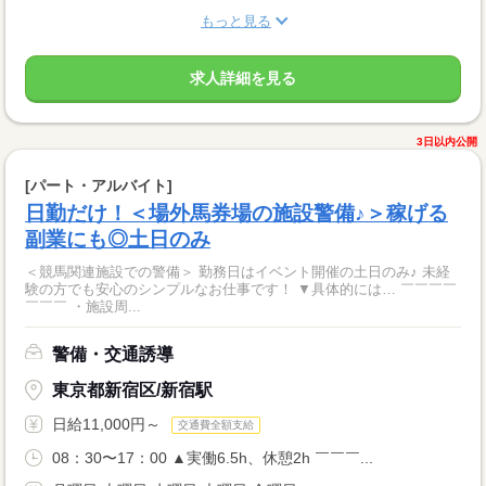
もっと見る
求人詳細を見る
3日以内公開
[パート・アルバイト]
日勤だけ！＜場外馬券場の施設警備♪＞稼げる
副業にも◎土日のみ
＜競馬関連施設での警備＞ 勤務日はイベント開催の土日のみ♪ 未経
験の方でも安心のシンプルなお仕事です！ ▼具体的には… ￣￣￣￣
￣￣￣ ・施設周...
警備・交通誘導
東京都新宿区/新宿駅
日給11,000円～
交通費全額支給
08：30〜17：00 ▲実働6.5h、休憩2h ￣￣￣...