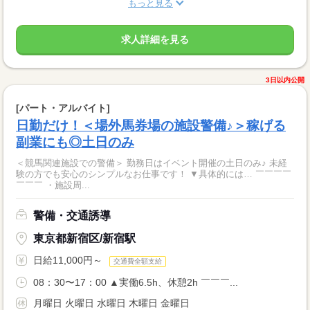
もっと見る
求人詳細を見る
3日以内公開
[パート・アルバイト]
日勤だけ！＜場外馬券場の施設警備♪＞稼げる
副業にも◎土日のみ
＜競馬関連施設での警備＞ 勤務日はイベント開催の土日のみ♪ 未経
験の方でも安心のシンプルなお仕事です！ ▼具体的には… ￣￣￣￣
￣￣￣ ・施設周...
警備・交通誘導
東京都新宿区/新宿駅
日給11,000円～
交通費全額支給
08：30〜17：00 ▲実働6.5h、休憩2h ￣￣￣...
月曜日 火曜日 水曜日 木曜日 金曜日