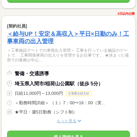
3日以内公開
[契約社員]
＜給与UP！安定＆高収入＞平日×日勤のみ！工
事車両の出入管理
＜工事施設ゲートでの車両出入管理＞ 工事を行っている施設のゲー
トで、 工事関係車両の出入りを管理するお仕事です。 ★決まった場
所での業務が中心...
警備・交通誘導
埼玉県入間市/稲荷山公園駅（徒歩 5分）
日給11,000円～13,000円
交通費全額支給
＜勤務時間詳細＞ （１）7：00〜16：00（実...
★平日・週5日勤務（シフト制）
もっと見る