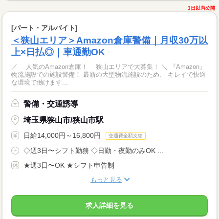
3日以内公開
[パート・アルバイト]
＜狭山エリア＞Amazon倉庫警備｜月収30万以
上×日払◎｜車通勤OK
／ 人気のAmazon倉庫！ 狭山エリアで大募集！ ＼ 『Amazon』
物流施設での施設警備！ 最新の大型物流施設のため、 キレイで快適
な環境で働けます...
警備・交通誘導
埼玉県狭山市/狭山市駅
日給14,000円～16,800円
交通費全額支給
◇週3日〜シフト勤務 ◇日勤・夜勤のみOK ...
★週3日〜OK ★シフト申告制
もっと見る
求人詳細を見る