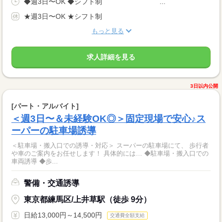
◆週3日〜OK ◆シフト制 ￣￣￣￣￣￣￣￣...
★週3日〜OK ★シフト制
もっと見る
求人詳細を見る
3日以内公開
[パート・アルバイト]
＜週3日〜＆未経験OK◎＞固定現場で安心♪ス
ーパーの駐車場誘導
＜駐車場・搬入口での誘導・対応＞ スーパーの駐車場にて、 歩行者
や車のご案内をお任せします！ 具体的には… ◆駐車場・搬入口での
車両誘導 ◆歩...
警備・交通誘導
東京都練馬区/上井草駅（徒歩 9分）
日給13,000円～14,500円
交通費全額支給