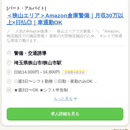
[パート・アルバイト]
＜狭山エリア＞Amazon倉庫警備｜月収30万以
上×日払◎｜車通勤OK
／ 人気のAmazon倉庫！ 狭山エリアで大募集！ ＼ 『Amazon』
物流施設での施設警備！ 最新の大型物流施設のため、 キレイで快適
な環境で働けます...
警備・交通誘導
埼玉県狭山市/狭山市駅
日給14,000円～16,800円
交通費全額支給
◇週3日〜シフト勤務 ◇日勤・夜勤のみOK ...
★週3日〜OK ★シフト申告制
もっと見る
求人詳細を見る