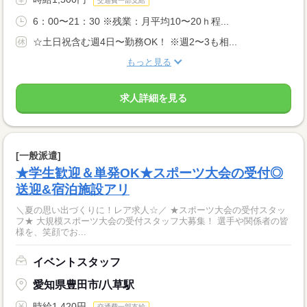
交通費一部支給
6：00〜21：30 ※残業：月平均10〜20ｈ程...
☆土日祝含む週4日〜勤務OK！ ※週2〜3も相...
もっと見る
求人詳細を見る
[一般派遣]
★学生歓迎＆単発OK★スポーツ大会の受付◎
送迎&宿泊施設アリ
＼夏の思い出づくりに！レア求人☆／ ★スポーツ大会の受付スタッ
フ★ 大規模スポーツ大会の受付スタッフ大募集！ 選手や関係者の皆
様を、笑顔でお...
イベントスタッフ
愛知県豊田市/八草駅
時給1,420円
交通費一部支給