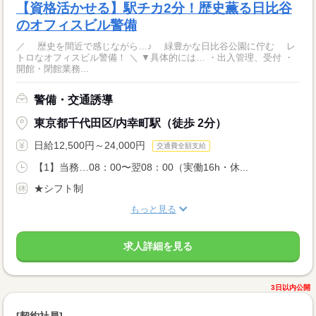
【資格活かせる】駅チカ2分！歴史薫る日比谷
のオフィスビル警備
／ 歴史を間近で感じながら…♪ 緑豊かな日比谷公園に佇む レ
トロなオフィスビル警備！ ＼ ▼具体的には… ・出入管理、受付 ・
開館・閉館業務...
警備・交通誘導
東京都千代田区/内幸町駅（徒歩 2分）
日給12,500円～24,000円
交通費全額支給
【1】当務…08：00〜翌08：00（実働16h・休...
★シフト制
もっと見る
求人詳細を見る
3日以内公開
[契約社員]