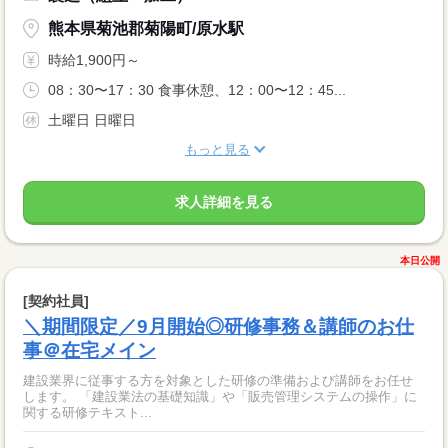
熊本県菊池郡菊陽町/原水駅
時給1,900円～
08：30〜17：30 食事休憩、12：00〜12：45...
土曜日 日曜日
もっと見る
求人詳細を見る
本日公開
[契約社員]
＼期間限定／9月開始◎研修事務＆講師のお仕
事＠在宅メイン
建設業界に従事する方を対象とした研修の準備および講師をお任せ
します。 「建設業法の基礎知識」や「販売管理システムの操作」に
関する研修テキスト...