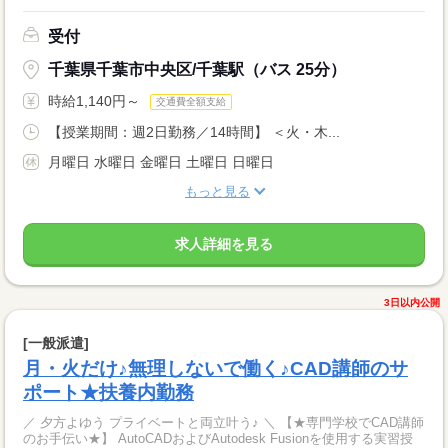
受付
千葉県千葉市中央区/千葉駅（バス 25分）
時給1,140円～
交通費全額支給
【授業期間：週2日勤務／14時間】 ＜火・木...
月曜日 水曜日 金曜日 土曜日 日曜日
もっと見る
求人詳細を見る
3日以内公開
[一般派遣]
月・火だけ♪無理しないで働く♪CAD講師のサ
ポート★扶養内勤務
／ 夕方よゆう プライベートと両立叶う♪ ＼ 【★専門学校でCAD講師
のお手伝い★】 AutoCADおよびAutodesk Fusionを使用する実習授