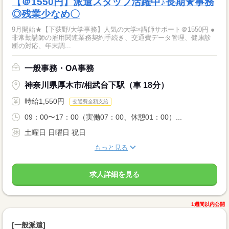
【＠1550円】派遣スタッフ活躍中♪長期★事務
◎残業少なめ〇
9月開始★【下荻野/大学事務】人気の大学×講師サポート＠1550円 ●
非常勤講師の雇用関連業務契約手続き、交通費データ管理、健康診
断の対応、年末調...
一般事務・OA事務
神奈川県厚木市/相武台下駅（車 18分）
時給1,550円
交通費全額支給
09：00〜17：00（実働07：00、休憩01：00）...
土曜日 日曜日 祝日
もっと見る
求人詳細を見る
1週間以内公開
[一般派遣]