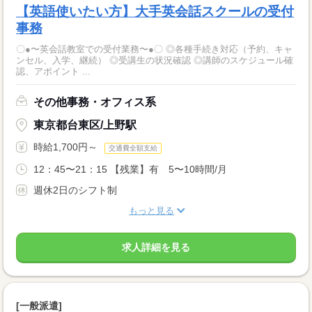
【英語使いたい方】大手英会話スクールの受付
事務
〇●〜英会話教室での受付業務〜●〇 ◎各種手続き対応（予約、キャ
ンセル、入学、継続） ◎受講生の状況確認 ◎講師のスケジュール確
認、アポイント ...
その他事務・オフィス系
東京都台東区/上野駅
時給1,700円～
交通費全額支給
12：45〜21：15 【残業】有 5〜10時間/月
週休2日のシフト制
もっと見る
求人詳細を見る
[一般派遣]