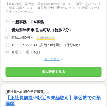
【業務内容】 学習塾で英会話講師のお仕事です。 幼児〜高校生向け
に指導を願いします。 ★実施中★LINEでつながる「お仕事スタート
応援キャンペーン...
一般事務・OA事務
愛知県半田市/住吉町駅（徒歩 2分）
時給1,450円～
交通費全額支給
13：30〜22：30（実働：8時間） （休憩60分...
月曜日 日曜日 祝日
もっと見る
求人詳細を見る
[正社員への紹介予定派遣]
?
【正社員前提※駅近※未経験可】学習塾での塾
講師