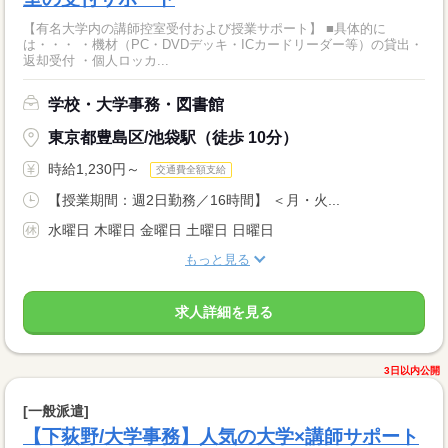
【有名大学内の講師控室受付および授業サポート】 ■具体的に
は・・・ ・機材（PC・DVDデッキ・ICカードリーダー等）の貸出・
返却受付 ・個人ロッカ...
学校・大学事務・図書館
東京都豊島区/池袋駅（徒歩 10分）
時給1,230円～
交通費全額支給
【授業期間：週2日勤務／16時間】 ＜月・火...
水曜日 木曜日 金曜日 土曜日 日曜日
もっと見る
求人詳細を見る
3日以内公開
[一般派遣]
【下荻野/大学事務】人気の大学×講師サポート