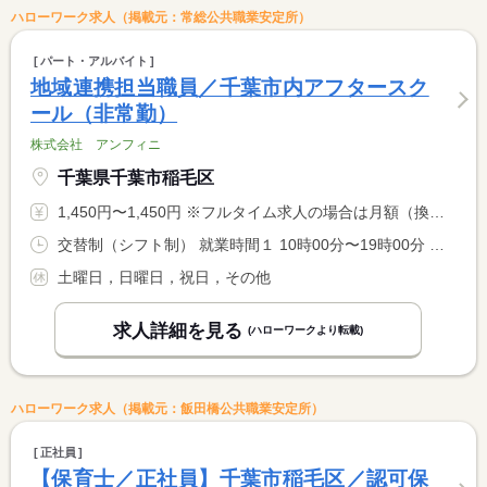
ハローワーク求人（掲載元：常総公共職業安定所）
パート・アルバイト
地域連携担当職員／千葉市内アフタースク
ール（非常勤）
株式会社 アンフィニ
千葉県千葉市稲毛区
1,450円〜1,450円 ※フルタイム求人の場合は月額（換算額）、パート求人の場合は時間額を表示しています。
交替制（シフト制） 就業時間１ 10時00分〜19時00分 就業時間に関する特記事項 １０：００〜１９：００のうち４〜６時間程度 <BR> ※体験プログラム実施により時間変動あり
土曜日，日曜日，祝日，その他
求人詳細を見る
(ハローワークより転載)
ハローワーク求人（掲載元：飯田橋公共職業安定所）
正社員
【保育士／正社員】千葉市稲毛区／認可保