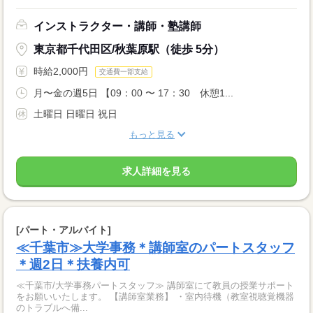
インストラクター・講師・塾講師
東京都千代田区/秋葉原駅（徒歩 5分）
時給2,000円
交通費一部支給
月〜金の週5日 【09：00 〜 17：30 休憩1...
土曜日 日曜日 祝日
もっと見る
求人詳細を見る
[パート・アルバイト]
≪千葉市≫大学事務＊講師室のパートスタッフ
＊週2日＊扶養内可
≪千葉市/大学事務パートスタッフ≫ 講師室にて教員の授業サポート
をお願いいたします。 【講師室業務】 ・室内待機（教室視聴覚機器
のトラブルへ備...