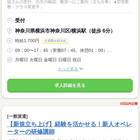
徒さんの受付、出欠の確認、教室へにご案内（立ち仕事） ●管理業
務：クラス変更手...
受付
神奈川県横浜市神奈川区/横浜駅（徒歩 6分）
時給1,700円
交通費全額支給
09：00〜17：45（実働07：45、休憩01：00）...
月曜日 火曜日 金曜日 日曜日 祝日
もっと見る
求人詳細を見る
3日以内公開
[一般派遣]
【新規立ち上げ】経験を活かせる！新人オペレ
ーターの研修講師