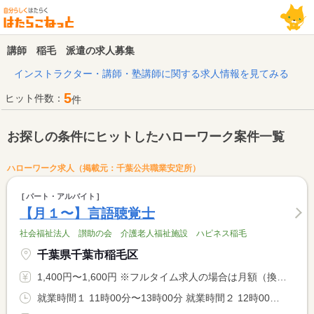
講師 稲毛 派遣の求人募集
インストラクター・講師・塾講師に関する求人情報を見てみる
5
ヒット件数：
件
お探しの条件にヒットしたハローワーク案件一覧
ハローワーク求人（掲載元：千葉公共職業安定所）
パート・アルバイト
【月１〜】言語聴覚士
社会福祉法人 讃助の会 介護老人福祉施設 ハピネス稲毛
千葉県千葉市稲毛区
1,400円〜1,600円 ※フルタイム求人の場合は月額（換算額）、パート求人の場合は時間額を表示しています。
就業時間１ 11時00分〜13時00分 就業時間２ 12時00分〜15時00分 就業時間３ 12時00分〜14時00分 又は 10時00分〜16時00分の時間の間の3時間程度 就業時間に関する特記事項 就業日・時間については応相談