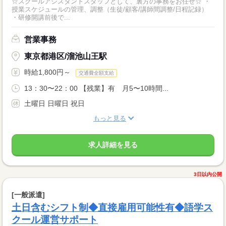
☆スクールアシスタントスタッフとして、裏方の事務をお任せ☆ ・
授業スケジュールの管理、調整（生徒/顧客/講師間調整/日程記録）
・研修開講前後で...
営業事務
東京都港区/溜池山王駅
時給1,800円～
交通費全額支給
13：30〜22：00 【残業】有 月5〜10時間...
土曜日 日曜日 祝日
もっと見る
求人詳細を見る
3日以内公開
[一般派遣]
土日含むシフト制◆直接雇用可能性有◆語学ス
クール運営サポート