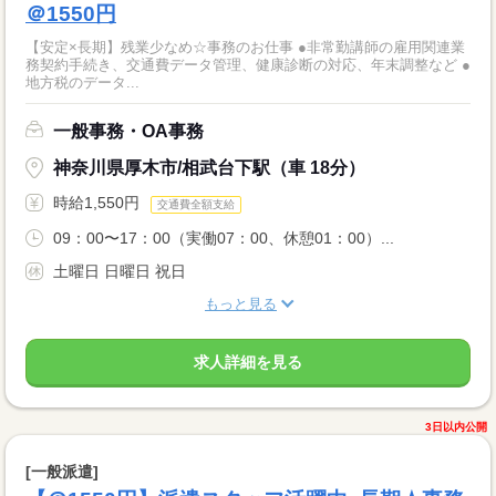
＠1550円
【安定×長期】残業少なめ☆事務のお仕事 ●非常勤講師の雇用関連業
務契約手続き、交通費データ管理、健康診断の対応、年末調整など ●
地方税のデータ...
一般事務・OA事務
神奈川県厚木市/相武台下駅（車 18分）
時給1,550円
交通費全額支給
09：00〜17：00（実働07：00、休憩01：00）...
土曜日 日曜日 祝日
もっと見る
求人詳細を見る
3日以内公開
[一般派遣]