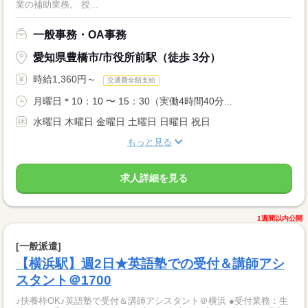
業の補助業務。 授...
一般事務・OA事務
愛知県豊橋市/市役所前駅（徒歩 3分）
時給1,360円～
交通費全額支給
月曜日＊10：10 〜 15：30（実働4時間40分...
水曜日 木曜日 金曜日 土曜日 日曜日 祝日
もっと見る
求人詳細を見る
1週間以内公開
[一般派遣]
【横浜駅】週2日★英語塾での受付＆講師アシ
スタント＠1700
♪扶養枠OK♪英語塾で受付＆講師アシスタント＠横浜 ●受付業務：生