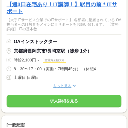
【週3日在宅あり！IT講師！】駅目の前＊ITサ
ポート
【大手ITサービス企業でのITサポート】 各部署に配置されている OA
担当者へのIT教育をメインにITサポートをお願い致します。 【業務
詳細】 ITの基本教...
OAインストラクター
京都府長岡京市/長岡京駅（徒歩 1分）
時給2,100円～
交通費全額支給
8：30〜17：00（実働：7時間45分） （休憩4...
土曜日 日曜日
もっと見る
求人詳細を見る
[一般派遣]