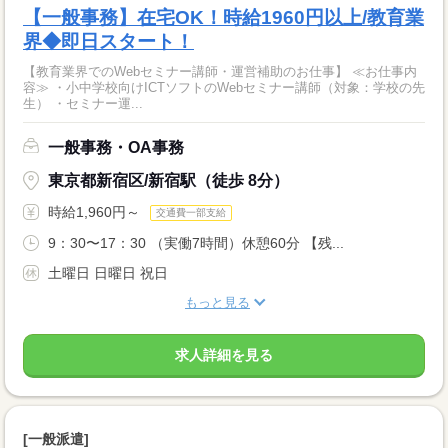
【一般事務】在宅OK！時給1960円以上/教育業
界◆即日スタート！
【教育業界でのWebセミナー講師・運営補助のお仕事】 ≪お仕事内
容≫ ・小中学校向けICTソフトのWebセミナー講師（対象：学校の先
生） ・セミナー運...
一般事務・OA事務
東京都新宿区/新宿駅（徒歩 8分）
時給1,960円～
交通費一部支給
9：30〜17：30 （実働7時間）休憩60分 【残...
土曜日 日曜日 祝日
もっと見る
求人詳細を見る
[一般派遣]