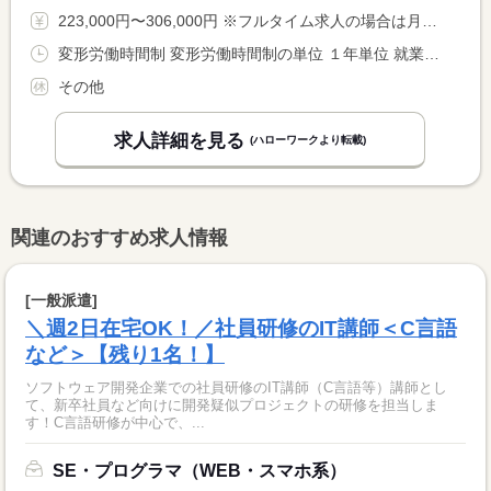
223,000円〜306,000円 ※フルタイム求人の場合は月額（換算額）、パート求人の場合は時間額を表示しています。
変形労働時間制 変形労働時間制の単位 １年単位 就業時間１ 10時00分〜19時00分 就業時間２ 12時00分〜21時00分
その他
求人詳細を見る
(ハローワークより転載)
関連のおすすめ求人情報
[一般派遣]
＼週2日在宅OK！／社員研修のIT講師＜C言語
など＞【残り1名！】
ソフトウェア開発企業での社員研修のIT講師（C言語等）講師とし
て、新卒社員など向けに開発疑似プロジェクトの研修を担当しま
す！C言語研修が中心で、...
SE・プログラマ（WEB・スマホ系）