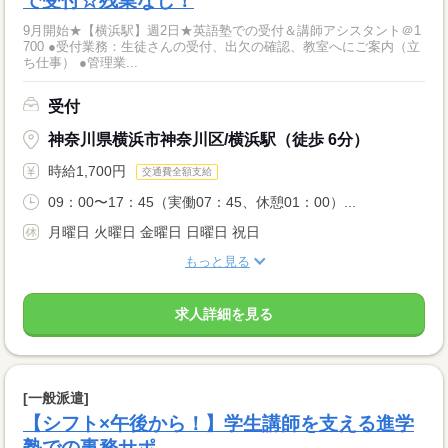
で受付☆残業なし！
9月開始★【横浜駅】週2日★英語塾での受付＆講師アシスタント＠1
700 ●受付業務：生徒さんの受付、出欠の確認、教室へにご案内（立
ち仕事） ●管理業...
受付
神奈川県横浜市神奈川区/横浜駅（徒歩 6分）
時給1,700円
交通費全額支給
09：00〜17：45（実働07：45、休憩01：00）...
月曜日 火曜日 金曜日 日曜日 祝日
もっと見る
求人詳細を見る
[一般派遣]
【シフト×午後から！】学生講師を支える進学
塾での事務サポ