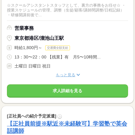
☆スクールアシスタントスタッフとして、裏方の事務をお任せ☆ ・
授業スケジュールの管理、調整（生徒/顧客/講師間調整/日程記録）
・研修開講前後で...
営業事務
東京都港区/溜池山王駅
時給1,800円～
交通費全額支給
13：30〜22：00 【残業】有 月5〜10時間...
土曜日 日曜日 祝日
もっと見る
求人詳細を見る
[正社員への紹介予定派遣]
?
【正社員前提※駅近※未経験可】学習塾で英会
話講師