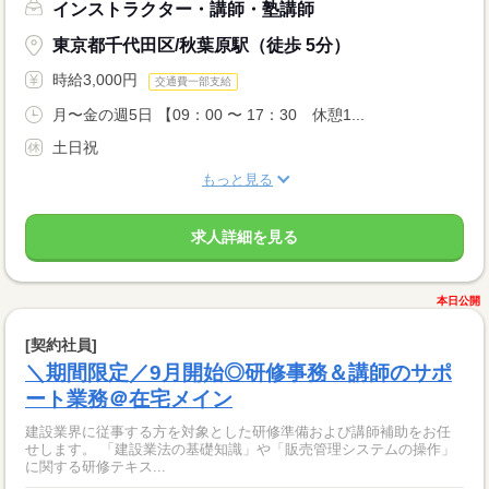
インストラクター・講師・塾講師
東京都千代田区/秋葉原駅（徒歩 5分）
時給3,000円
交通費一部支給
月〜金の週5日 【09：00 〜 17：30 休憩1...
土日祝
もっと見る
求人詳細を見る
本日公開
[契約社員]
＼期間限定／9月開始◎研修事務＆講師のサポ
ート業務＠在宅メイン
建設業界に従事する方を対象とした研修準備および講師補助をお任
せします。 「建設業法の基礎知識」や「販売管理システムの操作」
に関する研修テキス...