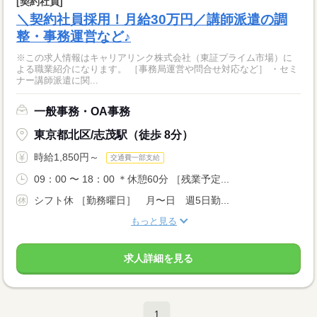
[契約社員]
＼契約社員採用！月給30万円／講師派遣の調
整・事務運営など♪
※この求人情報はキャリアリンク株式会社（東証プライム市場）に
よる職業紹介になります。 ［事務局運営や問合せ対応など］ ・セミ
ナー講師派遣に関...
一般事務・OA事務
東京都北区/志茂駅（徒歩 8分）
時給1,850円～
交通費一部支給
09：00 〜 18：00 ＊休憩60分 ［残業予定...
シフト休 ［勤務曜日］ 月〜日 週5日勤...
もっと見る
求人詳細を見る
1