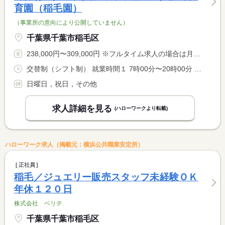
育園（稲毛園）
（事業所の意向により公開していません）
千葉県千葉市稲毛区
238,000円〜309,000円 ※フルタイム求人の場合は月額（換算額）、パート求人の場合は時間額を表示しています。
交替制（シフト制） 就業時間１ 7時00分〜20時00分 就業時間に関する特記事項 ７：００〜２０：００のうち８Ｈ／週５日／シフト制 <BR> 月曜日〜土曜日
日曜日，祝日，その他
求人詳細を見る
(ハローワークより転載)
ハローワーク求人（掲載元：横浜公共職業安定所）
正社員
稲毛／ジュエリー販売スタッフ未経験ＯＫ
年休１２０日
株式会社 ベリテ
千葉県千葉市稲毛区