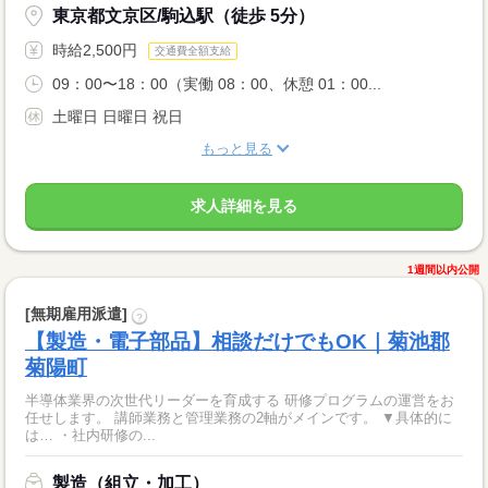
東京都文京区/駒込駅（徒歩 5分）
時給2,500円
交通費全額支給
09：00〜18：00（実働 08：00、休憩 01：00...
土曜日 日曜日 祝日
もっと見る
求人詳細を見る
1週間以内公開
[無期雇用派遣]
?
【製造・電子部品】相談だけでもOK｜菊池郡
菊陽町
半導体業界の次世代リーダーを育成する 研修プログラムの運営をお
任せします。 講師業務と管理業務の2軸がメインです。 ▼具体的に
は… ・社内研修の...
製造（組立・加工）