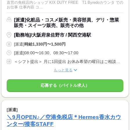
直営の免税店内ショップ KIX DUTY FREE T1 Byredoカウンタ での
お仕事 仕事内容 コ...
[派遣]化粧品・コスメ販売・美容部員、デリ・惣菜
販売・スイーツ販売、販売その他
[勤務地]/大阪府泉佐野市 / 関西空港駅
[派遣]
時給1,330円〜1,500円
[派遣]08:00〜16:30、08:30〜17:00
＜シフト提出＞ 月に1回提出 お休み希望の曜日はご相談ください ＜歓迎！＞ 土日祝、年末、お正月、お盆、ゴールデンウィークの連休や、 クリスマス、バレンタインなどイベント時に出勤可能な方大歓迎！
もっと見る
応募する（バイトル求人）
[派遣]
＼9月OPEN♪／空港免税店＊Hermes香水カウ
ンター/接客STAFF