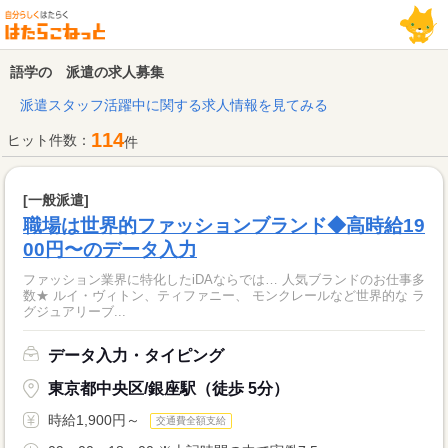
語学の 派遣の求人募集
派遣スタッフ活躍中に関する求人情報を見てみる
114
ヒット件数：
件
[一般派遣]
職場は世界的ファッションブランド◆高時給19
00円〜のデータ入力
ファッション業界に特化したiDAならでは… 人気ブランドのお仕事多
数★ ルイ・ヴィトン、ティファニー、 モンクレールなど世界的な ラ
グジュアリーブ...
データ入力・タイピング
東京都中央区/銀座駅（徒歩 5分）
時給1,900円～
交通費全額支給