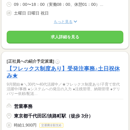
09：00〜18：00（実働08：00、休憩01：00）...
土曜日 日曜日 祝日
もっと見る
求人詳細を見る
[正社員への紹介予定派遣]
?
【フレックス制度あり】受発注事務♪土日祝休
み★
9月開始★＼30代〜40代活躍中／★フレックス制度あり/子育て世代
活躍中/事務 ●システムへの発注の入力 ●注残管理、納期管理 ●デリ
バリー依頼/配送...
営業事務
東京都千代田区/淡路町駅（徒歩 3分）
時給1,900円
交通費全額支給