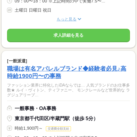
09：00〜18：00 ※上記時間の中で実働7.5〜...
土曜日 日曜日 祝日
もっと見る
求人詳細を見る
[一般派遣]
職場は有名アパレルブランド◆経験者必見♪高
時給1900円〜の事務
ファッション業界に特化したiDAならでは… 人気ブランドのお仕事多
数★ ルイ・ヴィトン、ティファニー、 モンクレールなど世界的な ラ
グジュアリーブ...
一般事務・OA事務
東京都千代田区/半蔵門駅（徒歩 5分）
時給1,900円～
交通費全額支給