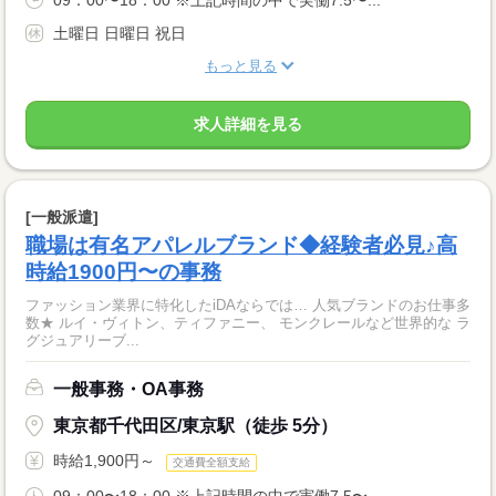
09：00〜18：00 ※上記時間の中で実働7.5〜...
土曜日 日曜日 祝日
もっと見る
求人詳細を見る
[一般派遣]
職場は有名アパレルブランド◆経験者必見♪高
時給1900円〜の事務
ファッション業界に特化したiDAならでは… 人気ブランドのお仕事多
数★ ルイ・ヴィトン、ティファニー、 モンクレールなど世界的な ラ
グジュアリーブ...
一般事務・OA事務
東京都千代田区/東京駅（徒歩 5分）
時給1,900円～
交通費全額支給
09：00〜18：00 ※上記時間の中で実働7.5〜...