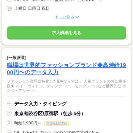
土曜日 日曜日 祝日
もっと見る
求人詳細を見る
[一般派遣]
職場は世界的ファッションブランド◆高時給19
00円〜のデータ入力
ファッション業界に特化したiDAならでは… 人気ブランドのお仕事多
数★ ルイ・ヴィトン、ティファニー、 モンクレールなど世界的な ラ
グジュアリーブ...
データ入力・タイピング
東京都渋谷区/原宿駅（徒歩 5分）
時給1,900円～
交通費全額支給
09：00〜18：00 ※上記時間の中で実働7.5〜...