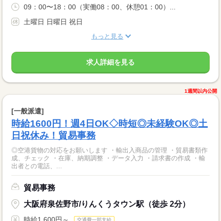
09：00〜18：00（実働08：00、休憩01：00）...
土曜日 日曜日 祝日
もっと見る
求人詳細を見る
1週間以内公開
[一般派遣]
時給1600円！週4日OK◇時短◎未経験OK◎土
日祝休み！貿易事務
◎空港貨物の対応をお願いします ・輸出入商品の管理 ・貿易書類作
成、チェック ・在庫、納期調整 ・データ入力 ・請求書の作成 ・輸
出者との電話、...
貿易事務
大阪府泉佐野市/りんくうタウン駅（徒歩 2分）
時給1,600円～
交通費一部支給