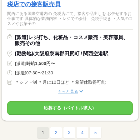
税店での接客販売員
関西にある国際空港内の 免税店にて、接客や品出しを お任せするお
仕事です 具体的な業務内容 ・レジでの会計、免税手続き ・人気のコ
スメやお菓子の...
[派遣]レジ打ち、化粧品・コスメ販売・美容部員、
販売その他
[勤務地]/大阪府泉南郡田尻町 / 関西空港駅
[派遣]
時給1,500円〜
[派遣]07:30〜21:30
＊シフト制 ＊月に10日ほど ＊希望休取得可能
もっと見る
応募する（バイトル求人）
1
2
3
4
5