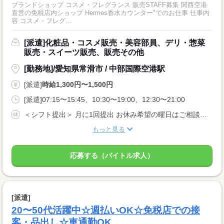
ブランドショップ コスメ・フレグランス 販売STAFF募集 関西空港
直営の免税店内ショップ Hermes香水カウンター"でのお仕事 仕事内
容 コスメ・フレグ...
[派遣]化粧品・コスメ販売・美容部員、デリ・惣菜
販売・スイーツ販売、販売その他
[勤務地]/愛知県常滑市 / 中部国際空港駅
[派遣]
時給1,300円〜1,500円
[派遣]07:15〜15:45、10:30〜19:00、12:30〜21:00
＜シフト提出＞ 月に1回提出 お休み希望の曜日はご相談ください ＜歓迎！＞ 土日祝、年末、お正月、お盆、ゴールデンウィークの連休や、 クリスマス、バレンタインなどイベント時に出勤可能な方大歓迎！
もっと見る
応募する（バイトル求人）
[派遣]
20〜50代活躍中☆週払いOK☆免税店での接
客・品出し☆車通勤OK