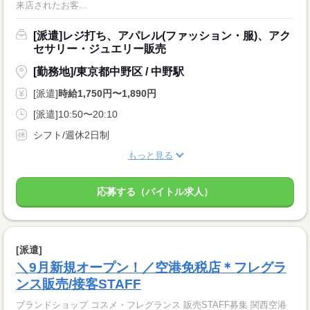
来店されたお客...
[派遣]レジ打ち、アパレル(ファッション・服)、アク
セサリー・ジュエリー販売
[勤務地]/東京都中野区 / 中野駅
[派遣]
時給1,750円〜1,890円
[派遣]10:50〜20:10
シフト/週休2日制
もっと見る
応募する（バイトル求人）
[派遣]
＼9月新規オープン！／空港免税店＊フレグラ
ンス販売/接客STAFF
ブランドショップ コスメ・フレグランス 販売STAFF募集 関西空港