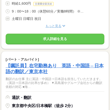
時給1,600円
交通費全額支給
9：00〜18：00（休憩60分／実働8時間） ※...
土曜日 日曜日 祝日
もっと見る
求人詳細を見る
[パート・アルバイト]
【嘱託員】在宅勤務あり 英語・中国語⇔日本
語の翻訳／東京本社
翻訳のお仕事 主に英語・中国語⇒日本語を担当していただきます。
（英語⇒日本語の比率が多め） ▼高島屋やグループ会社からの翻訳
依頼の対応 ■海...
通訳・翻訳
東京都中央区/日本橋駅（徒歩 2分）