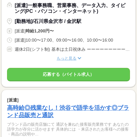
[派遣]一般事務職、営業事務、データ入力、タイピ
ング(PC・パソコン・インターネット)
[勤務地]/石川県金沢市 / 金沢駅
[派遣]
時給1,200円〜
[派遣]10:00〜17:00、09:00〜16:00、10:00〜16:00
週休2日(シフト制) 基本は土日祝休み ーーーーーーーーー 即日勤務OK 長期 週2・3日からOK 週4日以上OK 週5日 シフト制 家庭都合休OK 副業・WワークOK ーーーーーーーーー
もっと見る
応募する（バイトル求人）
[派遣]
高時給◎残業なし！渋谷で語学を活かす◎ブラ
ンド品販売と通訳
ブランド品の販売店舗にて 通訳を兼ねた接客販売業務です あなたの
語学力が存分に活かせます 具体的には ・来店されたお客様への接客
・商品の説明や...