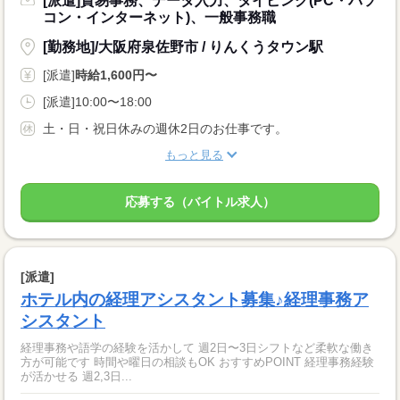
[派遣]貿易事務、データ入力、タイピング(PC・パソ
コン・インターネット)、一般事務職
[勤務地]/大阪府泉佐野市 / りんくうタウン駅
[派遣]
時給1,600円〜
[派遣]10:00〜18:00
土・日・祝日休みの週休2日のお仕事です。
もっと見る
応募する（バイトル求人）
[派遣]
ホテル内の経理アシスタント募集♪経理事務ア
シスタント
経理事務や語学の経験を活かして 週2日〜3日シフトなど柔軟な働き
方が可能です 時間や曜日の相談もOK おすすめPOINT 経理事務経験
が活かせる 週2,3日...