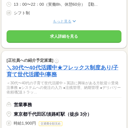
13：00〜22：00（実働8h、休憩60分） 【勤...
シフト制
もっと見る
求人詳細を見る
[正社員への紹介予定派遣]
?
＼30代〜40代活躍中★フレックス制度あり/子
育て世代活躍中/事務
＜30代〜40代の子育て世代活躍中＞英語に興味がある方歓迎☆受発
注事務 ●システムへの発注の入力 ●注残管理、納期管理 ●デリバリー
依頼/配送トラッ...
営業事務
東京都千代田区/淡路町駅（徒歩 3分）
時給1,900円
交通費全額支給