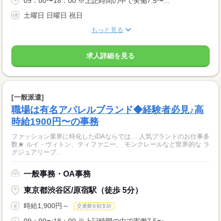
09：00〜18：00 ※上記時間の中で実働7.5〜...
土曜日 日曜日 祝日
もっと見る
求人詳細を見る
[一般派遣]
職場は有名アパレルブランド◆経験者必見♪高
時給1900円〜の事務
ファッション業界に特化したiDAならでは… 人気ブランドのお仕事多
数★ ルイ・ヴィトン、ティファニー、 モンクレールなど世界的な ラ
グジュアリーブ...
一般事務・OA事務
東京都渋谷区/原宿駅（徒歩 5分）
時給1,900円～
交通費全額支給