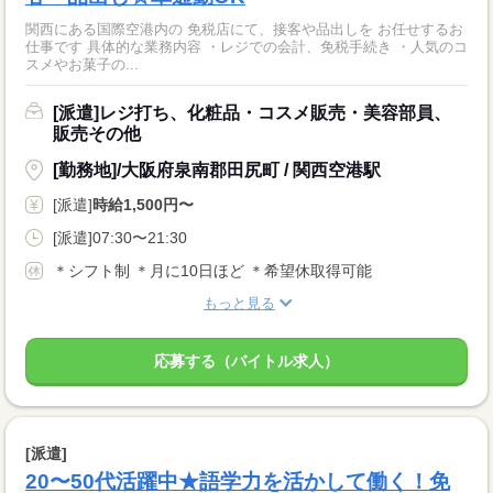
関西にある国際空港内の 免税店にて、接客や品出しを お任せするお
仕事です 具体的な業務内容 ・レジでの会計、免税手続き ・人気のコ
スメやお菓子の...
[派遣]レジ打ち、化粧品・コスメ販売・美容部員、
販売その他
[勤務地]/大阪府泉南郡田尻町 / 関西空港駅
[派遣]
時給1,500円〜
[派遣]07:30〜21:30
＊シフト制 ＊月に10日ほど ＊希望休取得可能
もっと見る
応募する（バイトル求人）
[派遣]
20〜50代活躍中★語学力を活かして働く！免