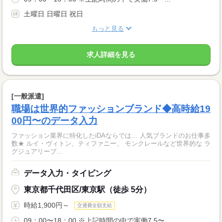
土曜日 日曜日 祝日
もっと見る
求人詳細を見る
[一般派遣]
職場は世界的ファッションブランド◆高時給19
00円〜のデータ入力
ファッション業界に特化したiDAならでは… 人気ブランドのお仕事多
数★ ルイ・ヴィトン、ティファニー、 モンクレールなど世界的な ラ
グジュアリーブ...
データ入力・タイピング
東京都千代田区/東京駅（徒歩 5分）
時給1,900円～
交通費全額支給
09：00〜18：00 ※上記時間の中で実働7.5〜...