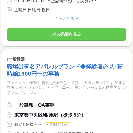
09：00〜18：00 ※上記時間の中で実働7.5〜...
土曜日 日曜日 祝日
もっと見る
求人詳細を見る
[一般派遣]
職場は有名アパレルブランド◆経験者必見♪高
時給1900円〜の事務
ファッション業界に特化したiDAならでは… 人気ブランドのお仕事多
数★ ルイ・ヴィトン、ティファニー、 モンクレールなど世界的な ラ
グジュアリーブ...
一般事務・OA事務
東京都中央区/銀座駅（徒歩 5分）
時給1,900円～
交通費全額支給