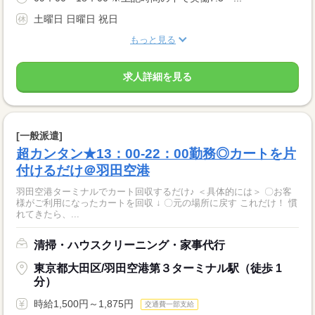
土曜日 日曜日 祝日
もっと見る
求人詳細を見る
[一般派遣]
超カンタン★13：00-22：00勤務◎カートを片
付けるだけ＠羽田空港
羽田空港ターミナルでカート回収するだけ♪ ＜具体的には＞ 〇お客
様がご利用になったカートを回収 ↓ 〇元の場所に戻す これだけ！ 慣
れてきたら、...
清掃・ハウスクリーニング・家事代行
東京都大田区/羽田空港第３ターミナル駅（徒歩 1
分）
時給1,500円～1,875円
交通費一部支給