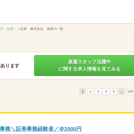
】
銀行・証券）
>
証券 株式会社 派遣の一覧
派遣スタッフ活躍中
があります
に関する求人情報を見てみる
1
2
3
4
5
…
100
事務＼証券事務経験者／＠2000円