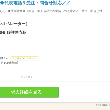
◆代表電話＆受注・問合せ対応／／
／／ ◆受架電業務（拠点・本支店の代表電話への入電対応・受注・問合せ対...
ンオペレーター）
有楽町線護国寺駅
/17～
１ヶ月以内にスタート
 月10時間程度
もっと見る
求人詳細を見る
お仕事No.