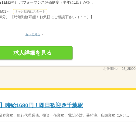
0円（21日勤務） パフォーマンス評価制度（半年に1回）があ...
/01～
１ヶ月以内にスタート
憩60分） 【時短勤務可能！お気軽にご相談下さい（＾＾）】
もっと見る
求人詳細を見る
お仕事No.：
26_2I000
】時給1680円！即日歓迎＠千葉駅
証券業務、銀行代理業務、投資一任業務、電話応対、受発注、店頭業務におけ...