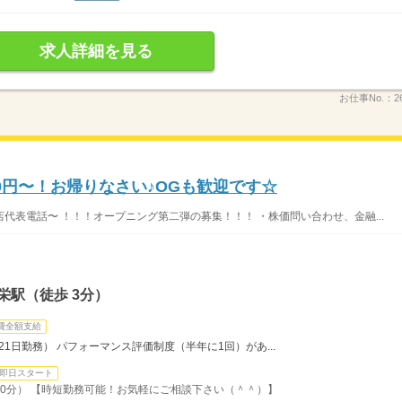
求人詳細を見る
お仕事No.：
2
50円〜！お帰りなさい♪OGも歓迎です☆
代表電話〜 ！！！オープニング第二弾の募集！！！ ・株価問い合わせ、金融...
栄駅（徒歩 3分）
費全額支給
0円（21日勤務） パフォーマンス評価制度（半年に1回）があ...
即日スタート
憩60分） 【時短勤務可能！お気軽にご相談下さい（＾＾）】