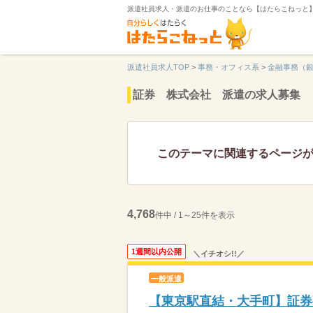
派遣社員求人・派遣のお仕事のことなら【はたらこねっと
派遣社員求人TOP
>
事務・オフィス系
>
金融事務（
証券 株式会社 派遣の求人募集
このテーマに関連するページ
4,768
件中 / 1～25件を表示
1週間以内公開
＼イチオシ!!／
一般派遣
【東京駅直結・大手町】証券