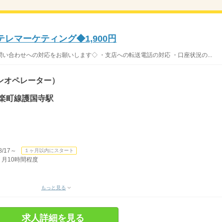
レマーケティング◆1,900円
い合わせへの対応をお願いします◇ ・支店への転送電話の対応 ・口座状況の...
ンオペレーター）
有楽町線護国寺駅
/17～
１ヶ月以内にスタート
 月10時間程度
もっと見る
求人詳細を見る