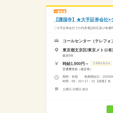
一般派遣
【護国寺】★大手証券会社×テ
◇大手証券会社での代表電話対応及び各種問
コールセンター（テレフォ
東京都文京区/東京メトロ
徒歩3分
時給1,900円～
交通費全額支給
交通費支給（規定有）
期間：長期 勤務開始日：2026/08
時間：08：20〜17：10 【残業】有
土曜日 日曜日 祝日