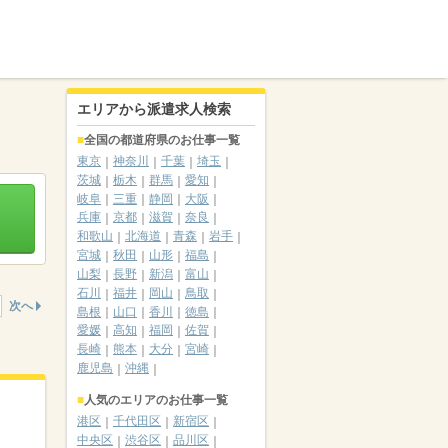
エリアから派遣求人検索
全国の都道府県のお仕事一覧
東京
神奈川
千葉
埼玉
茨城
栃木
群馬
愛知
岐阜
三重
静岡
大阪
兵庫
京都
滋賀
奈良
和歌山
北海道
青森
岩手
宮城
秋田
山形
福島
山梨
長野
新潟
富山
石川
福井
岡山
鳥取
次へ
島根
山口
香川
徳島
愛媛
高知
福岡
佐賀
長崎
熊本
大分
宮崎
鹿児島
沖縄
人気のエリアのお仕事一覧
港区
千代田区
新宿区
中央区
渋谷区
品川区