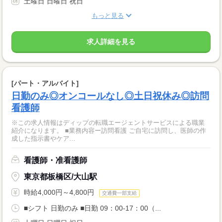
土曜日 日曜日 祝日
もっと見る
求人詳細を見る
[パート・アルバイト]
日勤のみ◎オンコールなし◎土日祝休み◎訪問
看護師
※この求人情報はディップの転職エージェントサービスによる職業
紹介になります。 ■業務内容ー訪問看護 ご自宅に訪問し、医師の作
成した指示書やケア...
看護師・准看護師
東京都板橋区/大山駅
時給4,000円～4,800円
交通費一部支給
■シフト 日勤のみ ■日勤 09：00-17：00（...