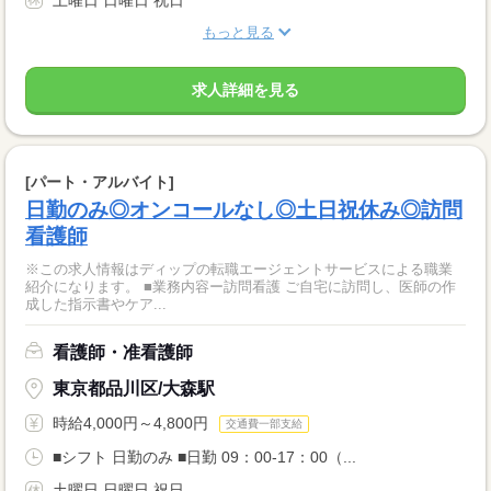
土曜日 日曜日 祝日
もっと見る
求人詳細を見る
[パート・アルバイト]
日勤のみ◎オンコールなし◎土日祝休み◎訪問
看護師
※この求人情報はディップの転職エージェントサービスによる職業
紹介になります。 ■業務内容ー訪問看護 ご自宅に訪問し、医師の作
成した指示書やケア...
看護師・准看護師
東京都品川区/大森駅
時給4,000円～4,800円
交通費一部支給
■シフト 日勤のみ ■日勤 09：00-17：00（...
土曜日 日曜日 祝日