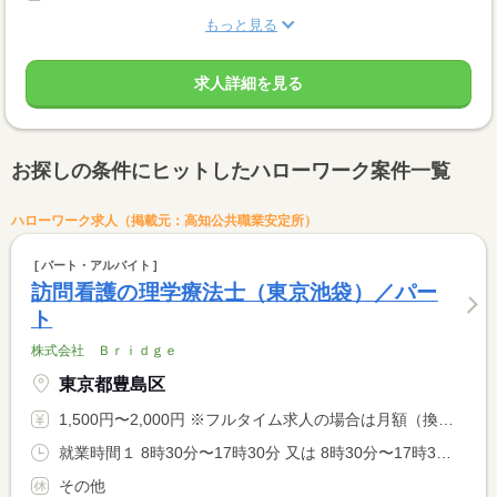
もっと見る
求人詳細を見る
お探しの条件にヒットしたハローワーク案件一覧
ハローワーク求人（掲載元：高知公共職業安定所）
パート・アルバイト
訪問看護の理学療法士（東京池袋）／パー
ト
株式会社 Ｂｒｉｄｇｅ
東京都豊島区
1,500円〜2,000円 ※フルタイム求人の場合は月額（換算額）、パート求人の場合は時間額を表示しています。
就業時間１ 8時30分〜17時30分 又は 8時30分〜17時30分の時間の間の4時間以上 就業時間に関する特記事項 上記時間より４時間から勤務可 <BR> 休憩時間は法定通り
その他