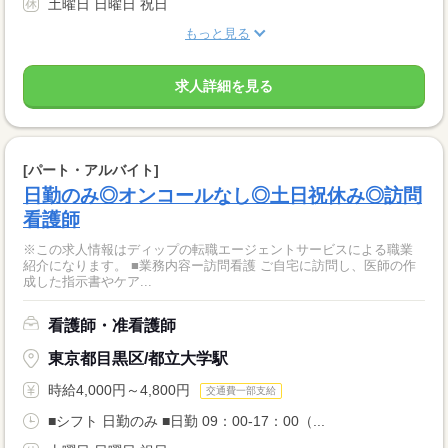
土曜日 日曜日 祝日
もっと見る
求人詳細を見る
[パート・アルバイト]
日勤のみ◎オンコールなし◎土日祝休み◎訪問
看護師
※この求人情報はディップの転職エージェントサービスによる職業
紹介になります。 ■業務内容ー訪問看護 ご自宅に訪問し、医師の作
成した指示書やケア...
看護師・准看護師
東京都目黒区/都立大学駅
時給4,000円～4,800円
交通費一部支給
■シフト 日勤のみ ■日勤 09：00-17：00（...