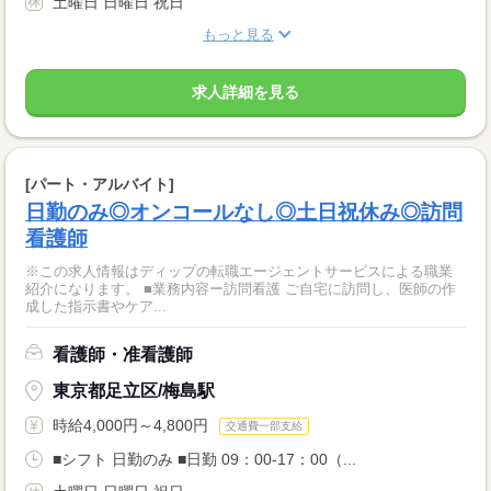
土曜日 日曜日 祝日
もっと見る
求人詳細を見る
[パート・アルバイト]
日勤のみ◎オンコールなし◎土日祝休み◎訪問
看護師
※この求人情報はディップの転職エージェントサービスによる職業
紹介になります。 ■業務内容ー訪問看護 ご自宅に訪問し、医師の作
成した指示書やケア...
看護師・准看護師
東京都足立区/梅島駅
時給4,000円～4,800円
交通費一部支給
■シフト 日勤のみ ■日勤 09：00-17：00（...