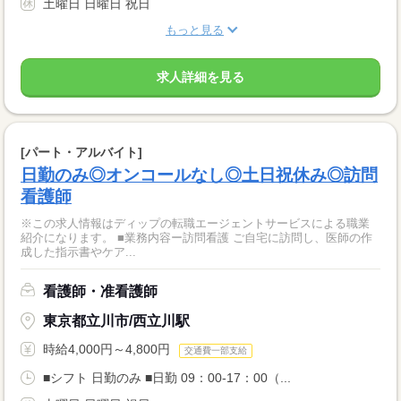
土曜日 日曜日 祝日
もっと見る
求人詳細を見る
[パート・アルバイト]
日勤のみ◎オンコールなし◎土日祝休み◎訪問
看護師
※この求人情報はディップの転職エージェントサービスによる職業
紹介になります。 ■業務内容ー訪問看護 ご自宅に訪問し、医師の作
成した指示書やケア...
看護師・准看護師
東京都立川市/西立川駅
時給4,000円～4,800円
交通費一部支給
■シフト 日勤のみ ■日勤 09：00-17：00（...