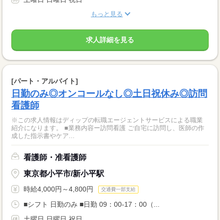
もっと見る
求人詳細を見る
[パート・アルバイト]
日勤のみ◎オンコールなし◎土日祝休み◎訪問
看護師
※この求人情報はディップの転職エージェントサービスによる職業
紹介になります。 ■業務内容ー訪問看護 ご自宅に訪問し、医師の作
成した指示書やケア...
看護師・准看護師
東京都小平市/新小平駅
時給4,000円～4,800円
交通費一部支給
■シフト 日勤のみ ■日勤 09：00-17：00（...
土曜日 日曜日 祝日