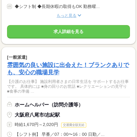
◆シフト制 ◆長期休暇の取得もOK 勤務曜...
もっと見る
求人詳細を見る
[一般派遣]
雰囲気の良い施設に出会えた！ブランクありで
も、安心の職場見学
【介護のお仕事】 施設利用者さまの日常生活を サポ―トするお仕事
です。 具体的には ■身の回りのお世話 ■レクリエーションの見守り
■食事の準備 ...
ホームヘルパー（訪問介護等）
大阪府八尾市/志紀駅
時給1,670円～2,020円
交通費全額支給
【シフト例】 早番／07：00〜16：00 日勤／...