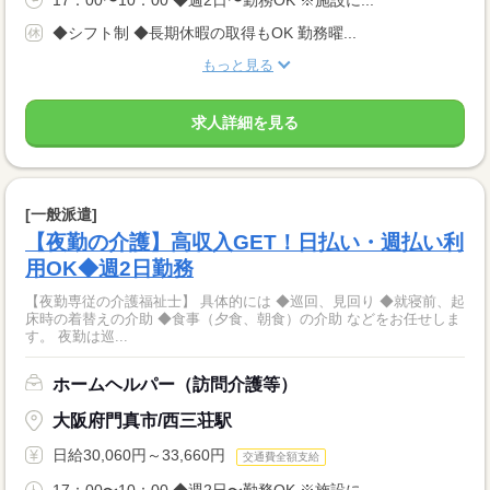
17：00〜10：00 ◆週2日〜勤務OK ※施設に...
◆シフト制 ◆長期休暇の取得もOK 勤務曜...
もっと見る
求人詳細を見る
[一般派遣]
【夜勤の介護】高収入GET！日払い・週払い利
用OK◆週2日勤務
【夜勤専従の介護福祉士】 具体的には ◆巡回、見回り ◆就寝前、起
床時の着替えの介助 ◆食事（夕食、朝食）の介助 などをお任せしま
す。 夜勤は巡...
ホームヘルパー（訪問介護等）
大阪府門真市/西三荘駅
日給30,060円～33,660円
交通費全額支給
17：00〜10：00 ◆週2日〜勤務OK ※施設に...