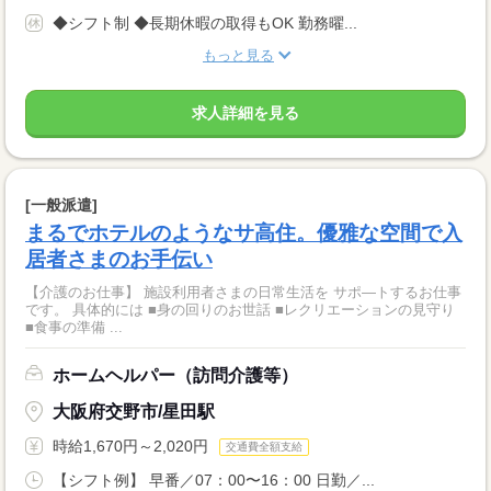
◆シフト制 ◆長期休暇の取得もOK 勤務曜...
もっと見る
求人詳細を見る
[一般派遣]
まるでホテルのようなサ高住。優雅な空間で入
居者さまのお手伝い
【介護のお仕事】 施設利用者さまの日常生活を サポ―トするお仕事
です。 具体的には ■身の回りのお世話 ■レクリエーションの見守り
■食事の準備 ...
ホームヘルパー（訪問介護等）
大阪府交野市/星田駅
時給1,670円～2,020円
交通費全額支給
【シフト例】 早番／07：00〜16：00 日勤／...