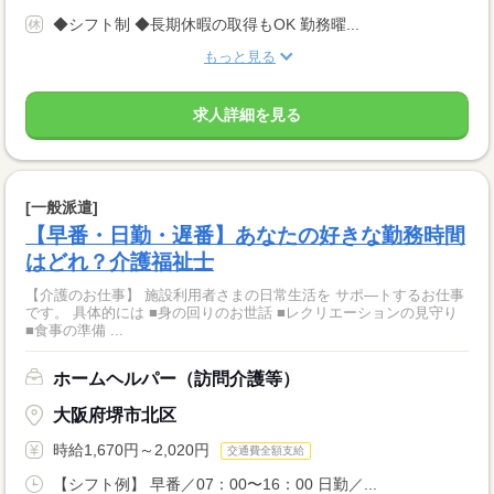
◆シフト制 ◆長期休暇の取得もOK 勤務曜...
もっと見る
求人詳細を見る
[一般派遣]
【早番・日勤・遅番】あなたの好きな勤務時間
はどれ？介護福祉士
【介護のお仕事】 施設利用者さまの日常生活を サポ―トするお仕事
です。 具体的には ■身の回りのお世話 ■レクリエーションの見守り
■食事の準備 ...
ホームヘルパー（訪問介護等）
大阪府堺市北区
時給1,670円～2,020円
交通費全額支給
【シフト例】 早番／07：00〜16：00 日勤／...