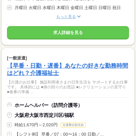
月曜日 火曜日 水曜日 木曜日 金曜日 土曜日 日曜日 祝日
もっと見る
求人詳細を見る
[一般派遣]
【早番・日勤・遅番】あなたの好きな勤務時間
はどれ？介護福祉士
【介護のお仕事】 施設利用者さまの日常生活を サポ―トするお仕事
です。 具体的には ■身の回りのお世話 ■レクリエーションの見守り
■食事の準備 ...
ホームヘルパー（訪問介護等）
大阪府大阪市西淀川区/福駅
時給1,670円～2,020円
交通費全額支給
【シフト例】 早番／07：00〜16：00 日勤／...