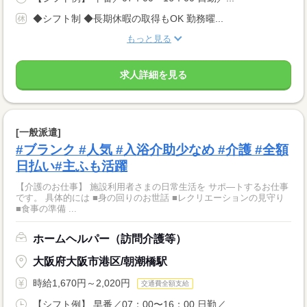
◆シフト制 ◆長期休暇の取得もOK 勤務曜...
もっと見る
求人詳細を見る
[一般派遣]
#ブランク #人気 #入浴介助少なめ #介護 #全額
日払い#主ふも活躍
【介護のお仕事】 施設利用者さまの日常生活を サポ―トするお仕事
です。 具体的には ■身の回りのお世話 ■レクリエーションの見守り
■食事の準備 ...
ホームヘルパー（訪問介護等）
大阪府大阪市港区/朝潮橋駅
時給1,670円～2,020円
交通費全額支給
【シフト例】 早番／07：00〜16：00 日勤／...