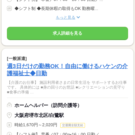
◆シフト制 ◆長期休暇の取得もOK 勤務曜...
もっと見る
求人詳細を見る
[一般派遣]
週3日だけの勤務OK！自由に働けるハケンの介
護福祉士◆日勤
【介護のお仕事】 施設利用者さまの日常生活を サポ―トするお仕事
です。 具体的には ■身の回りのお世話 ■レクリエーションの見守り
■食事の準備 ...
ホームヘルパー（訪問介護等）
大阪府堺市北区/白鷺駅
時給1,670円～2,020円
交通費全額支給
【シフト例】 早番／07：00〜16：00 日勤／...