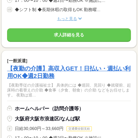
17：00〜10：00 ◆週2日〜勤務OK ※施設に...
◆シフト制 ◆長期休暇の取得もOK 勤務曜...
もっと見る
求人詳細を見る
[一般派遣]
【夜勤の介護】高収入GET！日払い・週払い利
用OK◆週2日勤務
【夜勤専従の介護福祉士】 具体的には ◆巡回、見回り ◆就寝前、起
床時の着替えの介助 ◆食事（夕食、朝食）の介助 などをお任せしま
す。 夜勤は巡...
ホームヘルパー（訪問介護等）
大阪府大阪市浪速区/なんば駅
日給30,060円～33,660円
交通費全額支給