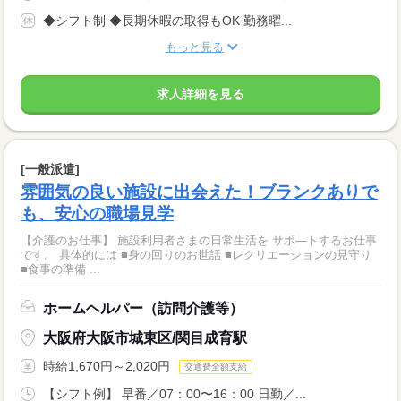
◆シフト制 ◆長期休暇の取得もOK 勤務曜...
もっと見る
求人詳細を見る
[一般派遣]
雰囲気の良い施設に出会えた！ブランクありで
も、安心の職場見学
【介護のお仕事】 施設利用者さまの日常生活を サポ―トするお仕事
です。 具体的には ■身の回りのお世話 ■レクリエーションの見守り
■食事の準備 ...
ホームヘルパー（訪問介護等）
大阪府大阪市城東区/関目成育駅
時給1,670円～2,020円
交通費全額支給
【シフト例】 早番／07：00〜16：00 日勤／...