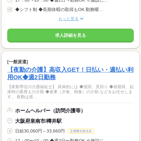
◆シフト制 ◆長期休暇の取得もOK 勤務曜...
もっと見る
求人詳細を見る
[一般派遣]
【夜勤の介護】高収入GET！日払い・週払い利
用OK◆週2日勤務
【夜勤専従の介護福祉士】 具体的には ◆巡回、見回り ◆就寝前、起
床時の着替えの介助 ◆食事（夕食、朝食）の介助 などをお任せしま
す。 夜勤は巡...
ホームヘルパー（訪問介護等）
大阪府泉南市/樽井駅
日給30,060円～33,660円
交通費全額支給
17：00〜10：00 ◆週2日〜勤務OK ※施設に...