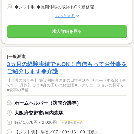
◆シフト制 ◆長期休暇の取得もOK 勤務曜...
もっと見る
求人詳細を見る
[一般派遣]
3ヵ月の経験実績でもOK！自信もってお仕事を
ご紹介します◆介護
【介護のお仕事】 施設利用者さまの日常生活を サポ―トするお仕事
です。 具体的には ■身の回りのお世話 ■レクリエーションの見守り
■食事の準備 ...
ホームヘルパー（訪問介護等）
大阪府交野市/河内森駅
時給1,670円～2,020円
交通費全額支給
【シフト例】 早番／07：00〜16：00 日勤／...