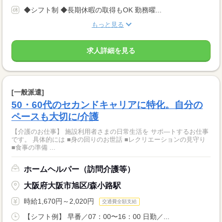
◆シフト制 ◆長期休暇の取得もOK 勤務曜...
もっと見る
求人詳細を見る
[一般派遣]
50・60代のセカンドキャリアに特化。自分の
ペースも大切に/介護
【介護のお仕事】 施設利用者さまの日常生活を サポ―トするお仕事
です。 具体的には ■身の回りのお世話 ■レクリエーションの見守り
■食事の準備 ...
ホームヘルパー（訪問介護等）
大阪府大阪市旭区/森小路駅
時給1,670円～2,020円
交通費全額支給
【シフト例】 早番／07：00〜16：00 日勤／...