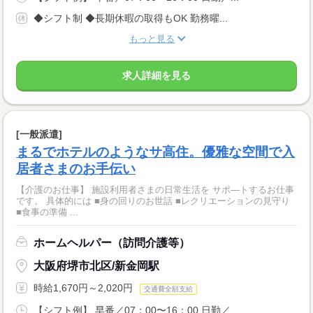
◆シフト制 ◆長期休暇の取得もOK 勤務曜...
もっと見る
求人詳細を見る
[一般派遣]
まるでホテルのようなサ高住。優雅な空間で入
居者さまのお手伝い
【介護のお仕事】 施設利用者さまの日常生活を サポ―トするお仕事
です。 具体的には ■身の回りのお世話 ■レクリエーションの見守り
■食事の準備 ...
ホームヘルパー（訪問介護等）
大阪府堺市北区/新金岡駅
時給1,670円～2,020円
交通費全額支給
【シフト例】 早番／07：00〜16：00 日勤／...