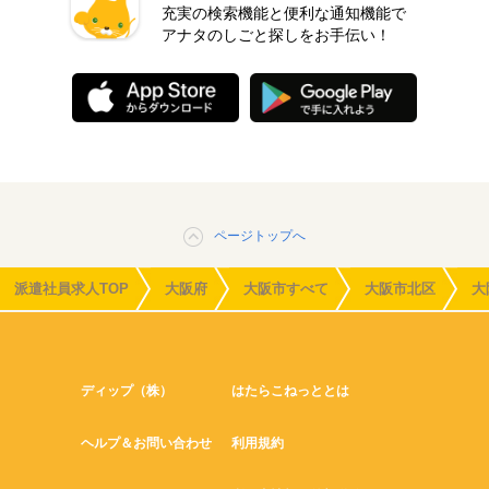
充実の検索機能と便利な通知機能で
アナタのしごと探しをお手伝い！
ページトップへ
派遣社員求人TOP
大阪府
大阪市すべて
大阪市北区
大
ディップ（株）
はたらこねっととは
ヘルプ＆お問い合わせ
利用規約