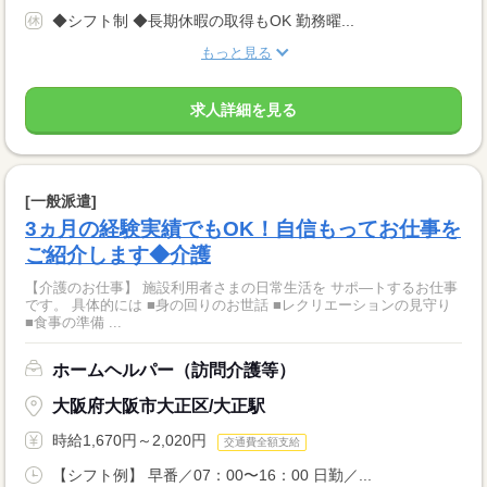
◆シフト制 ◆長期休暇の取得もOK 勤務曜...
もっと見る
求人詳細を見る
[一般派遣]
3ヵ月の経験実績でもOK！自信もってお仕事を
ご紹介します◆介護
【介護のお仕事】 施設利用者さまの日常生活を サポ―トするお仕事
です。 具体的には ■身の回りのお世話 ■レクリエーションの見守り
■食事の準備 ...
ホームヘルパー（訪問介護等）
大阪府大阪市大正区/大正駅
時給1,670円～2,020円
交通費全額支給
【シフト例】 早番／07：00〜16：00 日勤／...