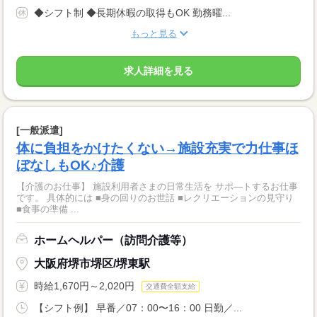
◆シフト制 ◆長期休暇の取得もOK 勤務曜...
もっと見る
求人詳細を見る
[一般派遣]
体に負担をかけたくない→施設充実で力仕事ほ
ぼなしもOK♪介護
【介護のお仕事】 施設利用者さまの日常生活を サポ―トするお仕事
です。 具体的には ■身の回りのお世話 ■レクリエーションの見守り
■食事の準備 ...
ホームヘルパー（訪問介護等）
大阪府堺市堺区/堺東駅
時給1,670円～2,020円
交通費全額支給
【シフト例】 早番／07：00〜16：00 日勤／...