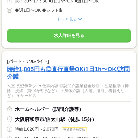
08：30〜17：30 ■1日1h〜OK ■週1日〜OK
◆週1日〜OK ◆シフト制
もっと見る
求人詳細を見る
[パート・アルバイト]
時給1,805円も◎直行直帰OK/1日1h〜OK/訪問
介護
＼直行直帰OK／ ▼仕事内容 ◎訪問介護業務全般◎ ・生活援助（掃
除、洗濯、買い物代行など） ・身体介護（入浴、排泄、着替えな
ど） ▼サービス...
ホームヘルパー（訪問介護等）
大阪府和泉市/信太山駅（徒歩 15分）
時給1,620円～2,070円
交通費全額支給