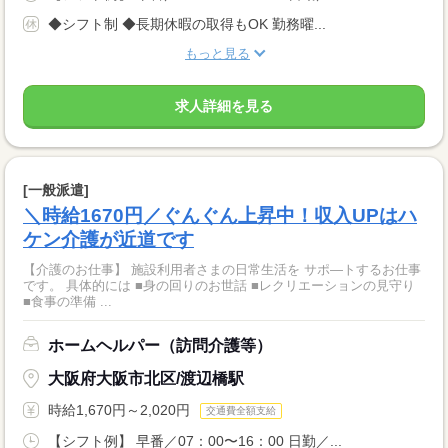
◆シフト制 ◆長期休暇の取得もOK 勤務曜...
もっと見る
求人詳細を見る
[一般派遣]
＼時給1670円／ぐんぐん上昇中！収入UPはハ
ケン介護が近道です
【介護のお仕事】 施設利用者さまの日常生活を サポ―トするお仕事
です。 具体的には ■身の回りのお世話 ■レクリエーションの見守り
■食事の準備 ...
ホームヘルパー（訪問介護等）
大阪府大阪市北区/渡辺橋駅
時給1,670円～2,020円
交通費全額支給
【シフト例】 早番／07：00〜16：00 日勤／...