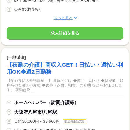
08：00〜20：00 ◇週1日〜 ◇1日1h〜OK ★...
◇有給休暇あり
もっと見る
求人詳細を見る
[一般派遣]
【夜勤の介護】高収入GET！日払い・週払い利
用OK◆週2日勤務
【夜勤専従の介護福祉士】 具体的には ◆巡回、見回り ◆就寝前、起
床時の着替えの介助 ◆食事（夕食、朝食）の介助 などをお任せしま
す。 夜勤は巡...
ホームヘルパー（訪問介護等）
大阪府八尾市/八尾駅
日給30,060円～33,660円
交通費全額支給