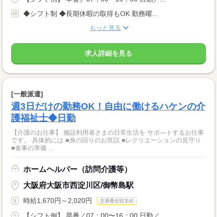
◆シフト制 ◆長期休暇の取得もOK 勤務曜...
もっと見る
求人詳細を見る
[一般派遣]
週3日だけの勤務OK！自由に働けるハケンの介
護福祉士◆日勤
【介護のお仕事】 施設利用者さまの日常生活を サポ―トするお仕事
です。 具体的には ■身の回りのお世話 ■レクリエーションの見守り
■食事の準備 ...
ホームヘルパー（訪問介護等）
大阪府大阪市西淀川区/御幣島駅
時給1,670円～2,020円
交通費全額支給
【シフト例】 早番／07：00〜16：00 日勤／...