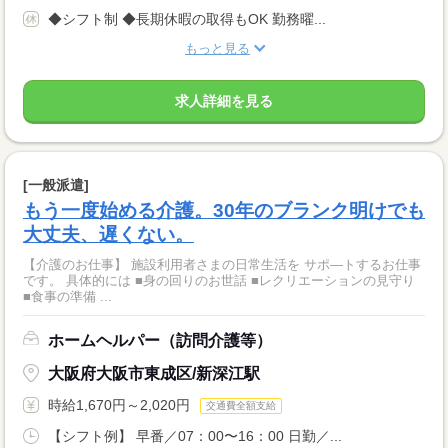
◆シフト制 ◆長期休暇の取得もOK 勤務曜...
もっと見る
求人詳細を見る
[一般派遣]
もう一度始める介護。30年のブランク明けでも
大丈夫、遅くない。
【介護のお仕事】 施設利用者さまの日常生活を サポ―トするお仕事
です。 具体的には ■身の回りのお世話 ■レクリエーションの見守り
■食事の準備 ...
ホームヘルパー（訪問介護等）
大阪府大阪市東成区/新深江駅
時給1,670円～2,020円
交通費全額支給
【シフト例】 早番／07：00〜16：00 日勤／...