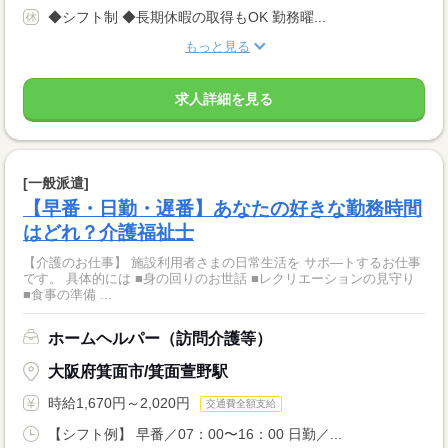
◆シフト制 ◆長期休暇の取得もOK 勤務曜...
もっと見る
求人詳細を見る
[一般派遣]
【早番・日勤・遅番】あなたの好きな勤務時間
はどれ？介護福祉士
【介護のお仕事】 施設利用者さまの日常生活を サポ―トするお仕事
です。 具体的には ■身の回りのお世話 ■レクリエーションの見守り
■食事の準備 ...
ホームヘルパー（訪問介護等）
大阪府箕面市/箕面萱野駅
時給1,670円～2,020円
交通費全額支給
【シフト例】 早番／07：00〜16：00 日勤／...