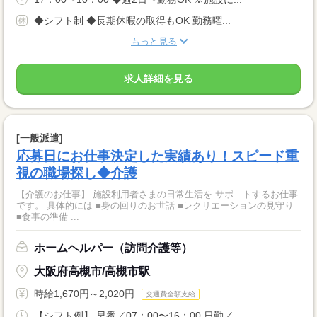
◆シフト制 ◆長期休暇の取得もOK 勤務曜...
もっと見る
求人詳細を見る
[一般派遣]
応募日にお仕事決定した実績あり！スピード重
視の職場探し◆介護
【介護のお仕事】 施設利用者さまの日常生活を サポ―トするお仕事
です。 具体的には ■身の回りのお世話 ■レクリエーションの見守り
■食事の準備 ...
ホームヘルパー（訪問介護等）
大阪府高槻市/高槻市駅
時給1,670円～2,020円
交通費全額支給
【シフト例】 早番／07：00〜16：00 日勤／...