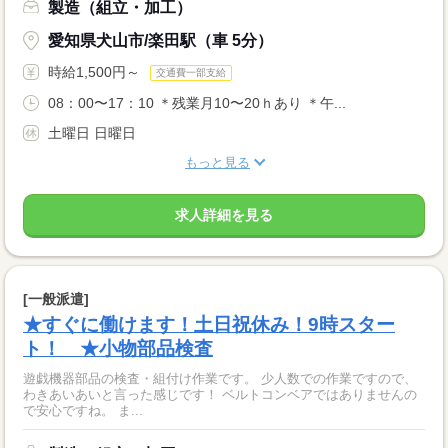
製造（組立・加工）
愛知県犬山市/楽田駅（車 5分）
時給1,500円～
交通費一部支給
08：00〜17：10 ＊残業月10〜20ｈあり ＊午...
土曜日 日曜日
もっと見る
求人詳細を見る
[一般派遣]
★すぐに働けます！土日祝休み！9時スター
ト！ ★小物部品検査
遊戯機器部品の検査・組付け作業です。 少人数での作業ですので、
わきあいあいと言った感じです！ ベルトコンベアではありませんの
で安心ですね。 ま...