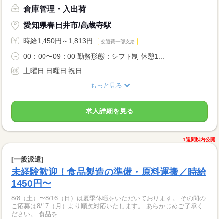
倉庫管理・入出荷
愛知県春日井市/高蔵寺駅
時給1,450円～1,813円
交通費一部支給
00：00〜09：00 勤務形態：シフト制 休憩1...
土曜日 日曜日 祝日
もっと見る
求人詳細を見る
1週間以内公開
[一般派遣]
未経験歓迎！食品製造の準備・原料運搬／時給
1450円〜
8/8（土）〜8/16（日）は夏季休暇をいただいております。 その間の
ご応募は8/17（月）より順次対応いたします。 あらかじめご了承く
ださい。 食品を...