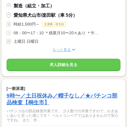
製造（組立・加工）
愛知県犬山市/楽田駅（車 5分）
時給1,500円～
交通費一部支給
08：00〜17：10 ＊残業月10〜20ｈあり ＊午...
土曜日 日曜日
もっと見る
求人詳細を見る
[一般派遣]
9時〜／土日祝休み／帽子なし／★パチンコ部
品検査【桐生市】
パチンコ台の部品検査作業です。 少人数での作業ですので、わきあ
いあいと言った感じです！ ベルトコンベアではありませんので安心
ですね。 また、作...