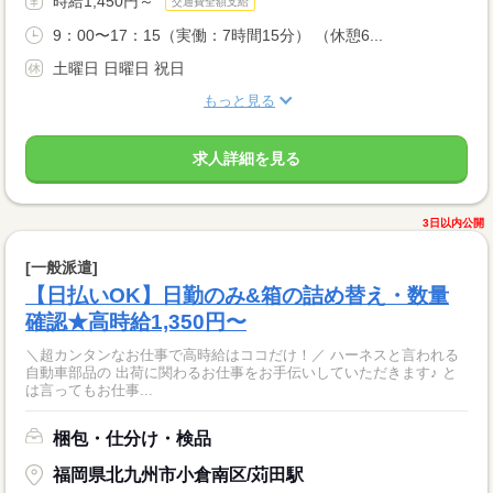
時給1,450円～
交通費全額支給
9：00〜17：15（実働：7時間15分） （休憩6...
土曜日 日曜日 祝日
もっと見る
求人詳細を見る
3日以内公開
[一般派遣]
【日払いOK】日勤のみ&箱の詰め替え・数量
確認★高時給1,350円〜
＼超カンタンなお仕事で高時給はココだけ！／ ハーネスと言われる
自動車部品の 出荷に関わるお仕事をお手伝いしていただきます♪ と
は言ってもお仕事...
梱包・仕分け・検品
福岡県北九州市小倉南区/苅田駅