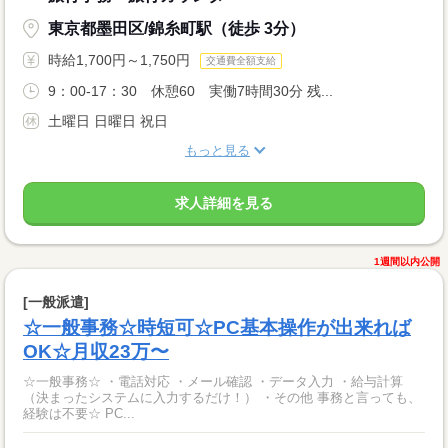
東京都墨田区/錦糸町駅（徒歩 3分）
時給1,700円～1,750円
交通費全額支給
9：00‐17：30 休憩60 実働7時間30分 残...
土曜日 日曜日 祝日
もっと見る
求人詳細を見る
1週間以内公開
[一般派遣]
☆一般事務☆時短可☆PC基本操作が出来れば
OK☆月収23万〜
☆一般事務☆ ・電話対応 ・メール確認 ・データ入力 ・給与計算
（決まったシステムに入力するだけ！） ・その他 事務と言っても、
経験は不要☆ PC...