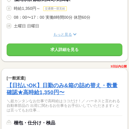
時給1,350円～
交通費一部支給
08：00〜17：00 実働8時間00分 休憩60分
土曜日 日曜日
もっと見る
求人詳細を見る
3日以内公開
[一般派遣]
【日払いOK】日勤のみ&箱の詰め替え・数量
確認★高時給1,350円〜
＼超カンタンなお仕事で高時給はココだけ！／ ハーネスと言われる
自動車部品の 出荷に関わるお仕事をお手伝いしていただきます♪ と
は言ってもお仕事...
梱包・仕分け・検品