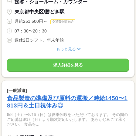
接客・ショールーム・カウンター
東京都中央区/勝どき駅
月給251,500円～
交通費全額支給
07：30〜20：30
週休2日シフト、年末年始
もっと見る
求人詳細を見る
[一般派遣]
食品製造の準備及び原料の運搬／時給1450〜1
813円＆土日祝休み◎
8/8（土）〜8/16（日）は夏季休暇をいただいております。 その間の
ご応募は8/17（月）より順次対応いたします。 あらかじめご了承く
ださい。 食品を...