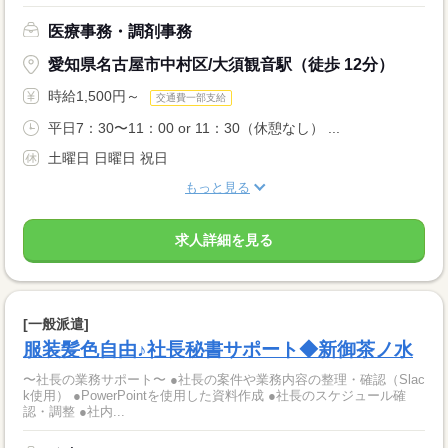
医療事務・調剤事務
愛知県名古屋市中村区/大須観音駅（徒歩 12分）
時給1,500円～
交通費一部支給
平日7：30〜11：00 or 11：30（休憩なし） ...
土曜日 日曜日 祝日
もっと見る
求人詳細を見る
[一般派遣]
服装髪色自由♪社長秘書サポート◆新御茶ノ水
〜社長の業務サポート〜 ●社長の案件や業務内容の整理・確認（Slac
k使用） ●PowerPointを使用した資料作成 ●社長のスケジュール確
認・調整 ●社内...