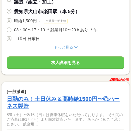
製造（組立・加工）
愛知県犬山市/楽田駅（車 5分）
時給1,500円～
交通費一部支給
08：00〜17：10 ＊残業月10〜20ｈあり ＊午...
土曜日 日曜日
もっと見る
求人詳細を見る
1週間以内公開
[一般派遣]
日勤のみ！土日休み＆高時給1500円〜◎ハー
ネス製造
8/8（土）〜8/16（日）は夏季休暇をいただいております。 その間の
ご応募は8/17（月）より順次対応いたします。 あらかじめご了承く
ださい。 航空用...