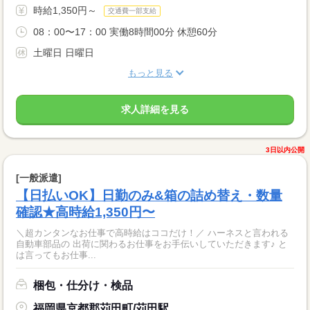
時給1,350円～
交通費一部支給
08：00〜17：00 実働8時間00分 休憩60分
土曜日 日曜日
もっと見る
求人詳細を見る
3日以内公開
[一般派遣]
【日払いOK】日勤のみ&箱の詰め替え・数量
確認★高時給1,350円〜
＼超カンタンなお仕事で高時給はココだけ！／ ハーネスと言われる
自動車部品の 出荷に関わるお仕事をお手伝いしていただきます♪ と
は言ってもお仕事...
梱包・仕分け・検品
福岡県京都郡苅田町/苅田駅