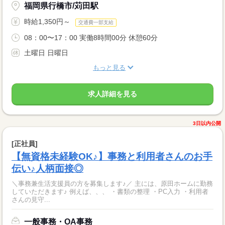
福岡県行橋市/苅田駅
時給1,350円～
交通費一部支給
08：00〜17：00 実働8時間00分 休憩60分
土曜日 日曜日
もっと見る
求人詳細を見る
3日以内公開
[正社員]
【無資格未経験OK♪】事務と利用者さんのお手
伝い♪人柄面接◎
＼事務兼生活支援員の方を募集します♪／ 主には、原田ホームに勤務
していただきます♪ 例えば、、、 ・書類の整理 ・PC入力 ・利用者
さんの見守...
一般事務・OA事務