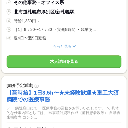
その他事務・オフィス系
北海道札幌市厚別区/新札幌駅
時給1,350円～
［1］8：30〜17：30 ・実働8時間 ・残業あ...
週4日〜週5日勤務
もっと見る
求人詳細を見る
[紹介予定派遣]
?
【高時給】1日3.5h〜★未経験歓迎★重工大須
病院での医療事務
／ 病院窓口にて 医療事務の業務をお願いいたします。 ＼ 具体
的な仕事内容としては、 医事統計資料作成（前日患者数等） 自動再
来機案内 コンシ...