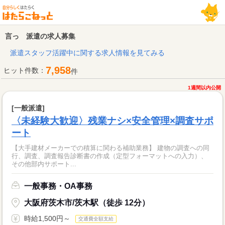
言っ 派遣の求人募集
派遣スタッフ活躍中に関する求人情報を見てみる
7,958
ヒット件数：
件
1週間以内公開
[一般派遣]
〈未経験大歓迎〉残業ナシ×安全管理×調査サポ
ート
【大手建材メーカーでの積算に関わる補助業務】 建物の調査への同
行、調査、調査報告診断書の作成（定型フォーマットへの入力）、
その他部内サポート...
一般事務・OA事務
大阪府茨木市/茨木駅（徒歩 12分）
時給1,500円～
交通費全額支給