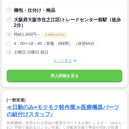
梱包・仕分け・検品
大阪府大阪市住之江区/トレードセンター前駅（徒歩
2分）
時給1,450円～
交通費全額支給
9：00〜18：00（実働：8時間） （休憩60分...
土曜日 日曜日 祝日
もっと見る
求人詳細を見る
[一般派遣]
≪日勤のみ×モクモク軽作業≫医療機器パーツ
の組付けスタッフ♪
医療機器に使用される部品の製造サポートをお願いします！ ♪決めら
れた手順で進めるカンタン作業♪ ＼冷暖房完備で季節を問わず快適！