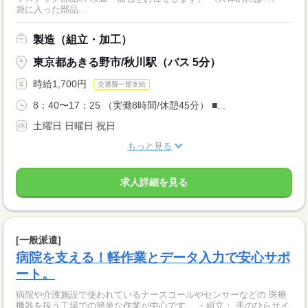
袋に入った部品...
製造（組立・加工）
東京都あきる野市/秋川駅（バス 5分）
時給1,700円
交通費一部支給
8：40〜17：25 （実働8時間/休憩45分） ■...
土曜日 日曜日 祝日
もっと見る
求人詳細を見る
[一般派遣]
病院を支える！軽作業とデータ入力で安心サポ
ート。
病院や介護施設で使われているナースコールやセンサーなどの 医療
機器を扱う工場での簡単な作業が中心です。 ・組立： 手のひらサイ