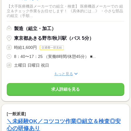
【大手医療機器メーカーでの組立・検査】 医療機器メーカーでの 組
立＆チェック作業をお任せします！ 《具体的には…》 ・小さな部品
の組立（手順...
製造（組立・加工）
東京都あきる野市/秋川駅（バス 5分）
時給1,600円
交通費一部支給
8：40〜17：25 （実働8時間/休憩45分） ■...
土曜日 日曜日 祝日
もっと見る
求人詳細を見る
[一般派遣]
＼未経験OK／コツコツ作業◎組立＆検査◎安
心の研修あり