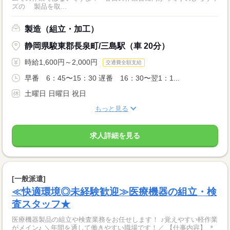
ズの 製品を取...
製造（組立・加工）
静岡県駿東郡長泉町/三島駅（車 20分）
時給1,600円～2,000円
交通費全額支給
早番 6：45〜15：30 遅番 16：30〜翌1：1...
土曜日 日曜日 祝日
もっと見る
求人詳細を見る
[一般派遣]
≪快適環境◎未経験歓迎≫医療機器の組立・検
査スタッフ★
医療機器製品の組立や検査業務をお任せします！ ♪覚えやすい軽作業
がメイン♪ ＼年間を通して働きやすい職場です！／ 【仕事内容】 ＊