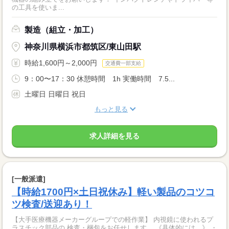
の工具を使いま...
製造（組立・加工）
神奈川県横浜市都筑区/東山田駅
時給1,600円～2,000円
交通費一部支給
9：00〜17：30 休憩時間 1h 実働時間 7.5...
土曜日 日曜日 祝日
もっと見る
求人詳細を見る
[一般派遣]
【時給1700円×土日祝休み】軽い製品のコツコ
ツ検査/送迎あり！
【大手医療機器メーカーグループでの軽作業】 内視鏡に使われるプ
ラスチック部品の 検査・梱包をお任せします。 《具体的には…》 ・