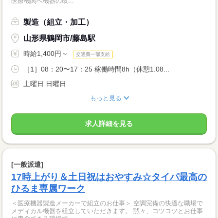
医療機関へ機器の取...
製造（組立・加工）
山形県鶴岡市/藤島駅
時給1,400円～
交通費一部支給
［1］08：20〜17：25 稼働時間8h（休憩1.08...
土曜日 日曜日
もっと見る
求人詳細を見る
[一般派遣]
17時上がり＆土日祝はおやすみ☆タイパ最高の
ひるま専属ワーク
＜医療機器製造メーカーで組立のお仕事＞ 空調完備の快適な職場で
メディカル機器を組立していただきます。 黙々、コツコツとお仕事