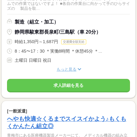
ムでの作業ではないですよ！ ■各自の作業台に向かって手のひらサイ
ズの 製品を取...
製造（組立・加工）
静岡県駿東郡長泉町/三島駅（車 20分）
時給1,350円～1,687円
交通費全額支給
8：45〜17：30 ＊実働8時間 ＊休憩45分 ＊...
土曜日 日曜日 祝日
もっと見る
求人詳細を見る
[一般派遣]
へやも快適☆くるまでスイスイかよう♪もくも
くかんたん組立◎
青梅市にある医療機器製造メーカーにて、 メディカル機器の組み立