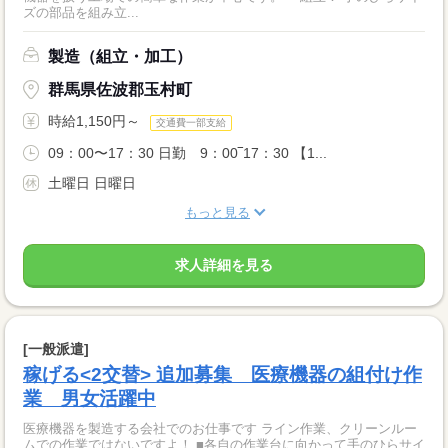
ズの部品を組み立...
製造（組立・加工）
群馬県佐波郡玉村町
時給1,150円～
交通費一部支給
09：00〜17：30 日勤 9：00‾17：30 【1...
土曜日 日曜日
もっと見る
求人詳細を見る
[一般派遣]
稼げる<2交替> 追加募集 医療機器の組付け作
業 男女活躍中
医療機器を製造する会社でのお仕事です ライン作業、クリーンルー
ムでの作業ではないですよ！ ■各自の作業台に向かって手のひらサイ