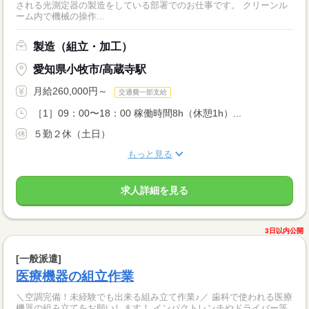
される光測定器の製造をしている部署でのお仕事です。 クリーンル
ーム内で機械の操作...
製造（組立・加工）
愛知県小牧市/高蔵寺駅
月給260,000円～
交通費一部支給
［1］09：00〜18：00 稼働時間8h（休憩1h）...
５勤２休（土日）
もっと見る
求人詳細を見る
3日以内公開
[一般派遣]
医療機器の組立作業
＼空調完備！未経験でも出来る組み立て作業♪／ 歯科で使われる医療
機器の組み立てをお願いします！ インパクトレンチやドライバー等