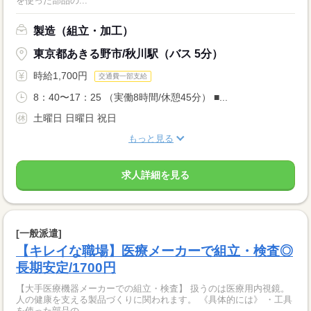
を使った部品の...
製造（組立・加工）
東京都あきる野市/秋川駅（バス 5分）
時給1,700円
交通費一部支給
8：40〜17：25 （実働8時間/休憩45分） ■...
土曜日 日曜日 祝日
もっと見る
求人詳細を見る
[一般派遣]
【キレイな職場】医療メーカーで組立・検査◎
長期安定/1700円
【大手医療機器メーカーでの組立・検査】 扱うのは医療用内視鏡。
人の健康を支える製品づくりに関われます。 《具体的には》 ・工具
を使った部品の...