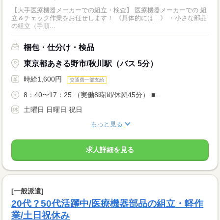
【大手医療機器メーカーでの組立・検査】 医療機器メーカーでの 組
立＆チェック作業をお任せします！ 《具体的には…》 ・小さな部品
の組立（手順...
梱包・仕分け・検品
東京都あきる野市/秋川駅（バス 5分）
時給1,600円
交通費一部支給
8：40〜17：25 （実働8時間/休憩45分） ■...
土曜日 日曜日 祝日
もっと見る
求人詳細を見る
[一般派遣]
20代？50代活躍中/医療機器部品の組立・軽作
業/土日祝休み