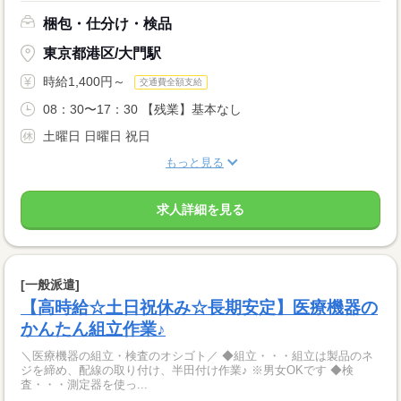
梱包・仕分け・検品
東京都港区/大門駅
時給1,400円～
交通費全額支給
08：30〜17：30 【残業】基本なし
土曜日 日曜日 祝日
もっと見る
求人詳細を見る
[一般派遣]
【高時給☆土日祝休み☆長期安定】医療機器の
かんたん組立作業♪
＼医療機器の組立・検査のオシゴト／ ◆組立・・・組立は製品のネ
ジを締め、配線の取り付け、半田付け作業♪ ※男女OKです ◆検
査・・・測定器を使っ...