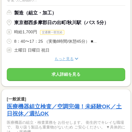
製造（組立・加工）
東京都西多摩郡日の出町/秋川駅（バス 5分）
時給1,700円
交通費一部支給
8：40〜17：25 （実働8時間/休憩45分） ■...
土曜日 日曜日 祝日
もっと見る
求人詳細を見る
[一般派遣]
医療機器組立検査／空調完備！未経験OK／土
日祝休／週払OK
医療機器の組立・検査業務を お任せします。 衛生的でキレイな職場
で、 取り扱う製品も重量物がないため ご安心ください。 ▼具体的に
は… ・医療機...