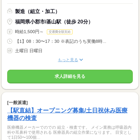
製造（組立・加工）
福岡県小郡市/基山駅（徒歩 20分）
時給1,500円～
交通費全額支給
【1】08：30〜17：30 ※表記のうち実働8時...
土曜日 日曜日
もっと見る
求人詳細を見る
[一般派遣]
【駅直結】オープニング募集/土日祝休み医療
機器の検査
医療機器メーカーでのでの 組立・検査です。 メイン業務は呼吸器内
科や耳鼻科で使用される 医療器具の組立作業になります。 目安とし
て1日50〜100個...