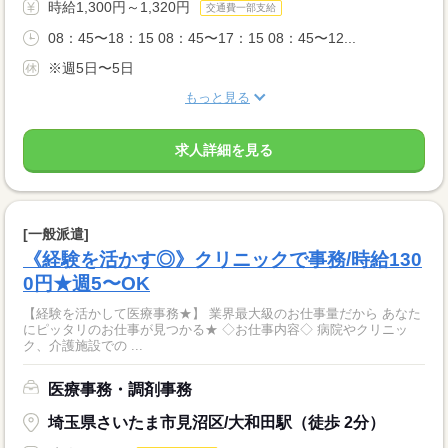
時給1,300円～1,320円
交通費一部支給
08：45〜18：15 08：45〜17：15 08：45〜12...
※週5日〜5日
もっと見る
求人詳細を見る
[一般派遣]
《経験を活かす◎》クリニックで事務/時給130
0円★週5〜OK
【経験を活かして医療事務★】 業界最大級のお仕事量だから あなた
にピッタリのお仕事が見つかる★ ◇お仕事内容◇ 病院やクリニッ
ク、介護施設での ...
医療事務・調剤事務
埼玉県さいたま市見沼区/大和田駅（徒歩 2分）