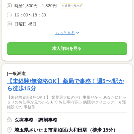
時給1,300円～1,320円
交通費一部支給
16：00〜18：30
日曜日 祝日
もっと見る
求人詳細を見る
[一般派遣]
【未経験/無資格OK】薬局で事務！週5〜/駅か
ら徒歩15分
【未経験&無資格OK！】 業界最大級のお仕事量だから あなたにピッ
タリのお仕事が見つかる★ ◇お仕事内容◇ 病院やクリニック、介護
施設での 事務作...
医療事務・調剤事務
埼玉県さいたま市見沼区/大和田駅（徒歩 15分）