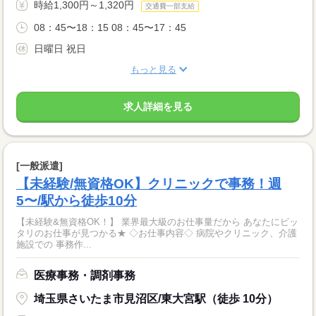
時給1,300円～1,320円
交通費一部支給
08：45〜18：15 08：45〜17：45
日曜日 祝日
もっと見る
求人詳細を見る
[一般派遣]
【未経験/無資格OK】クリニックで事務！週
5〜/駅から徒歩10分
【未経験&無資格OK！】 業界最大級のお仕事量だから あなたにピッ
タリのお仕事が見つかる★ ◇お仕事内容◇ 病院やクリニック、介護
施設での 事務作...
医療事務・調剤事務
埼玉県さいたま市見沼区/東大宮駅（徒歩 10分）