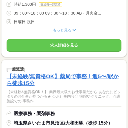
時給1,300円
交通費一部支給
09：00〜18：00 09：30〜18：30 AB・月火金...
日曜日 祝日
もっと見る
求人詳細を見る
[一般派遣]
【未経験/無資格OK】薬局で事務！週5〜/駅か
ら徒歩15分
【未経験&無資格OK！】 業界最大級のお仕事量だから あなたにピッ
タリのお仕事が見つかる★ ◇お仕事内容◇ 病院やクリニック、介護
施設での 事務作...
医療事務・調剤事務
埼玉県さいたま市見沼区/大和田駅（徒歩 15分）