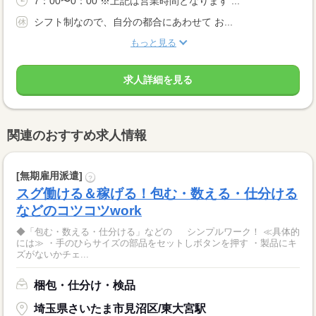
7：00〜0：00 ※上記は営業時間となります ...
シフト制なので、自分の都合にあわせて お...
もっと見る
求人詳細を見る
関連のおすすめ求人情報
[無期雇用派遣]
?
スグ働ける＆稼げる！包む・数える・仕分ける
などのコツコツwork
◆「包む・数える・仕分ける」などの シンプルワーク！ ≪具体的
には≫ ・手のひらサイズの部品をセットしボタンを押す ・製品にキ
ズがないかチェ...
梱包・仕分け・検品
埼玉県さいたま市見沼区/東大宮駅