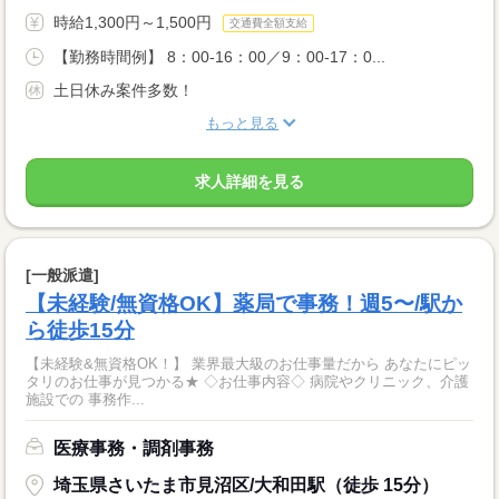
時給1,300円～1,500円
交通費全額支給
【勤務時間例】 8：00-16：00／9：00-17：0...
土日休み案件多数！
もっと見る
求人詳細を見る
[一般派遣]
【未経験/無資格OK】薬局で事務！週5〜/駅か
ら徒歩15分
【未経験&無資格OK！】 業界最大級のお仕事量だから あなたにピッ
タリのお仕事が見つかる★ ◇お仕事内容◇ 病院やクリニック、介護
施設での 事務作...
医療事務・調剤事務
埼玉県さいたま市見沼区/大和田駅（徒歩 15分）