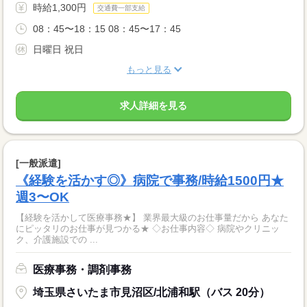
時給1,300円
交通費一部支給
08：45〜18：15 08：45〜17：45
日曜日 祝日
もっと見る
求人詳細を見る
[一般派遣]
《経験を活かす◎》病院で事務/時給1500円★
週3〜OK
【経験を活かして医療事務★】 業界最大級のお仕事量だから あなた
にピッタリのお仕事が見つかる★ ◇お仕事内容◇ 病院やクリニッ
ク、介護施設での ...
医療事務・調剤事務
埼玉県さいたま市見沼区/北浦和駅（バス 20分）