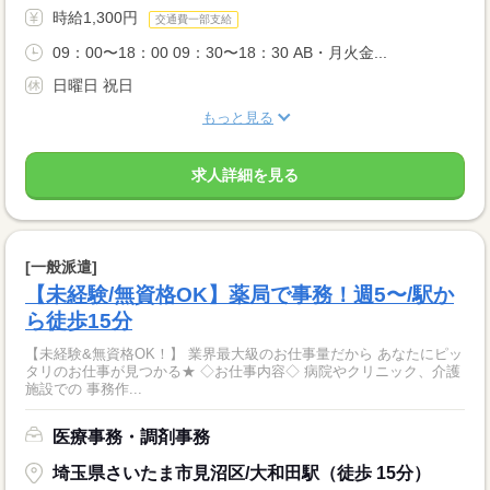
時給1,300円
交通費一部支給
09：00〜18：00 09：30〜18：30 AB・月火金...
日曜日 祝日
もっと見る
求人詳細を見る
[一般派遣]
【未経験/無資格OK】薬局で事務！週5〜/駅か
ら徒歩15分
【未経験&無資格OK！】 業界最大級のお仕事量だから あなたにピッ
タリのお仕事が見つかる★ ◇お仕事内容◇ 病院やクリニック、介護
施設での 事務作...
医療事務・調剤事務
埼玉県さいたま市見沼区/大和田駅（徒歩 15分）