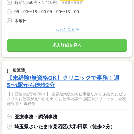
時給1,350円～1,410円
交通費一部支給
09：00〜18：00 09：00〜13：00
木曜日
もっと見る
求人詳細を見る
[一般派遣]
【未経験/無資格OK】クリニックで事務！週
5〜/駅から徒歩2分
【未経験&無資格OK！】 業界最大級のお仕事量だから あなたにピッ
タリのお仕事が見つかる★ ◇お仕事内容◇ 病院やクリニック、介護
施設での 事務作...
医療事務・調剤事務
埼玉県さいたま市見沼区/大和田駅（徒歩 2分）