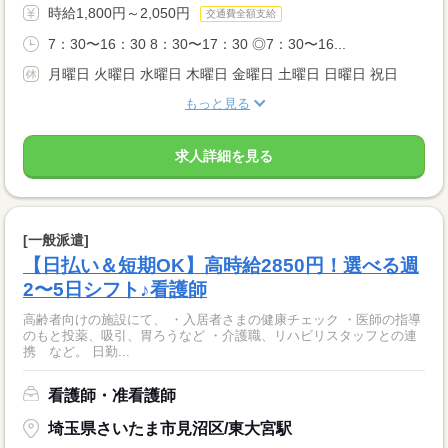
時給1,800円～2,050円
交通費全額支給
7：30〜16：30 8：30〜17：30 ◎7：30〜16...
月曜日 火曜日 水曜日 木曜日 金曜日 土曜日 日曜日 祝日
もっと見る
求人詳細を見る
[一般派遣]
【日払い＆短期OK】高時給2850円！選べる週
2〜5日シフト♪看護師
高齢者向けの施設にて、 ・入居者さまの健康チェック ・医師の指導
のもと投薬、吸引、胃ろうなど ・介護職、リハビリスタッフとの連
携 など。 日勤...
看護師・准看護師
埼玉県さいたま市見沼区/東大宮駅