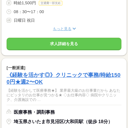
時給1,500円
交通費一部支給
08：30〜17：00
日曜日 祝日
もっと見る
求人詳細を見る
[一般派遣]
《経験を活かす◎》クリニックで事務/時給150
0円★週2〜OK
【経験を活かして医療事務★】 業界最大級のお仕事量だから あなた
にピッタリのお仕事が見つかる★ ◇お仕事内容◇ 病院やクリニッ
ク、介護施設での ...
医療事務・調剤事務
埼玉県さいたま市見沼区/大和田駅（徒歩 18分）