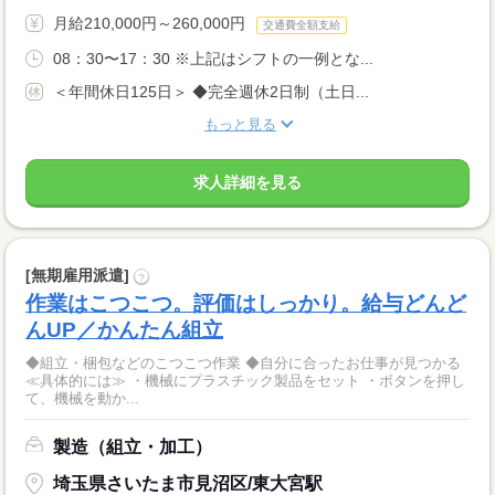
月給210,000円～260,000円
交通費全額支給
08：30〜17：30 ※上記はシフトの一例とな...
＜年間休日125日＞ ◆完全週休2日制（土日...
もっと見る
求人詳細を見る
[無期雇用派遣]
?
作業はこつこつ。評価はしっかり。給与どんど
んUP／かんたん組立
◆組立・梱包などのこつこつ作業 ◆自分に合ったお仕事が見つかる
≪具体的には≫ ・機械にプラスチック製品をセット ・ボタンを押し
て、機械を動か...
製造（組立・加工）
埼玉県さいたま市見沼区/東大宮駅