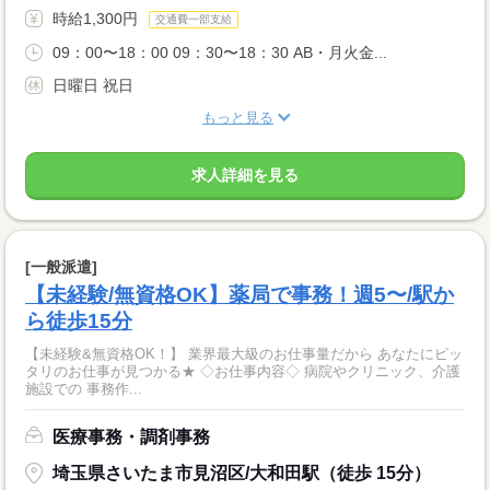
時給1,300円
交通費一部支給
09：00〜18：00 09：30〜18：30 AB・月火金...
日曜日 祝日
もっと見る
求人詳細を見る
[一般派遣]
【未経験/無資格OK】薬局で事務！週5〜/駅か
ら徒歩15分
【未経験&無資格OK！】 業界最大級のお仕事量だから あなたにピッ
タリのお仕事が見つかる★ ◇お仕事内容◇ 病院やクリニック、介護
施設での 事務作...
医療事務・調剤事務
埼玉県さいたま市見沼区/大和田駅（徒歩 15分）