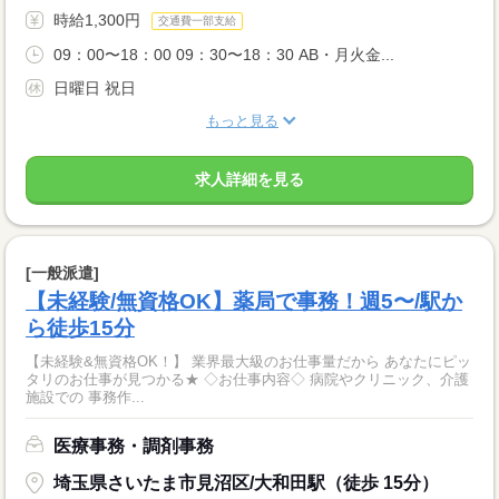
時給1,300円
交通費一部支給
09：00〜18：00 09：30〜18：30 AB・月火金...
日曜日 祝日
もっと見る
求人詳細を見る
[一般派遣]
【未経験/無資格OK】薬局で事務！週5〜/駅か
ら徒歩15分
【未経験&無資格OK！】 業界最大級のお仕事量だから あなたにピッ
タリのお仕事が見つかる★ ◇お仕事内容◇ 病院やクリニック、介護
施設での 事務作...
医療事務・調剤事務
埼玉県さいたま市見沼区/大和田駅（徒歩 15分）