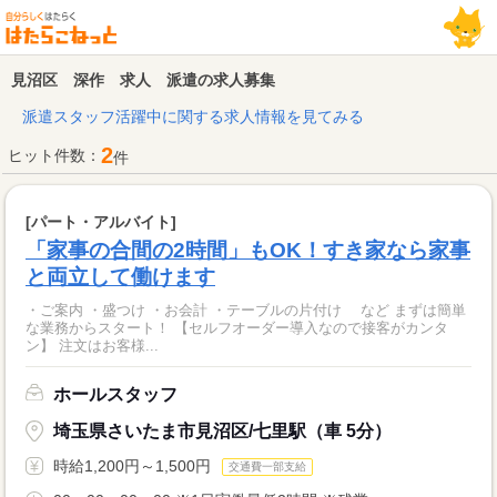
見沼区 深作 求人 派遣の求人募集
派遣スタッフ活躍中に関する求人情報を見てみる
2
ヒット件数：
件
[パート・アルバイト]
「家事の合間の2時間」もOK！すき家なら家事
と両立して働けます
・ご案内 ・盛つけ ・お会計 ・テーブルの片付け など まずは簡単
な業務からスタート！ 【セルフオーダー導入なので接客がカンタ
ン】 注文はお客様...
ホールスタッフ
埼玉県さいたま市見沼区/七里駅（車 5分）
時給1,200円～1,500円
交通費一部支給