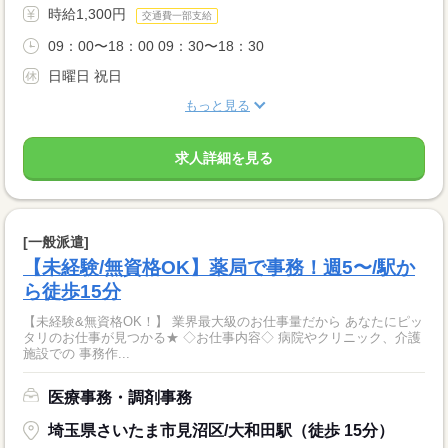
時給1,300円
交通費一部支給
09：00〜18：00 09：30〜18：30
日曜日 祝日
もっと見る
求人詳細を見る
[一般派遣]
【未経験/無資格OK】薬局で事務！週5〜/駅か
ら徒歩15分
【未経験&無資格OK！】 業界最大級のお仕事量だから あなたにピッ
タリのお仕事が見つかる★ ◇お仕事内容◇ 病院やクリニック、介護
施設での 事務作...
医療事務・調剤事務
埼玉県さいたま市見沼区/大和田駅（徒歩 15分）