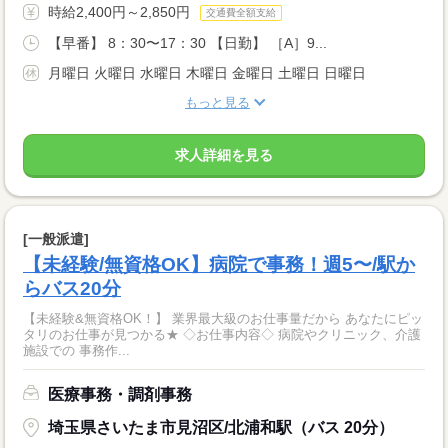
時給2,400円～2,850円
交通費全額支給
【早番】 8：30〜17：30 【日勤】 ［A］9...
月曜日 火曜日 水曜日 木曜日 金曜日 土曜日 日曜日
もっと見る
求人詳細を見る
[一般派遣]
【未経験/無資格OK】病院で事務！週5〜/駅か
らバス20分
【未経験&無資格OK！】 業界最大級のお仕事量だから あなたにピッ
タリのお仕事が見つかる★ ◇お仕事内容◇ 病院やクリニック、介護
施設での 事務作...
医療事務・調剤事務
埼玉県さいたま市見沼区/北浦和駅（バス 20分）