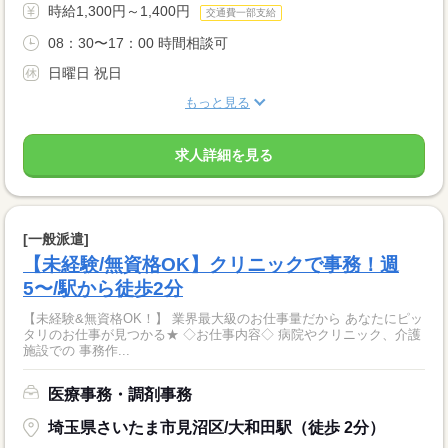
時給1,300円～1,400円
交通費一部支給
08：30〜17：00 時間相談可
日曜日 祝日
もっと見る
求人詳細を見る
[一般派遣]
【未経験/無資格OK】クリニックで事務！週
5〜/駅から徒歩2分
【未経験&無資格OK！】 業界最大級のお仕事量だから あなたにピッ
タリのお仕事が見つかる★ ◇お仕事内容◇ 病院やクリニック、介護
施設での 事務作...
医療事務・調剤事務
埼玉県さいたま市見沼区/大和田駅（徒歩 2分）