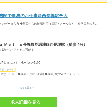
融機関で事務のお仕事＠西長堀駅チカ
のデータ入力 ◆顧客からの確認対応（電話・メールなど） ※同業務の方...
ａ Ｍｅｔｒｏ長堀鶴見緑地線西長堀駅（徒歩 4分）
波座」駅からもアクセス可能！
しました！ kkw_bcov2106
即日スタート
、休憩1：00） ◆残業：月0〜9時間 ◆残業少なめ♪プライベート...
もっと見る
求人詳細を見る