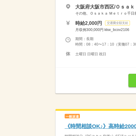
大阪府大阪市西区/Ｏｓａｋ
その他、Ｏｓａｋａ Ｍｅｔｒｏ千日
時給2,000円
交通費全額支給
月収例300,000円 kkw_bcov2106
期間：長期
時間：08：40〜17：10（実働07
土曜日 日曜日 祝日
一般派遣
《時間相談OK♪》高時給20