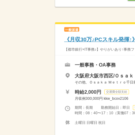
一般派遣
《月収30万♪PCスキル発揮
【都市銀行×IT事務♪】やりがいあり↑事務フ
一般事務・OA事務
大阪府大阪市西区/Ｏｓａｋ
その他、Ｏｓａｋａ Ｍｅｔｒｏ千日
時給2,000円
交通費全額支給
月収例300,000円 kkw_bcov2106
期間：長期 勤務開始日：即日
時間：08：40〜17：10（実働07
土曜日 日曜日 祝日