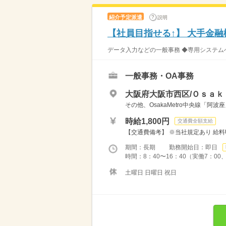
紹介予定派遣
説明
【社員目指せる↑】 大手金
データ入力などの一般事務 ◆専用システムへ
一般事務・OA事務
大阪府大阪市西区/Ｏｓａｋ
その他、OsakaMetro中央線「阿
時給1,800円
交通費全額支給
【交通費備考】 ※当社規定あり 給料UP
期間：長期 勤務開始日：即日
時間：8：40〜16：40（実働7：00
土曜日 日曜日 祝日