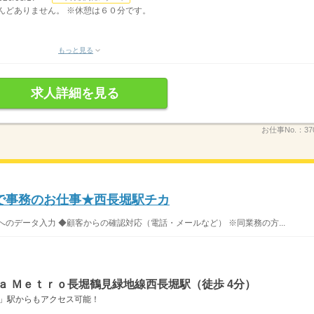
ほとんどありません。 ※休憩は６０分です。
もっと見る
求人詳細を見る
お仕事No.：
37
で事務のお仕事★西長堀駅チカ
のデータ入力 ◆顧客からの確認対応（電話・メールなど） ※同業務の方...
ａ Ｍｅｔｒｏ長堀鶴見緑地線西長堀駅（徒歩 4分）
波座」駅からもアクセス可能！