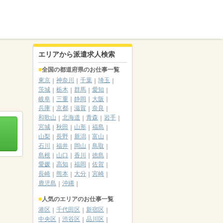
エリアから派遣求人検索
全国の都道府県のお仕事一覧
東京
神奈川
千葉
埼玉
茨城
栃木
群馬
愛知
岐阜
三重
静岡
大阪
兵庫
京都
滋賀
奈良
和歌山
北海道
青森
岩手
宮城
秋田
山形
福島
山梨
長野
新潟
富山
石川
福井
岡山
鳥取
島根
山口
香川
徳島
愛媛
高知
福岡
佐賀
長崎
熊本
大分
宮崎
鹿児島
沖縄
人気のエリアのお仕事一覧
港区
千代田区
新宿区
中央区
渋谷区
品川区