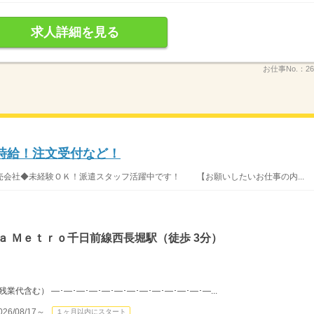
求人詳細を見る
お仕事No.：
26
高時給！注文受付など！
会社◆未経験ＯＫ！派遣スタッフ活躍中です！ 【お願いしたいお仕事の内...
ａ Ｍｅｔｒｏ千日前線西長堀駅（徒歩 3分）
（残業代含む） ―･―･―･―･―･―･―･―･―･―･―･―･―...
/08/17～
１ヶ月以内にスタート