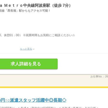
ａ Ｍｅｔｒｏ中央線阿波座駅（徒歩 7分）
前線「西長堀」駅からもアクセス可能！
：30、休憩01：00） ※就業時間もお気軽にご相談ください☆
もっと見る
求人詳細を見る
お仕事No.：
26
00円↑○派遣スタッフ活躍中◎長期◇