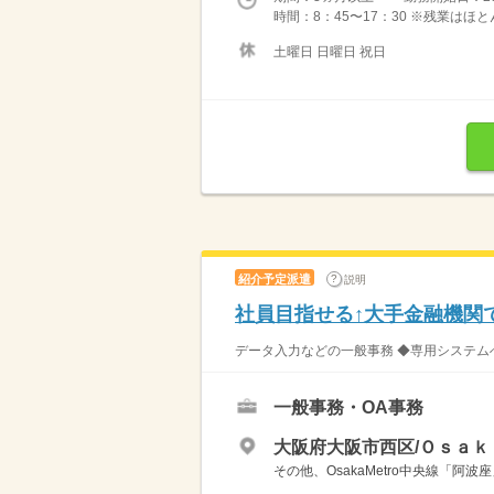
時間：8：45〜17：30 ※残業は
土曜日 日曜日 祝日
紹介予定派遣
説明
社員目指せる↑大手金融機関
データ入力などの一般事務 ◆専用システムへ
一般事務・OA事務
大阪府大阪市西区/Ｏｓａｋ
その他、OsakaMetro中央線「阿