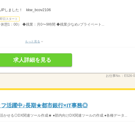
しました！ kkw_bcov2106
即日スタート
、休憩1：00） ◆残業：月0〜9時間 ◆残業少なめ♪プライベート...
もっと見る
求人詳細を見る
お仕事No.：
ES26-0
ッフ活躍中♪長期★都市銀行×IT事務◎
E活かせる◎DX関連ツール作成★ ●部内向けDX関連ツールの作成 ●各種データ...