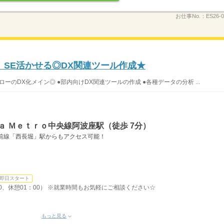
お仕事No.：
ES26-0
↑》SE活かせる◎DX関連ツール作成★
ローのDX化メイン◎ ●部内向けDX関連ツールの作成 ●各種データの分析 ...
ａ Ｍｅｔｒｏ中央線阿波座駅（徒歩 7分）
前線「西長堀」駅からもアクセス可能！
即日スタート
：30、休憩01：00） ※就業時間もお気軽にご相談ください☆
もっと見る