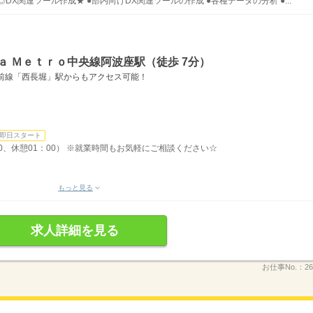
DX関連ツール作成★ ●部内向けDX関連ツールの作成 ●各種データの分析 ●...
ａ Ｍｅｔｒｏ中央線阿波座駅（徒歩 7分）
前線「西長堀」駅からもアクセス可能！
即日スタート
：30、休憩01：00） ※就業時間もお気軽にご相談ください☆
もっと見る
求人詳細を見る
お仕事No.：
26