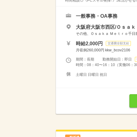
時間相談◎《PCスキル発揮↑》SE活かせる◎
一般事務・OA事務
大阪府大阪市西区/Ｏｓａｋ
その他、Ｏｓａｋａ Ｍｅｔｒｏ千日
時給2,000円
交通費全額支給
月収例260,000円 kkw_bcov2106
期間：長期 勤務開始日：即日
時間：08：40〜16：10（実働06
土曜日 日曜日 祝日