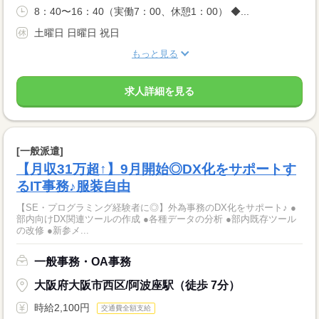
8：40〜16：40（実働7：00、休憩1：00） ◆...
土曜日 日曜日 祝日
もっと見る
求人詳細を見る
[一般派遣]
【月収31万超↑】9月開始◎DX化をサポートす
るIT事務♪服装自由
【SE・プログラミング経験者に◎】外為事務のDX化をサポート♪ ●
部内向けDX関連ツールの作成 ●各種データの分析 ●部内既存ツール
の改修 ●新参メ...
一般事務・OA事務
大阪府大阪市西区/阿波座駅（徒歩 7分）
時給2,100円
交通費全額支給