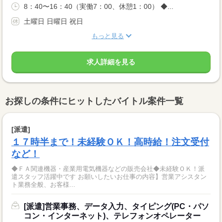
8：40〜16：40（実働7：00、休憩1：00） ◆...
土曜日 日曜日 祝日
もっと見る
求人詳細を見る
お探しの条件にヒットしたバイトル案件一覧
[派遣]
１７時半まで！未経験ＯＫ！高時給！注文受付
など！
◆ＦＡ関連機器・産業用電気機器などの販売会社◆未経験ＯＫ！派
遣スタッフ活躍中です お願いしたいお仕事の内容】営業アシスタン
ト業務全般、お客様...
[派遣]営業事務、データ入力、タイピング(PC・パソ
コン・インターネット)、テレフォンオペレーター