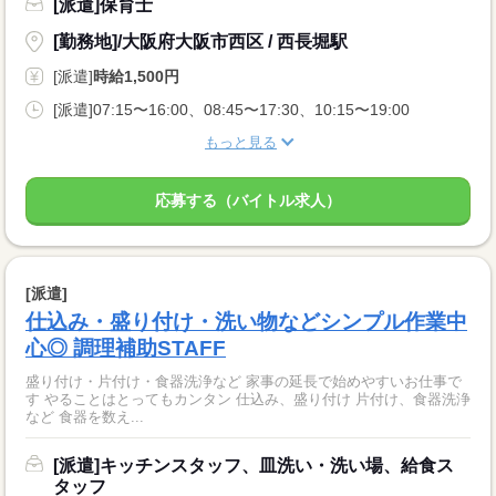
[派遣]保育士
[勤務地]/大阪府大阪市西区 / 西長堀駅
[派遣]
時給1,500円
[派遣]07:15〜16:00、08:45〜17:30、10:15〜19:00
もっと見る
応募する（バイトル求人）
[派遣]
仕込み・盛り付け・洗い物などシンプル作業中
心◎ 調理補助STAFF
盛り付け・片付け・食器洗浄など 家事の延長で始めやすいお仕事で
す やることはとってもカンタン 仕込み、盛り付け 片付け、食器洗浄
など 食器を数え...
[派遣]キッチンスタッフ、皿洗い・洗い場、給食ス
タッフ