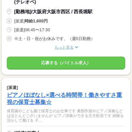
(テレオペ)
[勤務地]/大阪府大阪市西区 / 西長堀駅
[派遣]
時給1,600円
[派遣]08:45〜17:30
※土・日・祝がお休みです。（週5日勤務）
もっと見る
応募する（バイトル求人）
[派遣]
ピアノほぼなし×選べる時間帯！働きやすさ重
視の保育士募集☆
保育園やこども園で保育士のお仕事です 書類作成やピアノ演奏など
はほとんどございませんが ピアノ演奏ができる方大歓迎です 経験を
活かして働ける 子...