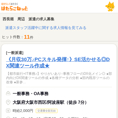
西長堀 周辺 派遣の求人募集
派遣スタッフ活躍中に関する求人情報を見てみる
11
ヒット件数：
件
[一般派遣]
《月収30万♪PCスキル発揮↑》SE活かせる◎D
X関連ツール作成★
【都市銀行×IT事務♪】やりがいあり↑事務フローのDX化メイン◎ ●部
内向けDX関連ツールの作成 ●各種データの分析 ●部内既存ツールの
改修 ●新参...
一般事務・OA事務
大阪府大阪市西区/阿波座駅（徒歩 7分）
時給2,000円
交通費全額支給