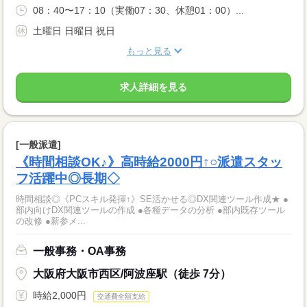
08：40〜17：10（実働07：30、休憩01：00）...
土曜日 日曜日 祝日
もっと見る
求人詳細を見る
[一般派遣]
《時間相談OK♪》高時給2000円↑○派遣スタッ
フ活躍中◎長期◇
時間相談◎《PCスキル発揮↑》SE活かせる◎DX関連ツール作成★ ●
部内向けDX関連ツールの作成 ●各種データの分析 ●部内既存ツール
の改修 ●新参メ...
一般事務・OA事務
大阪府大阪市西区/阿波座駅（徒歩 7分）
時給2,000円
交通費全額支給