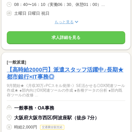
08：40〜16：10（実働06：30、休憩01：00）...
土曜日 日曜日 祝日
もっと見る
求人詳細を見る
[一般派遣]
【高時給2000円】派遣スタッフ活躍中♪長期★
都市銀行×IT事務◎
9月開始★《月収30万♪PCスキル発揮↑》SE活かせる◎DX関連ツール
作成★ ●部内向けDX関連ツールの作成 ●各種データの分析 ●部内既
存ツールの改修 ...
一般事務・OA事務
大阪府大阪市西区/阿波座駅（徒歩 7分）
時給2,000円
交通費全額支給