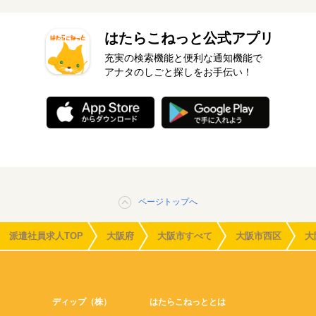
はたらこねっと公式アプリ
充実の検索機能と便利な通知機能で
アナタのしごと探しをお手伝い！
ページトップへ
派遣社員求人TOP
大阪府
大阪市すべて
大阪市西区
大
ディップ（株）
はたらこねっととは