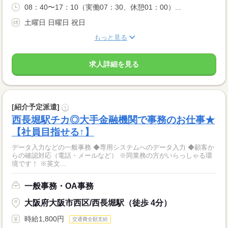
08：40〜17：10（実働07：30、休憩01：00）...
土曜日 日曜日 祝日
もっと見る
求人詳細を見る
[紹介予定派遣]
?
西長堀駅チカ◎大手金融機関で事務のお仕事★
【社員目指せる↑】
データ入力などの一般事務 ◆専用システムへのデータ入力 ◆顧客か
らの確認対応（電話・メールなど） ※同業務の方がいらっしゃる環
境です！ ※英文...
一般事務・OA事務
大阪府大阪市西区/西長堀駅（徒歩 4分）
時給1,800円
交通費全額支給