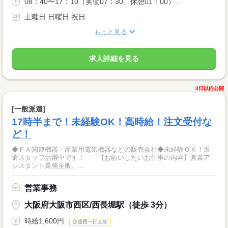
08：40〜17：10（実働07：30、休憩01：00）...
土曜日 日曜日 祝日
もっと見る
求人詳細を見る
3日以内公開
[一般派遣]
17時半まで！未経験OK！高時給！注文受付な
ど！
◆ＦＡ関連機器・産業用電気機器などの販売会社◆未経験ＯＫ！派
遣スタッフ活躍中です！ 【お願いしたいお仕事の内容】営業ア
シスタント業務全般、...
営業事務
大阪府大阪市西区/西長堀駅（徒歩 3分）
時給1,600円
交通費一部支給