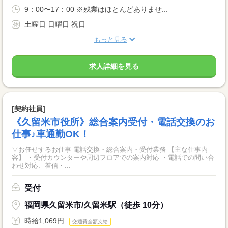
9：00〜17：00 ※残業はほとんどありませ...
土曜日 日曜日 祝日
もっと見る
求人詳細を見る
[契約社員]
《久留米市役所》総合案内受付・電話交換のお
仕事♪車通勤OK！
▽お任せするお仕事 電話交換・総合案内・受付業務 【主な仕事内
容】 ・受付カウンターや周辺フロアでの案内対応 ・電話での問い合
わせ対応、着信・...
受付
福岡県久留米市/久留米駅（徒歩 10分）
時給1,069円
交通費全額支給