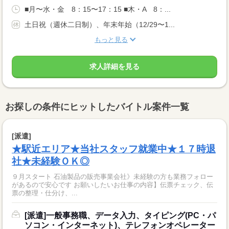
■月〜水・金 8：15〜17：15 ■木・A 8：...
土日祝（週休二日制）、年末年始（12/29〜1...
もっと見る
求人詳細を見る
お探しの条件にヒットしたバイトル案件一覧
[派遣]
★駅近エリア★当社スタッフ就業中★１７時退
社★未経験ＯＫ◎
９月スタート 石油製品の販売事業会社》未経験の方も業務フォロー
があるので安心です お願いしたいお仕事の内容】伝票チェック、伝
票の整理・仕分け、...
[派遣]一般事務職、データ入力、タイピング(PC・パ
ソコン・インターネット)、テレフォンオペレーター