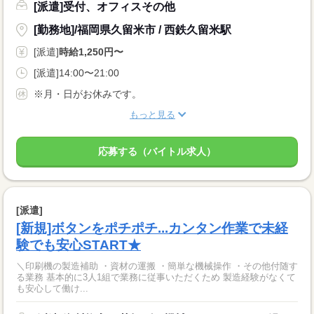
[派遣]受付、オフィスその他
[勤務地]/福岡県久留米市 / 西鉄久留米駅
[派遣]
時給1,250円〜
[派遣]14:00〜21:00
※月・日がお休みです。
もっと見る
応募する（バイトル求人）
[派遣]
[新規]ボタンをポチポチ...カンタン作業で未経
験でも安心START★
＼印刷機の製造補助 ・資材の運搬 ・簡単な機械操作 ・その他付随す
る業務 基本的に3人1組で業務に従事いただくため 製造経験がなくて
も安心して働け...