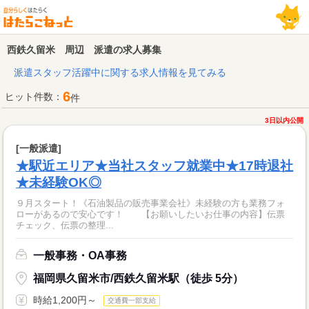
西鉄久留米 周辺 派遣の求人募集
派遣スタッフ活躍中に関する求人情報を見てみる
6
ヒット件数：
件
3日以内公開
[一般派遣]
★駅近エリア★当社スタッフ就業中★17時退社
★未経験OK◎
９月スタート！《石油製品の販売事業会社》未経験の方も業務フォ
ローがあるので安心です！ 【お願いしたいお仕事の内容】伝票
チェック、伝票の整理...
一般事務・OA事務
福岡県久留米市/西鉄久留米駅（徒歩 5分）
時給1,200円～
交通費一部支給