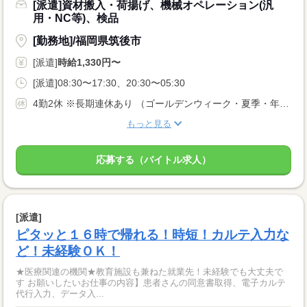
[派遣]資材搬入・荷揚げ、機械オペレーション(汎
用・NC等)、検品
[勤務地]/福岡県筑後市
[派遣]
時給1,330円〜
[派遣]08:30〜17:30、20:30〜05:30
4勤2休 ※長期連休あり （ゴールデンウィーク・夏季・年末年始休暇） ※会社カレンダーによる
もっと見る
応募する（バイトル求人）
[派遣]
ピタッと１６時で帰れる！時短！カルテ入力な
ど！未経験ＯＫ！
★医療関連の機関★教育施設も兼ねた就業先！未経験でも大丈夫で
す お願いしたいお仕事の内容】患者さんの同意書取得、電子カルテ
代行入力、データ入...