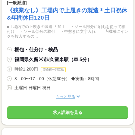
[一般派遣]
《残業なし》工場内で上履きの製造＊土日祝休
&年間休日120日
■工場内での上履きの製造 ＊加工 ・ソール部分に刷毛を使って糊
付け ・ソール部分の取付 ・中敷きに文字入れ ┗機械にイン
クを投入するの...
梱包・仕分け・検品
福岡県久留米市/久留米駅（車 5分）
時給1,200円
交通費一部支給
8：00〜17：00（休憩60分） ◆実働：8時間...
土曜日 日曜日 祝日
もっと見る
求人詳細を見る