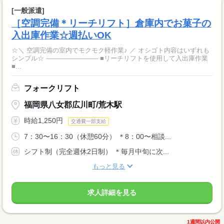
[一般派遣]
［空調完備＊リーチリフト］倉庫内でお菓子の
入出庫作業☆週払いOK
☆＼ 空調完備の室内でモクモク軽作業♪ ／ オシゴト内容はいずれも
シンプル☆ -------------------------- ■リーチリフトを使用して入出庫作業
■...
フォークリフト
福岡県八女郡広川町/荒木駅
時給1,250円
交通費一部支給
7：30〜16：30（休憩60分） ＊8：00〜相談...
シフト制（完全週休2日制） ＊毎月中旬に次...
もっと見る
求人詳細を見る
1週間以内公開