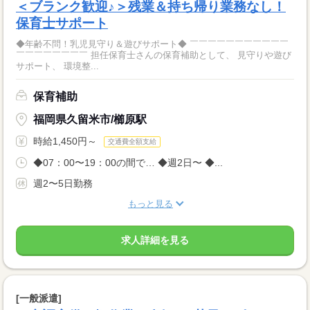
＜ブランク歓迎♪＞残業＆持ち帰り業務なし！
保育士サポート
◆年齢不問！乳児見守り＆遊びサポート◆ ￣￣￣￣￣￣￣￣￣￣￣
￣￣￣￣￣￣￣￣ 担任保育士さんの保育補助として、 見守りや遊び
サポート、 環境整...
保育補助
福岡県久留米市/櫛原駅
時給1,450円～
交通費全額支給
◆07：00〜19：00の間で… ◆週2日〜 ◆...
週2〜5日勤務
もっと見る
求人詳細を見る
[一般派遣]