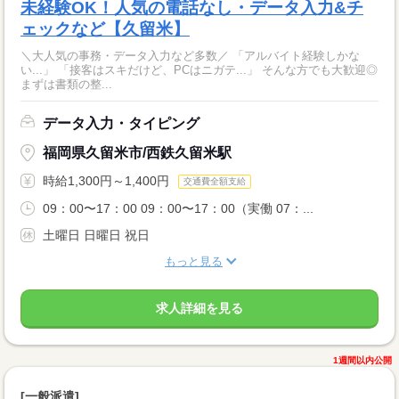
未経験OK！人気の電話なし・データ入力&チ
ェックなど【久留米】
＼大人気の事務・データ入力など多数／ 「アルバイト経験しかな
い...」 「接客はスキだけど、PCはニガテ...」 そんな方でも大歓迎◎
まずは書類の整...
データ入力・タイピング
福岡県久留米市/西鉄久留米駅
時給1,300円～1,400円
交通費全額支給
09：00〜17：00 09：00〜17：00（実働 07：...
土曜日 日曜日 祝日
もっと見る
求人詳細を見る
1週間以内公開
[一般派遣]