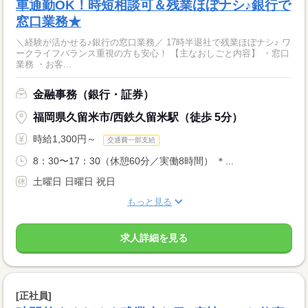
車通勤OK！時短相談可＆残業ほぼナシ♪銀行で
窓口業務★
＼経験が活かせる♪銀行の窓口業務／ 17時半退社で残業ほぼナシ♪ ワ
ークライフバランス重視の方も安心！ 【主なおしごと内容】 ・窓口
業務 ・お客...
金融事務（銀行・証券）
福岡県久留米市/西鉄久留米駅（徒歩 5分）
時給1,300円～
交通費一部支給
8：30〜17：30（休憩60分／実働8時間） ＊...
土曜日 日曜日 祝日
もっと見る
求人詳細を見る
[正社員]