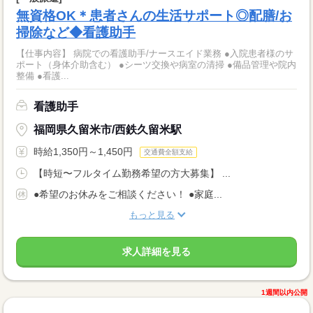
無資格OK＊患者さんの生活サポート◎配膳/お
掃除など◆看護助手
【仕事内容】 病院での看護助手/ナースエイド業務 ●入院患者様のサ
ポート（身体介助含む） ●シーツ交換や病室の清掃 ●備品管理や院内
整備 ●看護...
看護助手
福岡県久留米市/西鉄久留米駅
時給1,350円～1,450円
交通費全額支給
【時短〜フルタイム勤務希望の方大募集】 ...
●希望のお休みをご相談ください！ ●家庭...
もっと見る
求人詳細を見る
1週間以内公開