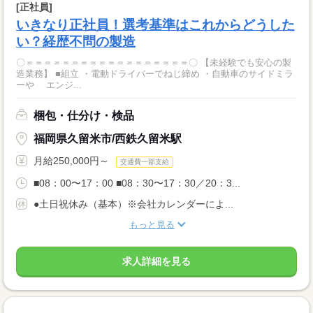
[正社員]
いきなり正社員！選考基準はこれからどうした
い？経歴不問の製造
〇＝＝＝＝＝＝＝＝＝＝＝＝＝＝＝＝＝＝〇 【未経験でも安心の製
造業務】 ■組立 ・電動ドライバーでねじ締め ・自動車のサイドミラ
ーや エンジ...
梱包・仕分け・検品
福岡県久留米市/西鉄久留米駅
月給250,000円～
交通費一部支給
■08：00〜17：00 ■08：30〜17：30／20：3...
●土日祝休み（基本）※会社カレンダーによ...
もっと見る
求人詳細を見る