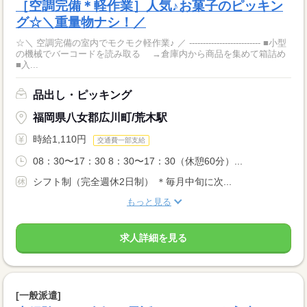
［空調完備＊軽作業］人気♪お菓子のピッキン
グ☆＼重量物ナシ！／
☆＼ 空調完備の室内でモクモク軽作業♪ ／ -------------------------- ■小型
の機械でバーコードを読み取る →倉庫内から商品を集めて箱詰め
■入...
品出し・ピッキング
福岡県八女郡広川町/荒木駅
時給1,110円
交通費一部支給
08：30〜17：30 8：30〜17：30（休憩60分）...
シフト制（完全週休2日制） ＊毎月中旬に次...
もっと見る
求人詳細を見る
[一般派遣]