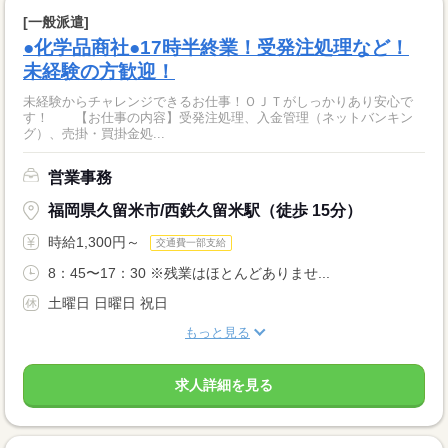
[一般派遣]
●化学品商社●17時半終業！受発注処理など！
未経験の方歓迎！
未経験からチャレンジできるお仕事！ＯＪＴがしっかりあり安心で
す！ 【お仕事の内容】受発注処理、入金管理（ネットバンキン
グ）、売掛・買掛金処...
営業事務
福岡県久留米市/西鉄久留米駅（徒歩 15分）
時給1,300円～
交通費一部支給
8：45〜17：30 ※残業はほとんどありませ...
土曜日 日曜日 祝日
もっと見る
求人詳細を見る