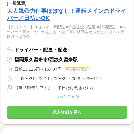
[一般派遣]
大人気◎力仕事ほぼなし！運転メインのドライ
バー／日払いOK
【たとえば…】 ■センター間配送 ■介護施設の送迎 ■郵便配送 ■ス
ーパーの配送（かご車をおして定位置に移動させるだけ） すべて運
転以外は最低...
ドライバー・配達・配送
福岡県久留米市/西鉄久留米駅
日給13,125円～16,407円
交通費一部支給
9：00〜21：00 11：00〜22：00 6：00〜17：...
【自己申告シフト】 「平日だけ働きたい」 ...
もっと見る
求人詳細を見る