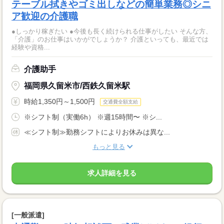
テーブル拭きやゴミ出しなどの簡単業務◎シニ
ア歓迎の介護職
●しっかり稼ぎたい ●今後も長く続けられる仕事がしたい そんな方、
「介護」のお仕事はいかがでしょうか？ 介護といっても、最近では
経験や資格...
介護助手
福岡県久留米市/西鉄久留米駅
時給1,350円～1,500円
交通費全額支給
※シフト制（実働6h） ※週15時間〜 ※シ...
≪シフト制≫勤務シフトによりお休みは異な...
もっと見る
求人詳細を見る
[一般派遣]