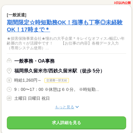
3日以内公開
[一般派遣]
期間限定☆時短勤務OK！指導も丁寧◎未経験
OK！17時まで＊
★損害保険事業会社★憧れの大手企業＊キレイなオフィス♪幅広い年
齢層の方々が活躍中です！ 【お仕事の内容】各種データ入力
（専用システム使用）...
一般事務・OA事務
福岡県久留米市/西鉄久留米駅（徒歩 5分）
時給1,260円～
交通費一部支給
9：00〜17：00 ※休憩は６０分。 ※時短勤...
土曜日 日曜日 祝日
もっと見る
求人詳細を見る