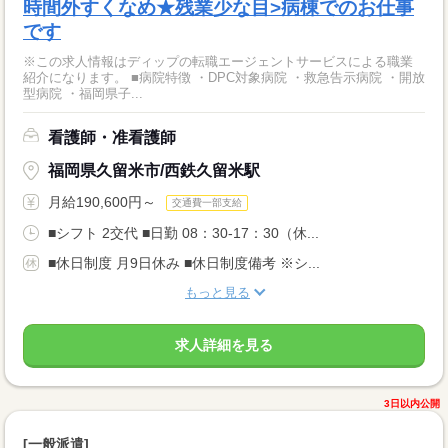
時間外すくなめ★残業少な目>病棟でのお仕事
です
※この求人情報はディップの転職エージェントサービスによる職業
紹介になります。 ■病院特徴 ・DPC対象病院 ・救急告示病院 ・開放
型病院 ・福岡県子...
看護師・准看護師
福岡県久留米市/西鉄久留米駅
月給190,600円～
交通費一部支給
■シフト 2交代 ■日勤 08：30-17：30（休...
■休日制度 月9日休み ■休日制度備考 ※シ...
もっと見る
求人詳細を見る
3日以内公開
[一般派遣]