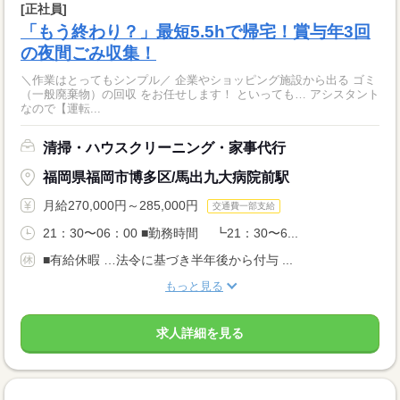
[正社員]
「もう終わり？」最短5.5hで帰宅！賞与年3回
の夜間ごみ収集！
＼作業はとってもシンプル／ 企業やショッピング施設から出る ゴミ
（一般廃棄物）の回収 をお任せします！ といっても… アシスタント
なので【運転...
清掃・ハウスクリーニング・家事代行
福岡県福岡市博多区/馬出九大病院前駅
月給270,000円～285,000円
交通費一部支給
21：30〜06：00 ■勤務時間 ┗21：30〜6...
■有給休暇 …法令に基づき半年後から付与 ...
もっと見る
求人詳細を見る