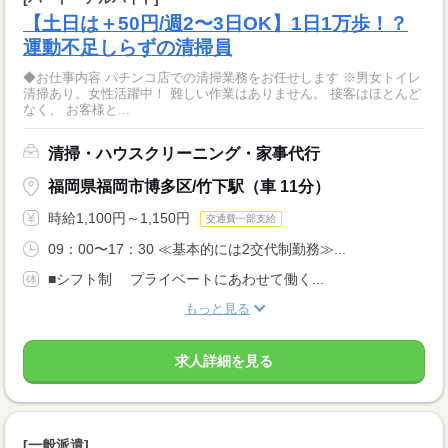
【土日は＋50円/週2〜3日OK】1日1万歩！？
運動不足しらずの清掃員
◆お仕事内容 パチンコ店での清掃業務をお任せします ※男女トイレ
清掃あり。女性活躍中！ 難しい作業はありません。 接客はほとんど
なく、 お客様と...
清掃・ハウスクリーニング・家事代行
福岡県福岡市博多区/竹下駅（車 11分）
時給1,100円～1,150円
交通費一部支給
09：00〜17：30 ≪基本的には2交代制勤務≫...
■シフト制 プライベートにあわせて働く...
もっと見る
求人詳細を見る
[一般派遣]