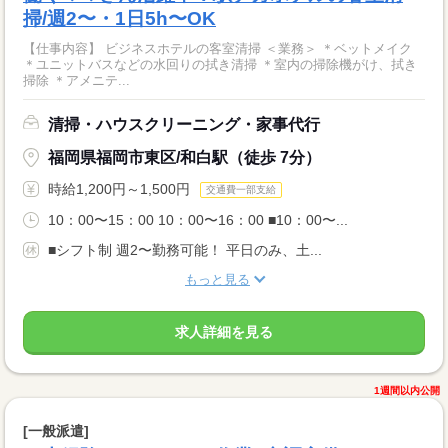
掃/週2〜・1日5h〜OK
【仕事内容】 ビジネスホテルの客室清掃 ＜業務＞ ＊ベットメイク
＊ユニットバスなどの水回りの拭き清掃 ＊室内の掃除機がけ、拭き
掃除 ＊アメニテ...
清掃・ハウスクリーニング・家事代行
福岡県福岡市東区/和白駅（徒歩 7分）
時給1,200円～1,500円
交通費一部支給
10：00〜15：00 10：00〜16：00 ■10：00〜...
■シフト制 週2〜勤務可能！ 平日のみ、土...
もっと見る
求人詳細を見る
1週間以内公開
[一般派遣]