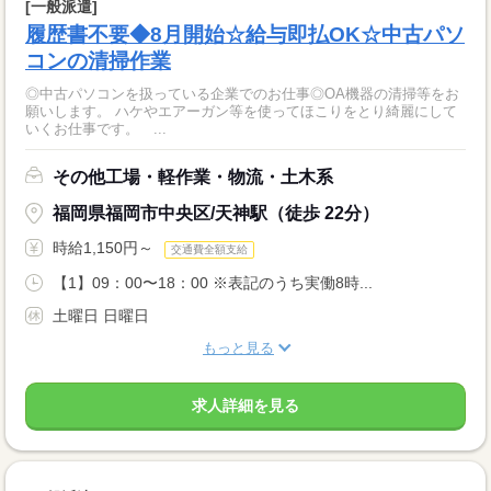
[一般派遣]
履歴書不要◆8月開始☆給与即払OK☆中古パソ
コンの清掃作業
◎中古パソコンを扱っている企業でのお仕事◎OA機器の清掃等をお
願いします。 ハケやエアーガン等を使ってほこりをとり綺麗にして
いくお仕事です。 ...
その他工場・軽作業・物流・土木系
福岡県福岡市中央区/天神駅（徒歩 22分）
時給1,150円～
交通費全額支給
【1】09：00〜18：00 ※表記のうち実働8時...
土曜日 日曜日
もっと見る
求人詳細を見る