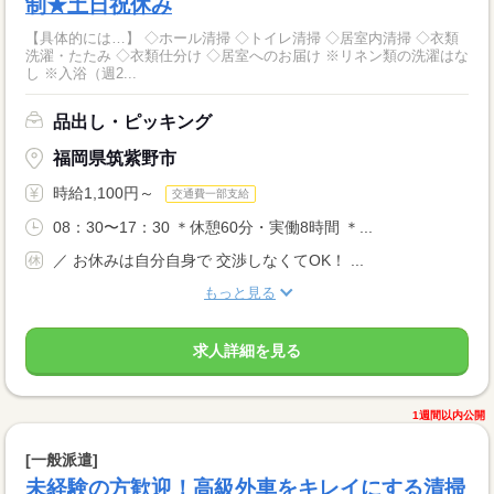
制★土日祝休み
【具体的には…】 ◇ホール清掃 ◇トイレ清掃 ◇居室内清掃 ◇衣類
洗濯・たたみ ◇衣類仕分け ◇居室へのお届け ※リネン類の洗濯はな
し ※入浴（週2...
品出し・ピッキング
福岡県筑紫野市
時給1,100円～
交通費一部支給
08：30〜17：30 ＊休憩60分・実働8時間 ＊...
／ お休みは自分自身で 交渉しなくてOK！ ...
もっと見る
求人詳細を見る
1週間以内公開
[一般派遣]
未経験の方歓迎！高級外車をキレイにする清掃