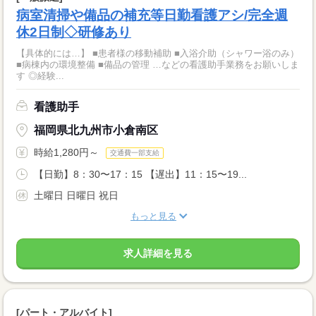
病室清掃や備品の補充等日勤看護アシ/完全週
休2日制◇研修あり
【具体的には…】 ■患者様の移動補助 ■入浴介助（シャワー浴のみ）
■病棟内の環境整備 ■備品の管理 …などの看護助手業務をお願いしま
す ◎経験...
看護助手
福岡県北九州市小倉南区
時給1,280円～
交通費一部支給
【日勤】8：30〜17：15 【遅出】11：15〜19...
土曜日 日曜日 祝日
もっと見る
求人詳細を見る
[パート・アルバイト]