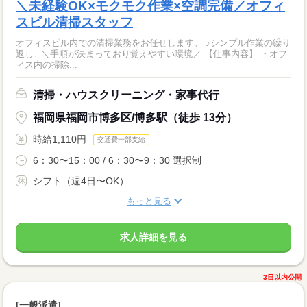
＼未経験OK×モクモク作業×空調完備／オフィ
スビル清掃スタッフ
オフィスビル内での清掃業務をお任せします。 ♪シンプル作業の繰り
返し↓ ＼手順が決まっており覚えやすい環境／ 【仕事内容】 ・オフ
ィス内の掃除...
清掃・ハウスクリーニング・家事代行
福岡県福岡市博多区/博多駅（徒歩 13分）
時給1,110円
交通費一部支給
6：30〜15：00 / 6：30〜9：30 選択制
シフト（週4日〜OK）
もっと見る
求人詳細を見る
3日以内公開
[一般派遣]