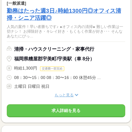
[一般派遣]
勤務はたった週3日♪時給1300円◎オフィス清
掃・シニア活躍◎
人気の案件！早い者勝ちです♪ ●オフィス内の清掃● 難しい作業は一
切ナシ！ お掃除好き・キレイ好き・もくもく作業が好き･･･ そんな
あなたにぴっ...
清掃・ハウスクリーニング・家事代行
福岡県糟屋郡宇美町/宇美駅（車 8分）
時給1,300円
交通費一部支給
08：30〜15：00 08：30〜16：00 休憩45分 ...
土曜日 日曜日 祝日
もっと見る
求人詳細を見る