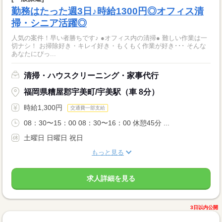
勤務はたった週3日♪時給1300円◎オフィス清
掃・シニア活躍◎
人気の案件！早い者勝ちです♪ ●オフィス内の清掃● 難しい作業は一
切ナシ！ お掃除好き・キレイ好き・もくもく作業が好き･･･ そんな
あなたにぴっ...
清掃・ハウスクリーニング・家事代行
福岡県糟屋郡宇美町/宇美駅（車 8分）
時給1,300円
交通費一部支給
08：30〜15：00 08：30〜16：00 休憩45分 ...
土曜日 日曜日 祝日
もっと見る
求人詳細を見る
3日以内公開