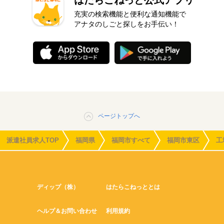
はたらこねっと公式アプリ
充実の検索機能と便利な通知機能で
アナタのしごと探しをお手伝い！
ページトップへ
派遣社員求人TOP
福岡県
福岡市すべて
福岡市東区
工
ディップ（株）
はたらこねっととは
ヘルプ＆お問い合わせ
利用規約