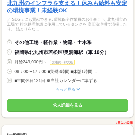
北九州のインフラを支える！休みも給料も安定
の環境事業！未経験OK
／ SDGｓにも貢献できる､環境保全作業員のお仕事！ ＼ 北九州市の
工場で 排水処理施設に使用しているタンクを 高圧洗浄機で清掃した
り、 詰まりをな...
その他工場・軽作業・物流・土木系
福岡県北九州市若松区/奥洞海駅（車 10分）
月給243,000円～
交通費一部支給
08：00〜17：00 ■実働8時間 ■休憩1時間 ...
■年間休日121日 ※当社カレンダーに準ずる...
もっと見る
求人詳細を見る
3日以内公開
[一般派遣]