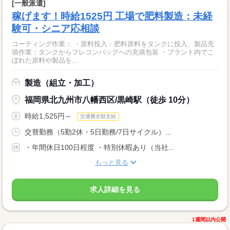
[一般派遣]
稼げます！時給1525円 工場で肥料製造：未経
験可・シニア応相談
コーティング作業： ・原料投入：肥料原料をタンクに投入、製品充
填作業：タンクからフレコンバッグへの充填包装 ・プラント内でこ
ぼれた原料や製品を...
製造（組立・加工）
福岡県北九州市八幡西区/黒崎駅（徒歩 10分）
時給1,525円～
交通費全額支給
交替勤務（5勤2休・5日勤務/7日サイクル）...
・年間休日100日程度 ・特別休暇あり（当社...
もっと見る
求人詳細を見る
1週間以内公開