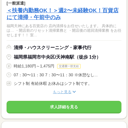
[一般派遣]
＜扶養内勤務OK！＞週2〜未経験OK！百貨店
にて清掃・午前中のみ
福岡天神にある百貨店の 店内清掃をお任せいたします。 具体的に
は… ・開店前のリセット清掃業務と ・開店後の巡回清掃業務 をお任
せします！！ 室...
清掃・ハウスクリーニング・家事代行
福岡県福岡市中央区/天神南駅（徒歩 1分）
時給1,180円～1,475円
交通費一部支給
07：30〜11：30 7：30〜11：30 ※休憩なし...
シフト制 有給休暇 お休みはシフト制です。
もっと見る
求人詳細を見る