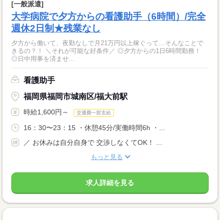
[一般派遣]
大学病院で夕方からの看護助手（6時間）/完全
週休2日制★残業なし
夕方から働いて、夜勤なしで月21万円以上稼ぐって…そんなことで
きるの？！ ＼それが可能な好条件／ ◎夕方からの1日6時間勤務！
◎日中用事を済ませ...
看護助手
福岡県福岡市城南区/福大前駅
時給1,600円～
交通費一部支給
16：30〜23：15 ・休憩45分/実働時間6h ・...
／ お休みは自分自身で 交渉しなくてOK！ ...
もっと見る
求人詳細を見る