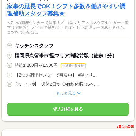
家事の延長でOK！シフト多数＆働きやすい調
理補助スタッフ募集★
＼2つの調理センターで募集！／ （聖マリアヘルスケアセンター／聖
マリア病院） どちらの勤務地も むずかしい調理は一切ありません。
コツをつかめば...
キッチンスタッフ
福岡県久留米市/聖マリア病院前駅（徒歩 1分）
時給1,200円～1,300円
交通費一部支給
【2つの調理センターで募集中】 ●聖マリ...
◇シフト制 ・週休2日制 ◇有給休暇（6ヶ...
もっと見る
求人詳細を見る
3日以内公開