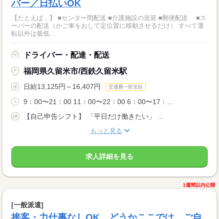
バー／日払いOK
【たとえば…】 ■センター間配送 ■介護施設の送迎 ■郵便配送 ■ス
ーパーの配送（かご車をおして定位置に移動させるだけ） すべて運
転以外は最低...
ドライバー・配達・配送
福岡県久留米市/西鉄久留米駅
日給13,125円～16,407円
交通費一部支給
9：00〜21：00 11：00〜22：00 6：00〜17：...
【自己申告シフト】 「平日だけ働きたい」 ...
もっと見る
求人詳細を見る
1週間以内公開
[一般派遣]
接客・力仕事なしOK。どうかここでは、ご自