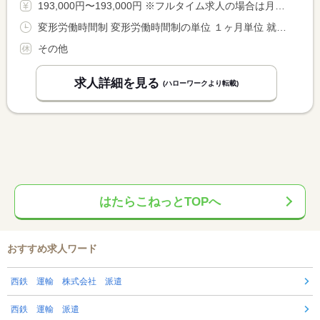
193,000円〜193,000円 ※フルタイム求人の場合は月額（換算額）、パート求人の場合は時間額を表示しています。
変形労働時間制 変形労働時間制の単位 １ヶ月単位 就業時間１ 10時00分〜9時59分 就業時間２ 10時00分〜19時00分 就業時間３ 19時00分〜10時00分 又は 7時10分〜21時30分の時間の間の8時間程度 就業時間に関する特記事項 朝１０：００〜翌朝１０：００の宿泊勤務（休憩１２０分）※月数 <BR> 回、日勤もあり（日勤の回数、勤務時間はシフトによる。）日勤の <BR> みの勤務は基本ありません。
その他
求人詳細を見る
(ハローワークより転載)
はたらこねっとTOPへ
おすすめ求人ワード
西鉄 運輸 株式会社 派遣
西鉄 運輸 派遣