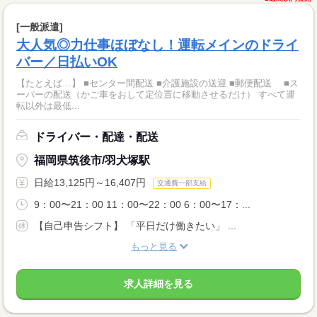
[一般派遣]
大人気◎力仕事ほぼなし！運転メインのドライ
バー／日払いOK
【たとえば…】 ■センター間配送 ■介護施設の送迎 ■郵便配送 ■ス
ーパーの配送（かご車をおして定位置に移動させるだけ） すべて運
転以外は最低...
ドライバー・配達・配送
福岡県筑後市/羽犬塚駅
日給13,125円～16,407円
交通費一部支給
9：00〜21：00 11：00〜22：00 6：00〜17：...
【自己申告シフト】 「平日だけ働きたい」 ...
もっと見る
求人詳細を見る