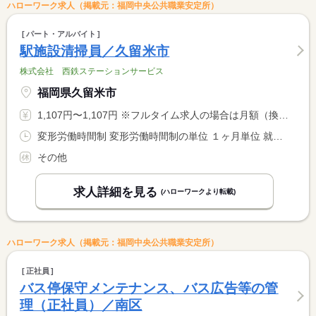
ハローワーク求人（掲載元：福岡中央公共職業安定所）
パート・アルバイト
駅施設清掃員／久留米市
株式会社 西鉄ステーションサービス
福岡県久留米市
1,107円〜1,107円 ※フルタイム求人の場合は月額（換算額）、パート求人の場合は時間額を表示しています。
変形労働時間制 変形労働時間制の単位 １ヶ月単位 就業時間１ 8時00分〜16時15分 就業時間２ 12時25分〜20時40分 又は 15時00分〜22時00分の時間の間の7時間程度 就業時間に関する特記事項 ・シフト制 <BR> ・１日の実働時間は７時間１５分
その他
求人詳細を見る
(ハローワークより転載)
ハローワーク求人（掲載元：福岡中央公共職業安定所）
正社員
バス停保守メンテナンス、バス広告等の管
理（正社員）／南区