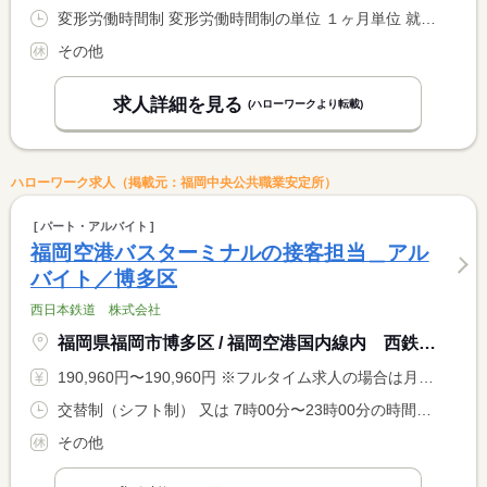
変形労働時間制 変形労働時間制の単位 １ヶ月単位 就業時間１ 8時00分〜16時00分 就業時間２ 7時00分〜15時00分 就業時間３ 6時00分〜14時00分 就業時間に関する特記事項 基本的には（１）の勤務時間となります
その他
求人詳細を見る
(ハローワークより転載)
ハローワーク求人（掲載元：福岡中央公共職業安定所）
パート・アルバイト
福岡空港バスターミナルの接客担当＿アル
バイト／博多区
西日本鉄道 株式会社
福岡県福岡市博多区 / 福岡空港国内線内 西鉄福岡空港バスターミナル
190,960円〜190,960円 ※フルタイム求人の場合は月額（換算額）、パート求人の場合は時間額を表示しています。
交替制（シフト制） 又は 7時00分〜23時00分の時間の間の8時間 就業時間に関する特記事項 シフト制（早番・中番・遅番） <BR> ※シフトは応相談 <BR> 週４０時間以内に調整し、超えた場合は時間外手当支給
その他