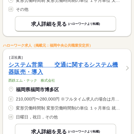
変形労働時間制 変形労働時間制の単位 １ヶ月単位 又は 5時00分〜0時00分の時間の間の8時間 就業時間に関する特記事項 ●５時００分〜０時００分内で実働８時間のシフト制 <BR> （週４０時間）※午後出勤のケース有 <BR> 一例：出退勤準備３０分、運転８時間（残業１時間含む） <BR> 休憩１時間 ※別途、待機時間あり（待機手当有）
その他
求人詳細を見る
(ハローワークより転載)
ハローワーク求人（掲載元：福岡中央公共職業安定所）
正社員
システム営業 交通に関するシステム機
器販売・導入
西鉄エム・テック 株式会社
福岡県福岡市博多区
210,000円〜280,000円 ※フルタイム求人の場合は月額（換算額）、パート求人の場合は時間額を表示しています。
変形労働時間制 変形労働時間制の単位 １ヶ月単位 就業時間１ 9時00分〜18時00分
日曜日，祝日，その他
求人詳細を見る
(ハローワークより転載)