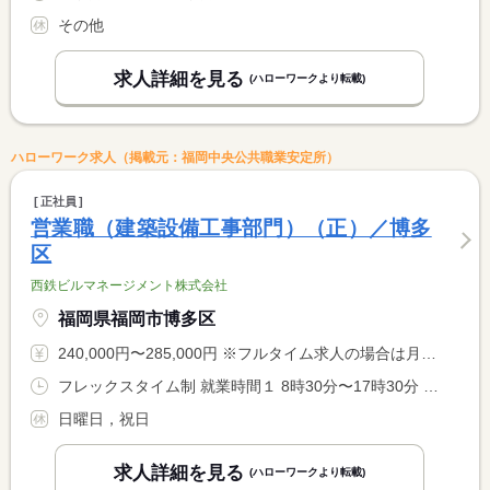
その他
求人詳細を見る
(ハローワークより転載)
ハローワーク求人（掲載元：福岡中央公共職業安定所）
正社員
営業職（建築設備工事部門）（正）／博多
区
西鉄ビルマネージメント株式会社
福岡県福岡市博多区
240,000円〜285,000円 ※フルタイム求人の場合は月額（換算額）、パート求人の場合は時間額を表示しています。
フレックスタイム制 就業時間１ 8時30分〜17時30分 又は 7時00分〜22時00分の時間の間の8時間程度 就業時間に関する特記事項 フレキシブルタイムは７時〜２２時 <BR> コアタイムは原則ありません <BR> （１）標準労働時間帯は８時３０分〜１７時３０分
日曜日，祝日
求人詳細を見る
(ハローワークより転載)