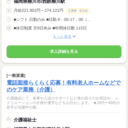
福岡県柳川市/西鉄柳川駅
月給221,802円～274,121円
交通費一部支給
■シフト 日勤のみ ■日勤 8：00-17：00（...
■休日制度 月9日休み ■年間休日数 115日
もっと見る
求人詳細を見る
[一般派遣]
電話面接らくらく応募！有料老人ホームなどで
のケア業務（介護）
介護施設にて、食事や入浴のサポートなど身の回りのお世話や、 レ
クリエーションの企画や運営などをお任せします。 ★20代〜40代の
若手が活躍中の職...
介護福祉士