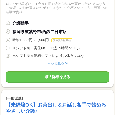
●しっかり稼ぎたい ●今後も長く続けられる仕事がしたい そんな方、
「介護」のお仕事はいかがでしょうか？ 介護といっても、最近では
経験や資格...
介護助手
福岡県筑紫野市/西鉄二日市駅
時給1,350円～1,500円
交通費全額支給
※シフト制（実働6h） ※週15時間〜 ※シ...
≪シフト制≫勤務シフトによりお休みは異な...
もっと見る
求人詳細を見る
[一般派遣]
【未経験OK】お茶出し＆お話し相手で始める
やさしい介護♪