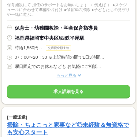
保育施設にて 担任のサポートをお願いします （ 例えば ） ●スケジ
ュールに合わせて準備や片付け ●保育室の掃除 ●子どもたちの見守り
や一緒に遊ぶ...
保育士・幼稚園教諭・学童保育指導員
福岡県福岡市中央区/西鉄平尾駅
時給1,550円～
交通費全額支給
07：00〜20：30 ※上記時間の間で1日3時間...
曜日固定でのお休みなども お気軽にご相談...
もっと見る
求人詳細を見る
[一般派遣]
掃除・ちょこっと家事など◎未経験＆無資格で
も安心スタート