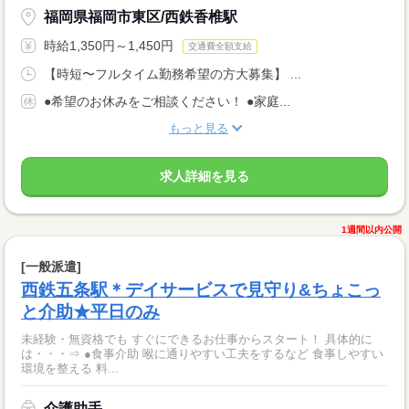
福岡県福岡市東区/西鉄香椎駅
時給1,350円～1,450円
交通費全額支給
【時短〜フルタイム勤務希望の方大募集】 ...
●希望のお休みをご相談ください！ ●家庭...
もっと見る
求人詳細を見る
1週間以内公開
[一般派遣]
西鉄五条駅＊デイサービスで見守り&ちょこっ
と介助★平日のみ
未経験・無資格でも すぐにできるお仕事からスタート！ 具体的に
は・・・⇒ ●食事介助 喉に通りやすい工夫をするなど 食事しやすい
環境を整える 料...
介護助手