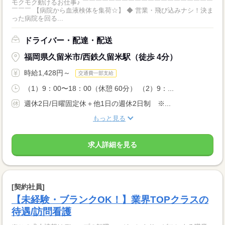
モクモク動けるお仕事♪ ￣￣￣￣￣￣￣￣￣￣￣￣￣￣￣￣￣￣￣￣
￣￣￣ 【病院から血液検体を集荷☆】 ◆ 営業・飛び込みナシ！決ま
った病院を回る...
ドライバー・配達・配送
福岡県久留米市/西鉄久留米駅（徒歩 4分）
時給1,428円～
交通費一部支給
（1）9：00〜18：00（休憩 60分） （2）9：...
週休2日/日曜固定休＋他1日の週休2日制 ※...
もっと見る
求人詳細を見る
[契約社員]
【未経験・ブランクOK！】業界TOPクラスの
待遇/訪問看護