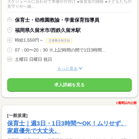
スケジュールに合わせて準備や片付け ●保育室の掃除 ●子どもたちの
見守りや一緒...
保育士・幼稚園教諭・学童保育指導員
福岡県久留米市/西鉄久留米駅
時給1,550円～
交通費全額支給
07：00〜20：30 ※上記時間の間で1日3時間...
土曜日 日曜日 祝日
もっと見る
求人詳細を見る
1週間以内公開
[一般派遣]
保育士｜週3日・1日3時間〜OK！ムリせず、
家庭優先で大丈夫。