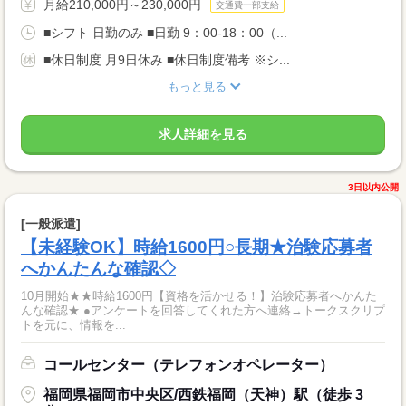
月給210,000円～230,000円
交通費一部支給
■シフト 日勤のみ ■日勤 9：00-18：00（...
■休日制度 月9日休み ■休日制度備考 ※シ...
もっと見る
求人詳細を見る
3日以内公開
[一般派遣]
【未経験OK】時給1600円○長期★治験応募者
へかんたんな確認◇
10月開始★★時給1600円【資格を活かせる！】治験応募者へかんた
んな確認★ ●アンケートを回答してくれた方へ連絡→トークスクリプ
トを元に、情報を...
コールセンター（テレフォンオペレーター）
福岡県福岡市中央区/西鉄福岡（天神）駅（徒歩 3