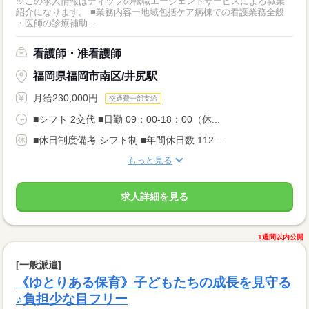
※この求人情報はディップの転職エージェントサービスによる職業
紹介になります。 ■業務内容ー地域包括ケア病棟での看護業務全般
・医師の診療補助 ...
看護師・准看護師
福岡県福岡市南区/井尻駅
月給230,000円
交通費一部支給
■シフト 2交代 ■日勤 09：00-18：00（休...
■休日制度備考 シフト制 ■年間休日数 112...
もっと見る
求人詳細を見る
1週間以内公開
[一般派遣]
《ゆとりある保育》子どもたちの成長を見守る
♪負担少な目フリー