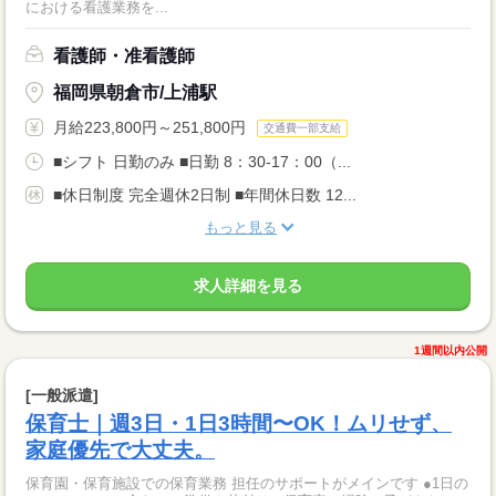
における看護業務を...
看護師・准看護師
福岡県朝倉市/上浦駅
月給223,800円～251,800円
交通費一部支給
■シフト 日勤のみ ■日勤 8：30-17：00（...
■休日制度 完全週休2日制 ■年間休日数 12...
もっと見る
求人詳細を見る
1週間以内公開
[一般派遣]
保育士｜週3日・1日3時間〜OK！ムリせず、
家庭優先で大丈夫。
保育園・保育施設での保育業務 担任のサポートがメインです ●1日の