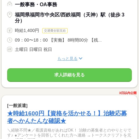
一般事務・OA事務
福岡県福岡市中央区/西鉄福岡（天神）駅（徒歩 3
分）
時給1,400円
交通費全額支給
09：00〜18：00 【実働】 8時間00分 【残...
土曜日 日曜日 祝日
もっと見る
求人詳細を見る
3日以内公開
[一般派遣]
★時給1600円【資格を活かせる！】治験応募
者へかんたんな確認★
＼経験不問★／看護資格があればOK！ 治験の募集者とのやりとりで
す♪ ●アンケートを回答してくれた方へ連絡 →トークスクリプトを元