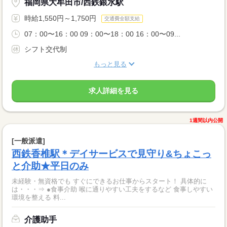
福岡県大牟田市/西鉄銀水駅
時給1,550円～1,750円
交通費全額支給
07：00〜16：00 09：00〜18：00 16：00〜09...
シフト交代制
もっと見る
求人詳細を見る
1週間以内公開
[一般派遣]
西鉄香椎駅＊デイサービスで見守り&ちょこっ
と介助★平日のみ
未経験・無資格でも すぐにできるお仕事からスタート！ 具体的に
は・・・⇒ ●食事介助 喉に通りやすい工夫をするなど 食事しやすい
環境を整える 料...
介護助手