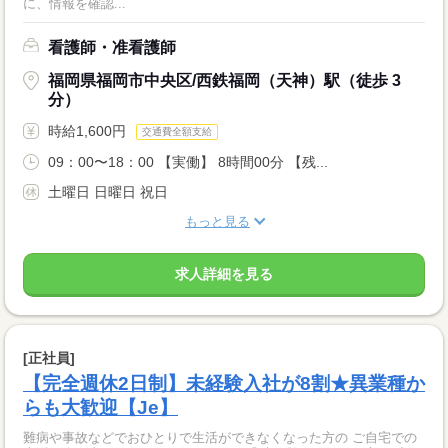
に、情報を確認...
看護師・准看護師
福岡県福岡市中央区/西鉄福岡（天神）駅（徒歩 3
分）
時給1,600円
交通費全額支給
09：00〜18：00 【実働】 8時間00分 【残...
土曜日 日曜日 祝日
もっと見る
求人詳細を見る
[正社員]
【完全週休2日制】未経験入社が8割★異業種か
らも大歓迎【Je】
難病や事故などでおひとりで生活ができなくなった方の ご自宅での