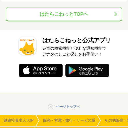
はたらこねっとTOPへ
はたらこねっと公式アプリ
充実の検索機能と便利な通知機能で
アナタのしごと探しをお手伝い！
ページトップへ
派遣社員求人TOP
販売・営業・旅行・サービス系
その他販売・