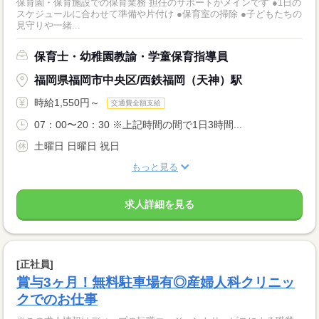
保育園・保育施設での保育業務 担任のサポートがメインです ●1日の
スケジュールに合わせて準備や片付け ●保育室の掃除 ●子どもたちの
見守りや一緒...
保育士・幼稚園教諭・学童保育指導員
福岡県福岡市中央区/西鉄福岡（天神）駅
時給1,550円～
交通費全額支給
07：00〜20：30 ※上記時間の間で1日3時間...
土曜日 日曜日 祝日
もっと見る
求人詳細を見る
[正社員]
賞与3ヶ月！無料駐車場有◎産婦人科クリニッ
クでのお仕事