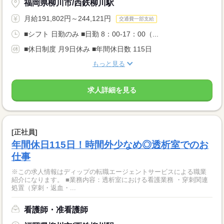
福岡県柳川市/西鉄柳川駅
月給191,802円～244,121円
交通費一部支給
■シフト 日勤のみ ■日勤 8：00-17：00（...
■休日制度 月9日休み ■年間休日数 115日
もっと見る
求人詳細を見る
[正社員]
年間休日115日！時間外少なめ◎透析室でのお
仕事
※この求人情報はディップの転職エージェントサービスによる職業
紹介になります。 ■業務内容：透析室における看護業務 ・穿刺関連
処置（穿刺・返血・...
看護師・准看護師