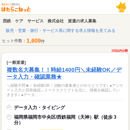
西鉄 ケア サービス 株式会社 派遣の求人募集
販売・営業・旅行・サービス系に関する求人情報を見てみる
1,609
ヒット件数：
件
3日以内公開
[一般派遣]
複数名大募集！！時給1400円＼未経験OK／デ
ータ入力・確認業務★
＼経験不問★／未経験OK！治験の募集者とのやりとりです♪ ●アンケ
ート入力と回答確認→トークスクリプトを元に、情報を確認してい
きます♪ ●データ...
データ入力・タイピング
福岡県福岡市中央区/西鉄福岡（天神）駅（徒歩 3
分）