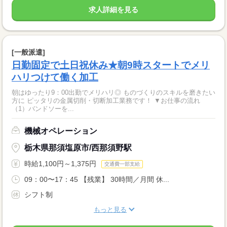
求人詳細を見る
[一般派遣]
日勤固定で土日祝休み★朝9時スタートでメリ
ハリつけて働く加工
朝はゆったり9：00出勤でメリハリ◎ ものづくりのスキルを磨きたい
方に ピッタリの金属切削・切断加工業務です！ ▼お仕事の流れ
（1）バンドソーを...
機械オペレーション
栃木県那須塩原市/西那須野駅
時給1,100円～1,375円
交通費一部支給
09：00〜17：45 【残業】 30時間／月間 休...
シフト制
もっと見る