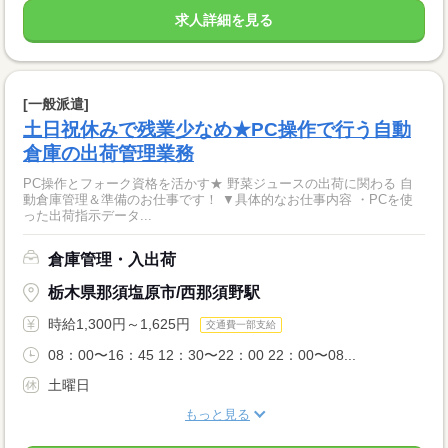
求人詳細を見る
[一般派遣]
土日祝休みで残業少なめ★PC操作で行う自動
倉庫の出荷管理業務
PC操作とフォーク資格を活かす★ 野菜ジュースの出荷に関わる 自
動倉庫管理＆準備のお仕事です！ ▼具体的なお仕事内容 ・PCを使
った出荷指示データ...
倉庫管理・入出荷
栃木県那須塩原市/西那須野駅
時給1,300円～1,625円
交通費一部支給
08：00〜16：45 12：30〜22：00 22：00〜08...
土曜日
もっと見る