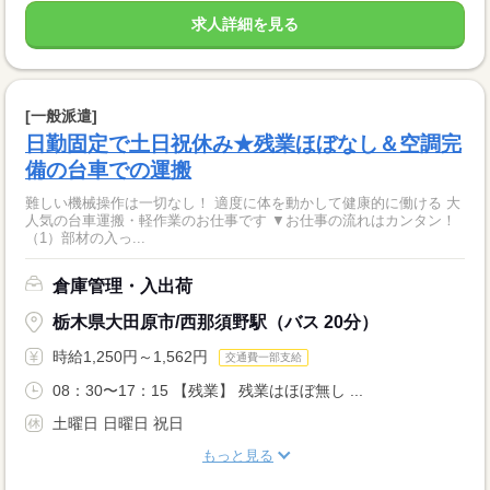
求人詳細を見る
[一般派遣]
日勤固定で土日祝休み★残業ほぼなし＆空調完
備の台車での運搬
難しい機械操作は一切なし！ 適度に体を動かして健康的に働ける 大
人気の台車運搬・軽作業のお仕事です ▼お仕事の流れはカンタン！
（1）部材の入っ...
倉庫管理・入出荷
栃木県大田原市/西那須野駅（バス 20分）
時給1,250円～1,562円
交通費一部支給
08：30〜17：15 【残業】 残業はほぼ無し ...
土曜日 日曜日 祝日
もっと見る