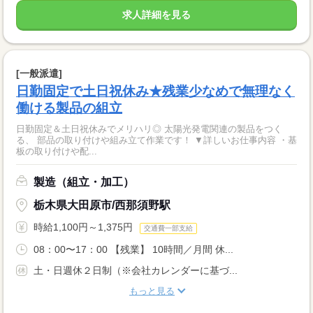
求人詳細を見る
[一般派遣]
日勤固定で土日祝休み★残業少なめで無理なく
働ける製品の組立
日勤固定＆土日祝休みでメリハリ◎ 太陽光発電関連の製品をつく
る、 部品の取り付けや組み立て作業です！ ▼詳しいお仕事内容 ・基
板の取り付けや配...
製造（組立・加工）
栃木県大田原市/西那須野駅
時給1,100円～1,375円
交通費一部支給
08：00〜17：00 【残業】 10時間／月間 休...
土・日週休２日制（※会社カレンダーに基づ...
もっと見る