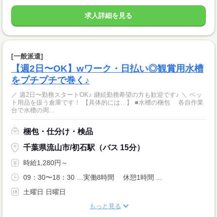
求人詳細を見る
[一般派遣]
【週2日〜OK】wワーク・日払い◎観賞用水槽
をプチプチで巻く♪
／ 週2日〜勤務スタートOK♪ 継続勤務希望の方も歓迎です♪ ＼ ペッ
ト用品を扱う倉庫です！ 【具体的には…】 ■水槽の梱包 各自作業
台で水槽の周...
梱包・仕分け・検品
千葉県流山市/初石駅（バス 15分）
時給1,280円～
09：30〜18：30 …実働8時間 休憩1時間 ...
土曜日 日曜日
もっと見る