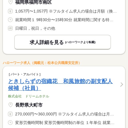
福岡県福岡市南区
1,057円〜1,057円 ※フルタイム求人の場合は月額（換算額）、パート求人の場合は時間額を表示しています。
就業時間１ 9時30分〜15時30分 就業時間に関する特記事項 施設外就労先により勤務開始時間が前後します。詳しくは見学時又 <BR> は面接時に説明します。
日曜日，祝日，その他
求人詳細を見る
(ハローワークより転載)
ハローワーク求人（掲載元：松本公共職業安定所）
パート・アルバイト
ときしらずの宿織花 和風旅館の副支配人
候補（社員）
株式会社 ドリームホテル
長野県大町市
270,000円〜360,000円 ※フルタイム求人の場合は月額（換算額）、パート求人の場合は時間額を表示しています。
変形労働時間制 変形労働時間制の単位 １年単位 就業時間１ 6時30分〜15時30分 就業時間２ 13時00分〜22時00分 又は 6時30分〜22時00分の時間の間の8時間程度 就業時間に関する特記事項 ・上記の時間で１日８時間のシフト制 <BR> ・中抜け時間あり。 <BR> ・客数に応じて、勤務時間帯、休憩時間は変更する事があります