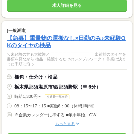
求人詳細を見る
[一般派遣]
【急募】重量物の運搬なし×日勤のみ♪未経験O
Kのタイヤの検品
＼未経験の方も大歓迎／ ￣￣￣￣￣￣￣￣￣￣￣ 出荷前のタイヤを
書類を見ながら 検品・確認するだけのシンプルワーク！ 作業は決ま
った手順に沿っ...
梱包・仕分け・検品
栃木県那須塩原市/西那須野駅（車 6分）
時給1,300円～
交通費一部支給
08：15〜17：15 ■実働8：00（休憩1時間）
※企業カレンダーに準ずる ■年末年始、GW...
もっと見る