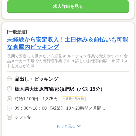
求人詳細を見る
[一般派遣]
未経験から安定収入！土日休み＆前払いも可能
な倉庫内ピッキング
長期で安定して働きたい方必見★ ルーティン作業で覚えやすい！ 食
品メーカー工場での出荷軽作業です ▼詳しいお仕事内容 ・出荷リス
トを見ながら製...
品出し・ピッキング
栃木県大田原市/西那須野駅（バス 15分）
時給1,100円～1,375円
交通費一部支給
09：00〜18：00 【残業】 10〜20時間／月間...
シフト制
もっと見る