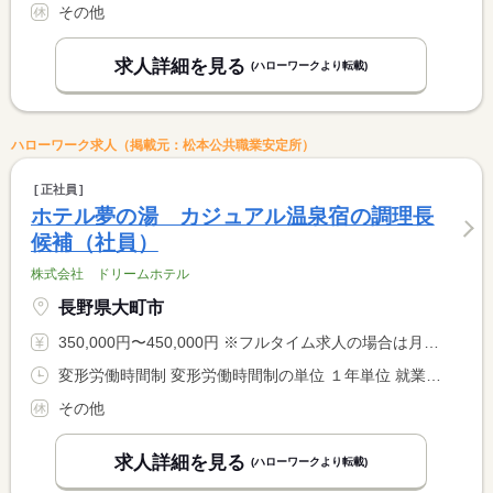
その他
求人詳細を見る
(ハローワークより転載)
ハローワーク求人（掲載元：松本公共職業安定所）
正社員
ホテル夢の湯 カジュアル温泉宿の調理長
候補（社員）
株式会社 ドリームホテル
長野県大町市
350,000円〜450,000円 ※フルタイム求人の場合は月額（換算額）、パート求人の場合は時間額を表示しています。
変形労働時間制 変形労働時間制の単位 １年単位 就業時間１ 5時30分〜9時30分 就業時間２ 14時30分〜21時30分 又は 6時00分〜22時00分の時間の間の8時間程度 就業時間に関する特記事項 上記の時間でシフト制、中抜け時間あり。 <BR> １日の所定労働時間は８時間、仕事量に応じて短くなることもあり <BR> ます。
その他
求人詳細を見る
(ハローワークより転載)