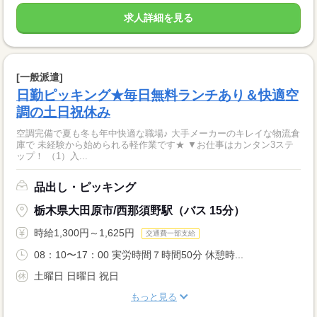
求人詳細を見る
[一般派遣]
日勤ピッキング★毎日無料ランチあり＆快適空
調の土日祝休み
空調完備で夏も冬も年中快適な職場♪ 大手メーカーのキレイな物流倉
庫で 未経験から始められる軽作業です★ ▼お仕事はカンタン3ステ
ップ！ （1）入...
品出し・ピッキング
栃木県大田原市/西那須野駅（バス 15分）
時給1,300円～1,625円
交通費一部支給
08：10〜17：00 実労時間７時間50分 休憩時...
土曜日 日曜日 祝日
もっと見る