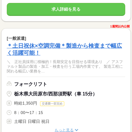
求人詳細を見る
1週間以内公開
[一般派遣]
＊土日祝休×空調完備＊製造から検査まで幅広
く活躍可能！
＼ 正社員採用に積極的！長期安定を目指せる環境あり ／ アスフ
ァルト製品の製造・加工・検査を行う工場内作業です。 製造工程に
関わる幅広い業務を...
フォークリフト
栃木県大田原市/西那須野駅（車 15分）
時給1,350円
交通費一部支給
8：00〜17：15
土曜日 日曜日 祝日
もっと見る