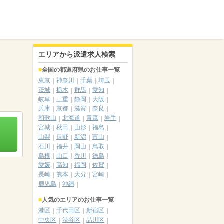
エリアから派遣求人検索
全国の都道府県のお仕事一覧
東京
神奈川
千葉
埼玉
茨城
栃木
群馬
愛知
岐阜
三重
静岡
大阪
兵庫
京都
滋賀
奈良
和歌山
北海道
青森
岩手
宮城
秋田
山形
福島
山梨
長野
新潟
富山
石川
福井
岡山
鳥取
島根
山口
香川
徳島
愛媛
高知
福岡
佐賀
長崎
熊本
大分
宮崎
鹿児島
沖縄
人気のエリアのお仕事一覧
港区
千代田区
新宿区
中央区
渋谷区
品川区