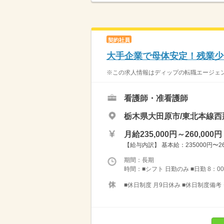
契約社員
大手企業で母体安定！残業少
※この求人情報はディップの転職エージェン
看護師・准看護師
栃木県大田原市/東北本線西
月給235,000円～260,000円
【給与内訳】 基本給：235000円〜
期間：長期
時間：■シフト 日勤のみ ■日勤 8：0
■休日制度 月9日休み ■休日制度備考