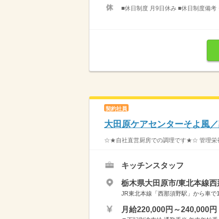
■休日制度 月9日休み ■休日制度備考
契約社員
大田原ケアセンターそよ風／
☆★自社直営厨房での調理です★☆ 管理栄
キッチンスタッフ
栃木県大田原市/東北本線西那
JR東北本線「西那須野駅」から車で1
月給220,000円～240,000円