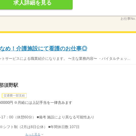
求人詳細を見る
お仕事No
なめ！介護施設にて看護のお仕事◎
トサービスによる職業紹介になります。 〜主な業務内容〜 ・バイタルチェッ...
那須野駅
交通費一部支給
260000円 ※月給には上記手当を一律含みます
0-17：00（休憩60分） ■備考 施設により異なる可能性あり
 ※シフト制（2月は8日公休） ■年間休日数 107日
もっと見る