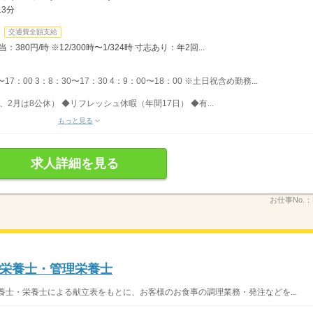
3分
交通費全額支給
80円/時 ※12/300時〜1/324時 寸志あり：年2回...
17：00 3：8：30〜17：30 4：9：00〜18：00 ※土日祝含め勤務...
、2月は8公休） ◆リフレッシュ休暇（年間17日） ◆有...
もっと見る
求人詳細を見る
お仕事No.：
栄養士・管理栄養士
養士・栄養士による献立表をもとに、お客様のお食事の調理業務・発注などを...