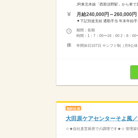
JR東北本線「西那須野駅」から車で1
月給240,000円～260,000円
▼下記別途支給 通勤手当 年末年始手当：3
期間：長期
時間：1：7：00〜16：00 2：8：00〜
年間休日107日 ※シフト制（月9公休
契約社員
大田原ケアセンターそよ風／
☆★自社直営厨房での調理です★☆ 管理栄