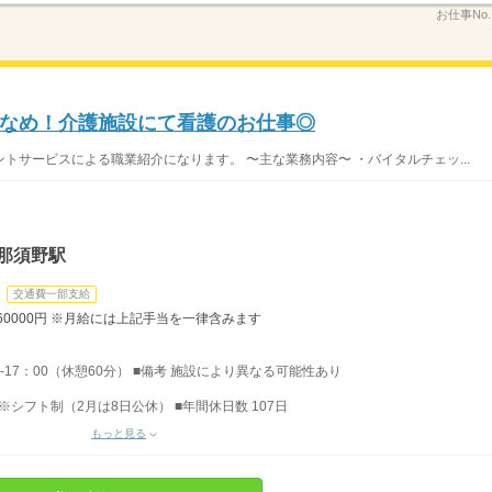
お仕事No
なめ！介護施設にて看護のお仕事◎
トサービスによる職業紹介になります。 〜主な業務内容〜 ・バイタルチェッ...
那須野駅
交通費一部支給
260000円 ※月給には上記手当を一律含みます
0-17：00（休憩60分） ■備考 施設により異なる可能性あり
 ※シフト制（2月は8日公休） ■年間休日数 107日
もっと見る