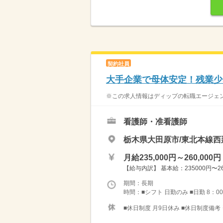
契約社員
大手企業で母体安定！残業少
※この求人情報はディップの転職エージェン
看護師・准看護師
栃木県大田原市/東北本線西
月給235,000円～260,000円
【給与内訳】 基本給：235000円〜
期間：長期
時間：■シフト 日勤のみ ■日勤 8：0
■休日制度 月9日休み ■休日制度備考