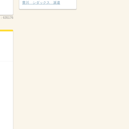
豊川 シダックス 派遣
.：
635176