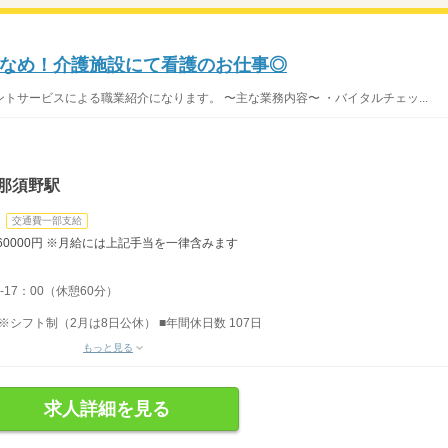
なめ！介護施設にて看護のお仕事◎
トサービスによる職業紹介になります。 〜主な業務内容〜 ・バイタルチェッ...
那須野駅
交通費一部支給
260000円 ※月給には上記手当を一律含みます
-17：00（休憩60分）
 ※シフト制（2月は8日公休） ■年間休日数 107日
もっと見る
求人詳細を見る