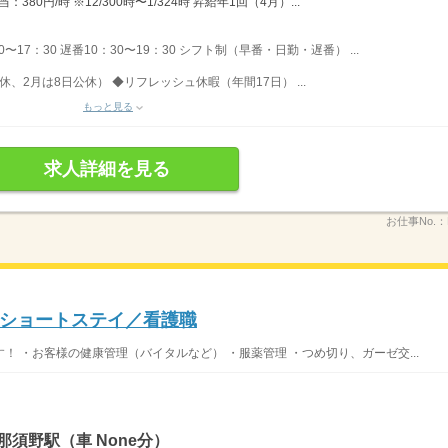
0円/時 ※12/300時〜1/324時 昇給年1回（4月）...
0〜17：30 遅番10：30〜19：30 シフト制（早番・日勤・遅番） ...
休、2月は8日公休） ◆リフレッシュ休暇（年間17日） ...
もっと見る
求人詳細を見る
お仕事No.：
ショートステイ／看護職
 ・お客様の健康管理（バイタルなど） ・服薬管理 ・つめ切り、ガーゼ交...
須野駅（車 None分）