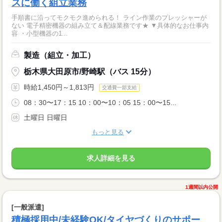
スに働く組立業務
手順書に沿ってモクモク進められる！ ライン作業のプレッシャーが
ない 電子精密機器の組み立て＆配線業務です★ ▼具体的なお仕事内
容 ・小型機器の1...
製造（組立・加工）
栃木県大田原市/野崎駅（バス 15分）
時給1,450円～1,813円
交通費一部支給
08：30〜17：15 10：00〜10：05 15：00〜15...
土曜日 日曜日
もっと見る
求人詳細を見る
1週間以内公開
[一般派遣]
積極採用中/未経験OK/タイヤづくりのサポー