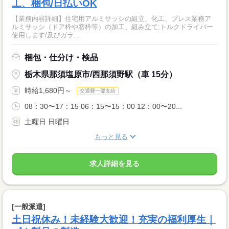
工、梱包/日払いOK
【業務内容詳細】住宅用アルミサッシの組立、化工、プレス業務ア
ルミサッシ（ドア枠や窓枠等）の加工、組み立て;トルクドライバー
使用します/及びガラ...
梱包・仕分け・検品
栃木県那須塩原市/西那須野駅（車 15分）
時給1,680円～
交通費一部支給
08：30〜17：15 06：15〜15：00 12：00〜20...
土曜日 日曜日
もっと見る
求人詳細を見る
[一般派遣]
土日祝休み！未経験大歓迎！充実の福利厚生｜