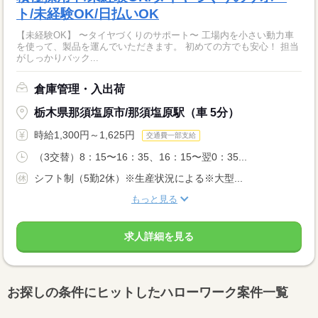
ト/未経験OK/日払いOK
【未経験OK】 〜タイヤづくりのサポート〜 工場内を小さい動力車
を使って、製品を運んでいただきます。 初めての方でも安心！ 担当
がしっかりバック...
倉庫管理・入出荷
栃木県那須塩原市/那須塩原駅（車 5分）
時給1,300円～1,625円
交通費一部支給
（3交替）8：15〜16：35、16：15〜翌0：35...
シフト制（5勤2休）※生産状況による※大型...
もっと見る
求人詳細を見る
お探しの条件にヒットしたハローワーク案件一覧