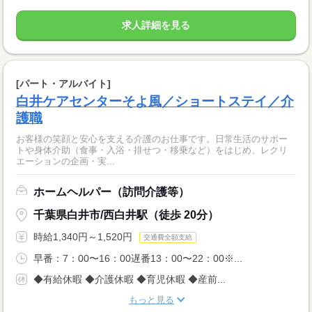
求人詳細を見る
[パート・アルバイト]
白井ケアセンターそよ風／ショートステイ／介
護職
お客様の笑顔と安心を支える介護のお仕事です。日常生活のサポー
トや身体介助（食事・入浴・排せつ・移乗など）をはじめ、レクリ
エーションの企画・実...
ホームヘルパー（訪問介護等）
千葉県白井市/西白井駅（徒歩 20分）
時給1,340円～1,520円
交通費全額支給
早番：7：00〜16：00遅番13：00〜22：00※...
◆有給休暇 ◆介護休暇 ◆育児休暇 ◆産前...
もっと見る