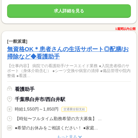
求人詳細を見る
1週間以内公開
[一般派遣]
無資格OK＊患者さんの生活サポート◎配膳/お
掃除など◆看護助手
【仕事内容】 病院での看護助手/ナースエイド業務 ●入院患者様のサ
ポート（身体介助含む） ●シーツ交換や病室の清掃 ●備品管理や院内
整備 ●看護...
看護助手
千葉県白井市/西白井駅
時給1,550円～1,850円
交通費全額支給
【時短〜フルタイム勤務希望の方大募集】 ...
●希望のお休みをご相談ください！ ●家庭...
もっと見る