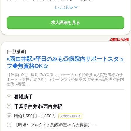
もっと見る
求人詳細を見る
1週間以内公開
[一般派遣]
<西白井駅>平日のみも◎病院内サポートスタッ
フ◆無資格OK☆
【仕事内容】 病院での看護助手/ナースエイド業務 ●入院患者様のサ
ポート（身体介助含む） ●シーツ交換や病室の清掃 ●備品管理や院内
整備 ●看護...
看護助手
千葉県白井市/西白井駅
時給1,550円～1,850円
交通費全額支給
【時短〜フルタイム勤務希望の方大募集】 ...