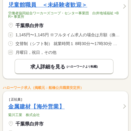
児童館職員 ＜未経験者歓迎＞
労働者協同組合ワーカーズコープ・センター事業団 白井地域福祉 <B
R> 事業所
千葉県白井市
1,145円〜1,145円 ※フルタイム求人の場合は月額（換算額）、パート求人の場合は時間額を表示しています。
交替制（シフト制） 就業時間１ 8時30分〜17時30分 就業時間２ 8時30分〜12時30分 就業時間３ 13時30分〜17時30分 就業時間に関する特記事項 （２）（３）休憩なし <BR> （１）〜（３）でシフト勤務
月曜日，祝日，その他
求人詳細を見る
(ハローワークより転載)
ハローワーク求人（掲載元：船橋公共職業安定所）
正社員
金属建材【海外営業】
菊川工業 株式会社
千葉県白井市