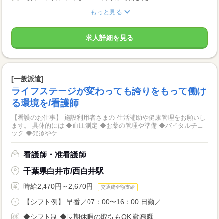
もっと見る
求人詳細を見る
[一般派遣]
ライフステージが変わっても誇りをもって働け
る環境を/看護師
【看護のお仕事】 施設利用者さまの 生活補助や健康管理をお願いし
ます。 具体的には ◆血圧測定 ◆お薬の管理や準備 ◆バイタルチェ
ック ◆発疹やケ...
看護師・准看護師
千葉県白井市/西白井駅
時給2,470円～2,670円
交通費全額支給
【シフト例】 早番／07：00〜16：00 日勤／...
◆シフト制 ◆長期休暇の取得もOK 勤務曜...