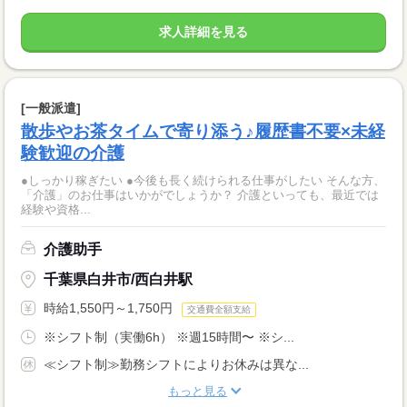
求人詳細を見る
[一般派遣]
散歩やお茶タイムで寄り添う♪履歴書不要×未経
験歓迎の介護
●しっかり稼ぎたい ●今後も長く続けられる仕事がしたい そんな方、
「介護」のお仕事はいかがでしょうか？ 介護といっても、最近では
経験や資格...
介護助手
千葉県白井市/西白井駅
時給1,550円～1,750円
交通費全額支給
※シフト制（実働6h） ※週15時間〜 ※シ...
≪シフト制≫勤務シフトによりお休みは異な...
もっと見る