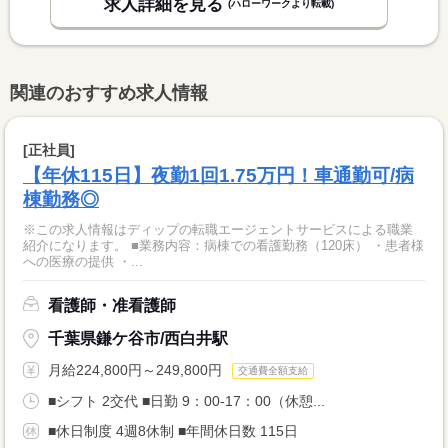
求人詳細を見る
(ハローワークより転載)
関連のおすすめ求人情報
[正社員]
【年休115日】夜勤1回1.75万円！車通勤可/病
棟勤務◎
※この求人情報はディップの転職エージェントサービスによる職業
紹介になります。 ■業務内容：病棟での看護勤務（120床） ・患者様
への医療の提供 ・...
看護師・准看護師
千葉県鎌ケ谷市/西白井駅
月給224,800円～249,800円
交通費全額支給
■シフト 2交代 ■日勤 9：00-17：00（休憩...
■休日制度 4週8休制 ■年間休日数 115日