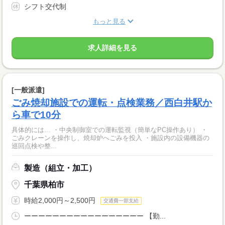
シフト交代制
もっと見る
求人詳細を見る
[一般派遣]
ごみ焼却施設での運転・点検業務／西白井駅か
ら車で10分
具体的には… ・中央制御室での運転監視（簡単なPC操作あり） ・
ごみクレーンを操作し、焼却炉へごみを投入 ・施設内の設備機器の
巡回点検や整...
製造（組立・加工）
千葉県柏市
時給2,000円～2,500円
交通費一部支給
ーーーーーーーーーーーーーーーーー 【勤...