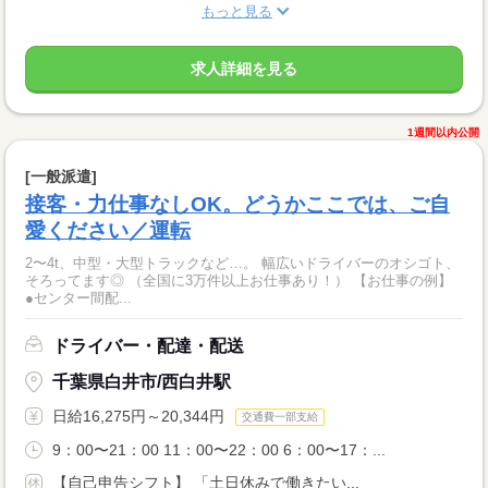
もっと見る
求人詳細を見る
1週間以内公開
[一般派遣]
接客・力仕事なしOK。どうかここでは、ご自
愛ください／運転
2〜4t、中型・大型トラックなど…。 幅広いドライバーのオシゴト、
そろってます◎ （全国に3万件以上お仕事あり！） 【お仕事の例】
●センター間配...
ドライバー・配達・配送
千葉県白井市/西白井駅
日給16,275円～20,344円
交通費一部支給
9：00〜21：00 11：00〜22：00 6：00〜17：...
【自己申告シフト】 「土日休みで働きたい...