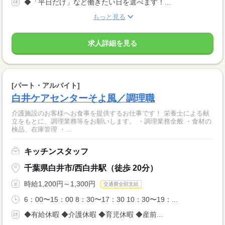
◆「平日だけ」など働きたい日を選べます！...
もっと見る
求人詳細を見る
[パート・アルバイト]
白井ケアセンターそよ風／調理職
介護施設のお客様へお食事を提供するお仕事です！ 栄養士による献
立をもとに、調理業務等をお願いします。 ・調理業務全般 ・食材の
検品、在庫管理 ・...
キッチンスタッフ
千葉県白井市/西白井駅（徒歩 20分）
時給1,200円～1,300円
交通費全額支給
6：00〜15：00 8：30〜17：30 10：30〜19：...
◆有給休暇 ◆介護休暇 ◆育児休暇 ◆産前...