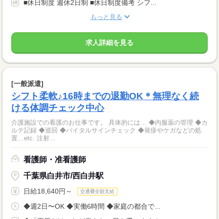
■休日制度 週休2日制 ■休日制度備考 シフ...
もっと見る
求人詳細を見る
[一般派遣]
シフト柔軟♪16時までの退勤OK＊無理なく続
ける体調チェック中心
介護施設での看護のお仕事です。 具体的には… ◆内服薬の管理 ◆カ
ルテ記録 ◆巡回 ◆バイタルサインチェック ◆発疹やケガなどの処
置…etc. 注射...
看護師・准看護師
千葉県白井市/西白井駅
日給18,640円～
交通費全額支給
◆週2日〜OK ◆実働6時間 ◆家庭の都合で...