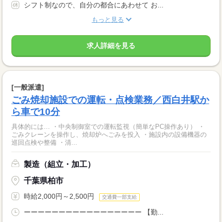
シフト制なので、自分の都合にあわせて お...
もっと見る
求人詳細を見る
[一般派遣]
ごみ焼却施設での運転・点検業務／西白井駅か
ら車で10分
具体的には… ・中央制御室での運転監視（簡単なPC操作あり） ・
ごみクレーンを操作し、焼却炉へごみを投入 ・施設内の設備機器の
巡回点検や整備 ・清...
製造（組立・加工）
千葉県柏市
時給2,000円～2,500円
交通費一部支給
ーーーーーーーーーーーーーーーーー 【勤...