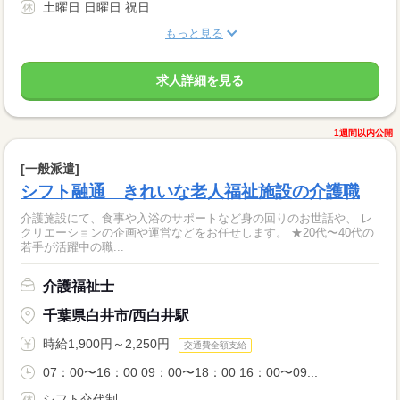
土曜日 日曜日 祝日
もっと見る
求人詳細を見る
1週間以内公開
[一般派遣]
シフト融通 きれいな老人福祉施設の介護職
介護施設にて、食事や入浴のサポートなど身の回りのお世話や、 レ
クリエーションの企画や運営などをお任せします。 ★20代〜40代の
若手が活躍中の職...
介護福祉士
千葉県白井市/西白井駅
時給1,900円～2,250円
交通費全額支給
07：00〜16：00 09：00〜18：00 16：00〜09...
シフト交代制