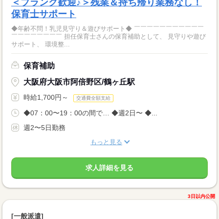
＜ブランク歓迎♪＞残業＆持ち帰り業務なし！
保育士サポート
◆年齢不問！乳児見守り＆遊びサポート◆ ￣￣￣￣￣￣￣￣￣￣￣
￣￣￣￣￣￣￣￣ 担任保育士さんの保育補助として、 見守りや遊び
サポート、 環境整...
保育補助
大阪府大阪市阿倍野区/鶴ヶ丘駅
時給1,700円～
交通費全額支給
◆07：00〜19：00の間で… ◆週2日〜 ◆...
週2〜5日勤務
もっと見る
求人詳細を見る
3日以内公開
[一般派遣]