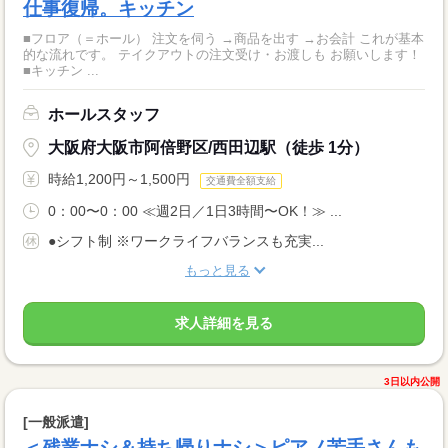
仕事復帰。キッチン
■フロア（＝ホール） 注文を伺う →商品を出す →お会計 これが基本
的な流れです。 テイクアウトの注文受け・お渡しも お願いします！
■キッチン ...
ホールスタッフ
大阪府大阪市阿倍野区/西田辺駅（徒歩 1分）
時給1,200円～1,500円
交通費全額支給
0：00〜0：00 ≪週2日／1日3時間〜OK！≫ ...
●シフト制 ※ワークライフバランスも充実...
もっと見る
求人詳細を見る
3日以内公開
[一般派遣]
＜残業ナシ＆持ち帰りナシ＞ピアノ苦手さんも