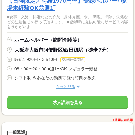
【日曜限定／時給1970円〜】登録ヘルパー/ 現
場未経験OK◎週1‾
■食事・入浴・排泄などの介助（身体介護）や、 調理、掃除、洗濯な
どの生活援助を行って頂きます。 ■登録時に提供可能なサービス内容
をうかがいま...
ホームヘルパー（訪問介護等）
大阪府大阪市阿倍野区/西田辺駅（徒歩 7分）
時給1,920円～3,540円
交通費一部支給
08：00〜20：00 ■週1〜OK レギュラー勤務...
シフト制 ※あなたの勤務可能な時間を教え...
もっと見る
求人詳細を見る
1週間以内公開
[一般派遣]