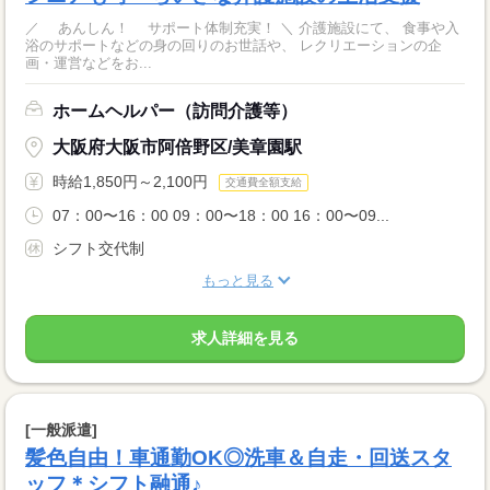
／ あんしん！ サポート体制充実！ ＼ 介護施設にて、 食事や入
浴のサポートなどの身の回りのお世話や、 レクリエーションの企
画・運営などをお...
ホームヘルパー（訪問介護等）
大阪府大阪市阿倍野区/美章園駅
時給1,850円～2,100円
交通費全額支給
07：00〜16：00 09：00〜18：00 16：00〜09...
シフト交代制
もっと見る
求人詳細を見る
[一般派遣]
髪色自由！車通勤OK◎洗車＆自走・回送スタ
ッフ＊シフト融通♪