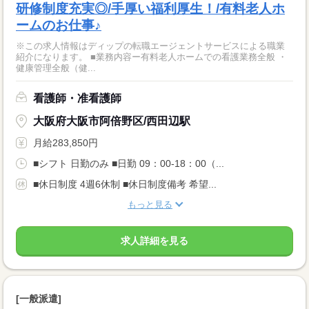
研修制度充実◎/手厚い福利厚生！/有料老人ホ
ームのお仕事♪
※この求人情報はディップの転職エージェントサービスによる職業
紹介になります。 ■業務内容ー有料老人ホームでの看護業務全般 ・
健康管理全般（健...
看護師・准看護師
大阪府大阪市阿倍野区/西田辺駅
月給283,850円
■シフト 日勤のみ ■日勤 09：00-18：00（...
■休日制度 4週6休制 ■休日制度備考 希望...
もっと見る
求人詳細を見る
[一般派遣]