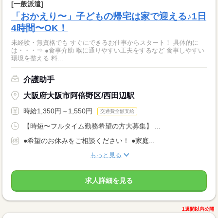
[一般派遣]
「おかえり〜」子どもの帰宅は家で迎える♪1日
4時間〜OK！
未経験・無資格でも すぐにできるお仕事からスタート！ 具体的に
は・・・⇒ ●食事介助 喉に通りやすい工夫をするなど 食事しやすい
環境を整える 料...
介護助手
大阪府大阪市阿倍野区/西田辺駅
時給1,350円～1,550円
交通費全額支給
【時短〜フルタイム勤務希望の方大募集】 ...
●希望のお休みをご相談ください！ ●家庭...
もっと見る
求人詳細を見る
1週間以内公開