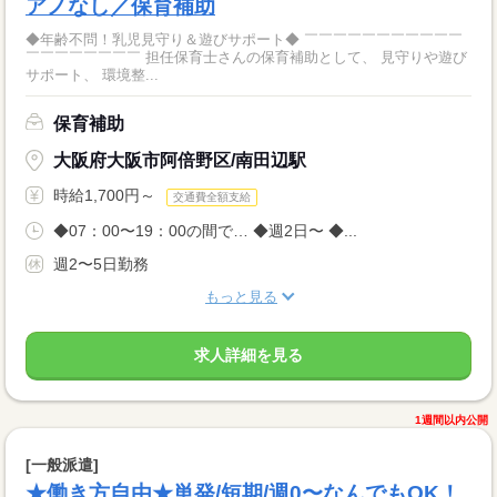
アノなし／保育補助
◆年齢不問！乳児見守り＆遊びサポート◆ ￣￣￣￣￣￣￣￣￣￣￣
￣￣￣￣￣￣￣￣ 担任保育士さんの保育補助として、 見守りや遊び
サポート、 環境整...
保育補助
大阪府大阪市阿倍野区/南田辺駅
時給1,700円～
交通費全額支給
◆07：00〜19：00の間で… ◆週2日〜 ◆...
週2〜5日勤務
もっと見る
求人詳細を見る
1週間以内公開
[一般派遣]
★働き方自由★単発/短期/週0〜なんでもOK！