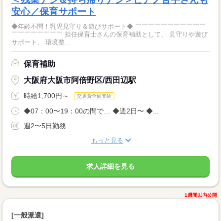
安心／保育サポート
◆年齢不問！乳児見守り＆遊びサポート◆ ￣￣￣￣￣￣￣￣￣￣￣
￣￣￣￣￣￣￣￣ 担任保育士さんの保育補助として、 見守りや遊び
サポート、 環境整...
保育補助
大阪府大阪市阿倍野区/西田辺駅
時給1,700円～
交通費全額支給
◆07：00〜19：00の間で… ◆週2日〜 ◆...
週2〜5日勤務
もっと見る
求人詳細を見る
1週間以内公開
[一般派遣]