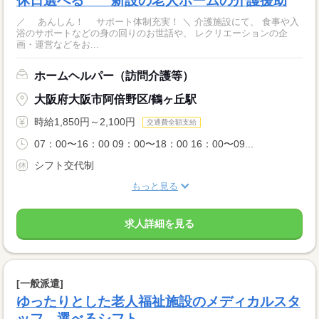
休日選べる 新設の老人ホームの介護援助
／ あんしん！ サポート体制充実！ ＼ 介護施設にて、 食事や入
浴のサポートなどの身の回りのお世話や、 レクリエーションの企
画・運営などをお...
ホームヘルパー（訪問介護等）
大阪府大阪市阿倍野区/鶴ヶ丘駅
時給1,850円～2,100円
交通費全額支給
07：00〜16：00 09：00〜18：00 16：00〜09...
シフト交代制
もっと見る
求人詳細を見る
[一般派遣]
ゆったりとした老人福祉施設のメディカルスタ
ッフ 選べるシフト