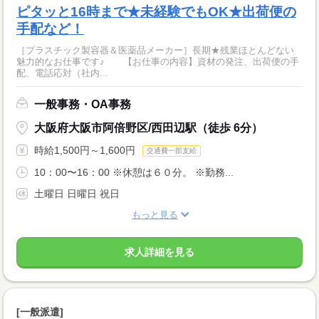
ピタッと16時まで★未経験でもOK★出荷便の
手配など！
［プラスチック製容器＆医薬品メーカー］長期★残業ほとんどない
魅力的なお仕事です♪ 【お仕事の内容】資材の発注、出荷便の手
配、電話応対（社内...
一般事務・OA事務
大阪府大阪市阿倍野区/西田辺駅（徒歩 6分）
時給1,500円～1,600円
交通費一部支給
10：00〜16：00 ※休憩は６０分。 ※勤務...
土曜日 日曜日 祝日
もっと見る
求人詳細を見る
[一般派遣]