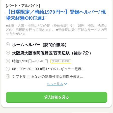
[パート・アルバイト]
【日曜限定／時給1970円〜】登録ヘルパー/ 現
場未経験OK◎週1‾
■食事・入浴・排泄などの介助（身体介護）や、 調理、掃除、洗濯な
どの生活援助を行って頂きます。 ■登録時に提供可能なサービス内容
をうかがいま...
ホームヘルパー（訪問介護等）
大阪府大阪市阿倍野区/西田辺駅（徒歩 7分）
時給1,920円～3,540円
交通費一部支給
08：00〜20：00 ■週1〜OK レギュラー勤務...
シフト制 ※あなたの勤務可能な時間を教え...
もっと見る
求人詳細を見る