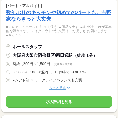
[パート・アルバイト]
数年ぶりのキッチンや初めてのパートも。吉野
家ならきっと大丈夫
■フロア（＝ホール） 注文を伺う →商品を出す →お会計 これが基本
的な流れです。 テイクアウトの注文受け・お渡しも お願いします！
■キッチン ...
ホールスタッフ
大阪府大阪市阿倍野区/西田辺駅（徒歩 1分）
時給1,200円～1,500円
交通費全額支給
0：00〜0：00 ≪週2日／1日3時間〜OK！≫ ...
●シフト制 ※ワークライフバランスも充実...
もっと見る
求人詳細を見る