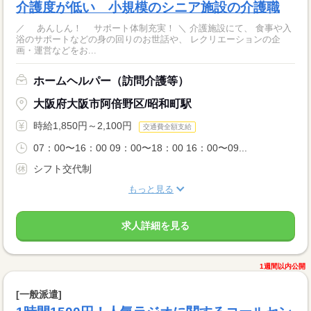
介護度が低い 小規模のシニア施設の介護職
／ あんしん！ サポート体制充実！ ＼ 介護施設にて、 食事や入
浴のサポートなどの身の回りのお世話や、 レクリエーションの企
画・運営などをお...
ホームヘルパー（訪問介護等）
大阪府大阪市阿倍野区/昭和町駅
時給1,850円～2,100円
交通費全額支給
07：00〜16：00 09：00〜18：00 16：00〜09...
シフト交代制
もっと見る
求人詳細を見る
1週間以内公開
[一般派遣]