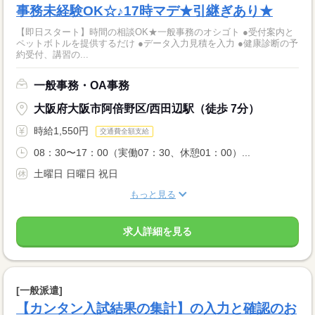
事務未経験OK☆♪17時マデ★引継ぎあり★
【即日スタート】時間の相談OK★一般事務のオシゴト ●受付案内と
ペットボトルを提供するだけ ●データ入力見積を入力 ●健康診断の予
約受付、講習の...
一般事務・OA事務
大阪府大阪市阿倍野区/西田辺駅（徒歩 7分）
時給1,550円
交通費全額支給
08：30〜17：00（実働07：30、休憩01：00）...
土曜日 日曜日 祝日
もっと見る
求人詳細を見る
[一般派遣]
【カンタン入試結果の集計】の入力と確認のお