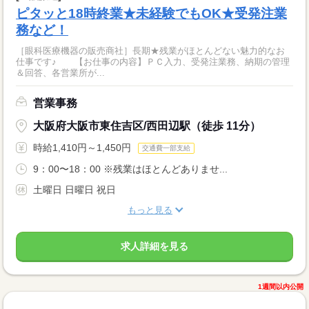
ピタッと18時終業★未経験でもOK★受発注業
務など！
［眼科医療機器の販売商社］長期★残業がほとんどない魅力的なお
仕事です♪ 【お仕事の内容】ＰＣ入力、受発注業務、納期の管理
＆回答、各営業所が...
営業事務
大阪府大阪市東住吉区/西田辺駅（徒歩 11分）
時給1,410円～1,450円
交通費一部支給
9：00〜18：00 ※残業はほとんどありませ...
土曜日 日曜日 祝日
もっと見る
求人詳細を見る
1週間以内公開