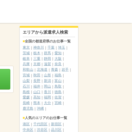
エリアから派遣求人検索
全国の都道府県のお仕事一覧
東京
神奈川
千葉
埼玉
茨城
栃木
群馬
愛知
岐阜
三重
静岡
大阪
兵庫
京都
滋賀
奈良
和歌山
北海道
青森
岩手
宮城
秋田
山形
福島
山梨
長野
新潟
富山
石川
福井
岡山
鳥取
島根
山口
香川
徳島
愛媛
高知
福岡
佐賀
長崎
熊本
大分
宮崎
鹿児島
沖縄
人気のエリアのお仕事一覧
港区
千代田区
新宿区
中央区
渋谷区
品川区