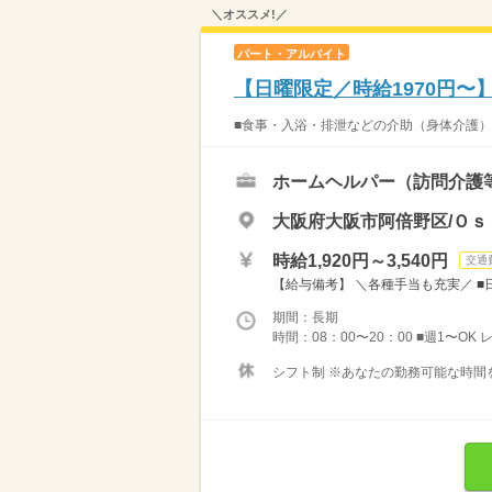
＼オススメ!／
パート・アルバイト
【日曜限定／時給1970円〜】
■食事・入浴・排泄などの介助（身体介護）や
ホームヘルパー（訪問介護
大阪府大阪市阿倍野区/Ｏｓ
時給1,920円～3,540円
交通
【給与備考】 ＼各種手当も充実／ ■日曜
期間：長期
時間：08：00〜20：00 ■週1〜O
シフト制 ※あなたの勤務可能な時間を