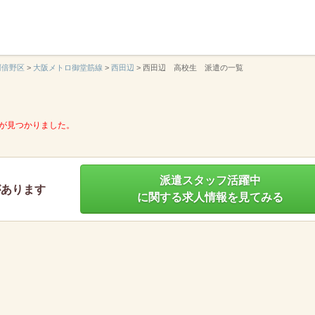
】
阿倍野区
>
大阪メトロ御堂筋線
>
西田辺
>
西田辺 高校生 派遣の一覧
が見つかりました。
派遣スタッフ活躍中
があります
に関する求人情報を見てみる