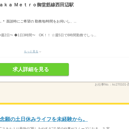
ａｋａ Ｍｅｔｒｏ御堂筋線西田辺駅
ﾟ＊.｡.＊ 面談時にご希望の 勤務地/時間をお伺いし、...
◆週2日〜 ◆1日3時間〜 OK！！ ☆週5日で8時間勤務でしっ...
もっと見る
求人詳細を見る
お仕事No.：
kc270101
念願の土日休みライフを未経験から。
Cスキルより最強の”親しみやすさ”で 皆の仕事がスムーズになる…？ 実...