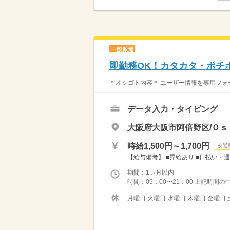
一般派遣
即勤務OK！カタカタ・ポチ
＊オシゴト内容＊ ユーザー情報を専用フォー
データ入力・タイピング
大阪府大阪市阿倍野区/Ｏｓ
時給1,500円～1,700円
交通
【給与備考】 ■昇給あり ■日払い・週
期間：1ヵ月以内
時間：09：00〜21：00 上記時間の
月曜日 火曜日 水曜日 木曜日 金曜日 