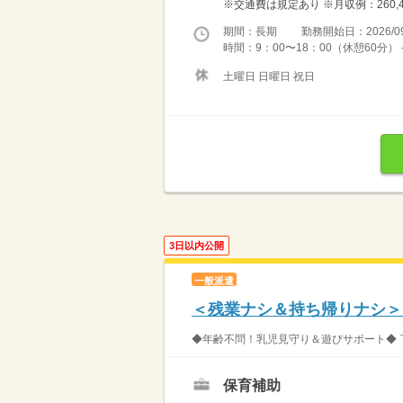
※交通費は規定あり ※月収例：260,4
期間：長期 勤務開始日：2026/09
時間：9：00〜18：00（休憩60分） -------
土曜日 日曜日 祝日
3日以内公開
一般派遣
＜残業ナシ＆持ち帰りナシ＞
◆年齢不問！乳児見守り＆遊びサポート◆ 
保育補助