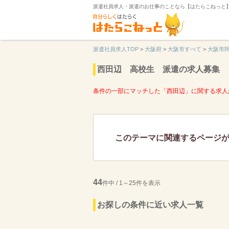
派遣社員求人・派遣のお仕事のことなら【はたらこねっと
派遣社員求人TOP
>
大阪府
>
大阪市すべて
>
大阪市
西田辺 高校生 派遣の求人募集
条件の一部にマッチした「西田辺」に関する求人
このテーマに関連するページ
44
件中 / 1～25件を表示
お探しの条件に近い求人一覧