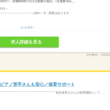
00円〜（実働8時間×月21日勤務の場合）+交通費 kkw_...
/14～
------------------------ ＼Q&A／ Q：残業はあります...
もっと見る
求人詳細を見る
お仕事No.：
CMS16
ピアノ苦手さんも安心／保育サポート
￣￣￣￣￣￣￣￣￣￣￣￣￣￣￣￣￣￣￣ 担任保育士さんの保育補助として、...