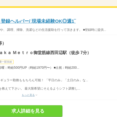
登録ヘルパー/ 現場未経験OK◎週1‾
、 調理、掃除、洗濯などの生活援助を行って頂きます。 ■登録時に提供...
等）
ａｋａ Ｍｅｔｒｏ御堂筋線西田辺駅（徒歩 7分）
費一部支給
：時給500円UP（時給1970円〜） ■土祝：時給200...
K レギュラー勤務ももちろん可能！ 「平日のみ」「土日のみ」な...
教えて下さい。 最大限希望にそえるようシフト調整し...
もっと見る
求人詳細を見る