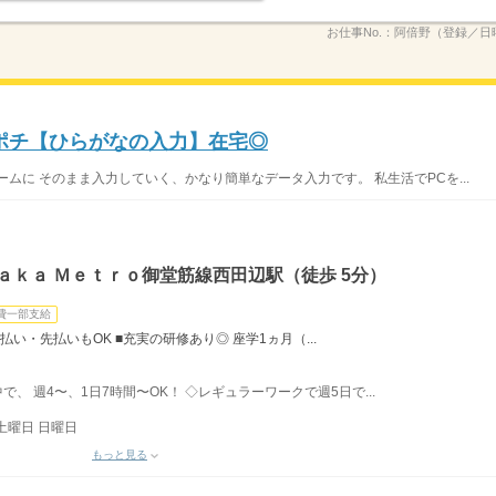
お仕事No.：
阿倍野（登録／日曜）
ポチ【ひらがなの入力】在宅◎
ムに そのまま入力していく、かなり簡単なデータ入力です。 私生活でPCを...
ａｋａ Ｍｅｔｒｏ御堂筋線西田辺駅（徒歩 5分）
費一部支給
払い・先払いもOK ■充実の研修あり◎ 座学1ヵ月（...
中で、 週4〜、1日7時間〜OK！ ◇レギュラーワークで週5日で...
土曜日 日曜日
もっと見る