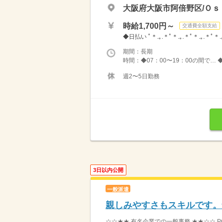
大阪府大阪市阿倍野区/Ｏｓ
時給1,700円～
交通費全額支給
◆日払い ﾟ＊.｡.＊ﾟ＊.｡.＊ﾟ＊.｡.＊
期間：長期
時間：◆07：00〜19：00の間で… 
週2〜5日勤務
3日以内公開
一般派遣
親しみやすさもスキルです。
☆☆★★ 有名企業での一般事務 ★★☆☆ P