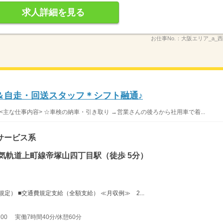
求人詳細を見る
お仕事No.：
大阪エリア_a_西
＆自走・回送スタッフ＊シフト融通♪
<主な仕事内容> ☆車検の納車・引き取り →営業さんの後ろから社用車で着...
サービス系
気軌道上町線帝塚山四丁目駅（徒歩 5分）
規定） ■交通費規定支給（全額支給） ≪月収例≫ 2...
00 実働7時間40分/休憩60分