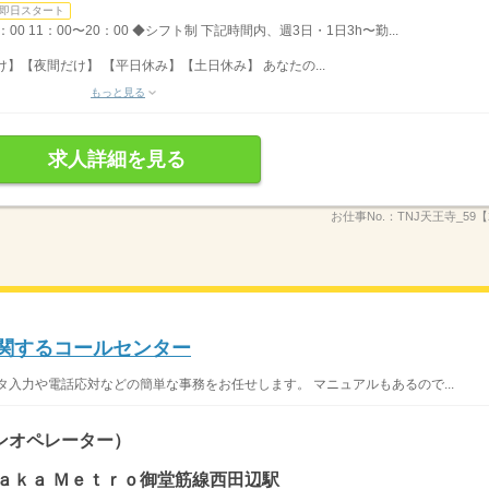
即日スタート
8：00 11：00〜20：00 ◆シフト制 下記時間内、週3日・1日3h〜勤...
け】【夜間だけ】 【平日休み】【土日休み】 あなたの...
もっと見る
求人詳細を見る
お仕事No.：
TNJ天王寺_59【
に関するコールセンター
タ入力や電話応対などの簡単な事務をお任せします。 マニュアルもあるので...
ンオペレーター）
ａｋａ Ｍｅｔｒｏ御堂筋線西田辺駅