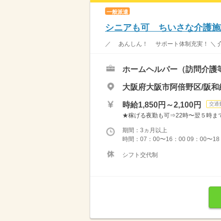
一般派遣
シニアも可 ちいさな介護施
／ あんしん！ サポート体制充実！ ＼ 介
ホームヘルパー（訪問介護
大阪府大阪市阿倍野区/阪和
時給1,850円～2,100円
交通
★稼げる夜勤も可⇒22時〜翌５時まで通常
期間：3ヵ月以上
時間：07：00〜16：00 09：00〜18
シフト交代制