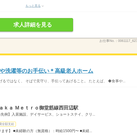
もっと見る
求人詳細を見る
お仕事No.：
0061117_62
や洗濯等のお手伝い＊高級老人ホーム
るではなく、 そばで見守り、手伝ってあげること。 たとえば、 ◆食事や...
ａｋａ Ｍｅｔｒｏ御堂筋線西田辺駅
先例】入居施設、デイサービス、ショートステイ、クリ...
費全額支給
】 ■未経験の方（無資格）：時給1500円〜 ■未経...