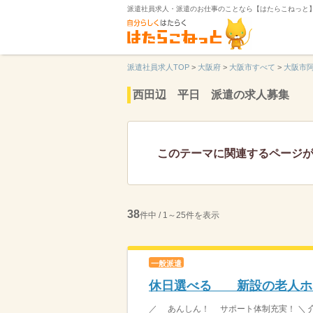
派遣社員求人・派遣のお仕事のことなら【はたらこねっと
派遣社員求人TOP
>
大阪府
>
大阪市すべて
>
大阪市
西田辺 平日 派遣の求人募集
このテーマに関連するページ
38
件中 / 1～25件を表示
一般派遣
休日選べる 新設の老人ホ
／ あんしん！ サポート体制充実！ ＼ 介