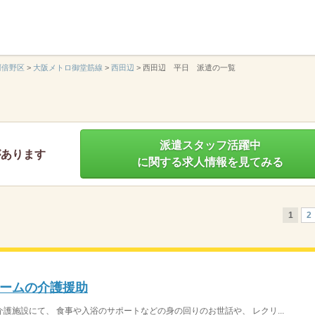
】
阿倍野区
>
大阪メトロ御堂筋線
>
西田辺
>
西田辺 平日 派遣の一覧
派遣スタッフ活躍中
があります
に関する求人情報を見てみる
1
2
ームの介護援助
護施設にて、 食事や入浴のサポートなどの身の回りのお世話や、 レクリ...