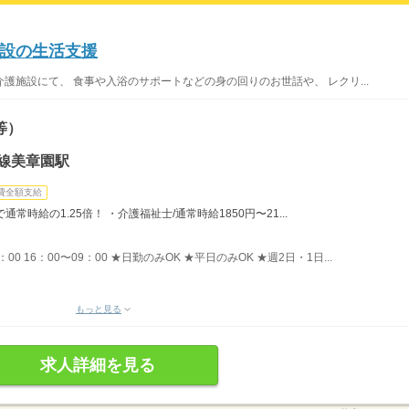
設の生活支援
護施設にて、 食事や入浴のサポートなどの身の回りのお世話や、 レクリ...
等）
線美章園駅
費全額支給
時給の1.25倍！ ・介護福祉士/通常時給1850円〜21...
：00 16：00〜09：00 ★日勤のみOK ★平日のみOK ★週2日・1日...
もっと見る
求人詳細を見る