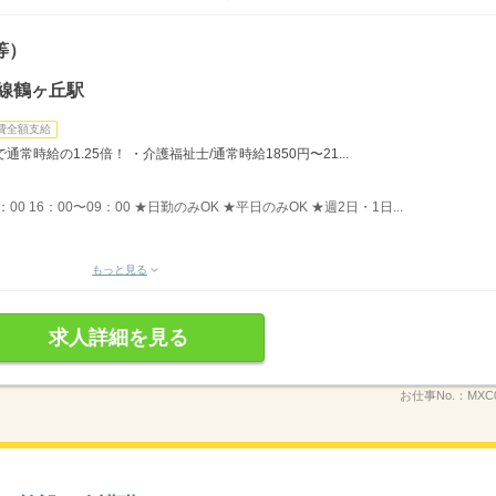
等）
線鶴ヶ丘駅
費全額支給
時給の1.25倍！ ・介護福祉士/通常時給1850円〜21...
：00 16：00〜09：00 ★日勤のみOK ★平日のみOK ★週2日・1日...
もっと見る
求人詳細を見る
お仕事No.：
MXC