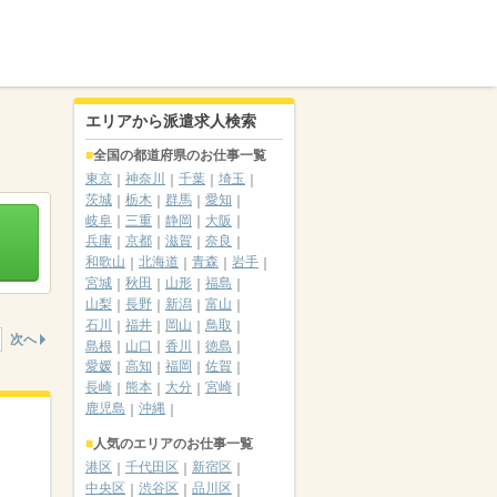
エリアから派遣求人検索
全国の都道府県のお仕事一覧
東京
神奈川
千葉
埼玉
茨城
栃木
群馬
愛知
岐阜
三重
静岡
大阪
兵庫
京都
滋賀
奈良
和歌山
北海道
青森
岩手
宮城
秋田
山形
福島
山梨
長野
新潟
富山
石川
福井
岡山
鳥取
次へ
島根
山口
香川
徳島
愛媛
高知
福岡
佐賀
長崎
熊本
大分
宮崎
鹿児島
沖縄
人気のエリアのお仕事一覧
港区
千代田区
新宿区
中央区
渋谷区
品川区