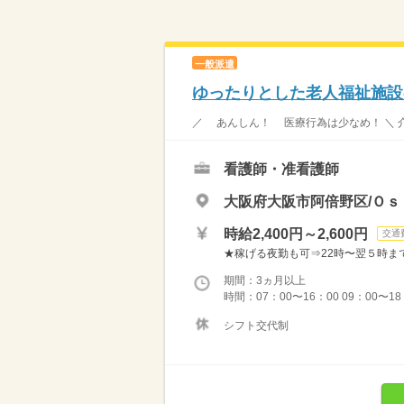
一般派遣
ゆったりとした老人福祉施設
／ あんしん！ 医療行為は少なめ！ ＼ 介
看護師・准看護師
大阪府大阪市阿倍野区/Ｏｓ
時給2,400円～2,600円
交通
★稼げる夜勤も可⇒22時〜翌５時まで通
期間：3ヵ月以上
時間：07：00〜16：00 09：00〜18
シフト交代制