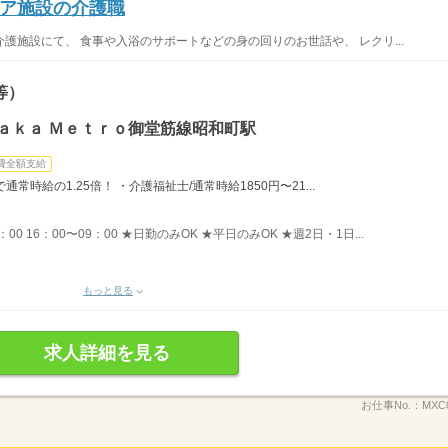
ア施設の介護職
護施設にて、 食事や入浴のサポートなどの身の回りのお世話や、 レクリ...
等）
ａｋａ Ｍｅｔｒｏ御堂筋線昭和町駅
費全額支給
時給の1.25倍！ ・介護福祉士/通常時給1850円〜21...
：00 16：00〜09：00 ★日勤のみOK ★平日のみOK ★週2日・1日...
もっと見る
求人詳細を見る
お仕事No.：
MXC