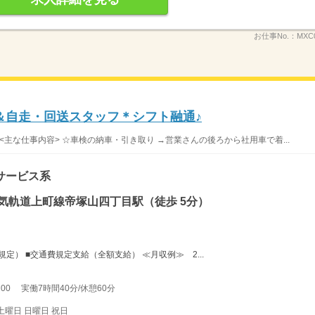
お仕事No.：
MXC
＆自走・回送スタッフ＊シフト融通♪
<主な仕事内容> ☆車検の納車・引き取り →営業さんの後ろから社用車で着...
サービス系
気軌道上町線帝塚山四丁目駅（徒歩 5分）
規定） ■交通費規定支給（全額支給） ≪月収例≫ 2...
00 実働7時間40分/休憩60分
土曜日 日曜日 祝日