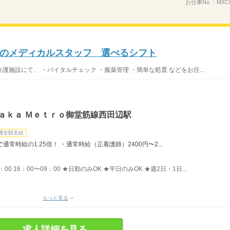
お仕事No.：
MXC
のメディカルスタッフ 選べるシフト
護施設にて、 ・バイタルチェック ・服薬管理 ・簡単な処置 などをお任...
ａｋａ Ｍｅｔｒｏ御堂筋線西田辺駅
費全額支給
常時給の1.25倍！ ・通常時給（正看護師）2400円〜2...
：00 16：00〜09：00 ★日勤のみOK ★平日のみOK ★週2日・1日...
もっと見る
求人詳細を見る