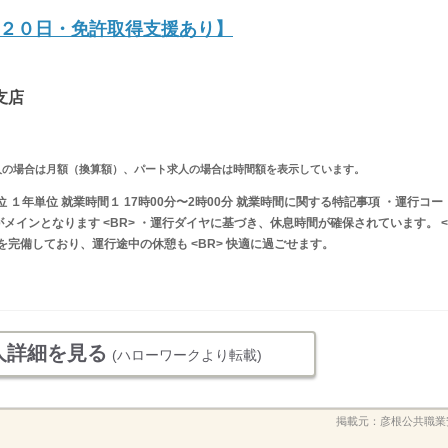
２０日・免許取得支援あり】
支店
ルタイム求人の場合は月額（換算額）、パート求人の場合は時間額を表示しています。
 １年単位 就業時間１ 17時00分〜2時00分 就業時間に関する特記事項 ・運行コー
メインとなります <BR> ・運行ダイヤに基づき、休息時間が確保されています。 <
を完備しており、運行途中の休憩も <BR> 快適に過ごせます。
人詳細を見る
(ハローワークより転載)
掲載元：
彦根公共職業