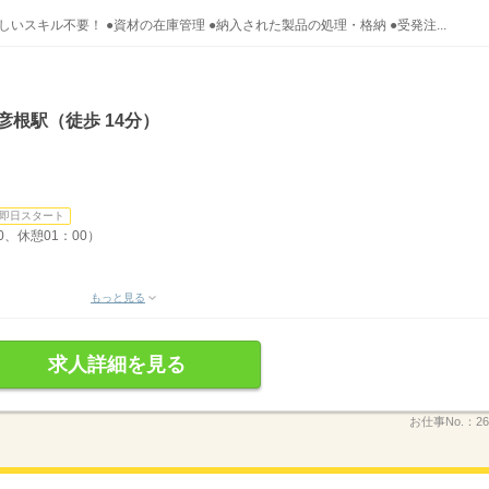
いスキル不要！ ●資材の在庫管理 ●納入された製品の処理・格納 ●受発注...
彦根駅（徒歩 14分）
即日スタート
0、休憩01：00）
もっと見る
求人詳細を見る
お仕事No.：
26