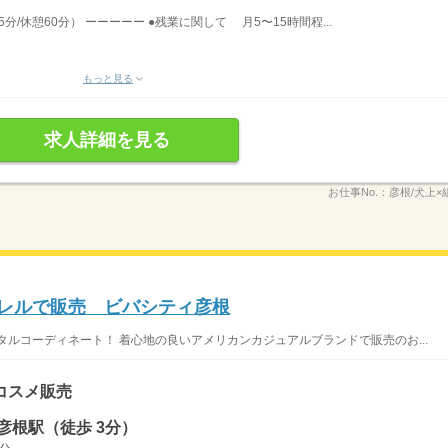
5分/休憩60分） ーーーーー ●残業に関して 月5〜15時間程...
もっと見る
求人詳細を見る
お仕事No.：
彦根/犬上×組
パレルで販売 ビバシティ彦根
タルコーディネート！ 着心地の良いアメリカンカジュアルブランドで販売のお...
コスメ販売
彦根駅（徒歩 3分）