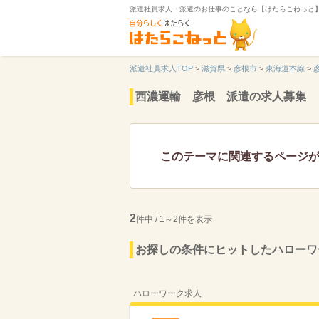
派遣社員求人・派遣のお仕事のことなら【はたらこねっと
派遣社員求人TOP
>
滋賀県
>
彦根市
>
東海道本線
>
西濃運輸 彦根 派遣の求人募集
このテーマに関連するページ
2
件中 / 1～2件を表示
お探しの条件にヒットしたハローワ
ハローワーク求人