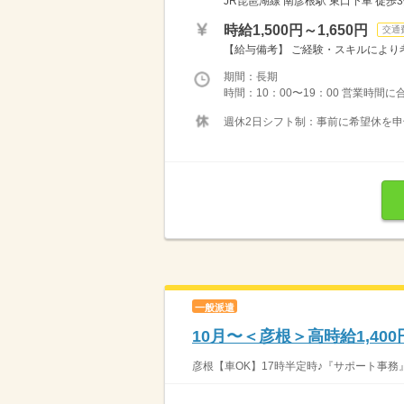
JR琵琶湖線 南彦根駅 東口下車 徒歩
時給1,500円～1,650円
交通
【給与備考】 ご経験・スキルにより考
期間：長期
時間：10：00〜19：00 営業時間
週休2日シフト制：事前に希望休を申
一般派遣
10月〜＜彦根＞高時給1,4
彦根【車OK】17時半定時♪『サポート事務』の