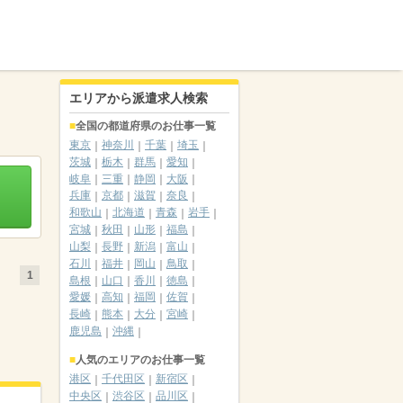
エリアから派遣求人検索
全国の都道府県のお仕事一覧
東京
神奈川
千葉
埼玉
茨城
栃木
群馬
愛知
岐阜
三重
静岡
大阪
兵庫
京都
滋賀
奈良
和歌山
北海道
青森
岩手
宮城
秋田
山形
福島
山梨
長野
新潟
富山
石川
福井
岡山
鳥取
1
島根
山口
香川
徳島
愛媛
高知
福岡
佐賀
長崎
熊本
大分
宮崎
鹿児島
沖縄
人気のエリアのお仕事一覧
港区
千代田区
新宿区
中央区
渋谷区
品川区