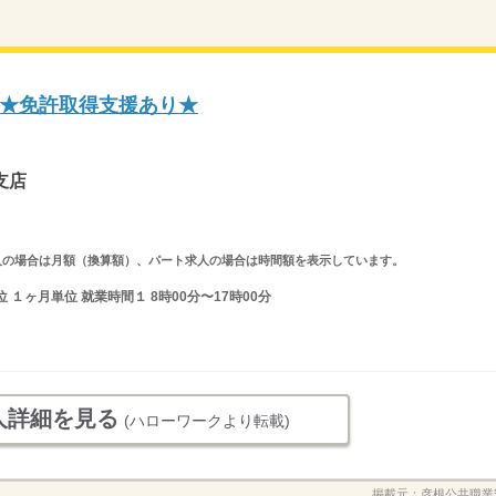
★免許取得支援あり★
支店
ルタイム求人の場合は月額（換算額）、パート求人の場合は時間額を表示しています。
１ヶ月単位 就業時間１ 8時00分〜17時00分
人詳細を見る
(ハローワークより転載)
掲載元：
彦根公共職業