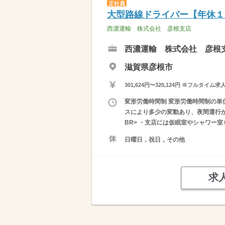
正社員
大型路線ドライバー【年休１
西濃運輸 株式会社 彦根支店
西濃運輸 株式会社 彦根
滋賀県彦根市
301,624円〜320,124円 ※フ
変形労働時間制 変形労働時間制の単位
スにより多少の変動あり、夜間運行が
BR> ・支店には仮眠室やシャワー室
日曜日，祝日，その他
求