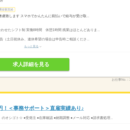
3分
費全額支給
慮致します スマホでかんたんに前払いで給与が受け取...
に合わせたシフト制 実働8時間 休憩1時間 残業はほとんどありま...
告（土日祝休み、連休希望の場合は申告時ご相談くださ...
もっと見る
求人詳細を見る
お仕事No.：
00円！＜事務サポート＞直雇実績あり♪
オシゴト☆ ●受発注 ●在庫確認 ●納期調整 ●メール対応 ●請求書処理...