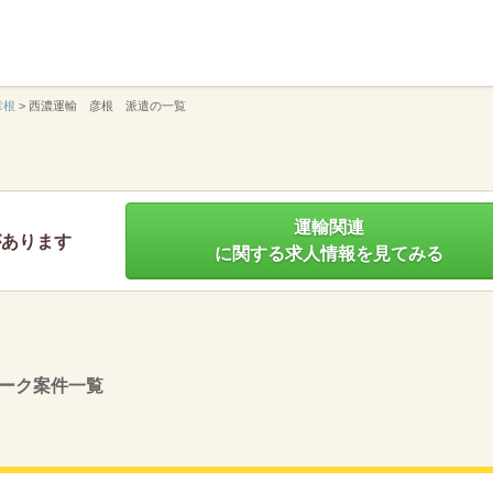
】
彦根
>
西濃運輸 彦根 派遣の一覧
運輸関連
があります
に関する求人情報を見てみる
ーク案件一覧