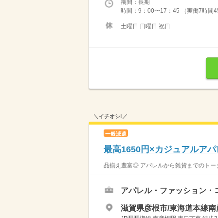
期間：長期
時間：9：00〜17：45 （実働7時間4
土曜日 日曜日 祝日
＼イチオシ!／
一般派遣
最高1650円×カジュアルア
品揃え豊富◎ アパレルから雑貨までのトー
アパレル・ファッション・
滋賀県彦根市/東海道本線南