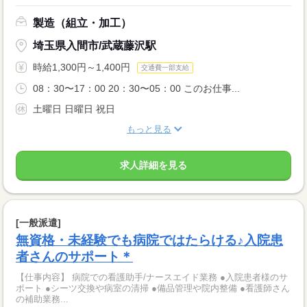
製造（組立・加工）
埼玉県入間市/武蔵藤沢駅
時給1,300円～1,400円
交通費一部支給
08：30〜17：00 20：30〜05：00 このお仕事...
土曜日 日曜日 祝日
もっと見る
求人詳細を見る
[一般派遣]
無資格・未経験でも病院ではたらける♪入院患
者さんのサポート＊
【仕事内容】 病院での看護助手/ナースエイド業務 ●入院患者様のサ
ポート ●シーツ交換や病室の清掃 ●備品管理や院内整備 ●看護師さん
の補助業務...