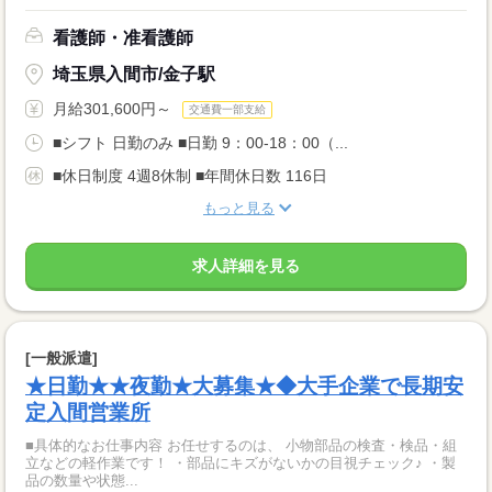
看護師・准看護師
埼玉県入間市/金子駅
月給301,600円～
交通費一部支給
■シフト 日勤のみ ■日勤 9：00-18：00（...
■休日制度 4週8休制 ■年間休日数 116日
もっと見る
求人詳細を見る
[一般派遣]
★日勤★★夜勤★大募集★◆大手企業で長期安
定入間営業所
■具体的なお仕事内容 お任せするのは、 小物部品の検査・検品・組
立などの軽作業です！ ・部品にキズがないかの目視チェック♪ ・製
品の数量や状態...