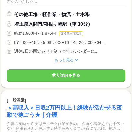
肉が入った段ボ...
その他工場・軽作業・物流・土木系
埼玉県入間市/箱根ヶ崎駅（車 10分）
時給1,500円～1,875円
交通費一部支給
07：00〜15：45 08：00〜16：45 20：00〜04...
週休2日の固定シフト制（会社カレンダーに...
もっと見る
求人詳細を見る
[一般派遣]
＜高収入＞日収2万円以上！経験が活かせる夜
勤で稼ごう★｜介護
介護の夜勤って 実はモクモク作業が多め。 夕食や着替えのお手伝い
など 利用者さんとお話する時間もありますが 夜になれば、施設はし