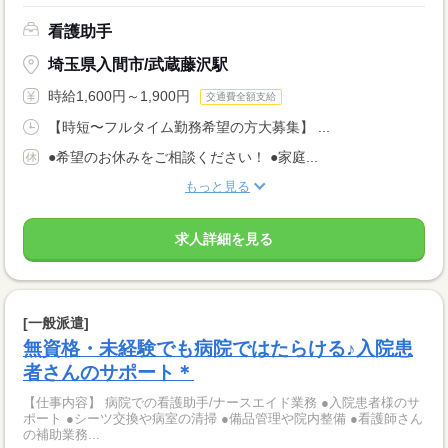
看護助手
埼玉県入間市/武蔵藤沢駅
時給1,600円～1,900円
交通費全額支給
【時短〜フルタイム勤務希望の方大募集】 ...
●希望のお休みをご相談ください！ ●家庭...
もっと見る
求人詳細を見る
[一般派遣]
無資格・未経験でも病院ではたらける♪入院患
者さんのサポート＊
【仕事内容】 病院での看護助手/ナースエイド業務 ●入院患者様のサ
ポート ●シーツ交換や病室の清掃 ●備品管理や院内整備 ●看護師さん
の補助業務...