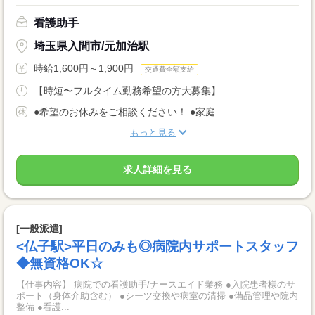
看護助手
埼玉県入間市/元加治駅
時給1,600円～1,900円
交通費全額支給
【時短〜フルタイム勤務希望の方大募集】 ...
●希望のお休みをご相談ください！ ●家庭...
もっと見る
求人詳細を見る
[一般派遣]
<仏子駅>平日のみも◎病院内サポートスタッフ
◆無資格OK☆
【仕事内容】 病院での看護助手/ナースエイド業務 ●入院患者様のサ
ポート（身体介助含む） ●シーツ交換や病室の清掃 ●備品管理や院内
整備 ●看護...