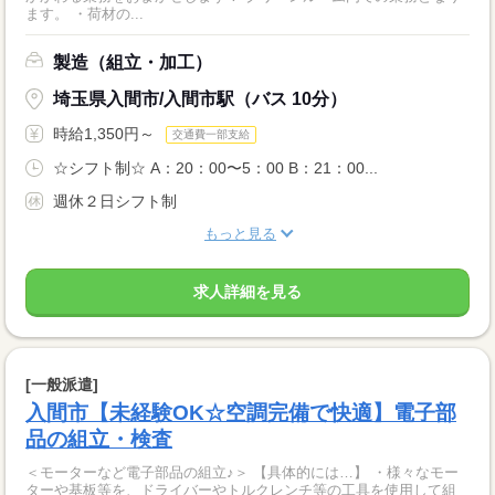
ます。 ・荷材の...
製造（組立・加工）
埼玉県入間市/入間市駅（バス 10分）
時給1,350円～
交通費一部支給
☆シフト制☆ A：20：00〜5：00 B：21：00...
週休２日シフト制
もっと見る
求人詳細を見る
[一般派遣]
入間市【未経験OK☆空調完備で快適】電子部
品の組立・検査
＜モーターなど電子部品の組立♪＞ 【具体的には…】 ・様々なモー
ターや基板等を、ドライバーやトルクレンチ等の工具を使用して組