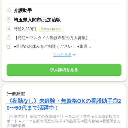
介護助手
埼玉県入間市/元加治駅
時給2,250円
交通費全額支給
【時短〜フルタイム勤務希望の方大募集】 ...
●希望のお休みをご相談ください！ ●家庭...
もっと見る
求人詳細を見る
[一般派遣]
《夜勤なし》未経験・無資格OKの看護助手◎2
0〜50代まで活躍中！
【仕事内容】 病院での看護助手/ナースエイド業務 ●入院患者様のサ
ポート ●シーツ交換や病室の清掃 ●備品管理や院内整備 ●看護師さん
の補助業務...