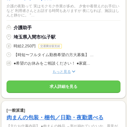
介護の夜勤って 実はモクモク作業が多め。 夕食や着替えのお手伝い
など 利用者さんとお話する時間もありますが 夜になれば、施設はし
んと静かに。 "...
介護助手
埼玉県入間市/仏子駅
時給2,250円
交通費全額支給
【時短〜フルタイム勤務希望の方大募集】 ...
●希望のお休みをご相談ください！ ●家庭...
もっと見る
求人詳細を見る
[一般派遣]
肉まんの包装・梱包／日勤・夜勤選べる
【主なお仕事内容】 ●肉まんの検品 →形が崩れていないか、異常が