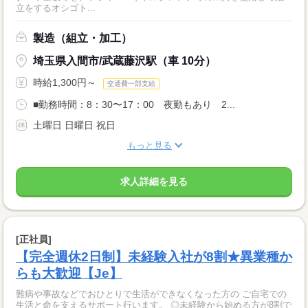
立をするオシゴト...
製造（組立・加工）
埼玉県入間市/武蔵藤沢駅（車 10分）
時給1,300円～
交通費一部支給
■勤務時間：8：30〜17：00 夜勤もあり 2...
土曜日 日曜日 祝日
もっと見る
求人詳細を見る
[正社員]
【完全週休2日制】未経験入社が8割★異業種か
らも大歓迎【Je】
難病や事故などでおひとりで生活ができなくなった方の ご自宅での
生活と命を支えるサポート行います。 ◎未経験から始める方が8割で