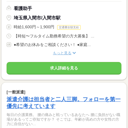
看護助手
埼玉県入間市/入間市駅
時給1,600円～1,900円
交通費全額支給
【時短〜フルタイム勤務希望の方大募集】 ...
●希望のお休みをご相談ください！ ●家庭...
もっと見る
求人詳細を見る
[一般派遣]
派遣介護は担当者と二人三脚。フォローを第一
優先に考えています
毎日の介護業務。 腰の痛みと戦っているあなたへ 腰に負担がない職
場があるってご存知ですか？ そこでは、年齢が高めの方や女性の方
力に自信がない...