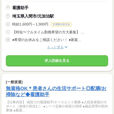
看護助手
埼玉県入間市/元加治駅
時給1,600円～1,900円
交通費全額支給
【時短〜フルタイム勤務希望の方大募集】 ...
●希望のお休みをご相談ください！ ●家庭...
もっと見る
求人詳細を見る
[一般派遣]
無資格OK＊患者さんの生活サポート◎配膳/お
掃除など◆看護助手
【仕事内容】 病院での看護助手/ナースエイド業務 ●入院患者様のサ
ポート（身体介助含む） ●シーツ交換や病室の清掃 ●備品管理や院内
整備 ●看護...