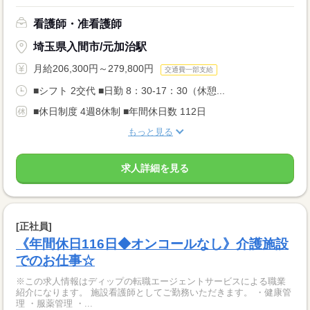
看護師・准看護師
埼玉県入間市/元加治駅
月給206,300円～279,800円
交通費一部支給
■シフト 2交代 ■日勤 8：30-17：30（休憩...
■休日制度 4週8休制 ■年間休日数 112日
もっと見る
求人詳細を見る
[正社員]
《年間休日116日◆オンコールなし》介護施設
でのお仕事☆
※この求人情報はディップの転職エージェントサービスによる職業
紹介になります。 施設看護師としてご勤務いただきます。 ・健康管
理 ・服薬管理 ・...