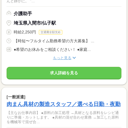
んと静かに。 "...
介護助手
埼玉県入間市/仏子駅
時給2,250円
交通費全額支給
【時短〜フルタイム勤務希望の方大募集】 ...
●希望のお休みをご相談ください！ ●家庭...
もっと見る
求人詳細を見る
[一般派遣]
肉まん具材の製造スタッフ／選べる日勤・夜勤
【主なお仕事内容】 ●原料の加工処理 →具材となる原料をレシピ通
りに準備・カットします。 ●具材の混ぜ合わせ業務 →加工した原料
を機械等で混ぜ合...