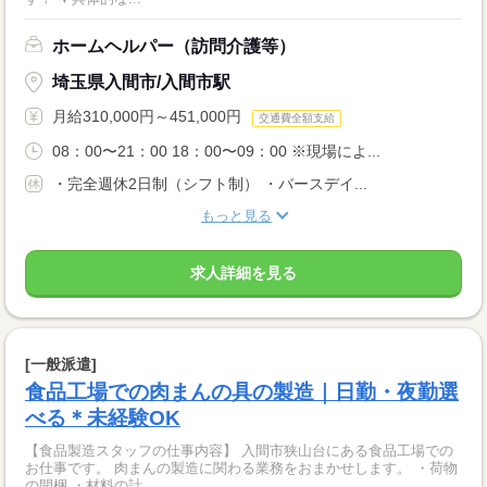
ホームヘルパー（訪問介護等）
埼玉県入間市/入間市駅
月給310,000円～451,000円
交通費全額支給
08：00〜21：00 18：00〜09：00 ※現場によ...
・完全週休2日制（シフト制） ・バースデイ...
もっと見る
求人詳細を見る
[一般派遣]
食品工場での肉まんの具の製造｜日勤・夜勤選
べる＊未経験OK
【食品製造スタッフの仕事内容】 入間市狭山台にある食品工場での
お仕事です。 肉まんの製造に関わる業務をおまかせします。 ・荷物
の開梱 ・材料の計...