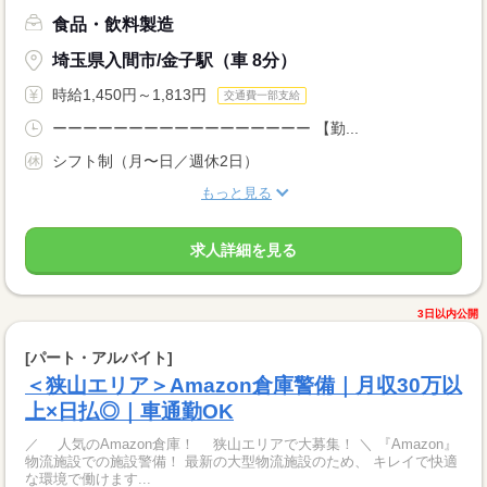
食品・飲料製造
埼玉県入間市/金子駅（車 8分）
時給1,450円～1,813円
交通費一部支給
ーーーーーーーーーーーーーーーーー 【勤...
シフト制（月〜日／週休2日）
もっと見る
求人詳細を見る
3日以内公開
[パート・アルバイト]
＜狭山エリア＞Amazon倉庫警備｜月収30万以
上×日払◎｜車通勤OK
／ 人気のAmazon倉庫！ 狭山エリアで大募集！ ＼ 『Amazon』
物流施設での施設警備！ 最新の大型物流施設のため、 キレイで快適
な環境で働けます...