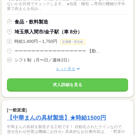
ないかを目視でチェックします。 ●包装・梱包 →専用の機械や手作
業で肉まんを包み...
食品・飲料製造
埼玉県入間市/金子駅（車 8分）
時給1,400円～1,750円
交通費一部支給
ーーーーーーーーーーーーーーーーー 【勤...
シフト制（月〜日／週休2日）
もっと見る
求人詳細を見る
[一般派遣]
【中華まんの具材製造】★時給1500円
中華まんの具材を製造する工程です！ 自動化されたラインなので、
混ぜ合わせ作業は機械にお任せ♪ 具体的なお仕事内容は、 ・野菜や