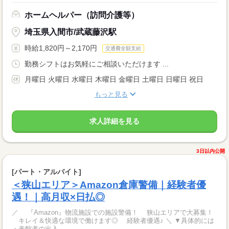
ホームヘルパー（訪問介護等）
埼玉県入間市/武蔵藤沢駅
時給1,820円～2,170円
交通費全額支給
勤務シフトはお気軽にご相談いただけます ...
月曜日 火曜日 水曜日 木曜日 金曜日 土曜日 日曜日 祝日
もっと見る
求人詳細を見る
3日以内公開
[パート・アルバイト]
＜狭山エリア＞Amazon倉庫警備｜経験者優
遇！｜高月収×日払◎
／ 『Amazon』物流施設での施設警備！ 狭山エリアで大募集！
キレイ＆快適な環境で働けます◎ 経験者優遇♪ ＼ ▼具体的には
・来館者の出入...