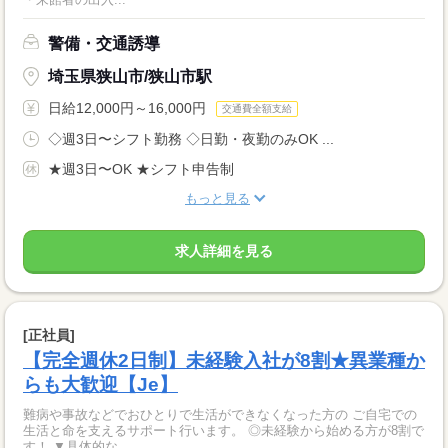
警備・交通誘導
埼玉県狭山市/狭山市駅
日給12,000円～16,000円
交通費全額支給
◇週3日〜シフト勤務 ◇日勤・夜勤のみOK ...
★週3日〜OK ★シフト申告制
もっと見る
求人詳細を見る
[正社員]
【完全週休2日制】未経験入社が8割★異業種か
らも大歓迎【Je】
難病や事故などでおひとりで生活ができなくなった方の ご自宅での
生活と命を支えるサポート行います。 ◎未経験から始める方が8割で
す！ ▼具体的な...