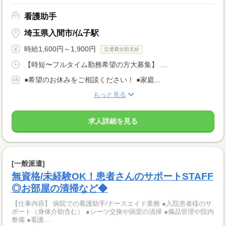
看護助手
埼玉県入間市/仏子駅
時給1,600円～1,900円
交通費全額支給
【時短〜フルタイム勤務希望の方大募集】 ...
●希望のお休みをご相談ください！ ●家庭...
もっと見る
求人詳細を見る
[一般派遣]
無資格/未経験OK！患者さんのサポートSTAFF
◎お部屋の清掃など◆
【仕事内容】 病院での看護助手/ナースエイド業務 ●入院患者様のサ
ポート（身体介助含む） ●シーツ交換や病室の清掃 ●備品管理や院内
整備 ●看護...