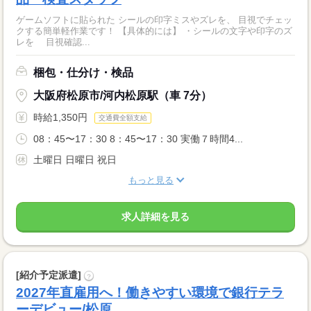
ゲームソフトに貼られた シールの印字ミスやズレを、 目視でチェッ
クする簡単軽作業です！ 【具体的には】 ・シールの文字や印字のズ
レを 目視確認...
梱包・仕分け・検品
大阪府松原市/河内松原駅（車 7分）
時給1,350円
交通費全額支給
08：45〜17：30 8：45〜17：30 実働７時間4...
土曜日 日曜日 祝日
もっと見る
求人詳細を見る
[紹介予定派遣]
?
2027年直雇用へ！働きやすい環境で銀行テラ
ーデビュー/松原