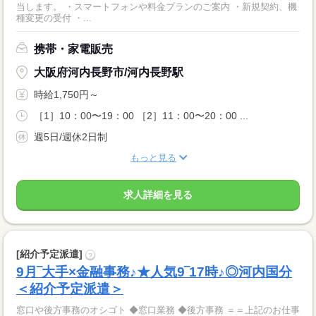
当します。 ・スマートフォンや料金プランのご案内 ・新規契約、機
種変更の受付 ・...
携帯・家電販売
大阪府河内長野市/河内長野駅
時給1,750円～
［1］10：00〜19：00 ［2］11：00〜20：00 ...
週5日/週休2日制
もっと見る
求人詳細を見る
[紹介予定派遣]
?
9月‾大手×金融事務♪★人気9‾17時♪◎河内国分
＜紹介予定派遣＞
窓口や後方事務のオシゴト ◆窓口業務 ◆後方事務 ＝＝上記のお仕事