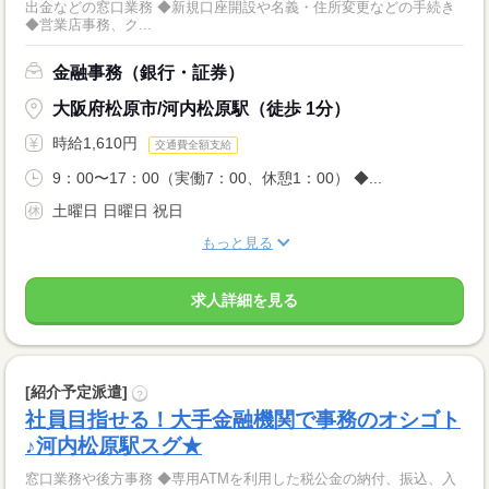
出金などの窓口業務 ◆新規口座開設や名義・住所変更などの手続き
◆営業店事務、ク...
金融事務（銀行・証券）
大阪府松原市/河内松原駅（徒歩 1分）
時給1,610円
交通費全額支給
9：00〜17：00（実働7：00、休憩1：00） ◆...
土曜日 日曜日 祝日
もっと見る
求人詳細を見る
[紹介予定派遣]
?
社員目指せる！大手金融機関で事務のオシゴト
♪河内松原駅スグ★
窓口業務や後方事務 ◆専用ATMを利用した税公金の納付、振込、入