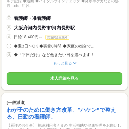
ルテ記録 ◆巡回 ◆バイタルサインチェック ◆発疹やケガなどの処
置…etc. 注射...
看護師・准看護師
大阪府河内長野市/河内長野駅
日給18,400円～
交通費全額支給
◆週3日〜OK ◆実働6時間 ◆家庭の都合で...
◆「平日だけ」など働きたい日を選べます！...
もっと見る
求人詳細を見る
[一般派遣]
わが子のために働き方改革。"ハケン”で整え
る、日勤の看護師。
【看護のお仕事】 施設利用者さまの 生活補助や健康管理をお願いし