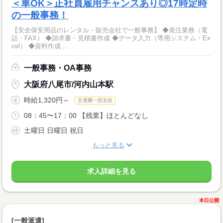
＜車OK＞正社員雇用チャンスあり◎17時定時
の一般事務！
【安全保安用品のレンタル・販売会社で一般事務】 ◆発注業務（電
話・FAX） ◆請求書・見積書作成 ◆データ入力（専用システム・Ex
cel） ◆資料作成 ...
一般事務・OA事務
大阪府八尾市/河内山本駅
時給1,320円～
交通費一部支給
08：45〜17：00 【残業】ほとんどなし
土曜日 日曜日 祝日
もっと見る
求人詳細を見る
本日公開
[一般派遣]