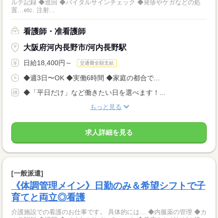
ルテ記録 ◆巡回 ◆バイタルサインチェック ◆発疹やケガなどの処
置…etc. 注射...
看護師・准看護師
大阪府河内長野市/河内長野駅
日給18,400円～
交通費全額支給
◆週3日〜OK ◆実働6時間 ◆家庭の都合で...
◆「平日だけ」など働きたい日を選べます！...
もっと見る
求人詳細を見る
[一般派遣]
《体調管理メイン》日勤のみ＆希望シフトで子
育てと両立◎看護
介護施設での看護のお仕事です。 具体的には… ◆内服薬の管理 ◆カ