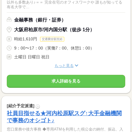
以外も多数あり♪＝＝ 完全在宅のオフィスワークや 誰もが知ってる
有名大学で...
金融事務（銀行・証券）
大阪府柏原市/河内国分駅（徒歩 1分）
時給1,610円
交通費全額支給
9：00〜17：00（実働7：00、休憩1：00）
土曜日 日曜日 祝日
もっと見る
求人詳細を見る
[紹介予定派遣]
?
社員目指せる★河内松原駅スグ↑大手金融機関
で事務のオシゴト♪
窓口業務や後方事務 ◆専用ATMを利用した税公金の納付、振込、入