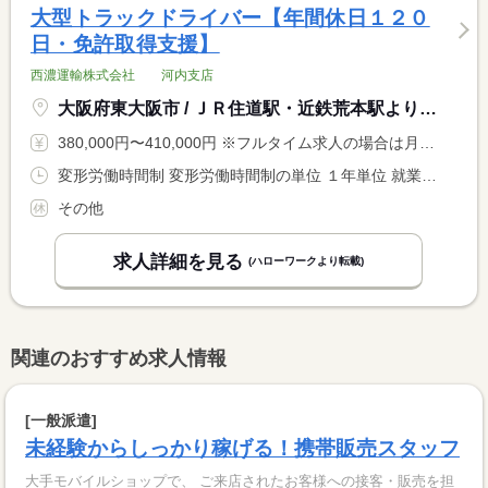
大型トラックドライバー【年間休日１２０
日・免許取得支援】
西濃運輸株式会社 河内支店
大阪府東大阪市 / ＪＲ住道駅・近鉄荒本駅より 近鉄バス 加納バス停 徒歩１分
380,000円〜410,000円 ※フルタイム求人の場合は月額（換算額）、パート求人の場合は時間額を表示しています。
変形労働時間制 変形労働時間制の単位 １年単位 就業時間１ 17時00分〜2時00分
その他
求人詳細を見る
(ハローワークより転載)
関連のおすすめ求人情報
[一般派遣]
未経験からしっかり稼げる！携帯販売スタッフ
大手モバイルショップで、 ご来店されたお客様への接客・販売を担