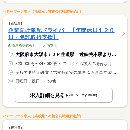
ハローワーク求人（掲載元：布施公共職業安定所）
正社員
企業向け集配ドライバー【年間休日１２０
日・免許取得支援】
西濃運輸株式会社 河内支店
大阪府東大阪市 / ＪＲ住道駅・近鉄荒本駅より 近鉄バス 加納バス停 徒歩１分
323,000円〜348,000円 ※フルタイム求人の場合は月額（換算額）、パート求人の場合は時間額を表示しています。
変形労働時間制 変形労働時間制の単位 １ヶ月単位 就業時間１ 8時00分〜17時00分 就業時間に関する特記事項 ＊荷物量に応じて所定時間を変動させる変形労働時間制 <BR> （例）月・火９時間所定 土６時間所定など <BR> ＊深夜時間帯の勤務はありません。
日曜日，祝日，その他
求人詳細を見る
(ハローワークより転載)
ハローワーク求人（掲載元：布施公共職業安定所）
正社員