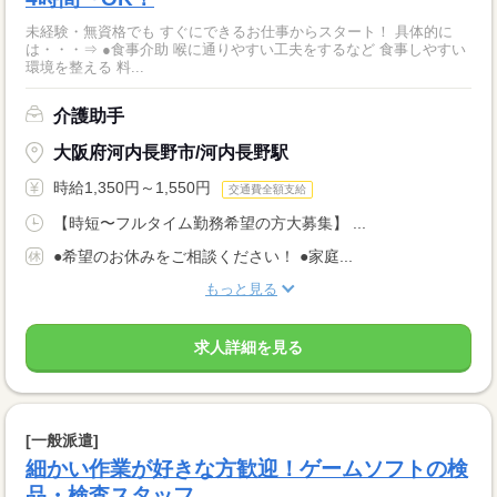
未経験・無資格でも すぐにできるお仕事からスタート！ 具体的に
は・・・⇒ ●食事介助 喉に通りやすい工夫をするなど 食事しやすい
環境を整える 料...
介護助手
大阪府河内長野市/河内長野駅
時給1,350円～1,550円
交通費全額支給
【時短〜フルタイム勤務希望の方大募集】 ...
●希望のお休みをご相談ください！ ●家庭...
もっと見る
求人詳細を見る
[一般派遣]
細かい作業が好きな方歓迎！ゲームソフトの検
品・検査スタッフ