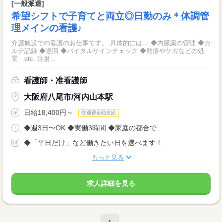
[一般派遣]
希望シフトで子育てと両立◎日勤のみ＊体調管
理メインの看護♪
介護施設での看護のお仕事です。 具体的には… ◆内服薬の管理 ◆カ
ルテ記録 ◆巡回 ◆バイタルサインチェック ◆発疹やケガなどの処
置…etc. 注射...
看護師・准看護師
大阪府八尾市/河内山本駅
日給18,400円～
交通費全額支給
◆週3日〜OK ◆実働3時間 ◆家庭の都合で...
◆「平日だけ」など働きたい日を選べます！...
もっと見る
求人詳細を見る