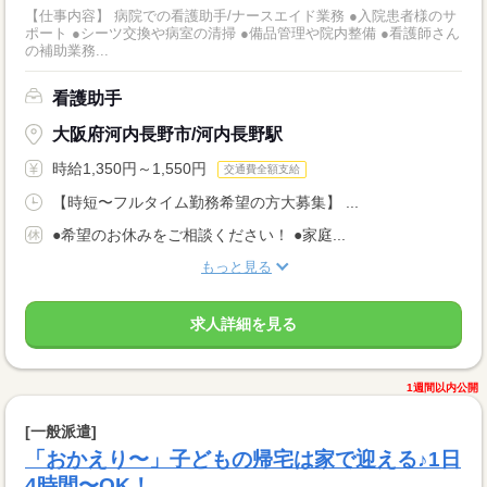
【仕事内容】 病院での看護助手/ナースエイド業務 ●入院患者様のサ
ポート ●シーツ交換や病室の清掃 ●備品管理や院内整備 ●看護師さん
の補助業務...
看護助手
大阪府河内長野市/河内長野駅
時給1,350円～1,550円
交通費全額支給
【時短〜フルタイム勤務希望の方大募集】 ...
●希望のお休みをご相談ください！ ●家庭...
もっと見る
求人詳細を見る
1週間以内公開
[一般派遣]
「おかえり〜」子どもの帰宅は家で迎える♪1日
4時間〜OK！