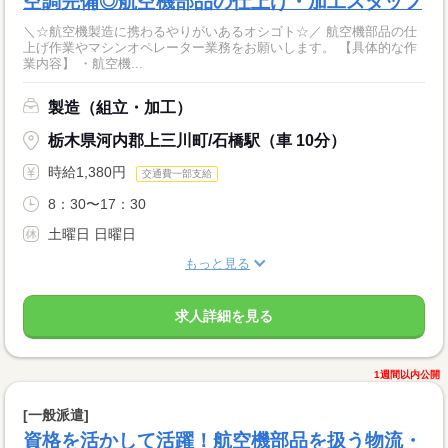
空調完備◎航空機部品の仕上げ・加工スタッフ
＼☆航空機製造に携わるやりがいあるオシゴト☆／ 航空機部品の仕
上げ作業やマシンオペレーター業務をお願いします。 【具体的な作
業内容】 ・航空機...
製造（組立・加工）
栃木県河内郡上三川町/石橋駅（車 10分）
時給1,380円
交通費一部支給
8：30〜17：30
土曜日 日曜日
もっと見る
求人詳細を見る
1週間以内公開
[一般派遣]
資格を活かして活躍！航空機部品を扱う物流・