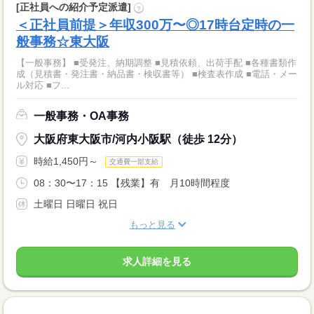
[正社員への紹介予定派遣]
?
＜正社員前提＞年収300万〜◎17時台定時の一
般事務☆東大阪
【一般事務】 ■受発注、納期調整 ■見積依頼、出荷手配 ■各種書類作
成（見積書・発注書・納品書・検収書等） ■検査表作成 ■電話・メー
ル対応 ■フ...
一般事務・OA事務
大阪府東大阪市/河内小阪駅（徒歩 12分）
時給1,450円～
交通費一部支給
08：30〜17：15 【残業】有 月10時間程度
土曜日 日曜日 祝日
もっと見る
求人詳細を見る