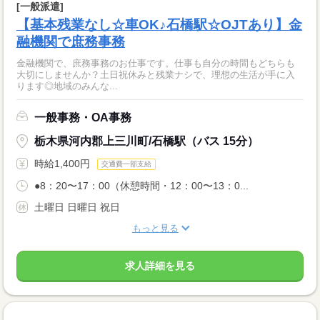
[一般派遣]
【基本残業なし☆車OK♪石橋駅☆OJTあり】金
融機関で庶務事務
金融機関で、庶務事務のお仕事です。仕事も自分の時間もどちらも
大切にしませんか？土日祝休みと残業ナシで、理想の生活が手に入
ります◎地域のみんな...
一般事務・OA事務
栃木県河内郡上三川町/石橋駅（バス 15分）
時給1,400円
交通費一部支給
●8：20〜17：00（休憩時間・12：00〜13：0...
土曜日 日曜日 祝日
もっと見る
求人詳細を見る