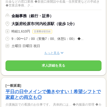
出金などの窓口業務 ◆新規口座開設や名義・住所変更などの手続き
◆営業店事務、ク...
金融事務（銀行・証券）
大阪府松原市/河内松原駅（徒歩 1分）
時給1,610円
交通費全額支給
9：00〜17：00（実働7：00、休憩1：00） ◆...
土曜日 日曜日 祝日
もっと見る
求人詳細を見る
[一般派遣]
平日の日中メインで働きやすい！希望シフトで
家庭との両立も◎
介護施設での看護のお仕事です。 具体的には… ◆内服薬の管理 ◆カ