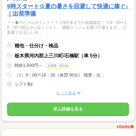
9時スタート☆夏の暑さを回避して快適に稼ぐ♪
｜出荷準備
＊＊◆アピールポイント＊＊ ◎9月末までの短期限定！ ◎9：00〜1
8：30で朝は少しゆっくり！ 通勤ラッシュを避けて通えます。 ◎
真夏でも涼しい冷...
梱包・仕分け・検品
栃木県河内郡上三川町/石橋駅（車 5分）
時給1,500円～
交通費一部支給
（1）9：00〜18：30（休憩 90分） 残業：出...
シフト制/
もっと見る
求人詳細を見る
3日以内公開