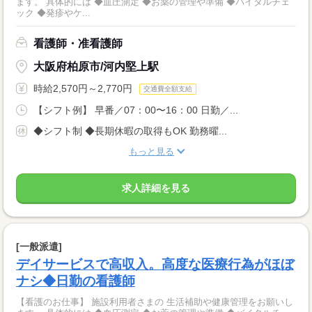
ます。 具体的には ◆血圧測定 ◆お薬の管理や準備 ◆バイタルチェ
ック ◆発疹やケ...
看護師・准看護師
大阪府柏原市/河内堅上駅
時給2,570円～2,770円
交通費全額支給
【シフト例】 早番／07：00〜16：00 日勤／...
◆シフト制 ◆長期休暇の取得もOK 勤務曜...
もっと見る
求人詳細を見る
[一般派遣]
デイサービスで高収入。高度な医療行為がほぼ
ナシ◆日勤の看護師
【看護のお仕事】 施設利用者さまの 生活補助や健康管理をお願いし