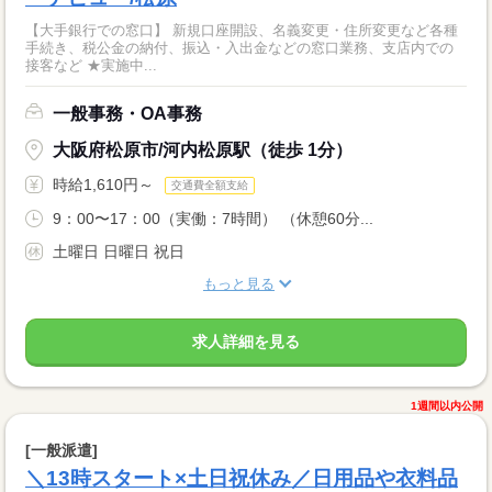
【大手銀行での窓口】 新規口座開設、名義変更・住所変更など各種
手続き、税公金の納付、振込・入出金などの窓口業務、支店内での
接客など ★実施中...
一般事務・OA事務
大阪府松原市/河内松原駅（徒歩 1分）
時給1,610円～
交通費全額支給
9：00〜17：00（実働：7時間） （休憩60分...
土曜日 日曜日 祝日
もっと見る
求人詳細を見る
1週間以内公開
[一般派遣]
＼13時スタート×土日祝休み／日用品や衣料品