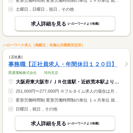
変形労働時間制 変形労働時間制の単位 １ヶ月単位 就業時間１ 9時00分〜16時00分 就業時間に関する特記事項 応募者の方のライフサイクルに合わせ、就業時間の相談可。
土曜日，日曜日，祝日，その他
求人詳細を見る
(ハローワークより転載)
ハローワーク求人（掲載元：布施公共職業安定所）
正社員
事務職【正社員求人・年間休日１２０日】
西濃運輸株式会社 河内支店
大阪府東大阪市 / ＪＲ住道駅・近鉄荒本駅より 近鉄バス 加納バス停 徒歩１分
251,000円〜277,000円 ※フルタイム求人の場合は月額（換算額）、パート求人の場合は時間額を表示しています。
変形労働時間制 変形労働時間制の単位 １ヶ月単位 就業時間１ 8時00分〜17時00分 就業時間２ 10時00分〜19時00分 就業時間３ 11時00分〜20時00分 就業時間に関する特記事項 業務の内容により８時から１１時の間での時差出勤をしています。
日曜日，祝日，その他
求人詳細を見る
(ハローワークより転載)