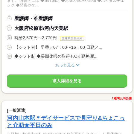
ます。 具体的には ◆血圧測定 ◆お薬の管理や準備 ◆バイタルチェ
ック ◆発疹やケ...
看護師・准看護師
大阪府松原市/河内天美駅
時給2,570円～2,770円
交通費全額支給
【シフト例】 早番／07：00〜16：00 日勤／...
◆シフト制 ◆長期休暇の取得もOK 勤務曜...
もっと見る
求人詳細を見る
1週間以内公開
[一般派遣]
河内山本駅＊デイサービスで見守り&ちょこっ
と介助★平日のみ