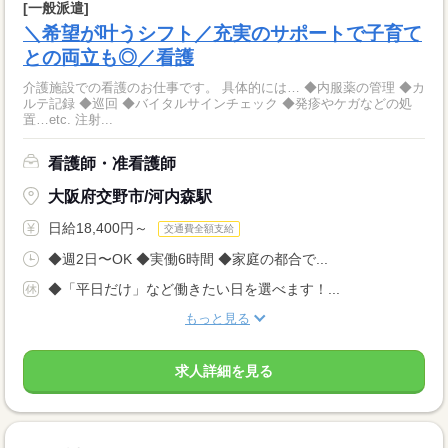
[一般派遣]
＼希望が叶うシフト／充実のサポートで子育て
との両立も◎／看護
介護施設での看護のお仕事です。 具体的には… ◆内服薬の管理 ◆カ
ルテ記録 ◆巡回 ◆バイタルサインチェック ◆発疹やケガなどの処
置…etc. 注射...
看護師・准看護師
大阪府交野市/河内森駅
日給18,400円～
交通費全額支給
◆週2日〜OK ◆実働6時間 ◆家庭の都合で...
◆「平日だけ」など働きたい日を選べます！...
もっと見る
求人詳細を見る