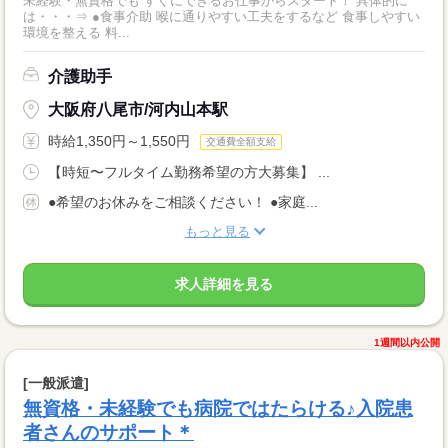
未経験・無資格でも すぐにできるお仕事からスタート！ 具体的に
は・・・⇒ ●食事介助 喉に通りやすい工夫をするなど 食事しやすい
環境を整える 料...
介護助手
大阪府八尾市/河内山本駅
時給1,350円～1,550円
交通費全額支給
【時短〜フルタイム勤務希望の方大募集】 ...
●希望のお休みをご相談ください！ ●家庭...
もっと見る
求人詳細を見る
1週間以内公開
[一般派遣]
無資格・未経験でも病院ではたらける♪入院患
者さんのサポート＊