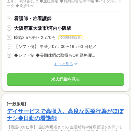
ます。 具体的には ◆血圧測定 ◆お薬の管理や準備 ◆バイタルチェ
ック ◆発疹やケ...
看護師・准看護師
大阪府東大阪市/河内小阪駅
時給2,570円～2,770円
交通費全額支給
【シフト例】 早番／07：00〜16：00 日勤／...
◆シフト制 ◆長期休暇の取得もOK 勤務曜...
もっと見る
求人詳細を見る
[一般派遣]
デイサービスで高収入。高度な医療行為がほぼ
ナシ◆日勤の看護師
【看護のお仕事】 施設利用者さまの 生活補助や健康管理をお願いし