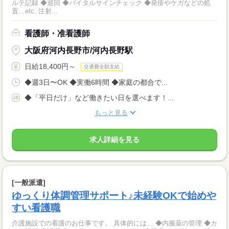
ルテ記録 ◆巡回 ◆バイタルサインチェック ◆発疹やケガなどの処
置…etc. 注射...
看護師・准看護師
大阪府河内長野市/河内長野駅
日給18,400円～
交通費全額支給
◆週3日〜OK ◆実働6時間 ◆家庭の都合で...
◆「平日だけ」など働きたい日を選べます！...
もっと見る
求人詳細を見る
[一般派遣]
ゆっくり体調管理サポート♪未経験OKで始めや
すい看護職
介護施設での看護のお仕事です。 具体的には… ◆内服薬の管理 ◆カ