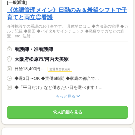
[一般派遣]
《体調管理メイン》日勤のみ＆希望シフトで子
育てと両立◎看護
介護施設での看護のお仕事です。 具体的には… ◆内服薬の管理 ◆カ
ルテ記録 ◆巡回 ◆バイタルサインチェック ◆発疹やケガなどの処
置…etc. 注射...
看護師・准看護師
大阪府松原市/河内天美駅
日給18,400円～
交通費全額支給
◆週3日〜OK ◆実働6時間 ◆家庭の都合で...
◆「平日だけ」など働きたい日を選べます！...
もっと見る
求人詳細を見る