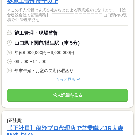
築施工管理技士以上
※この求人情報は株式会社みなとによる職業紹介になります。 【総
合建設会社で管理業務】 ￣￣￣￣￣￣￣￣￣￣￣￣￣ 山口県内の現
場での 管理業務を...
施工管理・現場監督
山口県下関市/幡生駅（車 5分）
年俸6,000,000円～8,000,000円
08：00〜17：00
年末年始・お盆の長期休暇あり
もっと見る
求人詳細を見る
[正社員]
【正社員】保険プロ代理店で営業職／JR大森