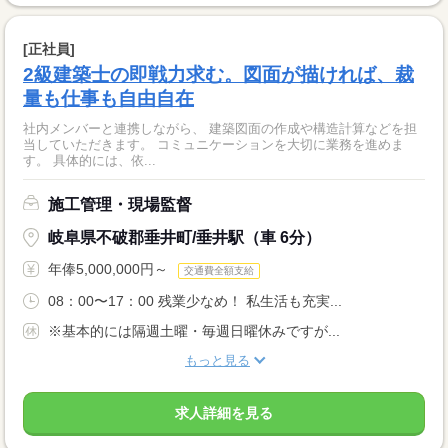
[正社員]
2級建築士の即戦力求む。図面が描ければ、裁
量も仕事も自由自在
社内メンバーと連携しながら、 建築図面の作成や構造計算などを担
当していただきます。 コミュニケーションを大切に業務を進めま
す。 具体的には、依...
施工管理・現場監督
岐阜県不破郡垂井町/垂井駅（車 6分）
年俸5,000,000円～
交通費全額支給
08：00〜17：00 残業少なめ！ 私生活も充実...
※基本的には隔週土曜・毎週日曜休みですが...
もっと見る
求人詳細を見る