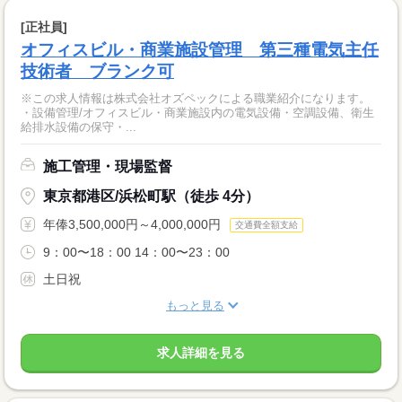
[正社員]
オフィスビル・商業施設管理 第三種電気主任
技術者 ブランク可
※この求人情報は株式会社オズペックによる職業紹介になります。
・設備管理/オフィスビル・商業施設内の電気設備・空調設備、衛生
給排水設備の保守・...
施工管理・現場監督
東京都港区/浜松町駅（徒歩 4分）
年俸3,500,000円～4,000,000円
交通費全額支給
9：00〜18：00 14：00〜23：00
土日祝
もっと見る
求人詳細を見る