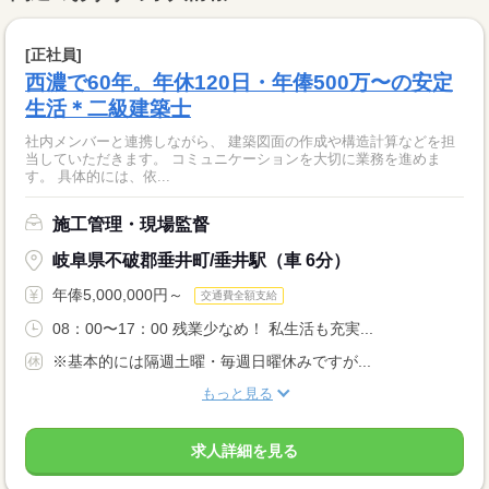
[正社員]
西濃で60年。年休120日・年俸500万〜の安定
生活＊二級建築士
社内メンバーと連携しながら、 建築図面の作成や構造計算などを担
当していただきます。 コミュニケーションを大切に業務を進めま
す。 具体的には、依...
施工管理・現場監督
岐阜県不破郡垂井町/垂井駅（車 6分）
年俸5,000,000円～
交通費全額支給
08：00〜17：00 残業少なめ！ 私生活も充実...
※基本的には隔週土曜・毎週日曜休みですが...
もっと見る
求人詳細を見る