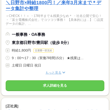
＼日野市×時給1800円！／来年3月末まで＊デ
ータ集計や整理
＜CHECK！！＞ ・17時半まで＆残業少なめ＊ ・社名公開で安心！
・「富士電機株式会社」でコツコツ事務！ 【具体的には…】 〇品質
データの集計、...
一般事務・OA事務
東京都日野市/豊田駅（徒歩 8分）
時給1,800円
交通費一部支給
9：00〜17：30（実働7時間15分） ★残業は...
土曜日 日曜日 祝日
もっと見る
求人詳細を見る
[正社員]