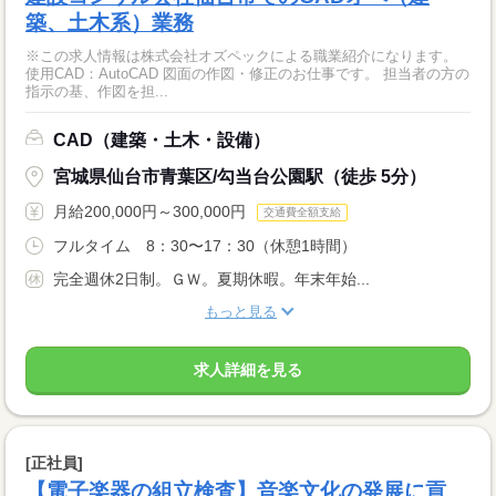
築、土木系）業務
※この求人情報は株式会社オズペックによる職業紹介になります。
使用CAD：AutoCAD 図面の作図・修正のお仕事です。 担当者の方の
指示の基、作図を担...
CAD（建築・土木・設備）
宮城県仙台市青葉区/勾当台公園駅（徒歩 5分）
月給200,000円～300,000円
交通費全額支給
フルタイム 8：30〜17：30（休憩1時間）
完全週休2日制。ＧＷ。夏期休暇。年末年始...
もっと見る
求人詳細を見る
[正社員]
【電子楽器の組立検査】音楽文化の発展に貢