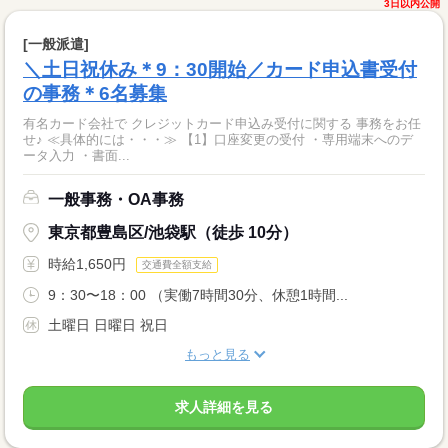
3日以内公開
[一般派遣]
＼土日祝休み＊9：30開始／カード申込書受付
の事務＊6名募集
有名カード会社で クレジットカード申込み受付に関する 事務をお任
せ♪ ≪具体的には・・・≫ 【1】口座変更の受付 ・専用端末へのデ
ータ入力 ・書面...
一般事務・OA事務
東京都豊島区/池袋駅（徒歩 10分）
時給1,650円
交通費全額支給
9：30〜18：00 （実働7時間30分、休憩1時間...
土曜日 日曜日 祝日
もっと見る
求人詳細を見る