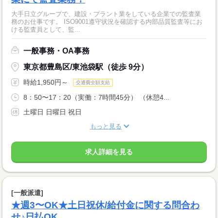
大手日立グループで、建設・プラント業をしている企業での監査業
務のお仕事です。 ISO9001遵守状況を確認する内部品質監査等にお
ける監査員として、監...
一般事務・OA事務
東京都豊島区/東池袋駅（徒歩 9分）
時給1,950円～
交通費全額支給
8：50〜17：20（実働：7時間45分） （休憩4...
土曜日 日曜日 祝日
もっと見る
求人詳細を見る
[一般派遣]
★週3〜OK★土日祝休/給付金に関する問合わ
せ♪日払OK