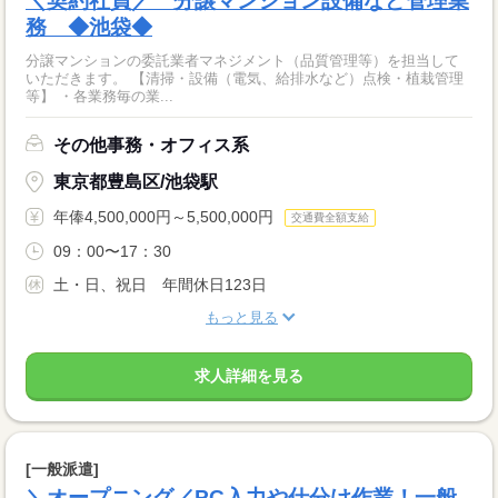
＼契約社員／ 分譲マンション設備など管理業
務 ◆池袋◆
分譲マンションの委託業者マネジメント（品質管理等）を担当して
いただきます。 【清掃・設備（電気、給排水など）点検・植栽管理
等】 ・各業務毎の業...
その他事務・オフィス系
東京都豊島区/池袋駅
年俸4,500,000円～5,500,000円
交通費全額支給
09：00〜17：30
土・日、祝日 年間休日123日
もっと見る
求人詳細を見る
[一般派遣]
＼オープニング／PC入力や仕分け作業！一般