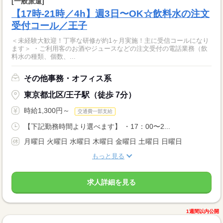
[一般派遣]
【17時-21時／4h】週3日〜OK☆飲料水の注文
受付コール／王子
＜未経験大歓迎！丁寧な研修が約1ヶ月実施！主に受信コールになり
ます＞ ・ご利用客のお酒やジュースなどの注文受付の電話業務（飲
料水の種類、個数、...
その他事務・オフィス系
東京都北区/王子駅（徒歩 7分）
時給1,300円～
交通費一部支給
【下記勤務時間より選べます】 ・17：00〜2...
月曜日 火曜日 水曜日 木曜日 金曜日 土曜日 日曜日
もっと見る
求人詳細を見る
1週間以内公開