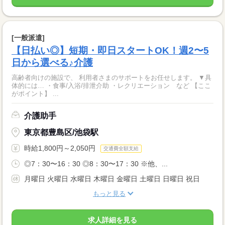
[一般派遣]
【日払い◎】短期・即日スタートOK！週2〜5
日から選べる♪介護
高齢者向けの施設で、 利用者さまのサポートをお任せします。 ▼具
体的には… ・食事/入浴/排泄介助 ・レクリエーション など 【ここ
がポイント】 ...
介護助手
東京都豊島区/池袋駅
時給1,800円～2,050円
交通費全額支給
◎7：30〜16：30 ◎8：30〜17：30 ※他、...
月曜日 火曜日 水曜日 木曜日 金曜日 土曜日 日曜日 祝日
もっと見る
求人詳細を見る