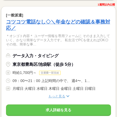
1週間以内公開
[一般派遣]
コツコツ電話なし◇＼年金などの確認＆事務対
応／
＊オシゴト内容＊ ユーザー情報を専用フォームに そのまま入力して
いく、かなり簡単なデータ入力です。 私生活でPCを使えればOK◎
その他、簡単な事...
データ入力・タイピング
東京都豊島区/池袋駅（徒歩 5分）
時給1,700円～
交通費一部支給
09：00〜21：00 上記時間の中で、 週4〜、1...
月曜日 火曜日 水曜日 木曜日 金曜日 土曜日 日曜日
もっと見る
求人詳細を見る