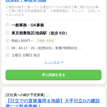
◎電柱や地下に通っている通信ケーブルの保全工事に関わるお仕事
・工事に関する申請書類作成 ・工事費用整合、チェック ・社内シス
テムへの入力 ・...
一般事務・OA事務
東京都豊島区/池袋駅（徒歩 6分）
時給1,800円～
交通費一部支給
08：40-17：20（休憩60分）実働7時間40分 ...
土曜日 日曜日 祝日
もっと見る
求人詳細を見る
[正社員への紹介予定派遣]
?
【日立での直接雇用＆池袋】大手日立Gの建設
業にて監査業務！