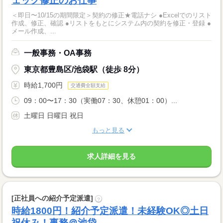
ェック修正のお仕事
＜即日〜10/15の期間限定＞契約の修正★電話ナシ ●Excelでのリスト
作成、修正、確認 ●リストをもとにシステム内の契約を修正・登録 ●
メール作成、...
一般事務・OA事務
東京都豊島区/池袋駅（徒歩 8分）
時給1,700円
交通費全額支給
09：00〜17：30（実働07：30、休憩01：00）...
土曜日 日曜日 祝日
もっと見る
求人詳細を見る
[正社員への紹介予定派遣]
?
時給1800円！紹介予定派遣！未経験OK◎土日
祝休み！事務＠池袋