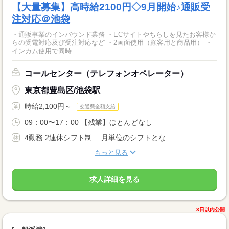
【大量募集】高時給2100円◇9月開始♪通販受
注対応＠池袋
・通販事業のインバウンド業務 ・ECサイトやちらしを見たお客様か
らの受電対応及び受注対応など ・2画面使用（顧客用と商品用） ・
インカム使用で同時...
コールセンター（テレフォンオペレーター）
東京都豊島区/池袋駅
時給2,100円～
交通費全額支給
09：00〜17：00 【残業】ほとんどなし
4勤務 2連休シフト制 月単位のシフトとな...
もっと見る
求人詳細を見る
3日以内公開