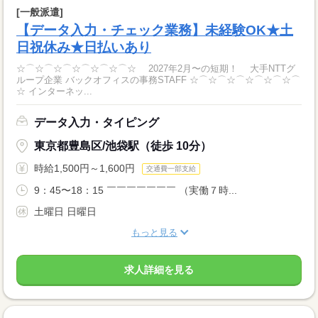
[一般派遣]
【データ入力・チェック業務】未経験OK★土
日祝休み★日払いあり
☆⌒☆⌒☆⌒☆⌒☆⌒☆⌒☆ 2027年2月〜の短期！ 大手NTTグ
ループ企業 バックオフィスの事務STAFF ☆⌒☆⌒☆⌒☆⌒☆⌒☆⌒
☆ インターネッ...
データ入力・タイピング
東京都豊島区/池袋駅（徒歩 10分）
時給1,500円～1,600円
交通費一部支給
9：45〜18：15 ￣￣￣￣￣￣￣ （実働７時...
土曜日 日曜日
もっと見る
求人詳細を見る