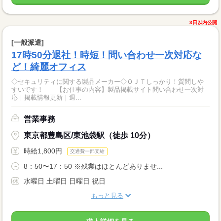
3日以内公開
[一般派遣]
17時50分退社！時短！問い合わせ一次対応な
ど！綺麗オフィス
◇セキュリティに関する製品メーカー◇ＯＪＴしっかり！質問しや
すいです！ 【お仕事の内容】製品掲載サイト問い合わせ一次対
応｜掲載情報更新｜週...
営業事務
東京都豊島区/東池袋駅（徒歩 10分）
時給1,800円
交通費一部支給
8：50〜17：50 ※残業はほとんどありませ...
水曜日 土曜日 日曜日 祝日
もっと見る