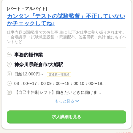
[パート・アルバイト]
カンタン『テストの試験監督」不正していない
かチェックしてね♪
仕事内容 試験監督でのお仕事 主に 以下お仕事に割り振りされます。
・会場誘導 ・試験教室設営 ・問題配布、答案回収・集計 他にもイベ
ントなど...
事務的軽作業
神奈川県鎌倉市/大船駅
日給12,000円～
交通費一部支給
08：00〜17：00 09：00〜18：00 10：00〜19...
【自己申告制シフト】働きたいときに働けま...
もっと見る
求人詳細を見る