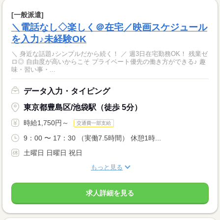
[一般派遣]
＼電話なし◇楽しく＠在宅／映画スケジュール
を入力♪未経験OK
＼ 身近な話題♪シンプルだから続く！ ／ 週3日在宅勤務OK！ 残業ゼ
ロ◎ 自由度が高いからこそ プライベート優先の働き方ができる♪ 趣
味・習い事・...
データ入力・タイピング
東京都豊島区/池袋駅（徒歩 5分）
時給1,750円～
交通費一部支給
9：00 〜 17：30 （実働7.5時間） 休憩1時...
土曜日 日曜日 祝日
もっと見る
求人詳細を見る