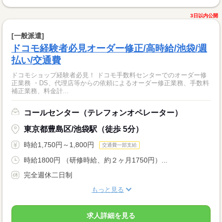
3日以内公開
[一般派遣]
ドコモ経験者必見オーダー修正/高時給/池袋/週
払い/交通費
ドコモショップ経験者必見！ ドコモ手数料センターでのオーダー修
正業務 ・DS、代理店等からの依頼によるオーダー修正業務、手数料
補正業務、料金計...
コールセンター（テレフォンオペレーター）
東京都豊島区/池袋駅（徒歩 5分）
時給1,750円～1,800円
交通費一部支給
時給1800円 （研修時給、約２ヶ月1750円）...
完全週休二日制
もっと見る
求人詳細を見る