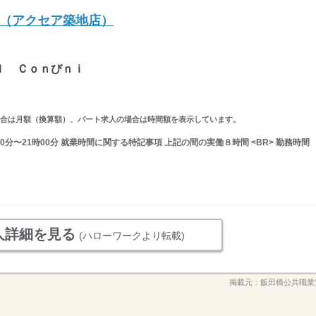
（アクセア築地店）
ｉ
ｌ Ｃｏｎびｎｉ
求人の場合は月額（換算額）、パート求人の場合は時間額を表示しています。
0分〜21時00分 就業時間に関する特記事項 上記の間の実働８時間 <BR> 勤務時間
人詳細を見る
(ハローワークより転載)
掲載元：
飯田橋公共職業