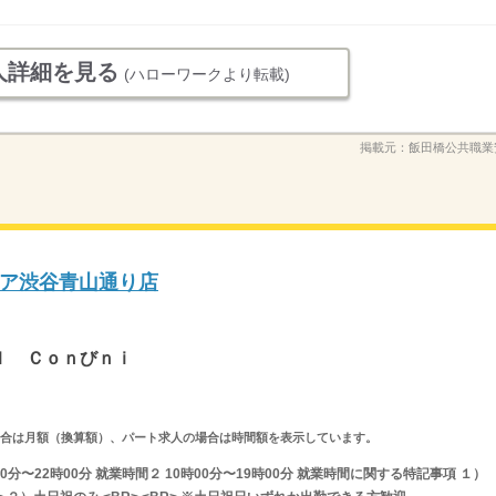
人詳細を見る
(ハローワークより転載)
掲載元：
飯田橋公共職業
ア渋谷青山通り店
ｉ
ｌ Ｃｏｎびｎｉ
求人の場合は月額（換算額）、パート求人の場合は時間額を表示しています。
分〜22時00分 就業時間２ 10時00分〜19時00分 就業時間に関する特記事項 １）