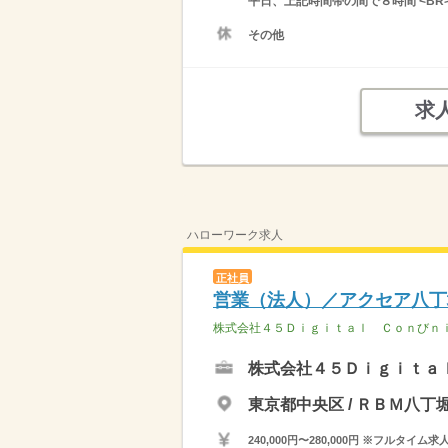
平日、上記時間帯の間で８時間 <BR>
その他
求
ハローワーク求人
正社員
営業（法人）／アクセア八丁
株式会社４５Ｄｉｇｉｔａｌ Ｃｏｎびｎ
株式会社４５Ｄｉｇｉｔａ
東京都中央区 / ＲＢＭ八
240,000円〜280,000円 ※フ