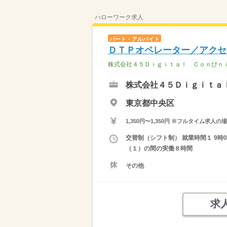
ハローワーク求人
パート・アルバイト
ＤＴＰオペレーター／アクセ
株式会社４５Ｄｉｇｉｔａｌ Ｃｏｎびｎ
株式会社４５Ｄｉｇｉｔａ
東京都中央区
1,350円〜1,350円 ※フルタイム
交替制（シフト制） 就業時間１ 9時0
（１）の間の実働８時間
その他
求