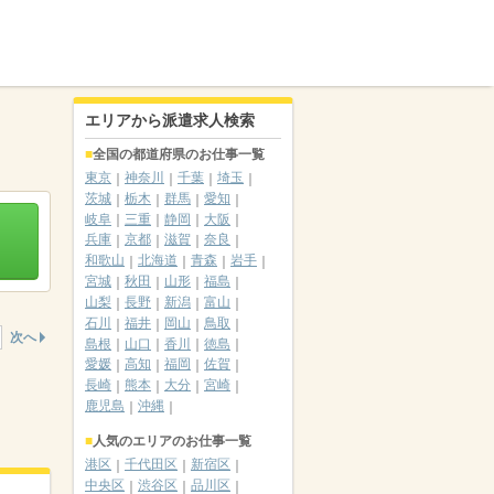
エリアから派遣求人検索
全国の都道府県のお仕事一覧
東京
神奈川
千葉
埼玉
茨城
栃木
群馬
愛知
岐阜
三重
静岡
大阪
兵庫
京都
滋賀
奈良
和歌山
北海道
青森
岩手
宮城
秋田
山形
福島
山梨
長野
新潟
富山
石川
福井
岡山
鳥取
次へ
島根
山口
香川
徳島
愛媛
高知
福岡
佐賀
長崎
熊本
大分
宮崎
鹿児島
沖縄
人気のエリアのお仕事一覧
港区
千代田区
新宿区
中央区
渋谷区
品川区