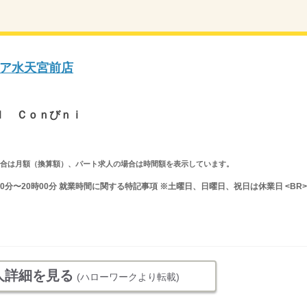
ア水天宮前店
ｉ
ｌ Ｃｏｎびｎｉ
求人の場合は月額（換算額）、パート求人の場合は時間額を表示しています。
0分〜20時00分 就業時間に関する特記事項 ※土曜日、日曜日、祝日は休業日 <BR>
人詳細を見る
(ハローワークより転載)