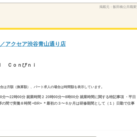
掲載元：
飯田橋公共職業
／アクセア渋谷青山通り店
ｉ
ｌ Ｃｏｎびｎｉ
求人の場合は月額（換算額）、パート求人の場合は時間額を表示しています。
0分〜22時00分 就業時間２ 20時00分〜8時00分 就業時間に関する特記事項 ・平日
間帯の間で実働８時間 <BR> ＊最初の３〜６か月は研修期間として（１）日勤で仕事