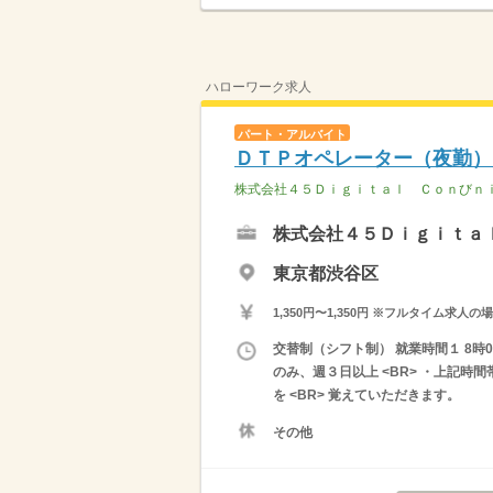
ハローワーク求人
パート・アルバイト
ＤＴＰオペレーター（夜勤）
株式会社４５Ｄｉｇｉｔａｌ Ｃｏｎびｎ
株式会社４５Ｄｉｇｉｔａ
東京都渋谷区
1,350円〜1,350円 ※フルタイム
交替制（シフト制） 就業時間１ 8時0
のみ、週３日以上 <BR> ・上記時
を <BR> 覚えていただきます。
その他