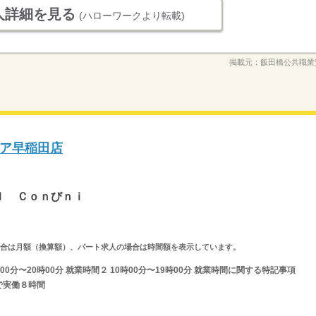
人詳細を見る
(ハローワークより転載)
掲載元：
飯田橋公共職業
ア早稲田店
ｉ
ｌ Ｃｏｎびｎｉ
求人の場合は月額（換算額）、パート求人の場合は時間額を表示しています。
0分〜20時00分 就業時間２ 10時00分〜19時00分 就業時間に関する特記事項
で実働８時間