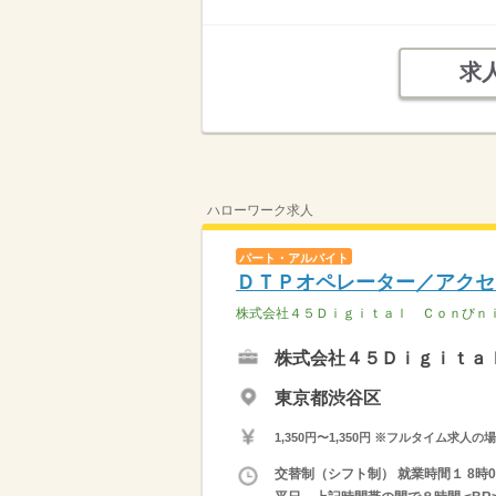
求
ハローワーク求人
パート・アルバイト
ＤＴＰオペレーター／アクセ
株式会社４５Ｄｉｇｉｔａｌ Ｃｏｎびｎ
株式会社４５Ｄｉｇｉｔａ
東京都渋谷区
1,350円〜1,350円 ※フルタイム
交替制（シフト制） 就業時間１ 8時00