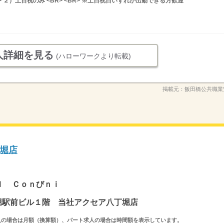
 ２）土日祝のみ <BR> <BR> ※土日祝日いずれか出勤できる方歓迎
人詳細を見る
(ハローワークより転載)
掲載元：
飯田橋公共職業
堀店
ｉ
ｌ Ｃｏｎびｎｉ
丁堀駅前ビル１階 当社アクセア八丁堀店
ルタイム求人の場合は月額（換算額）、パート求人の場合は時間額を表示しています。