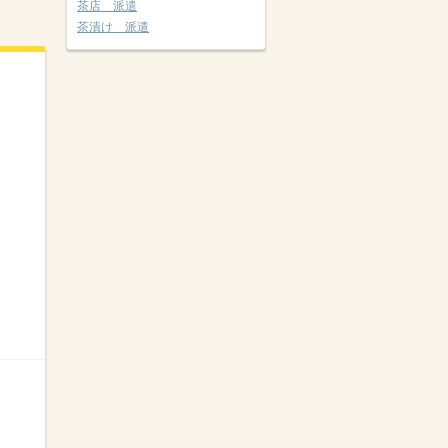
茶店 派遣
茶漬け 派遣