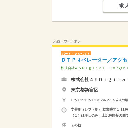
求
ハローワーク求人
パート・アルバイト
ＤＴＰオペレーター／アクセ
株式会社４５Ｄｉｇｉｔａｌ Ｃｏｎびｎ
株式会社４５Ｄｉｇｉｔａ
東京都新宿区
1,350円〜1,350円 ※フルタイム
交替制（シフト制） 就業時間１ 11時0
（１）は平日のみ、上記時間帯の間
その他