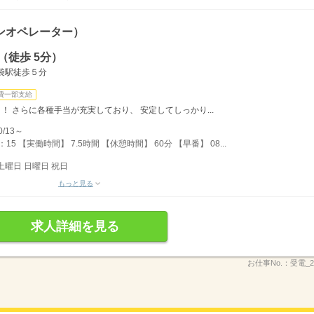
ンオペレーター）
（徒歩 5分）
袋駅徒歩５分
費一部支給
ト！ さらに各種手当が充実しており、 安定してしっかり...
/13～
：15 【実働時間】 7.5時間 【休憩時間】 60分 【早番】 08...
土曜日 日曜日 祝日
もっと見る
求人詳細を見る
お仕事No.：
受電_2