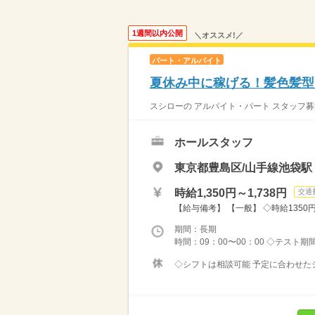
1週間以内公開
＼オススメ!／
パート・アルバイト
夏休み中に稼げる！髪色髪型自
スシローの アルバイト・パート スタッフ募
ホールスタッフ
東京都豊島区/山手線池袋駅
時給1,350円～1,738円
交通
【給与備考】 【一般】 ◇時給1350円 
期間：長期
時間：09：00〜00：00 ◇テスト期
◇シフトは相談可能 予定に合わせたシ