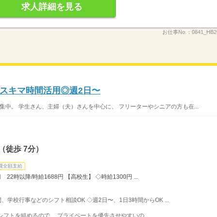
求人詳細を見る
お仕事No.：
0841_HB
スキマ時間活用◎週2日〜
集中。 学生さん、主婦（夫）さんを中心に、 フリーターやシニアの方も在...
（徒歩 7分）
費全額支給
22時以降/時給1688円 【高校生】 ◇時給1300円 ...
間、学校行事などのシフト相談OK ◇週2日〜、1日3時間からOK ...
フトを組めるので、 プライベートを優先させやすいの...