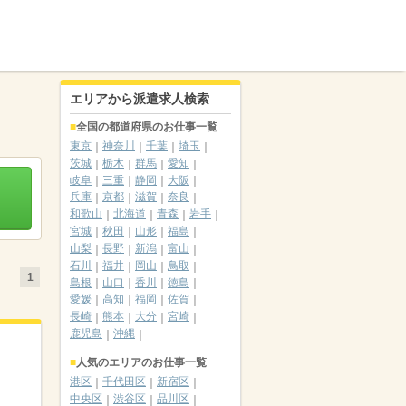
エリアから派遣求人検索
全国の都道府県のお仕事一覧
東京
神奈川
千葉
埼玉
茨城
栃木
群馬
愛知
岐阜
三重
静岡
大阪
兵庫
京都
滋賀
奈良
和歌山
北海道
青森
岩手
宮城
秋田
山形
福島
山梨
長野
新潟
富山
石川
福井
岡山
鳥取
1
島根
山口
香川
徳島
愛媛
高知
福岡
佐賀
長崎
熊本
大分
宮崎
鹿児島
沖縄
人気のエリアのお仕事一覧
港区
千代田区
新宿区
中央区
渋谷区
品川区