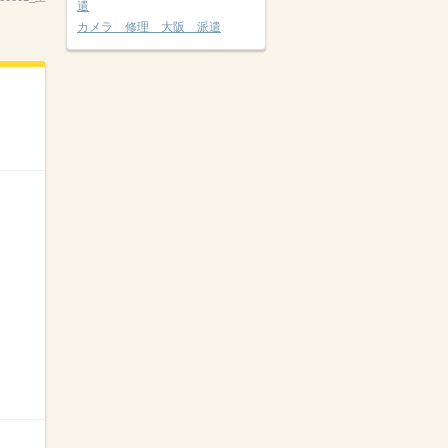
遣
カメラ 修理 大阪 派遣