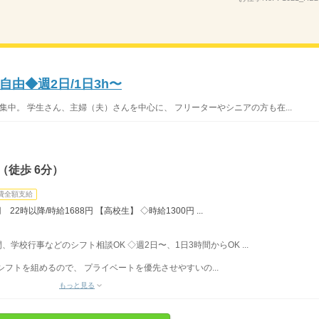
由◆週2日/1日3h〜
集中。 学生さん、主婦（夫）さんを中心に、 フリーターやシニアの方も在...
（徒歩 6分）
費全額支給
22時以降/時給1688円 【高校生】 ◇時給1300円 ...
間、学校行事などのシフト相談OK ◇週2日〜、1日3時間からOK ...
フトを組めるので、 プライベートを優先させやすいの...
もっと見る