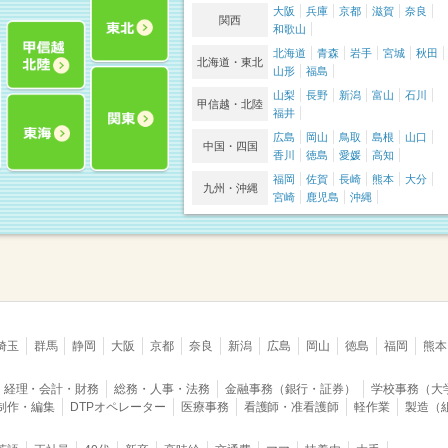
大阪
兵庫
京都
滋賀
奈良
関西
和歌山
北海道
青森
岩手
宮城
秋田
北海道・東北
山形
福島
山梨
長野
新潟
富山
石川
甲信越・北陸
福井
広島
岡山
鳥取
島根
山口
中国・四国
香川
徳島
愛媛
高知
福岡
佐賀
長崎
熊本
大分
九州・沖縄
宮崎
鹿児島
沖縄
埼玉
群馬
静岡
大阪
京都
奈良
新潟
広島
岡山
徳島
福岡
熊本
経理・会計・財務
総務・人事・法務
金融事務（銀行・証券）
学校事務（大
B制作・編集
DTPオペレーター
医療事務
看護師・准看護師
軽作業
製造（