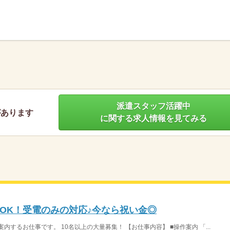
】
派遣スタッフ活躍中
があります
に関する求人情報を見てみる
OK！受電のみの対応♪今なら祝い金◎
するお仕事です。 10名以上の大量募集！ 【お仕事内容】 ■操作案内 「...