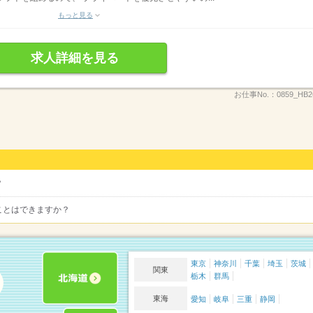
もっと見る
求人詳細を見る
お仕事No.：
0859_HB
？
ことはできますか？
東京
神奈川
千葉
埼玉
茨城
関東
栃木
群馬
東海
愛知
岐阜
三重
静岡