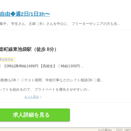
由◆週2日/1日3h〜
集中。 学生さん、主婦（夫）さんを中心に、 フリーターやシニアの方も在...
楽町線東池袋駅（徒歩 8分）
費全額支給
22時以降/時給1688円 【高校生】 ◇時給1300円 ...
みの勤務もOK！ ◇テスト期間、学校行事などのシフト相談OK ◇週...
フトを組めるので、 プライベートを優先させやすいの...
もっと見る
求人詳細を見る
お仕事No.：
1021_HB