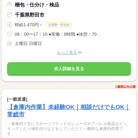
梱包・仕分け・検品
千葉県野田市
時給1,470円～
交通費一部支給
08：00〜17：10 ●実働：8時間 ●休憩：70...
土曜日 日曜日
もっと見る
求人詳細を見る
1週間以内公開
[一般派遣]
【倉庫内作業】未経験OK｜相談だけでもOK｜
常総市
・倉庫内で主にスポーツブランドのシューズやアパレル製品をピッ
キングしたり値札付けなどをしていただく一般的な倉庫内作業で
す。