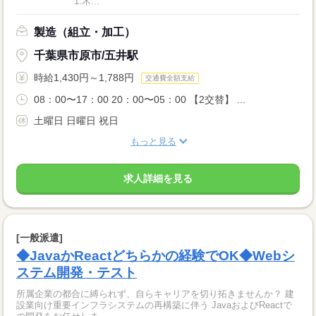
￣￣￣￣￣￣ 1.木...
製造（組立・加工）
千葉県市原市/五井駅
時給1,430円～1,788円
交通費全額支給
08：00〜17：00 20：00〜05：00 【2交替】 ...
土曜日 日曜日 祝日
もっと見る
求人詳細を見る
[一般派遣]
◆JavaかReactどちらかの経験でOK◆Webシ
ステム開発・テスト
所属企業の都合に縛られず、自らキャリアを切り拓きませんか？ 建
設業向け重要インフラシステムの再構築に伴う JavaおよびReactで