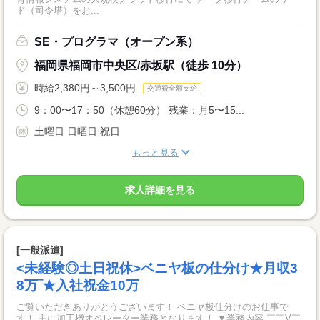
ド（司令塔）をお...
SE・プログラマ（オープン系）
福岡県福岡市中央区/赤坂駅（徒歩 10分）
時給2,380円～3,500円
交通費全額支給
9：00〜17：50（休憩60分） 残業：月5〜15...
土曜日 日曜日 祝日
もっと見る
求人詳細を見る
[一般派遣]
<未経験◎土日祝休>ベニヤ板の仕分け★月収3
8万‾★入社祝金10万
ご覧いただきありがとうございます！ ベニヤ板仕分けのお仕事で
す！ 主に加工機オペレーター業務となります！ ▼業務内容 ￣￣V￣