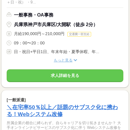
＋日・祝） ・9...
一般事務・OA事務
兵庫県神戸市兵庫区/大開駅（徒歩 2分）
月給190,000円～210,000円
交通費一部支給
09：00〜20：00
日・祝日+平日1日、年末年始・夏季休暇、年...
もっと見る
求人詳細を見る
[一般派遣]
＼在宅率50％以上／話題のサブスク化に携わ
る！Webシステム改修
所属企業の都合に縛られず、自らキャリアを切り拓きませんか？ 大
手オンラインナビサービスのサブスク化に伴う Webシステム改修を