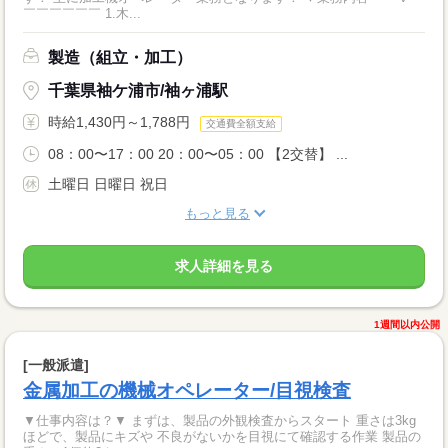
￣￣￣￣￣￣ 1.木...
製造（組立・加工）
千葉県袖ケ浦市/袖ヶ浦駅
時給1,430円～1,788円
交通費全額支給
08：00〜17：00 20：00〜05：00 【2交替】 ...
土曜日 日曜日 祝日
もっと見る
求人詳細を見る
1週間以内公開
[一般派遣]
金属加工の機械オペレーター/目視検査
▼仕事内容は？▼ まずは、製品の外観検査からスタート 重さは3kg
ほどで、製品にキズや 不良がないかを目視にて確認する作業 製品の