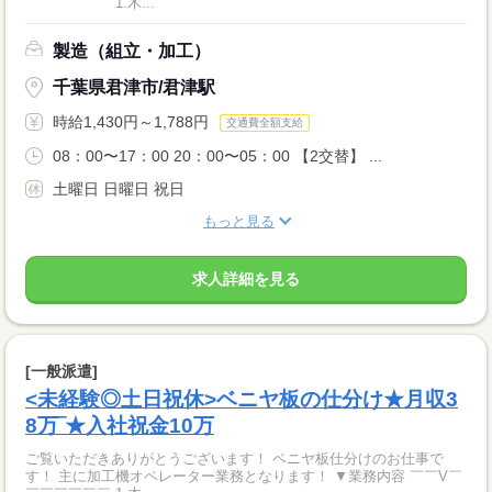
￣￣￣￣￣￣ 1.木...
製造（組立・加工）
千葉県君津市/君津駅
時給1,430円～1,788円
交通費全額支給
08：00〜17：00 20：00〜05：00 【2交替】 ...
土曜日 日曜日 祝日
もっと見る
求人詳細を見る
[一般派遣]
<未経験◎土日祝休>ベニヤ板の仕分け★月収3
8万‾★入社祝金10万
ご覧いただきありがとうございます！ ベニヤ板仕分けのお仕事で
す！ 主に加工機オペレーター業務となります！ ▼業務内容 ￣￣V￣