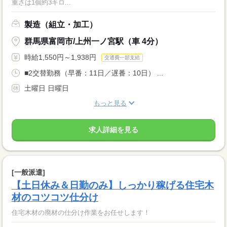
重さは1個約3キロ...
製造（組立・加工）
群馬県富岡市/上州一ノ宮駅（車 4分）
時給1,550円～1,938円
交通費一部支給
■2交替勤務（早番：11日／遅番：10日） ...
土曜日 日曜日
もっと見る
求人詳細を見る
[一般派遣]
【土日休み＆日勤のみ】しっかり稼げる住宅木
材のコツコツ仕分け
住宅木材の廃材の仕分け作業をお任せします！