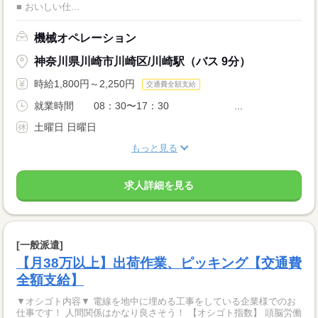
■ おいしい仕...
機械オペレーション
神奈川県川崎市川崎区/川崎駅（バス 9分）
時給1,800円～2,250円
交通費全額支給
就業時間 08：30〜17：30 ...
土曜日 日曜日
もっと見る
求人詳細を見る
[一般派遣]
【月38万以上】出荷作業、ピッキング【交通費
全額支給】
▼オシゴト内容▼ 電線を地中に埋める工事をしている企業様でのお
仕事です！ 人間関係はかなり良さそう！ 【オシゴト指数】 頭脳労働