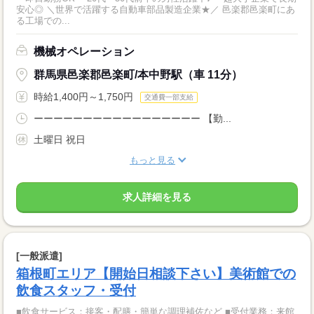
安心◎ ＼世界で活躍する自動車部品製造企業★／ 邑楽郡邑楽町にあ
る工場での...
機械オペレーション
群馬県邑楽郡邑楽町/本中野駅（車 11分）
時給1,400円～1,750円
交通費一部支給
ーーーーーーーーーーーーーーーーー 【勤...
土曜日 祝日
もっと見る
求人詳細を見る
[一般派遣]
箱根町エリア【開始日相談下さい】美術館での
飲食スタッフ・受付
■飲食サービス：接客・配膳・簡単な調理補佐など ■受付業務：来館