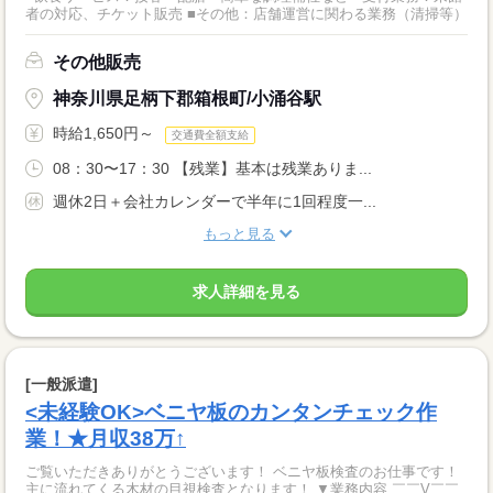
者の対応、チケット販売 ■その他：店舗運営に関わる業務（清掃等）
その他販売
神奈川県足柄下郡箱根町/小涌谷駅
時給1,650円～
交通費全額支給
08：30〜17：30 【残業】基本は残業ありま...
週休2日＋会社カレンダーで半年に1回程度一...
もっと見る
求人詳細を見る
[一般派遣]
<未経験OK>ベニヤ板のカンタンチェック作
業！★月収38万↑
ご覧いただきありがとうございます！ ベニヤ板検査のお仕事です！
主に流れてくる木材の目視検査となります！ ▼業務内容 ￣￣V￣￣