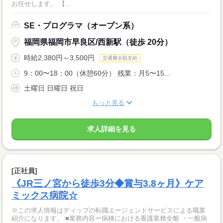
お任せします。 【...
SE・プログラマ（オープン系）
福岡県福岡市早良区/西新駅（徒歩 20分）
時給2,380円～3,500円
交通費全額支給
9：00〜18：00（休憩60分） 残業：月5〜15...
土曜日 日曜日 祝日
もっと見る
求人詳細を見る
[正社員]
《JR三ノ宮から徒歩3分◆賞与3.8ヶ月》ケア
ミックス病院☆
※この求人情報はディップの転職エージェントサービスによる職業
紹介になります。 ■業務内容ー病棟における看護業務全般 ・一般病