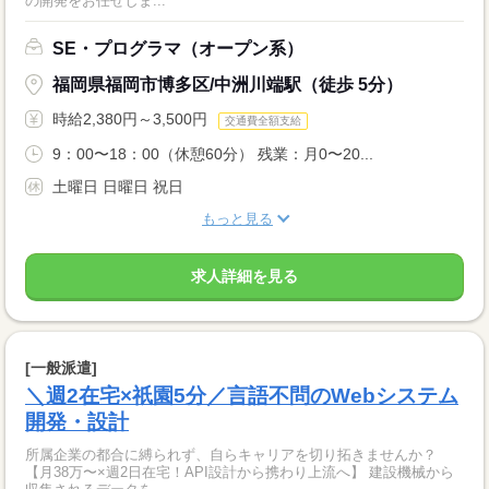
の開発をお任せしま...
SE・プログラマ（オープン系）
福岡県福岡市博多区/中洲川端駅（徒歩 5分）
時給2,380円～3,500円
交通費全額支給
9：00〜18：00（休憩60分） 残業：月0〜20...
土曜日 日曜日 祝日
もっと見る
求人詳細を見る
[一般派遣]
＼週2在宅×祇園5分／言語不問のWebシステム
開発・設計
所属企業の都合に縛られず、自らキャリアを切り拓きませんか？
【月38万〜×週2日在宅！API設計から携わり上流へ】 建設機械から