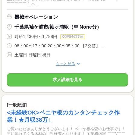
￣￣￣￣￣ 1.木...
機械オペレーション
千葉県袖ケ浦市/袖ヶ浦駅（車 None分）
時給1,430円～1,788円
交通費全額支給
08：00〜17：00 20：00〜05：00 【2交替】 ...
土曜日 日曜日 祝日
もっと見る
求人詳細を見る
[一般派遣]
<未経験OK>ベニヤ板のカンタンチェック作
業！★月収38万↑
ご覧いただきありがとうございます！ ベニヤ板検査のお仕事です！
主に流れてくる木材の目視検査となります！ ▼業務内容 ￣￣V￣￣