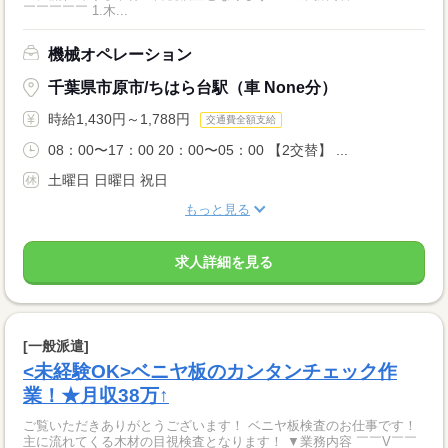
￣￣￣￣￣ 1.木...
機械オペレーション
千葉県市原市/ちはら台駅（車 None分）
時給1,430円～1,788円
交通費全額支給
08：00〜17：00 20：00〜05：00 【2交替】 ...
土曜日 日曜日 祝日
もっと見る
求人詳細を見る
[一般派遣]
<未経験OK>ベニヤ板のカンタンチェック作
業！★月収38万↑
ご覧いただきありがとうございます！ ベニヤ板検査のお仕事です！
主に流れてくる木材の目視検査となります！ ▼業務内容 ￣￣V￣￣