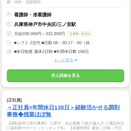
棟：内科・泌尿器科...
看護師・准看護師
兵庫県神戸市中央区/三ノ宮駅
月給208,000円～332,300円
交通費一部支給
■シフト 2交代 ■日勤 08：30-17：00（休...
■休日制度 週休2日制 ■年間休日数 108日
もっと見る
求人詳細を見る
[正社員]
＜正社員×年間休日138日＞経験活かせる調剤
事務◆残業ほぼ無
【調剤薬局で受付事務】 ◎受付・会計業務 ◎処方箋入力 ◎電話対応
◎薬剤師サポート（ピッキング等） 【就業時間】週休二日制（平日