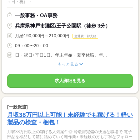
＋日・祝） ・...
一般事務・OA事務
兵庫県神戸市灘区/王子公園駅（徒歩 3分）
月給190,000円～210,000円
交通費一部支給
09：00〜20：00
日・祝日+平日1日、年末年始・夏季休暇、年...
もっと見る
求人詳細を見る
[一般派遣]
月収38万円以上可能！未経験でも稼げる！軽い
製品の検査・梱包！
月収38万円以上の稼げる人気案件◎ 冷暖房完備の快適な職場で 電子
部品を検品して箱に詰めていく軽作業♪ 未経験の方も丁寧なフォロー