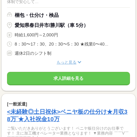
体制で安心して...
梱包・仕分け・検品
愛知県春日井市/勝川駅（車 5分）
時給1,600円～2,000円
8：30〜17：30、20：30〜5：30 ★残業0〜40...
週休2日のシフト制
もっと見る
求人詳細を見る
[一般派遣]
<未経験◎土日祝休>ベニヤ板の仕分け★月収3
8万‾★入社祝金10万
ご覧いただきありがとうございます！ ベニヤ板仕分けのお仕事で
す！ 主に加工機オペレーター業務となります！ ▼業務内容 ￣￣V￣