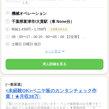
￣￣￣￣￣ 1.木...
機械オペレーション
千葉県富津市/大貫駅（車 None分）
時給1,430円～1,788円
交通費全額支給
08：00〜17：00 20：00〜05：00 【2交替】 ...
土曜日 日曜日 祝日
もっと見る
求人詳細を見る
[一般派遣]
<未経験OK>ベニヤ板のカンタンチェック作
業！★月収38万↑
ご覧いただきありがとうございます！ ベニヤ板検査のお仕事です！
主に流れてくる木材の目視検査となります！ ▼業務内容 ￣￣V￣￣