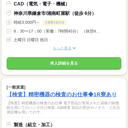
CAD（電気・電子・機械）
神奈川県鎌倉市/湘南町屋駅（徒歩 6分）
時給3,000円～
交通費全額支給
8：30〜17：00（実働：7時間45分） （休憩4...
土曜日 日曜日 祝日
もっと見る
求人詳細を見る
[一般派遣]
【検査】精密機器の検査のお仕事◆1R寮あり
【検査】精密機器の検査のお仕事 電子部品が実装された基板の顕微
鏡を用いてのハンダ付け検査､X線検査 部品の照合やノギス・三次元
測定機を用いての寸...
製造（組立・加工）