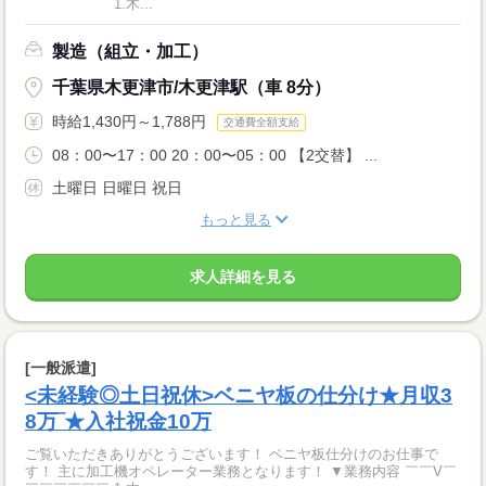
￣￣￣￣￣￣ 1.木...
製造（組立・加工）
千葉県木更津市/木更津駅（車 8分）
時給1,430円～1,788円
交通費全額支給
08：00〜17：00 20：00〜05：00 【2交替】 ...
土曜日 日曜日 祝日
もっと見る
求人詳細を見る
[一般派遣]
<未経験◎土日祝休>ベニヤ板の仕分け★月収3
8万‾★入社祝金10万
ご覧いただきありがとうございます！ ベニヤ板仕分けのお仕事で
す！ 主に加工機オペレーター業務となります！ ▼業務内容 ￣￣V￣