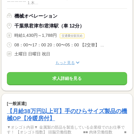
￣￣￣￣￣ 1.木...
機械オペレーション
千葉県君津市/君津駅（車 12分）
時給1,430円～1,788円
交通費全額支給
08：00〜17：00 20：00〜05：00 【2交替】 ...
土曜日 日曜日 祝日
もっと見る
求人詳細を見る
[一般派遣]
【月給38万円以上可】手のひらサイズ製品の機
械OP【冷暖房付】
▼オシゴト内容▼ 金属製の部品を製造している企業様でのお仕事で
す！ 【オシゴト指数】 頭脳労働指数 ■■ 肉体労働指数 ■