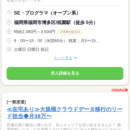
収集されるデータを...
SE・プログラマ（オープン系）
福岡県福岡市博多区/祇園駅（徒歩 5分）
時給2,380円～3,500円
交通費全額支給
9：00〜18：00（休憩60分） 残業：月5〜15...
土曜日 日曜日 祝日
もっと見る
求人詳細を見る
3日以内公開
[一般派遣]
≪在宅あり≫大規模クラウドデータ移行のリー
ド担当◆月38万〜
所属企業の都合に縛られず、自らキャリアを切り拓きませんか？ 教
育情報システムの大規模クラウド移行にて データ移行チームのリー