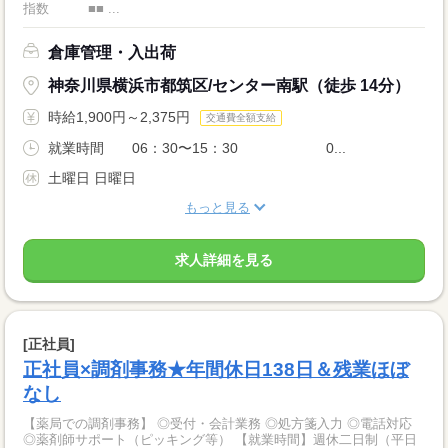
指数 ■■ ...
倉庫管理・入出荷
神奈川県横浜市都筑区/センター南駅（徒歩 14分）
時給1,900円～2,375円
交通費全額支給
就業時間 06：30〜15：30 0...
土曜日 日曜日
もっと見る
求人詳細を見る
[正社員]
正社員×調剤事務★年間休日138日＆残業ほぼ
なし
【薬局での調剤事務】 ◎受付・会計業務 ◎処方箋入力 ◎電話対応
◎薬剤師サポート（ピッキング等） 【就業時間】週休二日制（平日