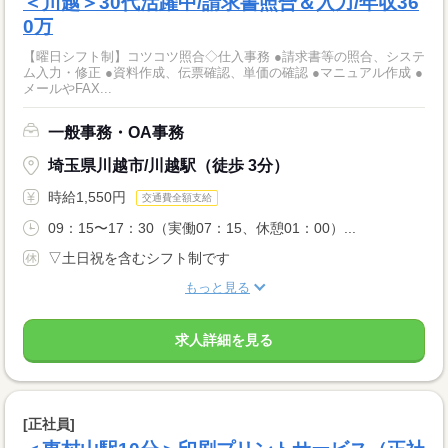
＜川越＞30代活躍中/請求書照合＆入力/年収36
0万
【曜日シフト制】コツコツ照合◇仕入事務 ●請求書等の照合、システ
ム入力・修正 ●資料作成、伝票確認、単価の確認 ●マニュアル作成 ●
メールやFAX...
一般事務・OA事務
埼玉県川越市/川越駅（徒歩 3分）
時給1,550円
交通費全額支給
09：15〜17：30（実働07：15、休憩01：00）...
▽土日祝を含むシフト制です
もっと見る
求人詳細を見る
[正社員]