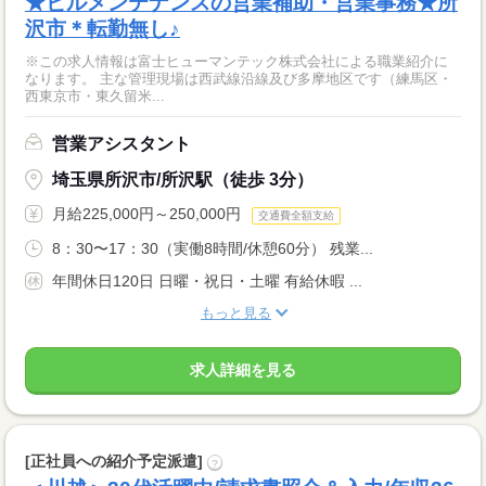
★ビルメンテナンスの営業補助・営業事務★所
沢市＊転勤無し♪
※この求人情報は富士ヒューマンテック株式会社による職業紹介に
なります。 主な管理現場は西武線沿線及び多摩地区です（練馬区・
西東京市・東久留米...
営業アシスタント
埼玉県所沢市/所沢駅（徒歩 3分）
月給225,000円～250,000円
交通費全額支給
8：30〜17：30（実働8時間/休憩60分） 残業...
年間休日120日 日曜・祝日・土曜 有給休暇 ...
もっと見る
求人詳細を見る
[正社員への紹介予定派遣]
?