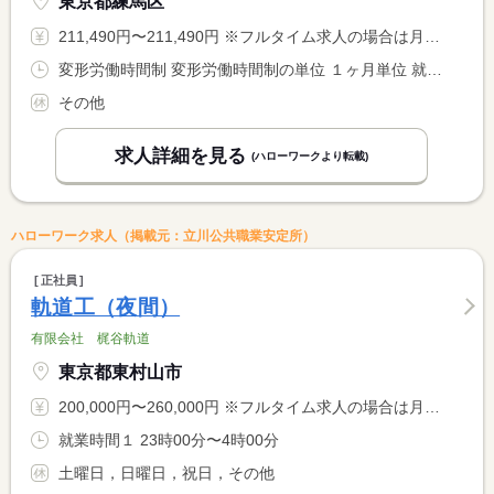
東京都練馬区
211,490円〜211,490円 ※フルタイム求人の場合は月額（換算額）、パート求人の場合は時間額を表示しています。
変形労働時間制 変形労働時間制の単位 １ヶ月単位 就業時間１ 9時00分〜1時00分 就業時間２ 8時00分〜0時00分 就業時間３ 8時00分〜18時00分 就業時間に関する特記事項 ◎隔日勤務 （１）→（２）→３日目明け→４日目公休 <BR> 休憩４時間 実働１２時間 ※求人特記事項参照 <BR> ◎日勤勤務 （３）休憩２時間 実働８時間 <BR> ※月により、隔日勤務か日勤勤務になります。
その他
求人詳細を見る
(ハローワークより転載)
ハローワーク求人（掲載元：立川公共職業安定所）
正社員
軌道工（夜間）
有限会社 梶谷軌道
東京都東村山市
200,000円〜260,000円 ※フルタイム求人の場合は月額（換算額）、パート求人の場合は時間額を表示しています。
就業時間１ 23時00分〜4時00分
土曜日，日曜日，祝日，その他