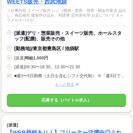
WEETS販売・西武池袋
＜仕事内容 スイーツ販売 レジ（開局・閉局・両替・納金作業含 品出
し、商品補充 接客呼び込み、列誘導 店内美化等 お店について キャ
ラメルオバケが...
[派遣]デリ・惣菜販売・スイーツ販売、ホールスタ
ッフ(配膳)、販売その他
[勤務地]/東京都豊島区 / 池袋駅
[派遣]
時給1,500円
[派遣]09:30〜18:30、12:30〜21:30
■週3〜5日勤務（土日を含むシフト交代制） ※「週3日でプライベートも充実」「週4日で無理なく」「週5日でしっかり」など、勤務日数のご希望はお気軽にご相談ください！
もっと見る
応募する（バイトル求人）
[派遣]
【WEB登録あり！】フリーター活躍中◎うれ