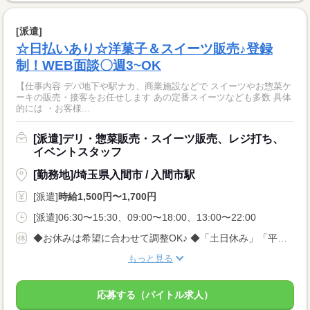
[派遣]
☆日払いあり☆洋菓子＆スイーツ販売♪登録
制！WEB面談〇週3~OK
【仕事内容 デパ地下や駅ナカ、商業施設などで スイーツやお惣菜ケ
ーキの販売・接客をお任せします あの定番スイーツなども多数 具体
的には ・お客様...
[派遣]デリ・惣菜販売・スイーツ販売、レジ打ち、
イベントスタッフ
[勤務地]/埼玉県入間市 / 入間市駅
[派遣]
時給1,500円〜1,700円
[派遣]06:30〜15:30、09:00〜18:00、13:00〜22:00
◆お休みは希望に合わせて調整OK♪ ◆「土日休み」「平日休み」などもお気軽にご相談ください！ ◆テスト期間や家庭の事情など、柔軟に対応します◎
もっと見る
応募する（バイトル求人）