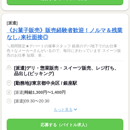
[派遣]
《お菓子販売》販売経験者歓迎！ノルマ＆残業
なし♪来社面接◎
＼期間限定★デパートの催事スタッフ 銀座のデパ地下でのお仕事
色々なメーカーさんがいるので、毎日にぎわっています スイーツ販
売のお仕事 短期、単...
[派遣]デリ・惣菜販売・スイーツ販売、レジ打ち、
品出し(ピッキング)
[勤務地]/東京都中央区 / 銀座駅
[派遣]
時給1,300円〜1,400円
[派遣]09:30〜20:30
もっと見る
応募する（バイトル求人）