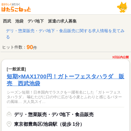
西武 池袋 デパ地下 派遣の求人募集
デリ・惣菜販売・デパ地下・食品販売に関する求人情報を見てみ
る
90
ヒット件数：
件
3日以内公開
[一般派遣]
短期×MAX1700円！ガトーフェスタハラダ 販
売 西武池袋
シーズン短期！日本国内でラスクを一躍有名にした「ガトーフェス
タハラダ」 噛むたびに口の中に広がる小麦とふわりと感じるバター
の風味… 大人気スイ...
デリ・惣菜販売・デパ地下・食品販売
東京都豊島区/池袋駅（徒歩 1分）