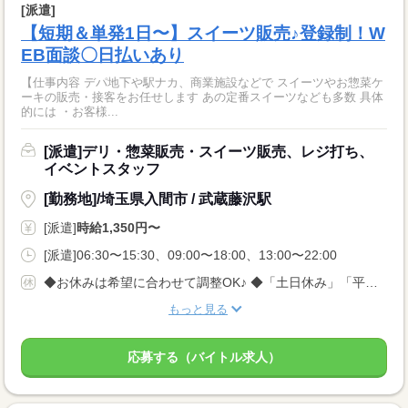
[派遣]
【短期＆単発1日〜】スイーツ販売♪登録制！W
EB面談〇日払いあり
【仕事内容 デパ地下や駅ナカ、商業施設などで スイーツやお惣菜ケ
ーキの販売・接客をお任せします あの定番スイーツなども多数 具体
的には ・お客様...
[派遣]デリ・惣菜販売・スイーツ販売、レジ打ち、
イベントスタッフ
[勤務地]/埼玉県入間市 / 武蔵藤沢駅
[派遣]
時給1,350円〜
[派遣]06:30〜15:30、09:00〜18:00、13:00〜22:00
◆お休みは希望に合わせて調整OK♪ ◆「土日休み」「平日休み」などもお気軽にご相談ください！ ◆テスト期間や家庭の事情など、柔軟に対応します◎
もっと見る
応募する（バイトル求人）