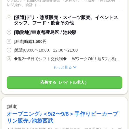
リン販売 ・食品の対面接客販売 ・お声がけ・呼込み ・商品説明 ・
レジ操作、会計（...
[派遣]デリ・惣菜販売・スイーツ販売、イベントス
タッフ、フード・飲食その他
[勤務地]/東京都豊島区 / 池袋駅
[派遣]
時給1,500円
[派遣]09:00〜18:00、12:00〜21:00
◆週2〜5日でシフト交代制◆ WワークOK！週5フル勤務もOK！
もっと見る
応募する（バイトル求人）
[派遣]
オープニング♪＜9/2〜9/8＞手作りビーカープ
リン販売♪池袋西武