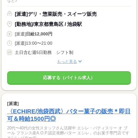
など♪
[派遣]デリ・惣菜販売・スイーツ販売
[勤務地]/東京都豊島区 / 池袋駅
[派遣]
日給12,000円
[派遣]13:00〜21:00
土日含む週5日勤務 シフト制
もっと見る
応募する（バイトル求人）
[派遣]
〈ECHIRE/池袋西武〉バター菓子の販売＊即日
可＆時給1500円◎
20代〜40代の女性スタッフさん活躍中 エシレ・パティスリー オ ブ
ール フランス産A.O.P.認定発酵バター エシレ」のお菓子専門店です
エシレ バターの...