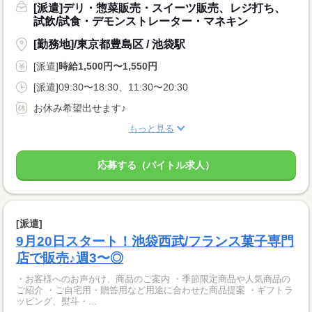
[派遣]デリ・惣菜販売・スイーツ販売、レジ打ち、
試飲/試食・デモンストレーター・マネキン
[勤務地]/東京都豊島区 / 池袋駅
[派遣]
時給1,500円〜1,550円
[派遣]09:30〜18:30、11:30〜20:30
お休み希望出せます♪
もっと見る
応募する（バイトル求人）
[派遣]
9月20日スタート！池袋西武/フランス菓子専門
店で販売♪週3〜◎
・お客様へのお声がけ、商品のご案内 ・季節限定商品や人気商品の
ご紹介 ・ご自宅用・贈答用など用途に合わせた商品提案 ・ギフトラ
ッピング、熨斗・...