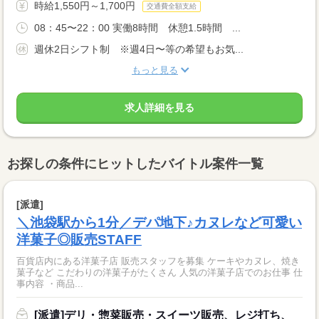
時給1,550円～1,700円
交通費全額支給
08：45〜22：00 実働8時間 休憩1.5時間 ...
週休2日シフト制 ※週4日〜等の希望もお気...
もっと見る
求人詳細を見る
お探しの条件にヒットしたバイトル案件一覧
[派遣]
＼池袋駅から1分／デパ地下♪カヌレなど可愛い
洋菓子◎販売STAFF
百貨店内にある洋菓子店 販売スタッフを募集 ケーキやカヌレ、焼き
菓子など こだわりの洋菓子がたくさん 人気の洋菓子店でのお仕事 仕
事内容 ・商品...
[派遣]デリ・惣菜販売・スイーツ販売、レジ打ち、