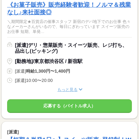
《お菓子販売》販売経験者歓迎！ノルマ＆残業
なし♪来社面接◎
＼期間限定★百貨店の催事スタッフ 新宿のデパ地下でのお仕事 色々
なメーカーさんがいるので、毎日にぎわっています スイーツ販売の
お仕事 短期、単発...
[派遣]デリ・惣菜販売・スイーツ販売、レジ打ち、
品出し(ピッキング)
[勤務地]/東京都渋谷区 / 新宿駅
[派遣]
時給1,300円〜1,400円
[派遣]10:00〜20:00
もっと見る
応募する（バイトル求人）
[派遣]