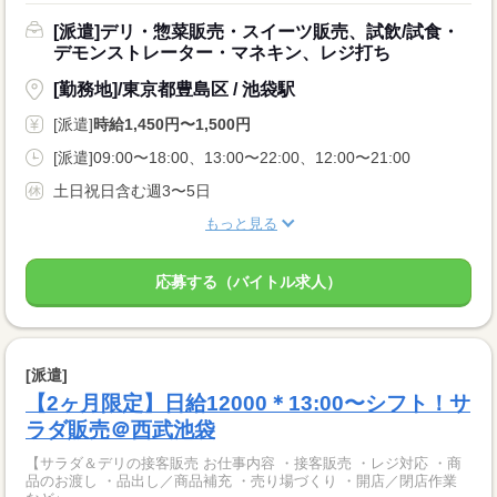
[派遣]デリ・惣菜販売・スイーツ販売、試飲/試食・
デモンストレーター・マネキン、レジ打ち
[勤務地]/東京都豊島区 / 池袋駅
[派遣]
時給1,450円〜1,500円
[派遣]09:00〜18:00、13:00〜22:00、12:00〜21:00
土日祝日含む週3〜5日
もっと見る
応募する（バイトル求人）
[派遣]
【2ヶ月限定】日給12000＊13:00〜シフト！サ
ラダ販売＠西武池袋
【サラダ＆デリの接客販売 お仕事内容 ・接客販売 ・レジ対応 ・商
品のお渡し ・品出し／商品補充 ・売り場づくり ・開店／閉店作業