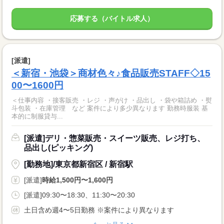
応募する（バイトル求人）
[派遣]
＜新宿・池袋＞商材色々♪食品販売STAFF◇15
00〜1600円
＜仕事内容 ・接客販売 ・レジ ・声がけ ・品出し ・袋や箱詰め ・熨
斗包装 ・在庫管理 など 案件により多少異なります 勤務時服装 基
本的に制服貸与...
[派遣]デリ・惣菜販売・スイーツ販売、レジ打ち、
品出し(ピッキング)
[勤務地]/東京都新宿区 / 新宿駅
[派遣]
時給1,500円〜1,600円
[派遣]09:30〜18:30、11:30〜20:30
土日含め週4〜5日勤務 ※案件により異なります