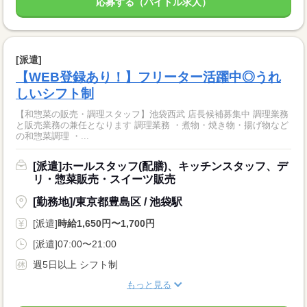
応募する（バイトル求人）
[派遣]
【WEB登録あり！】フリーター活躍中◎うれ
しいシフト制
【和惣菜の販売・調理スタッフ】池袋西武 店長候補募集中 調理業務
と販売業務の兼任となります 調理業務 ・煮物・焼き物・揚げ物など
の和惣菜調理 ・...
[派遣]ホールスタッフ(配膳)、キッチンスタッフ、デ
リ・惣菜販売・スイーツ販売
[勤務地]/東京都豊島区 / 池袋駅
[派遣]
時給1,650円〜1,700円
[派遣]07:00〜21:00
週5日以上 シフト制
もっと見る