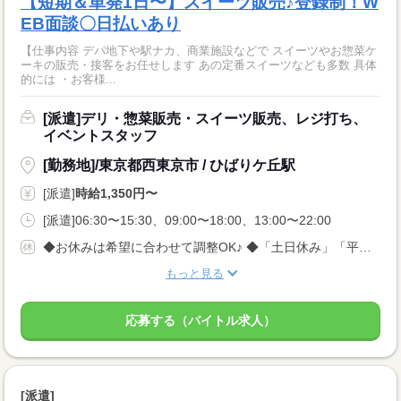
【短期＆単発1日〜】スイーツ販売♪登録制！W
EB面談〇日払いあり
【仕事内容 デパ地下や駅ナカ、商業施設などで スイーツやお惣菜ケ
ーキの販売・接客をお任せします あの定番スイーツなども多数 具体
的には ・お客様...
[派遣]デリ・惣菜販売・スイーツ販売、レジ打ち、
イベントスタッフ
[勤務地]/東京都西東京市 / ひばりケ丘駅
[派遣]
時給1,350円〜
[派遣]06:30〜15:30、09:00〜18:00、13:00〜22:00
◆お休みは希望に合わせて調整OK♪ ◆「土日休み」「平日休み」などもお気軽にご相談ください！ ◆テスト期間や家庭の事情など、柔軟に対応します◎
もっと見る
応募する（バイトル求人）
[派遣]