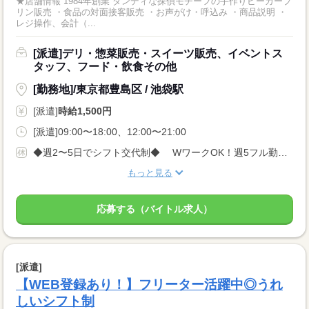
★店舗情報 1984年創業 ダンディな探偵モチーフの手作りビーカープ
リン販売 ・食品の対面接客販売 ・お声がけ・呼込み ・商品説明 ・
レジ操作、会計（...
[派遣]デリ・惣菜販売・スイーツ販売、イベントス
タッフ、フード・飲食その他
[勤務地]/東京都豊島区 / 池袋駅
[派遣]
時給1,500円
[派遣]09:00〜18:00、12:00〜21:00
◆週2〜5日でシフト交代制◆ WワークOK！週5フル勤務もOK！
もっと見る
応募する（バイトル求人）
[派遣]
【WEB登録あり！】フリーター活躍中◎うれ
しいシフト制