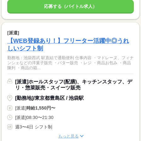
応募する（バイトル求人）
[派遣]
【WEB登録あり！】フリーター活躍中◎うれ
しいシフト制
勤務地：池袋西武 駅直結で通勤便利 仕事内容 ・マドレーヌ、フィナ
ンシェなどの洋菓子販売 ・バター販売 ・レジ ・商品お包み ・商品
陳列 ・商品の箱...
[派遣]ホールスタッフ(配膳)、キッチンスタッフ、デ
リ・惣菜販売・スイーツ販売
[勤務地]/東京都豊島区 / 池袋駅
[派遣]
時給1,550円〜
[派遣]08:30〜21:30
週3〜4日 シフト制
もっと見る