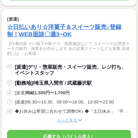
[派遣]
☆日払いあり☆洋菓子＆スイーツ販売♪登録
制！WEB面談〇週3~OK
【仕事内容 デパ地下や駅ナカ、商業施設などで スイーツやお惣菜ケ
ーキの販売・接客をお任せします あの定番スイーツなども多数 具体
的には ・お客様...
[派遣]デリ・惣菜販売・スイーツ販売、レジ打ち、
イベントスタッフ
[勤務地]/埼玉県入間市 / 武蔵藤沢駅
[派遣]
時給1,500円〜1,700円
[派遣]06:30〜15:30、09:00〜18:00、13:00〜22:00
◆お休みは希望に合わせて調整OK♪ ◆「土日休み」「平日休み」などもお気軽にご相談ください！ ◆テスト期間や家庭の事情など、柔軟に対応します◎
もっと見る
応募する（バイトル求人）