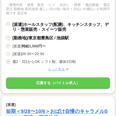
〈業務内容 ・接客、販売 ・レジ ・品出し ・両替 ・備品整備 ・電話
受注 勤務地 西武池袋 厳しい月の強い味方！日払いや週払いが利用可
能です 規定有...
[派遣]ホールスタッフ(配膳)、キッチンスタッフ、デ
リ・惣菜販売・スイーツ販売
[勤務地]/東京都豊島区 / 池袋駅
[派遣]
時給1,500円〜
[派遣]09:30〜20:30
週2・3日からOK シフト制、週休2日制
もっと見る
応募する（バイトル求人）
[派遣]
短期＜9/28〜10/6＞おばけ自慢のキャラメルS