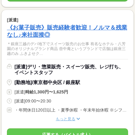
[派遣]
《お菓子販売》販売経験者歓迎！ノルマ＆残業
なし♪来社面接◎
＊銀座三越のデパ地下でスイーツ販売のお仕事 有名なホテル・八芳
園のオリジナルブランド商品 壺中庵というブランドで店舗は銀座三
越のみ ふきよせク...
[派遣]デリ・惣菜販売・スイーツ販売、レジ打ち、
イベントスタッフ
[勤務地]/東京都中央区 / 銀座駅
[派遣]
時給1,300円〜1,625円
[派遣]09:00〜20:30
・年間休日120日以上 ・夏季休暇 ・年末年始休暇 ※シフト制なのでご自身の都合にあわせてお休みがとれます♪
もっと見る
応募する（バイトル求人）