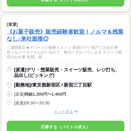
[派遣]
《お菓子販売》販売経験者歓迎！ノルマ＆残業
なし♪来社面接◎
＼期間限定★デパートの催事スタッフ 新宿のデパ地下でのお仕事
色々なメーカーさんがいるので、毎日にぎわっています スイーツ販
売のお仕事 短期、単...
[派遣]デリ・惣菜販売・スイーツ販売、レジ打ち、
品出し(ピッキング)
[勤務地]/東京都新宿区 / 新宿三丁目駅
[派遣]
時給1,300円〜1,400円
[派遣]09:30〜20:30
もっと見る
応募する（バイトル求人）