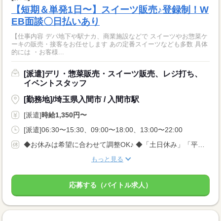
【短期＆単発1日〜】スイーツ販売♪登録制！W
EB面談〇日払いあり
【仕事内容 デパ地下や駅ナカ、商業施設などで スイーツやお惣菜ケ
ーキの販売・接客をお任せします あの定番スイーツなども多数 具体
的には ・お客様...
[派遣]デリ・惣菜販売・スイーツ販売、レジ打ち、
イベントスタッフ
[勤務地]/埼玉県入間市 / 入間市駅
[派遣]
時給1,350円〜
[派遣]06:30〜15:30、09:00〜18:00、13:00〜22:00
◆お休みは希望に合わせて調整OK♪ ◆「土日休み」「平日休み」などもお気軽にご相談ください！ ◆テスト期間や家庭の事情など、柔軟に対応します◎
もっと見る
応募する（バイトル求人）