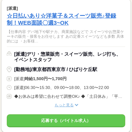
[派遣]
☆日払いあり☆洋菓子＆スイーツ販売♪登録
制！WEB面談〇週3~OK
【仕事内容 デパ地下や駅ナカ、商業施設などで スイーツやお惣菜ケ
ーキの販売・接客をお任せします あの定番スイーツなども多数 具体
的には ・お客様...
[派遣]デリ・惣菜販売・スイーツ販売、レジ打ち、
イベントスタッフ
[勤務地]/東京都西東京市 / ひばりケ丘駅
[派遣]
時給1,500円〜1,700円
[派遣]06:30〜15:30、09:00〜18:00、13:00〜22:00
◆お休みは希望に合わせて調整OK♪ ◆「土日休み」「平日休み」などもお気軽にご相談ください！ ◆テスト期間や家庭の事情など、柔軟に対応します◎
もっと見る
応募する（バイトル求人）