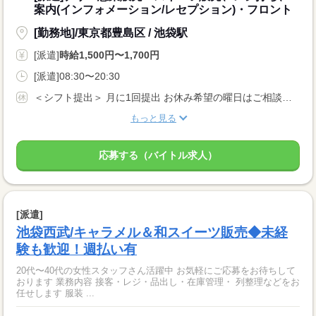
案内(インフォメーション/レセプション)・フロント
[勤務地]/東京都豊島区 / 池袋駅
[派遣]
時給1,500円〜1,700円
[派遣]08:30〜20:30
＜シフト提出＞ 月に1回提出 お休み希望の曜日はご相談ください ＜歓迎！＞ 土日祝、年末、お正月、お盆、ゴールデンウィークの連休や、 クリスマス、バレンタインなどイベント時に出勤可能な方大歓迎！
もっと見る
応募する（バイトル求人）
[派遣]
池袋西武/キャラメル＆和スイーツ販売◆未経
験も歓迎！週払い有
20代〜40代の女性スタッフさん活躍中 お気軽にご応募をお待ちして
おります 業務内容 接客・レジ・品出し・在庫管理・ 列整理などをお
任せします 服装 ...