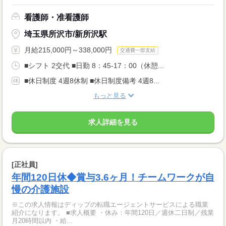
看護師・准看護師
埼玉県所沢市/新所沢駅
月給215,000円～338,000円
交通費一部支給
■シフト 2交代 ■日勤 8：45-17：00（休憩...
■休日制度 4週8休制 ■休日制度備考 4週8...
もっと見る
求人詳細を見る
[正社員]
年間120日休◆賞与3.6ヶ月！チームワークが自
慢の介護施設
※この求人情報はディップの転職エージェントサービスによる職業
紹介になります。 ■求人概要 ・休み：年間120日／週休二日制／残業
月20時間以内 ・給...