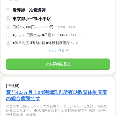
看護師・准看護師
東京都小平市/小平駅
日給15,000円～25,000円
交通費一部支給
■シフト 日勤のみ ■日勤 09：00-18：00（...
■休日制度 4週8休制 ■休日制度備考 シフ...
もっと見る
求人詳細を見る
[正社員]
賞与4.5ヵ月！24時間託児所有◎教育体制充実
の総合病院です
※この求人情報はディップの転職エージェントサービスによる職業
紹介になります。 ◆地域医療の要となる救急病院です 救急・外来、
急性期病棟、療養病...