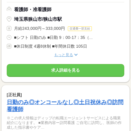
看護師・准看護師
埼玉県狭山市/狭山市駅
月給243,000円～333,000円
交通費一部支給
■シフト 日勤のみ ■日勤 9：00-17：35（...
■休日制度 4週8休制 ■年間休日数 105日
もっと見る
求人詳細を見る
[正社員]
日勤のみ◎オンコールなし◎土日祝休み◎訪問
看護師
※この求人情報はディップの転職エージェントサービスによる職業
紹介になります。 ■業務内容ー訪問看護 ご自宅に訪問し、医師の作
成した指示書やケア...