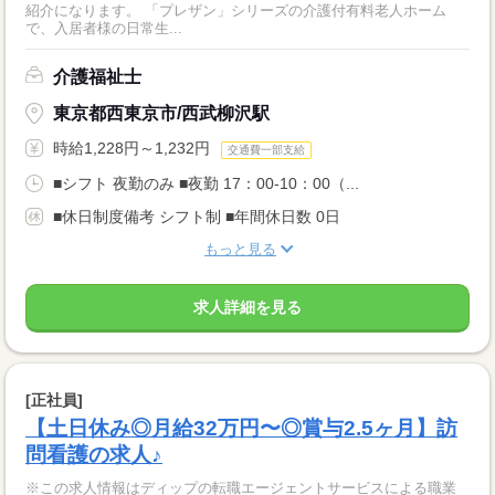
紹介になります。 「プレザン」シリーズの介護付有料老人ホーム
で、入居者様の日常生...
介護福祉士
東京都西東京市/西武柳沢駅
時給1,228円～1,232円
交通費一部支給
■シフト 夜勤のみ ■夜勤 17：00-10：00（...
■休日制度備考 シフト制 ■年間休日数 0日
もっと見る
求人詳細を見る
[正社員]
【土日休み◎月給32万円〜◎賞与2.5ヶ月】訪
問看護の求人♪
※この求人情報はディップの転職エージェントサービスによる職業