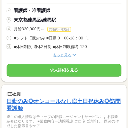
看護師・准看護師
東京都練馬区/練馬駅
月給320,000円～
交通費一部支給
■シフト 日勤のみ ■日勤 9：00-18：00（...
■休日制度 週休2日制 ■休日制度備考 120...
もっと見る
求人詳細を見る
[正社員]
日勤のみ◎オンコールなし◎土日祝休み◎訪問
看護師
※この求人情報はディップの転職エージェントサービスによる職業
紹介になります。 ■業務内容ー訪問看護 ご自宅に訪問し、医師の作
成した指示書やケア...