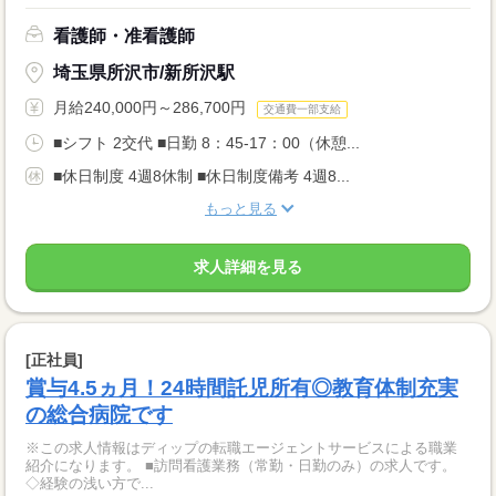
看護師・准看護師
埼玉県所沢市/新所沢駅
月給240,000円～286,700円
交通費一部支給
■シフト 2交代 ■日勤 8：45-17：00（休憩...
■休日制度 4週8休制 ■休日制度備考 4週8...
もっと見る
求人詳細を見る
[正社員]
賞与4.5ヵ月！24時間託児所有◎教育体制充実
の総合病院です
※この求人情報はディップの転職エージェントサービスによる職業
紹介になります。 ■訪問看護業務（常勤・日勤のみ）の求人です。
◇経験の浅い方で...