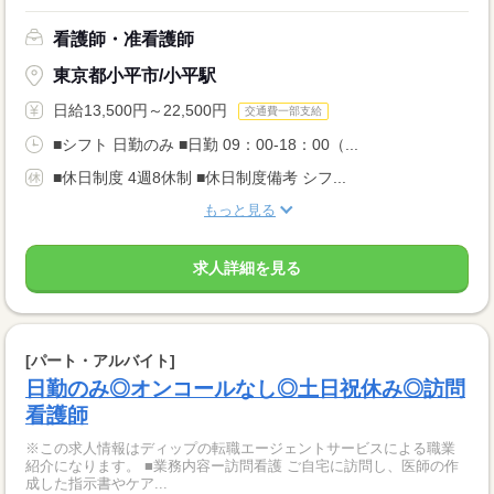
看護師・准看護師
東京都小平市/小平駅
日給13,500円～22,500円
交通費一部支給
■シフト 日勤のみ ■日勤 09：00-18：00（...
■休日制度 4週8休制 ■休日制度備考 シフ...
もっと見る
求人詳細を見る
[パート・アルバイト]
日勤のみ◎オンコールなし◎土日祝休み◎訪問
看護師
※この求人情報はディップの転職エージェントサービスによる職業
紹介になります。 ■業務内容ー訪問看護 ご自宅に訪問し、医師の作
成した指示書やケア...