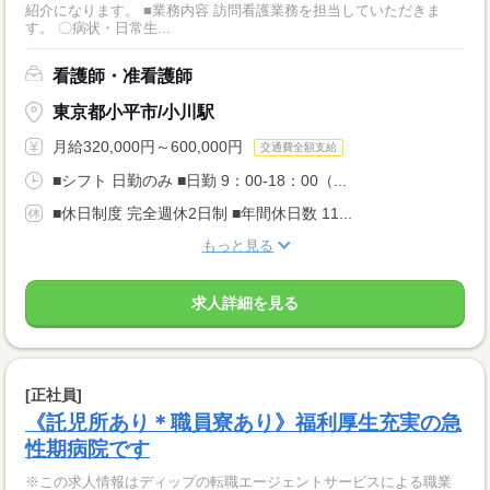
紹介になります。 ■業務内容 訪問看護業務を担当していただきま
す。 〇病状・日常生...
看護師・准看護師
東京都小平市/小川駅
月給320,000円～600,000円
交通費全額支給
■シフト 日勤のみ ■日勤 9：00-18：00（...
■休日制度 完全週休2日制 ■年間休日数 11...
もっと見る
求人詳細を見る
[正社員]
《託児所あり＊職員寮あり》福利厚生充実の急
性期病院です
※この求人情報はディップの転職エージェントサービスによる職業