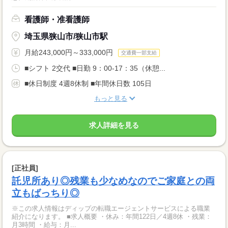
看護師・准看護師
埼玉県狭山市/狭山市駅
月給243,000円～333,000円
交通費一部支給
■シフト 2交代 ■日勤 9：00-17：35（休憩...
■休日制度 4週8休制 ■年間休日数 105日
もっと見る
求人詳細を見る
[正社員]
託児所あり◎残業も少なめなのでご家庭との両
立もばっちり◎
※この求人情報はディップの転職エージェントサービスによる職業
紹介になります。 ■求人概要 ・休み：年間122日／4週8休 ・残業：
月3時間 ・給与：月...