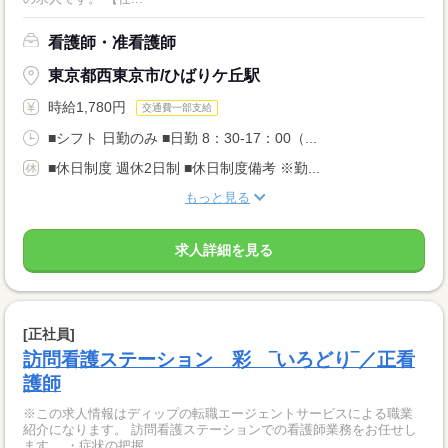
看護師・准看護師
東京都西東京市/ひばりケ丘駅
時給1,780円
交通費一部支給
■シフト 日勤のみ ■日勤 8：30-17：00（...
■休日制度 週休2日制 ■休日制度備考 ※勤...
もっと見る
求人詳細を見る
[正社員]
訪問看護ステーション 彩 ‾いろどり‾／正看
護師
※この求人情報はディップの転職エージェントサービスによる職業
紹介になります。 訪問看護ステーションでの看護師業務をお任せし
ます。 ・症状の把握...