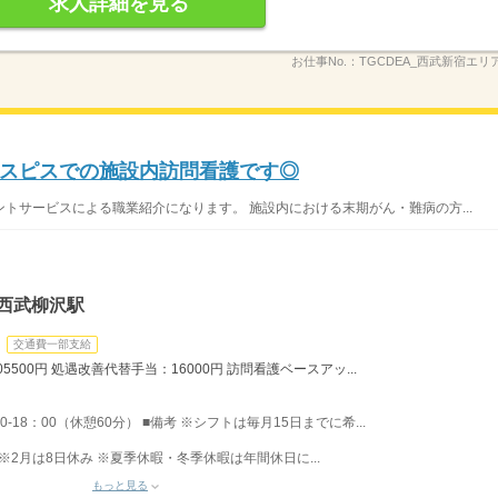
求人詳細を見る
お仕事No.：
TGCDEA_西武新宿エリア_
スピスでの施設内訪問看護です◎
トサービスによる職業紹介になります。 施設内における末期がん・難病の方...
西武柳沢駅
交通費一部支給
5500円 処遇改善代替手当：16000円 訪問看護ベースアッ...
0-18：00（休憩60分） ■備考 ※シフトは毎月15日までに希...
 ※2月は8日休み ※夏季休暇・冬季休暇は年間休日に...
もっと見る