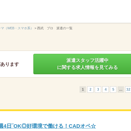
】
ラマ（WEB・スマホ系）
>
西武 プロ 派遣の一覧
派遣スタッフ活躍中
があります
に関する求人情報を見てみる
1
2
3
4
5
…
32
4日‾OK◎好環境で働ける！CADオペ☆