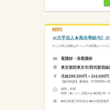
正社員
≪大手法人★高水準給与》ホ
※この求人情報はディップの転職エージェン
看護師・准看護師
東京都西東京市/西武新宿線
月給289,500円～324,000円
【給与内訳】 基本給：271000円〜30
期間：長期
時間：■シフト 日勤のみ ■日勤 09：0
■休日制度 月9日休み ■休日制度備考