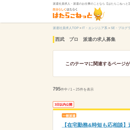
派遣社員求人・派遣のお仕事のことなら【はたらこねっと
派遣社員求人TOP
>
IT・エンジニア系
>
SE・プログ
西武 プロ 派遣の求人募集
このテーマに関連するページ
795
件中 / 1～25件を表示
3日以内公開
一般派遣
【在宅勤務&時短も応相談】週