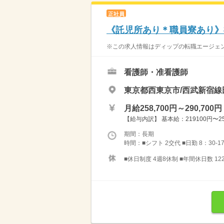
正社員
《託児所あり＊職員寮あり》
※この求人情報はディップの転職エージェント
看護師・准看護師
東京都西東京市/西武新宿線
月給258,700円～290,700円
【給与内訳】 基本給：219100円〜251
期間：長期
時間：■シフト 2交代 ■日勤 8：30-1
■休日制度 4週8休制 ■年間休日数 12