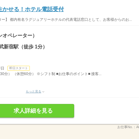
生かせる！ホテル電話受付
ー】 都内有名ラグジュアリーホテルの代表電話窓口として、お客様からのお...
ンオペレーター）
武新宿駅（徒歩 1分）
即日
即日スタート
30分） （休憩60分） ※シフト制 ■お仕事のポイント■ 接客...
もっと見る
求人詳細を見る
お仕事No.：
A