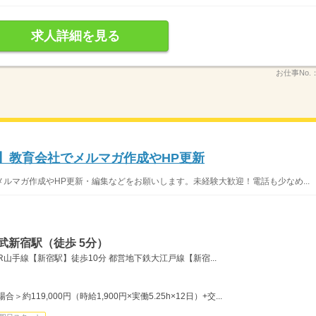
求人詳細を見る
お仕事No.
務】教育会社でメルマガ作成やHP更新
ルマガ作成やHP更新・編集などをお願いします。未経験大歓迎！電話も少なめ...
武新宿駅（徒歩 5分）
R山手線【新宿駅】徒歩10分 都営地下鉄大江戸線【新宿...
＞約119,000円（時給1,900円×実働5.25h×12日）+交...