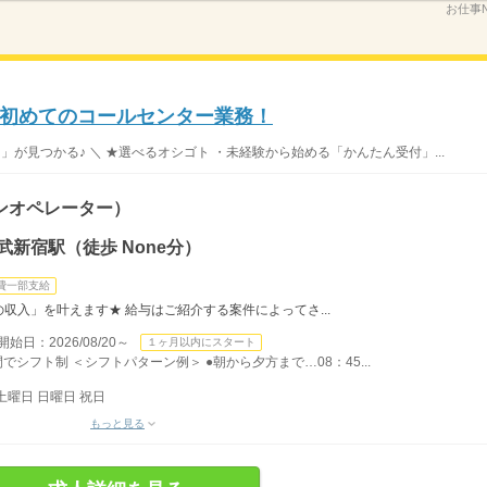
お仕事N
初めてのコールセンター業務！
」が見つかる♪ ＼ ★選べるオシゴト ・未経験から始める「かんたん受付」...
ンオペレーター）
新宿駅（徒歩 None分）
費一部支給
収入」を叶えます★ 給与はご紹介する案件によってさ...
：2026/08/20～
１ヶ月以内にスタート
間でシフト制 ＜シフトパターン例＞ ●朝から夕方まで…08：45...
土曜日 日曜日 祝日
もっと見る