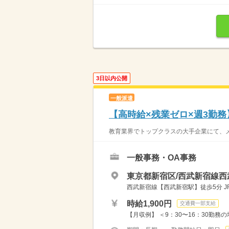
3日以内公開
一般派遣
【高時給×残業ゼロ×週3勤
教育業界でトップクラスの大手企業にて、メ
一般事務・OA事務
東京都新宿区/西武新宿線西
西武新宿線【西武新宿駅】徒歩5分 J
時給1,900円
交通費一部支給
【月収例】 ＜9：30〜16：30勤務の場合