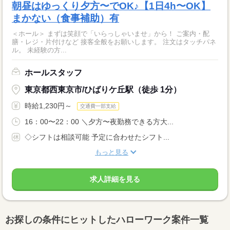
朝昼はゆっくり夕方〜でOK♪【1日4h〜OK】
まかない（食事補助）有
＜ホール＞ まずは笑顔で「いらっしゃいませ」から！ ご案内・配
膳・レジ・片付けなど 接客全般をお願いします。 注文はタッチパネ
ル。 未経験の方...
ホールスタッフ
東京都西東京市/ひばりケ丘駅（徒歩 1分）
時給1,230円～
交通費一部支給
16：00〜22：00 ＼夕方〜夜勤務できる方大...
◇シフトは相談可能 予定に合わせたシフト...
もっと見る
求人詳細を見る
お探しの条件にヒットしたハローワーク案件一覧