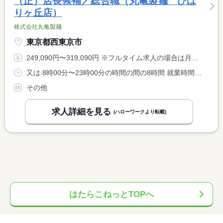
（正）店長候補／総合職（丸亀製麺 ひば
りヶ丘店）
株式会社丸亀製麺
東京都西東京市
249,090円〜319,090円 ※フルタイム求人の場合は月額（換算額）、パート求人の場合は時間額を表示しています。
又は 8時00分〜23時00分の時間の間の8時間 就業時間に関する特記事項 店舗によっては上記以外の始業時間・終業時間もあります（実働８ <BR> 時間）
その他
求人詳細を見る
(ハローワークより転載)
はたらこねっとTOPへ