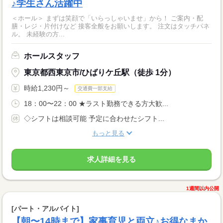
♪学生さん活躍中
＜ホール＞ まずは笑顔で「いらっしゃいませ」から！ ご案内・配
膳・レジ・片付けなど 接客全般をお願いします。 注文はタッチパネ
ル。 未経験の方...
ホールスタッフ
東京都西東京市/ひばりケ丘駅（徒歩 1分）
時給1,230円～
交通費一部支給
18：00〜22：00 ★ラスト勤務できる方大歓...
◇シフトは相談可能 予定に合わせたシフト...
もっと見る
求人詳細を見る
1週間以内公開
[パート・アルバイト]
【朝〜14時まで】家事育児と両立♪お得なまか