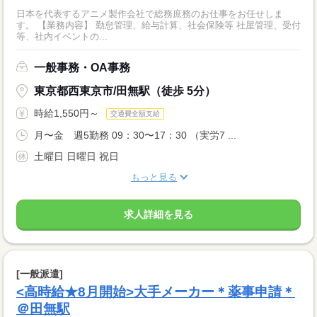
日本を代表するアニメ製作会社で総務庶務のお仕事をお任せしま
す。 【業務内容】 勤怠管理、給与計算、社会保険等 社屋管理、受付
等、社内イベントの...
一般事務・OA事務
東京都西東京市/田無駅（徒歩 5分）
時給1,550円～
交通費全額支給
月〜金 週5勤務 09：30〜17：30 （実労7 ...
土曜日 日曜日 祝日
もっと見る
求人詳細を見る
[一般派遣]
<高時給★8月開始>大手メーカー＊薬事申請＊
＠田無駅