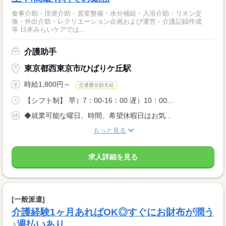
食事介助・排泄介助・居室整備・水分補給・入浴介助・リネン交
換・外出介助・レクリエーション企画および運営・介護記録作成
等 日本みらいケアでは...
介護助手
東京都西東京市/ひばりケ丘駅
時給1,800円～
交通費全額支給
【シフト制】 早）7：00-16：00 遅）10：00...
◆就業可能な曜日、時間、希望休暇日はお気...
もっと見る
求人詳細を見る
[一般派遣]
介護経験1ヶ月あればOK◎すぐにお財布が潤う
♪週払いあり