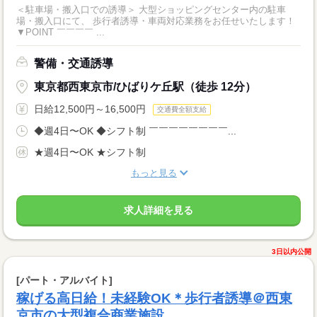
＜駐車場・搬入口での誘導＞ 大型ショッピングセンター内の駐車
場・搬入口にて、 歩行者誘導・車両対応業務をお任せいたします！
▼POINT ￣￣￣￣ ...
警備・交通誘導
東京都西東京市/ひばりケ丘駅（徒歩 12分）
日給12,500円～16,500円
交通費全額支給
◆週4日〜OK ◆シフト制 ￣￣￣￣￣￣￣￣...
★週4日〜OK ★シフト制
もっと見る
求人詳細を見る
3日以内公開
[パート・アルバイト]
稼げる高日給！未経験OK＊歩行者誘導＠西東
京市の大型複合商業施設