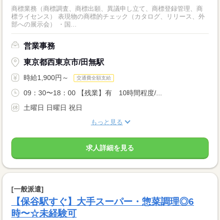
商標業務（商標調査、商標出願、異議申し立て、商標登録管理、商
標ライセンス） 表現物の商標的チェック（カタログ、リリース、外
部への展示会） ・国...
営業事務
東京都西東京市/田無駅
時給1,900円～
交通費全額支給
09：30〜18：00 【残業】有 10時間程度/...
土曜日 日曜日 祝日
もっと見る
求人詳細を見る
[一般派遣]
【保谷駅すぐ】大手スーパー・惣菜調理◎6
時〜☆未経験可