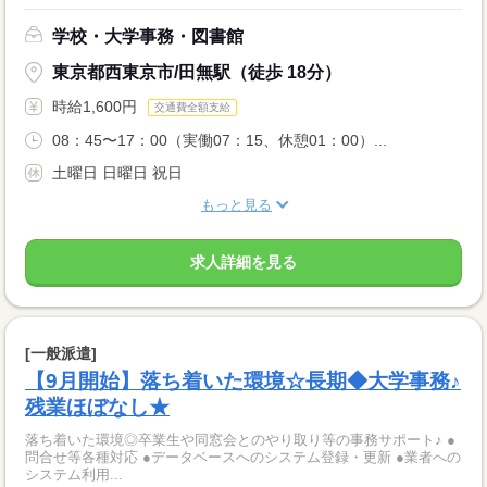
学校・大学事務・図書館
東京都西東京市/田無駅（徒歩 18分）
時給1,600円
交通費全額支給
08：45〜17：00（実働07：15、休憩01：00）...
土曜日 日曜日 祝日
もっと見る
求人詳細を見る
[一般派遣]
【9月開始】落ち着いた環境☆長期◆大学事務♪
残業ほぼなし★
落ち着いた環境◎卒業生や同窓会とのやり取り等の事務サポート♪ ●
問合せ等各種対応 ●データベースへのシステム登録・更新 ●業者への
システム利用...