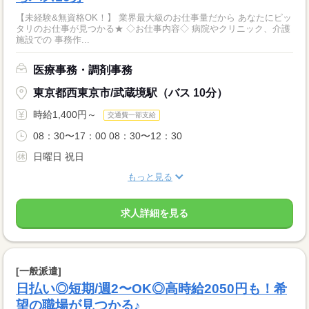
【未経験&無資格OK！】 業界最大級のお仕事量だから あなたにピッ
タリのお仕事が見つかる★ ◇お仕事内容◇ 病院やクリニック、介護
施設での 事務作...
医療事務・調剤事務
東京都西東京市/武蔵境駅（バス 10分）
時給1,400円～
交通費一部支給
08：30〜17：00 08：30〜12：30
日曜日 祝日
もっと見る
求人詳細を見る
[一般派遣]
日払い◎短期/週2〜OK◎高時給2050円も！希
望の職場が見つかる♪