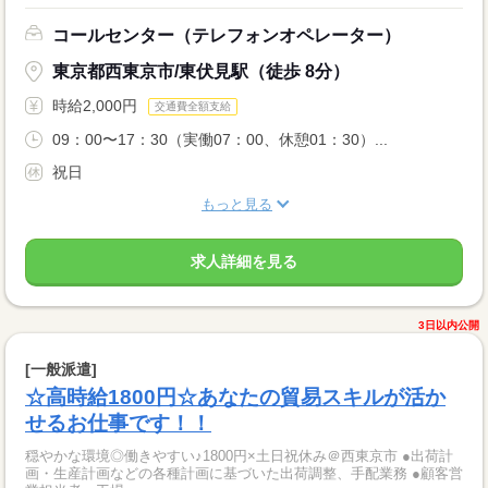
コールセンター（テレフォンオペレーター）
東京都西東京市/東伏見駅（徒歩 8分）
時給2,000円
交通費全額支給
09：00〜17：30（実働07：00、休憩01：30）...
祝日
もっと見る
求人詳細を見る
3日以内公開
[一般派遣]
☆高時給1800円☆あなたの貿易スキルが活か
せるお仕事です！！
穏やかな環境◎働きやすい♪1800円×土日祝休み＠西東京市 ●出荷計
画・生産計画などの各種計画に基づいた出荷調整、手配業務 ●顧客営