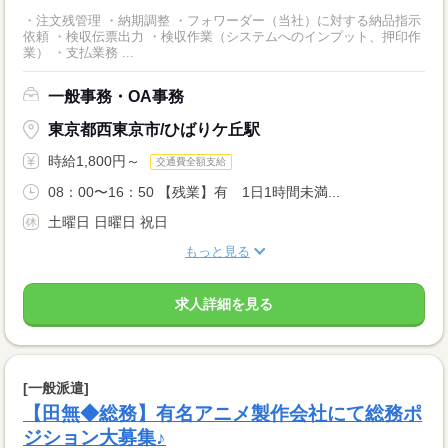
・注文残管理 ・納期調整 ・フォワーダー（当社）に対する納品指示
依頼 ・検収伝票出力 ・検収作業（システムへのインプット、押印作
業） ・支払業務 ...
一般事務・OA事務
東京都西東京市/ひばりケ丘駅
時給1,800円～
交通費全額支給
08：00〜16：50 【残業】有 1日1時間未満...
土曜日 日曜日 祝日
もっと見る
求人詳細を見る
[一般派遣]
【田無◆総務】有名アニメ製作会社にて総務ポ
ジション大募集♪