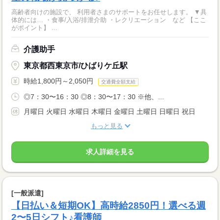
高齢者向けの施設で、 利用者さまのサポートをお任せします。 ▼具
体的には… ・食事/入浴/排泄介助 ・レクリエーション など 【ここ
がポイント】 ...
介護助手
東京都西東京市/ひばりケ丘駅
時給1,800円～2,050円
交通費全額支給
◎7：30〜16：30 ◎8：30〜17：30 ※他、...
月曜日 火曜日 水曜日 木曜日 金曜日 土曜日 日曜日 祝日
もっと見る
求人詳細を見る
[一般派遣]
【日払い＆短期OK】高時給2850円！選べる週
2〜5日シフト♪看護師