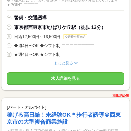
場・搬入口にて、 歩行者誘導・車両対応業務をお任せいたします！
▼POINT ￣￣￣￣ ...
警備・交通誘導
東京都西東京市/ひばりケ丘駅（徒歩 12分）
日給12,500円～16,500円
交通費全額支給
◆週4日〜OK ◆シフト制 ￣￣￣￣￣￣￣￣...
★週4日〜OK ★シフト制
もっと見る
求人詳細を見る
3日以内公開
[パート・アルバイト]
稼げる高日給！未経験OK＊歩行者誘導＠西東
京市の大型複合商業施設
＜駐車場・搬入口での誘導＞ 大型ショッピングセンター内の駐車