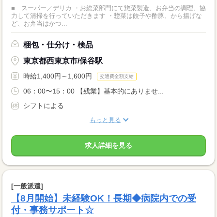
■ スーパー／デリカ ・お総菜部門にて惣菜製造、お弁当の調理、協
力して清掃を行っていただきます ・惣菜は餃子や酢豚、から揚げな
ど、お弁当はかつ...
梱包・仕分け・検品
東京都西東京市/保谷駅
時給1,400円～1,600円
交通費全額支給
06：00〜15：00 【残業】基本的にありませ...
シフトによる
もっと見る
求人詳細を見る
[一般派遣]
【8月開始】未経験OK！長期◆病院内での受
付・事務サポート☆