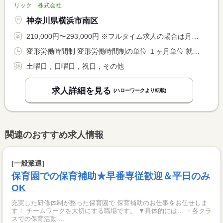
リック 株式会社
神奈川県横浜市南区
210,000円〜293,000円 ※フルタイム求人の場合は月額（換算額）、パート求人の場合は時間額を表示しています。
変形労働時間制 変形労働時間制の単位 １ヶ月単位 就業時間１ 8時30分〜17時30分
土曜日，日曜日，祝日，その他
求人詳細を見る
(ハローワークより転載)
関連のおすすめ求人情報
[一般派遣]
保育園での保育補助★早番専従歓迎＆平日のみ
OK
充実した研修体制が整った保育園で 保育補助のお仕事をお任せしま
す！ チームワークを大切にする職場です。 ▼具体的には… ・各クラ
スでの保育活動 ...