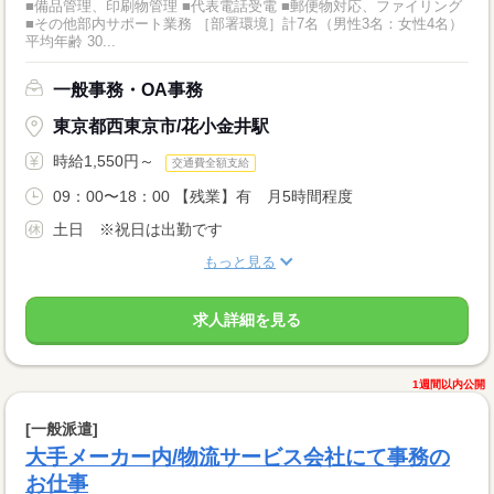
■備品管理、印刷物管理 ■代表電話受電 ■郵便物対応、ファイリング
■その他部内サポート業務 ［部署環境］計7名（男性3名：女性4名）
平均年齢 30...
一般事務・OA事務
東京都西東京市/花小金井駅
時給1,550円～
交通費全額支給
09：00〜18：00 【残業】有 月5時間程度
土日 ※祝日は出勤です
もっと見る
求人詳細を見る
1週間以内公開
[一般派遣]
大手メーカー内/物流サービス会社にて事務の
お仕事