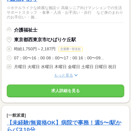
☆ホテルライクな綺麗な施設☆ 高級シニア向けマンションでの生活
サポートスタッフ ・食事・入浴・お手洗い・歩行 など身のまわり
のお手伝い ・施...
介護福祉士
東京都西東京市/ひばりケ丘駅
時給1,750円～2,187円
交通費一部支給
07：00〜16：00 08：00〜17：00 16：00〜09...
月曜日 火曜日 水曜日 木曜日 金曜日 土曜日 日曜日 祝日
もっと見る
求人詳細を見る
[一般派遣]
【未経験/無資格OK】病院で事務！週5〜/駅か
らバス10分