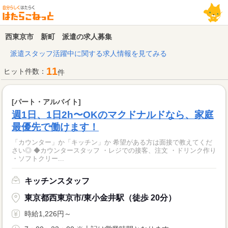
西東京市 新町 派遣の求人募集
派遣スタッフ活躍中に関する求人情報を見てみる
11
ヒット件数：
件
[パート・アルバイト]
週1日、1日2h〜OKのマクドナルドなら、家庭
最優先で働けます！
「カウンター」か「キッチン」か 希望がある方は面接で教えてくだ
さい◎ ◆カウンタースタッフ ・レジでの接客、注文 ・ドリンク作り
・ソフトクリー...
キッチンスタッフ
東京都西東京市/東小金井駅（徒歩 20分）
時給1,226円～