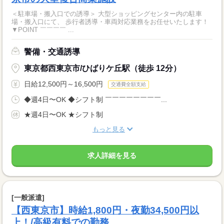
＜駐車場・搬入口での誘導＞ 大型ショッピングセンター内の駐車
場・搬入口にて、 歩行者誘導・車両対応業務をお任せいたします！
▼POINT ￣￣￣￣ ...
警備・交通誘導
東京都西東京市/ひばりケ丘駅（徒歩 12分）
日給12,500円～16,500円
交通費全額支給
◆週4日〜OK ◆シフト制 ￣￣￣￣￣￣￣￣...
★週4日〜OK ★シフト制
もっと見る
求人詳細を見る
[一般派遣]
【西東京市】時給1,800円・夜勤34,500円以
上！/高級有料での勤務