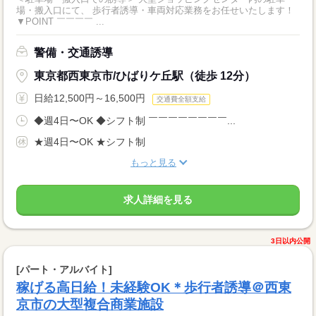
場・搬入口にて、 歩行者誘導・車両対応業務をお任せいたします！
▼POINT ￣￣￣￣ ...
警備・交通誘導
東京都西東京市/ひばりケ丘駅（徒歩 12分）
日給12,500円～16,500円
交通費全額支給
◆週4日〜OK ◆シフト制 ￣￣￣￣￣￣￣￣...
★週4日〜OK ★シフト制
もっと見る
求人詳細を見る
3日以内公開
[パート・アルバイト]
稼げる高日給！未経験OK＊歩行者誘導＠西東
京市の大型複合商業施設