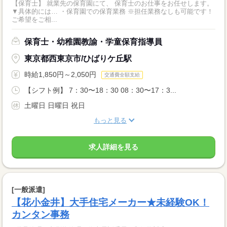
【保育士】 就業先の保育園にて、 保育士のお仕事をお任せします。
▼具体的には… ・保育園での保育業務 ※担任業務なしも可能です！
ご希望をご相...
保育士・幼稚園教諭・学童保育指導員
東京都西東京市/ひばりケ丘駅
時給1,850円～2,050円
交通費全額支給
【シフト例】 7：30〜18：30 08：30〜17：3...
土曜日 日曜日 祝日
もっと見る
求人詳細を見る
[一般派遣]
【花小金井】大手住宅メーカー★未経験OK！
カンタン事務