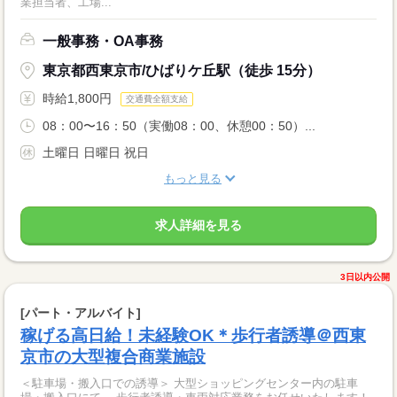
業担当者、工場...
一般事務・OA事務
東京都西東京市/ひばりケ丘駅（徒歩 15分）
時給1,800円
交通費全額支給
08：00〜16：50（実働08：00、休憩00：50）...
土曜日 日曜日 祝日
もっと見る
求人詳細を見る
3日以内公開
[パート・アルバイト]
稼げる高日給！未経験OK＊歩行者誘導＠西東
京市の大型複合商業施設
＜駐車場・搬入口での誘導＞ 大型ショッピングセンター内の駐車