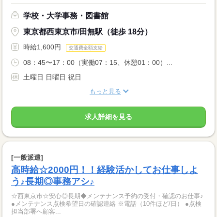
学校・大学事務・図書館
東京都西東京市/田無駅（徒歩 18分）
時給1,600円
交通費全額支給
08：45〜17：00（実働07：15、休憩01：00）...
土曜日 日曜日 祝日
もっと見る
求人詳細を見る
[一般派遣]
高時給☆2000円！！経験活かしてお仕事しよ
う♪長期◎事務アシ♪
☆西東京市☆安心◎長期◆メンテナンス予約の受付・確認のお仕事♪
●メンテナンス点検希望日の確認連絡 ※電話（10件ほど/日） ●点検
担当部署へ顧客...