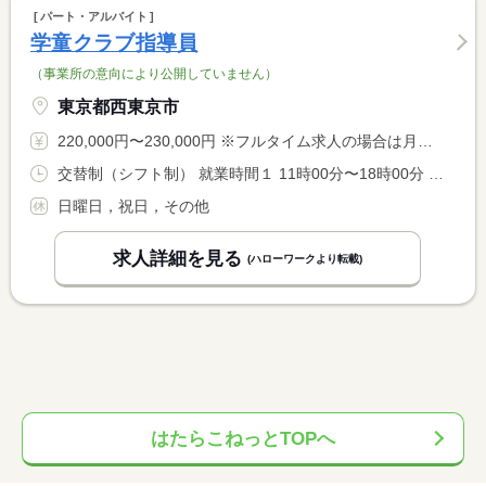
パート・アルバイト
学童クラブ指導員
（事業所の意向により公開していません）
東京都西東京市
220,000円〜230,000円 ※フルタイム求人の場合は月額（換算額）、パート求人の場合は時間額を表示しています。
交替制（シフト制） 就業時間１ 11時00分〜18時00分 就業時間２ 13時00分〜19時00分 就業時間３ 11時00分〜19時00分 就業時間に関する特記事項 週３２時間勤務（週４日６時間＋週１日８時間） <BR> 延長保育（２）又は（３） <BR> 三期休業及び土曜日は８時〜１９時の間で実働８Ｈ
日曜日，祝日，その他
求人詳細を見る
(ハローワークより転載)
はたらこねっとTOPへ