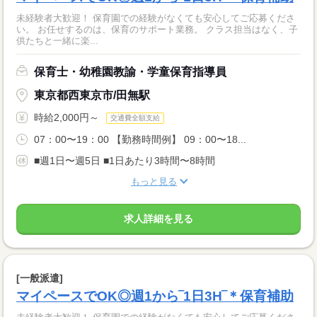
未経験者大歓迎！ 保育園での経験がなくても安心してご応募くださ
い。 お任せするのは、保育のサポート業務。 クラス担当はなく、子
供たちと一緒に楽...
保育士・幼稚園教諭・学童保育指導員
東京都西東京市/田無駅
時給2,000円～
交通費全額支給
07：00〜19：00 【勤務時間例】 09：00〜18...
■週1日〜週5日 ■1日あたり3時間〜8時間
もっと見る
求人詳細を見る
[一般派遣]
マイペースでOK◎週1から‾1日3H‾＊保育補助