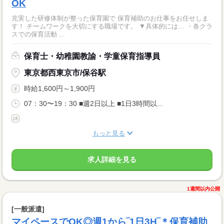
OK
充実した研修体制が整った保育園で 保育補助のお仕事をお任せしま
す！ チームワークを大切にする職場です。 ▼具体的には… ・各クラ
スでの保育活動 ...
保育士・幼稚園教諭・学童保育指導員
東京都西東京市/保谷駅
時給1,600円～1,900円
07：30〜19：30 ■週2日以上 ■1日3時間以...
もっと見る
求人詳細を見る
1週間以内公開
[一般派遣]
マイペースでOK◎週1から‾1日3H‾＊保育補助