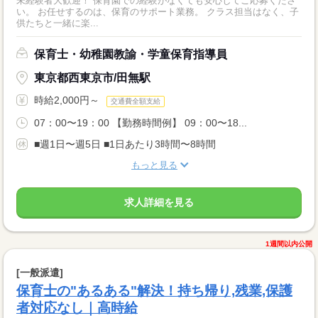
未経験者大歓迎！ 保育園での経験がなくても安心してご応募くださ
い。 お任せするのは、保育のサポート業務。 クラス担当はなく、子
供たちと一緒に楽...
保育士・幼稚園教諭・学童保育指導員
東京都西東京市/田無駅
時給2,000円～
交通費全額支給
07：00〜19：00 【勤務時間例】 09：00〜18...
■週1日〜週5日 ■1日あたり3時間〜8時間
もっと見る
求人詳細を見る
1週間以内公開
[一般派遣]
保育士の"あるある"解決！持ち帰り,残業,保護
者対応なし｜高時給