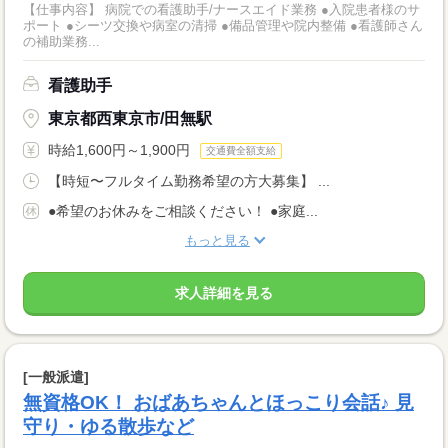
【仕事内容】 病院での看護助手/ナースエイド業務 ●入院患者様のサ
ポート ●シーツ交換や病室の清掃 ●備品管理や院内整備 ●看護師さん
の補助業務...
看護助手
東京都西東京市/田無駅
時給1,600円～1,900円
交通費全額支給
【時短〜フルタイム勤務希望の方大募集】 ...
●希望のお休みをご相談ください！ ●家庭...
もっと見る
求人詳細を見る
[一般派遣]
無資格OK！ おばあちゃんとほっこり会話♪ 見
守り・ゆる散歩など