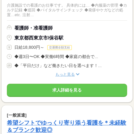
介護施設での看護のお仕事です。 具体的には… ◆内服薬の管理 ◆カ
ルテ記録 ◆巡回 ◆バイタルサインチェック ◆発疹やケガなどの処
置…etc. 注射...
看護師・准看護師
東京都西東京市/保谷駅
日給18,800円～
交通費全額支給
◆週3日〜OK ◆実働6時間 ◆家庭の都合で...
◆「平日だけ」など働きたい日を選べます！...
もっと見る
求人詳細を見る
[一般派遣]
希望シフトでゆっくり寄り添う看護を＊未経験
＆ブランク歓迎◎