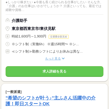
●しっかり稼ぎたい ●今後も長く続けられる仕事がしたい そんな方、
「介護」のお仕事はいかがでしょうか？ 介護といっても、最近では
経験や資格...
介護助手
東京都西東京市/東伏見駅
時給1,600円～1,900円
交通費全額支給
※シフト制（実働6h） ※週15時間〜 ※シ...
≪シフト制≫勤務シフトによりお休みは異な...
もっと見る
求人詳細を見る
[一般派遣]
"希望のシフトが叶う♪"主ふさん活躍中の介
護！即日スタートOK