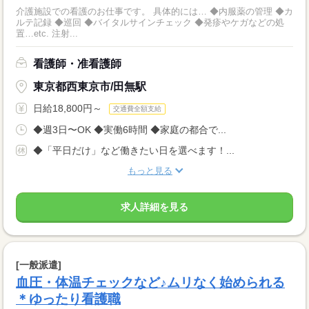
介護施設での看護のお仕事です。 具体的には… ◆内服薬の管理 ◆カ
ルテ記録 ◆巡回 ◆バイタルサインチェック ◆発疹やケガなどの処
置…etc. 注射...
看護師・准看護師
東京都西東京市/田無駅
日給18,800円～
交通費全額支給
◆週3日〜OK ◆実働6時間 ◆家庭の都合で...
◆「平日だけ」など働きたい日を選べます！...
もっと見る
求人詳細を見る
[一般派遣]
血圧・体温チェックなど♪ムリなく始められる
＊ゆったり看護職