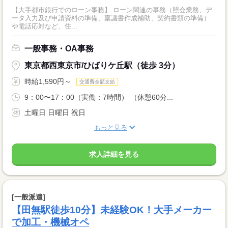
【大手都市銀行でのローン事務】 ローン関連の事務（照会業務、デ
ータ入力及び申請資料の準備、稟議書作成補助、契約書類の準備）
や電話応対など、住...
一般事務・OA事務
東京都西東京市/ひばりケ丘駅（徒歩 3分）
時給1,590円～
交通費全額支給
9：00〜17：00（実働：7時間） （休憩60分...
土曜日 日曜日 祝日
もっと見る
求人詳細を見る
[一般派遣]
【田無駅徒歩10分】未経験OK！大手メーカー
で加工・機械オペ