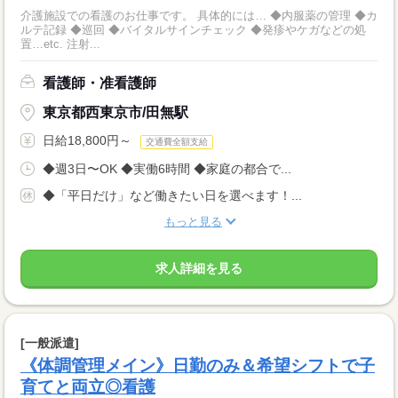
介護施設での看護のお仕事です。 具体的には… ◆内服薬の管理 ◆カ
ルテ記録 ◆巡回 ◆バイタルサインチェック ◆発疹やケガなどの処
置…etc. 注射...
看護師・准看護師
東京都西東京市/田無駅
日給18,800円～
交通費全額支給
◆週3日〜OK ◆実働6時間 ◆家庭の都合で...
◆「平日だけ」など働きたい日を選べます！...
もっと見る
求人詳細を見る
[一般派遣]
《体調管理メイン》日勤のみ＆希望シフトで子
育てと両立◎看護