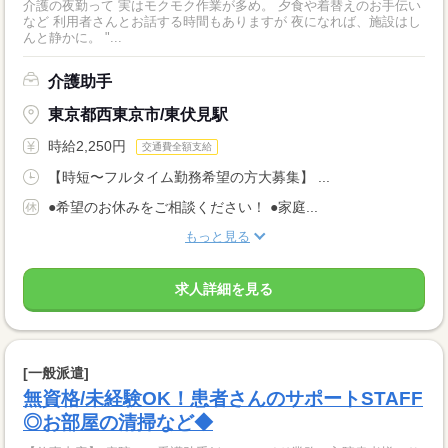
介護の夜勤って 実はモクモク作業が多め。 夕食や着替えのお手伝い
など 利用者さんとお話する時間もありますが 夜になれば、施設はし
んと静かに。 "...
介護助手
東京都西東京市/東伏見駅
時給2,250円
交通費全額支給
【時短〜フルタイム勤務希望の方大募集】 ...
●希望のお休みをご相談ください！ ●家庭...
もっと見る
求人詳細を見る
[一般派遣]
無資格/未経験OK！患者さんのサポートSTAFF
◎お部屋の清掃など◆