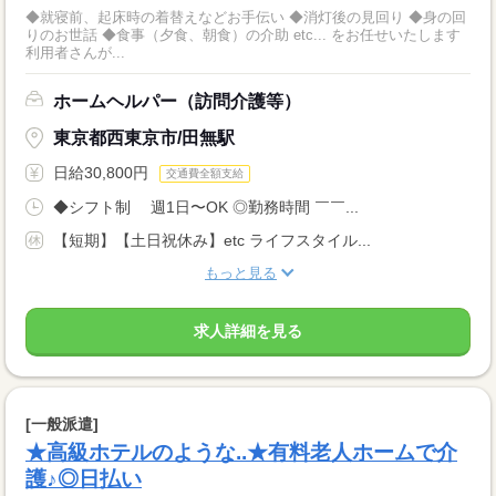
◆就寝前、起床時の着替えなどお手伝い ◆消灯後の見回り ◆身の回
りのお世話 ◆食事（夕食、朝食）の介助 etc... をお任せいたします
利用者さんが...
ホームヘルパー（訪問介護等）
東京都西東京市/田無駅
日給30,800円
交通費全額支給
◆シフト制 週1日〜OK ◎勤務時間 ￣￣...
【短期】【土日祝休み】etc ライフスタイル...
もっと見る
求人詳細を見る
[一般派遣]
★高級ホテルのような..★有料老人ホームで介
護♪◎日払い