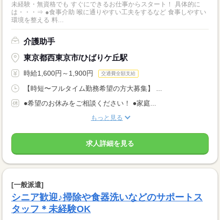
未経験・無資格でも すぐにできるお仕事からスタート！ 具体的に
は・・・⇒ ●食事介助 喉に通りやすい工夫をするなど 食事しやすい
環境を整える 料...
介護助手
東京都西東京市/ひばりケ丘駅
時給1,600円～1,900円
交通費全額支給
【時短〜フルタイム勤務希望の方大募集】 ...
●希望のお休みをご相談ください！ ●家庭...
もっと見る
求人詳細を見る
[一般派遣]
シニア歓迎♪掃除や食器洗いなどのサポートス
タッフ＊未経験OK