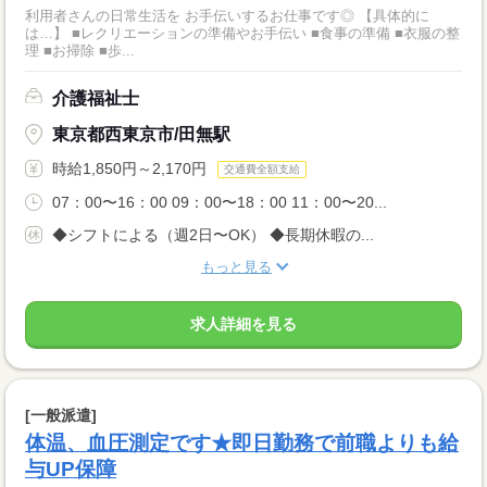
利用者さんの日常生活を お手伝いするお仕事です◎ 【具体的に
は…】 ■レクリエーションの準備やお手伝い ■食事の準備 ■衣服の整
理 ■お掃除 ■歩...
介護福祉士
東京都西東京市/田無駅
時給1,850円～2,170円
交通費全額支給
07：00〜16：00 09：00〜18：00 11：00〜20...
◆シフトによる（週2日〜OK） ◆長期休暇の...
もっと見る
求人詳細を見る
[一般派遣]
体温、血圧測定です★即日勤務で前職よりも給
与UP保障