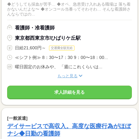
◆どうしても採血が苦手… ◆オペ、急患受け入れある職場は 落ち着
かないんだよな〜 ◆オンコール当番ってそわそわ… そんな看護師さ
んならではの...
看護師・准看護師
東京都西東京市/ひばりケ丘駅
日給21,600円～
交通費全額支給
≪シフト例≫ 8：30〜17：30 9：00〜18：00...
曜日固定のお休みや、 「週にこれくらいは...
もっと見る
求人詳細を見る
[一般派遣]
デイサービスで高収入。高度な医療行為がほぼ
ナシ◆日勤の看護師