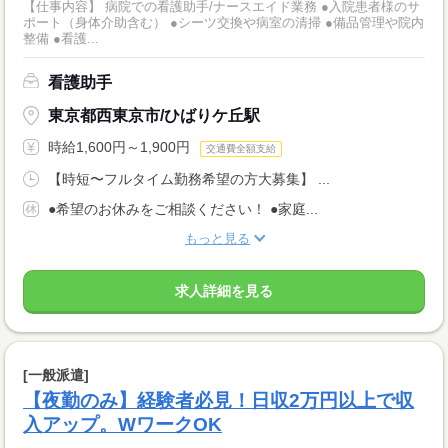
【仕事内容】 病院での看護助手/ナースエイド業務 ●入院患者様のサ
ポート（身体介助含む） ●シーツ交換や病室の清掃 ●備品管理や院内
整備 ●看護...
看護助手
東京都西東京市/ひばりケ丘駅
時給1,600円～1,900円
交通費全額支給
【時短〜フルタイム勤務希望の方大募集】 ...
●希望のお休みをご相談ください！ ●家庭...
もっと見る
求人詳細を見る
[一般派遣]
【夜勤のみ】経験者必見！日収2万円以上で収
入アップ。WワークOK