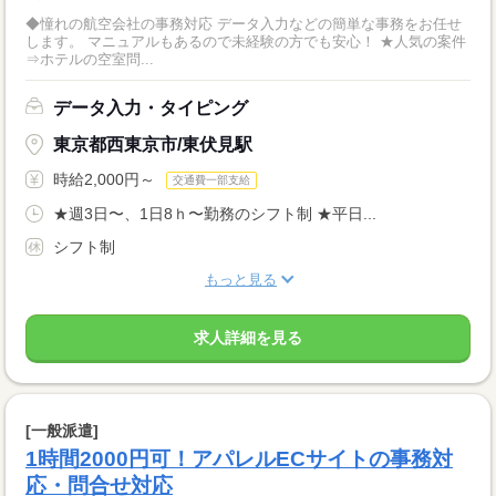
◆憧れの航空会社の事務対応 データ入力などの簡単な事務をお任せ
します。 マニュアルもあるので未経験の方でも安心！ ★人気の案件
⇒ホテルの空室問...
データ入力・タイピング
東京都西東京市/東伏見駅
時給2,000円～
交通費一部支給
★週3日〜、1日8ｈ〜勤務のシフト制 ★平日...
シフト制
もっと見る
求人詳細を見る
[一般派遣]
1時間2000円可！アパレルECサイトの事務対
応・問合せ対応