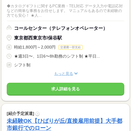
◆カタログギフトに関するPC業務・TEL対応 データ入力や電話応対
などの簡単な事務をお任せします。 マニュアルもあるので未経験の
方でも安心！ ★人...
コールセンター（テレフォンオペレーター）
東京都西東京市/保谷駅
時給1,800円～2,000円
交通費一部支給
★週3日〜、1日6〜8h勤務のシフト制 ★平日...
シフト制
もっと見る
求人詳細を見る
[紹介予定派遣]
?
未経験OK【ひばりが丘/直接雇用前提】大手都
市銀行でのローン