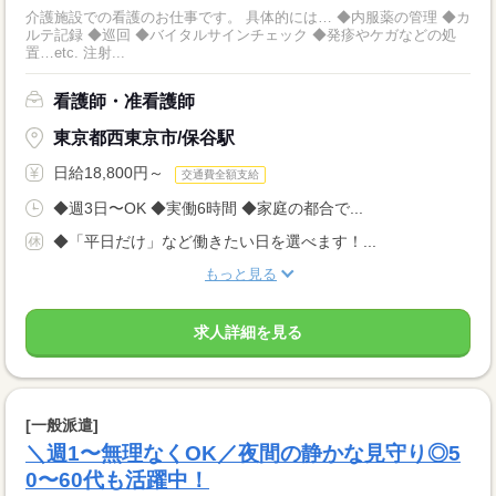
介護施設での看護のお仕事です。 具体的には… ◆内服薬の管理 ◆カ
ルテ記録 ◆巡回 ◆バイタルサインチェック ◆発疹やケガなどの処
置…etc. 注射...
看護師・准看護師
東京都西東京市/保谷駅
日給18,800円～
交通費全額支給
◆週3日〜OK ◆実働6時間 ◆家庭の都合で...
◆「平日だけ」など働きたい日を選べます！...
もっと見る
求人詳細を見る
[一般派遣]
＼週1〜無理なくOK／夜間の静かな見守り◎5
0〜60代も活躍中！