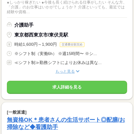
●しっかり稼ぎたい ●今後も長く続けられる仕事がしたい そんな方、
「介護」のお仕事はいかがでしょうか？ 介護といっても、最近では
経験や資格...
介護助手
東京都西東京市/東伏見駅
時給1,600円～1,900円
交通費全額支給
※シフト制（実働6h） ※週15時間〜 ※シ...
≪シフト制≫勤務シフトによりお休みは異な...
もっと見る
求人詳細を見る
[一般派遣]
無資格OK＊患者さんの生活サポート◎配膳/お
掃除など◆看護助手