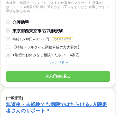
未経験・無資格でも すぐにできるお仕事からスタート！ 具体的に
は・・・⇒ ●食事介助 喉に通りやすい工夫をするなど 食事しやすい
環境を整える 料...
介護助手
東京都西東京市/西武柳沢駅
時給1,600円～1,900円
交通費全額支給
【時短〜フルタイム勤務希望の方大募集】 ...
●希望のお休みをご相談ください！ ●家庭...
もっと見る
求人詳細を見る
[一般派遣]
無資格・未経験でも病院ではたらける♪入院患
者さんのサポート＊