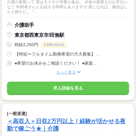
介護の夜勤って 実はモクモク作業が多め。 夕食や着替えのお手伝い
など 利用者さんとお話する時間もありますが 夜になれば、施設はし
んと静かに。 "...
介護助手
東京都西東京市/田無駅
時給2,250円
交通費全額支給
【時短〜フルタイム勤務希望の方大募集】 ...
●希望のお休みをご相談ください！ ●家庭...
もっと見る
求人詳細を見る
[一般派遣]
＜高収入＞日収2万円以上！経験が活かせる夜
勤で稼ごう★｜介護