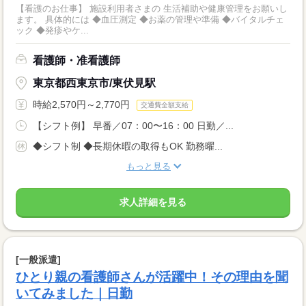
【看護のお仕事】 施設利用者さまの 生活補助や健康管理をお願いし
ます。 具体的には ◆血圧測定 ◆お薬の管理や準備 ◆バイタルチェ
ック ◆発疹やケ...
看護師・准看護師
東京都西東京市/東伏見駅
時給2,570円～2,770円
交通費全額支給
【シフト例】 早番／07：00〜16：00 日勤／...
◆シフト制 ◆長期休暇の取得もOK 勤務曜...
もっと見る
求人詳細を見る
[一般派遣]
ひとり親の看護師さんが活躍中！その理由を聞
いてみました｜日勤