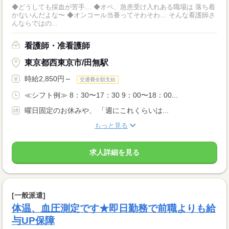
◆どうしても採血が苦手… ◆オペ、急患受け入れある職場は 落ち着
かないんだよな〜 ◆オンコール当番ってそわそわ… そんな看護師さ
んならではの...
看護師・准看護師
東京都西東京市/田無駅
時給2,850円～
交通費全額支給
≪シフト例≫ 8：30〜17：30 9：00〜18：00...
曜日固定のお休みや、 「週にこれくらいは...
もっと見る
求人詳細を見る
[一般派遣]
体温、血圧測定です★即日勤務で前職よりも給
与UP保障