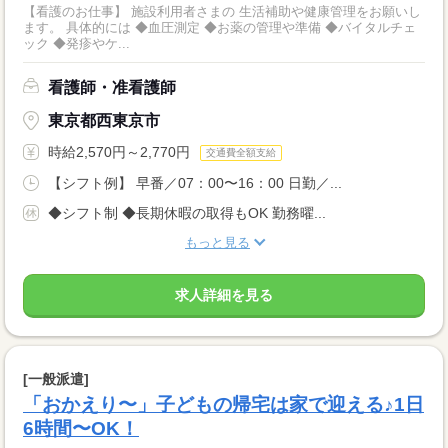
【看護のお仕事】 施設利用者さまの 生活補助や健康管理をお願いし
ます。 具体的には ◆血圧測定 ◆お薬の管理や準備 ◆バイタルチェ
ック ◆発疹やケ...
看護師・准看護師
東京都西東京市
時給2,570円～2,770円
交通費全額支給
【シフト例】 早番／07：00〜16：00 日勤／...
◆シフト制 ◆長期休暇の取得もOK 勤務曜...
もっと見る
求人詳細を見る
[一般派遣]
「おかえり〜」子どもの帰宅は家で迎える♪1日
6時間〜OK！