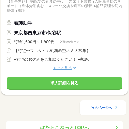
【仕事内容】 病院での看護助手/ナースエイド業務 ●入院患者様のサ
ポート（身体介助含む） ●シーツ交換や病室の清掃 ●備品管理や院内
整備 ●看護...
看護助手
東京都西東京市/保谷駅
時給1,600円～1,900円
交通費全額支給
【時短〜フルタイム勤務希望の方大募集】 ...
●希望のお休みをご相談ください！ ●家庭...
もっと見る
求人詳細を見る
次のページへ
はたらこねっとTOPへ