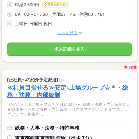
時給2,500円
交通費全額支給
09：00〜17：30（実働07：45、休憩00：45）
土曜日 日曜日 祝日
もっと見る
求人詳細を見る
本日公開
[正社員への紹介予定派遣]
?
≪社員目指せる≫安定♪上場グループ☆＊・総
務・法務・内部統制
≪安定≫上場グループ☆＊・月給30万〜↑総務・法務・内部統制など
★総務をベースに法務・内部統制・リスクマネジメントまでステッ
プアップ！将来的...
総務・人事・法務・特許事務
東京都西東京市/田無駅（徒歩 7分）