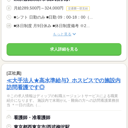
月給289,500円～324,000円
交通費一部支給
■シフト 日勤のみ ■日勤 09：00-18：00（...
■休日制度 月9日休み ■休日制度備考 ※2...
もっと見る
求人詳細を見る
[正社員]
≪大手法人★高水準給与》ホスピスでの施設内
訪問看護です◎
※この求人情報はディップの転職エージェントサービスによる職業
紹介になります。 施設内で末期がん・難病の方への訪問看護業務担
当 ＊一日の流れ（...
看護師・准看護師
東京都西東京市/西武柳沢駅