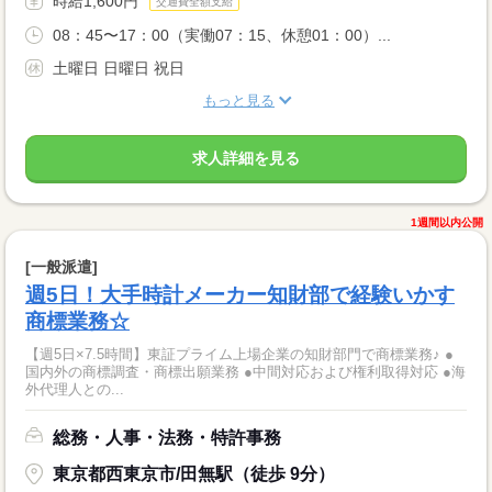
時給1,600円
交通費全額支給
08：45〜17：00（実働07：15、休憩01：00）...
土曜日 日曜日 祝日
もっと見る
求人詳細を見る
1週間以内公開
[一般派遣]
週5日！大手時計メーカー知財部で経験いかす
商標業務☆
【週5日×7.5時間】東証プライム上場企業の知財部門で商標業務♪ ●
国内外の商標調査・商標出願業務 ●中間対応および権利取得対応 ●海
外代理人との...
総務・人事・法務・特許事務
東京都西東京市/田無駅（徒歩 9分）