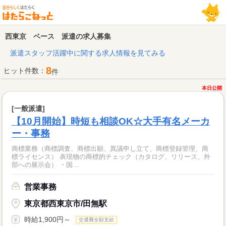
西東京 ベース 派遣の求人募集
派遣スタッフ活躍中に関する求人情報を見てみる
8
ヒット件数：
件
本日公開
[一般派遣]
【10月開始】時短も相談OK☆大手有名メーカ
ー・事務
商標業務（商標調査、商標出願、異議申し立て、商標登録管理、商
標ライセンス） 表現物の商標的チェック（カタログ、リリース、外
部への展示会） ・国...
営業事務
東京都西東京市/田無駅
時給1,900円～
交通費全額支給