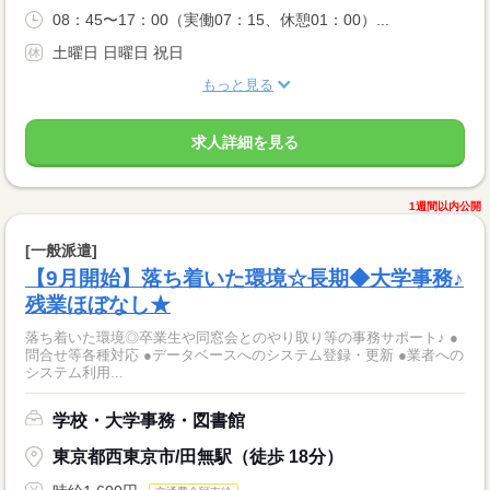
08：45〜17：00（実働07：15、休憩01：00）...
土曜日 日曜日 祝日
もっと見る
求人詳細を見る
1週間以内公開
[一般派遣]
【9月開始】落ち着いた環境☆長期◆大学事務♪
残業ほぼなし★
落ち着いた環境◎卒業生や同窓会とのやり取り等の事務サポート♪ ●
問合せ等各種対応 ●データベースへのシステム登録・更新 ●業者への
システム利用...
学校・大学事務・図書館
東京都西東京市/田無駅（徒歩 18分）