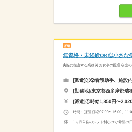
派遣
無資格・未経験OK◎小さな
実際に担当する業務例 お食事の配膳 寝室のタ
[派遣]
①②看護助手、施設
[勤務地]/東京都西多摩郡瑞穂
[派遣]
①時給1,850円〜2,02
時間：[派遣]①②07:00〜16:00、11:00
1ヵ月単位のシフト制なので 希望の日