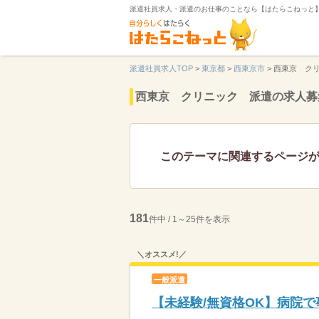
派遣社員求人・派遣のお仕事のことなら【はたらこねっと
派遣社員求人TOP
>
東京都
>
西東京市
>
西東京 ク
西東京 クリニック 派遣の求人募
このテーマに関連するページ
181
件中 / 1～25件を表示
＼オススメ!／
一般派遣
【未経験/無資格OK】病院で