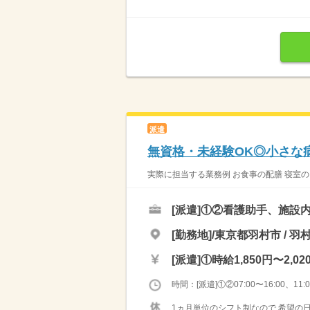
派遣
無資格・未経験OK◎小さな
実際に担当する業務例 お食事の配膳 寝室のタ
[派遣]
①②看護助手、施設
[勤務地]/東京都羽村市 / 羽
[派遣]
①時給1,850円〜2,02
時間：[派遣]①②07:00〜16:00、11:00
1ヵ月単位のシフト制なので 希望の日