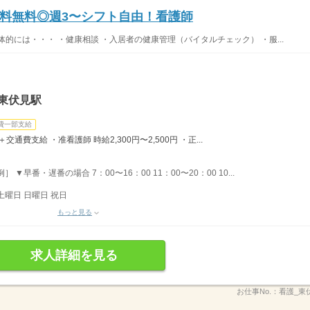
料無料◎週3〜シフト自由！看護師
的には・・・ ・健康相談 ・入居者の健康管理（バイタルチェック） ・服...
東伏見駅
費一部支給
＋交通費支給 ・准看護師 時給2,300円〜2,500円 ・正...
▼早番・遅番の場合 7：00〜16：00 11：00〜20：00 10...
土曜日 日曜日 祝日
もっと見る
求人詳細を見る
お仕事No.：
看護_東伏