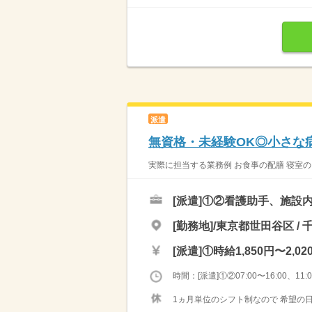
派遣
無資格・未経験OK◎小さな
実際に担当する業務例 お食事の配膳 寝室のタ
[派遣]
①②看護助手、施設
[勤務地]/東京都世田谷区 /
[派遣]
①時給1,850円〜2,02
時間：[派遣]①②07:00〜16:00、11:00
1ヵ月単位のシフト制なので 希望の日