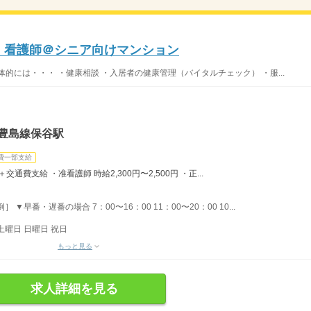
〜】看護師＠シニア向けマンション
的には・・・ ・健康相談 ・入居者の健康管理（バイタルチェック） ・服...
豊島線保谷駅
費一部支給
＋交通費支給 ・准看護師 時給2,300円〜2,500円 ・正...
▼早番・遅番の場合 7：00〜16：00 11：00〜20：00 10...
土曜日 日曜日 祝日
もっと見る
求人詳細を見る