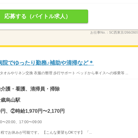
応募する（バイトル求人）
お仕事No.：
SC西東京/266/2607
病院でゆったり勤務♪補助や清掃など＊
オルやリネン交換 衣服の整理 歩行サポート ベッドから車イスへの移乗等 ...
内介護・看護、清掃員・掃除
 千歳烏山駅
0円、②時給1,970円〜2,170円
〜20:00、17:00〜09:00
程でお休みが可能です。 【こんな要望もOKです】 「...