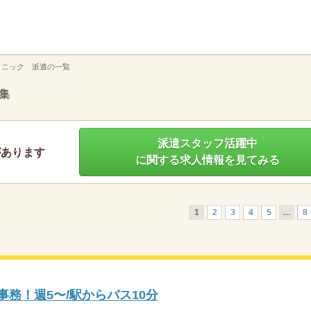
】
リニック 派遣の一覧
集
派遣スタッフ活躍中
があります
に関する求人情報を見てみる
1
2
3
4
5
…
8
事務！週5〜/駅からバス10分