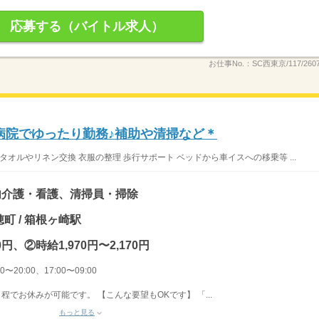
応募する（バイトル求人）
お仕事No.：
SC西東京/117/2607
病院でゆったり勤務♪補助や清掃など＊
オルやリネン交換 衣服の整理 歩行サポート ベッドから車イスへの移乗等 ...
内介護・看護、清掃員・掃除
町 / 箱根ヶ崎駅
0円、②時給1,970円〜2,170円
〜20:00、17:00〜09:00
程でお休みが可能です。 【こんな要望もOKです】 「...
もっと見る