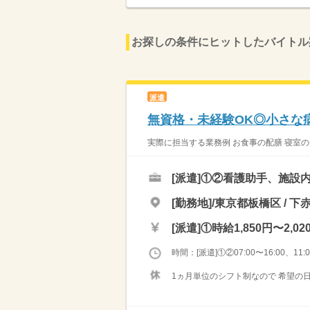
お探しの条件にヒットしたバイトル
派遣
無資格・未経験OK◎小さな
実際に担当する業務例 お食事の配膳 寝室のタ
[派遣]
①②看護助手、施設
[勤務地]/東京都板橋区 / 下
[派遣]
①時給1,850円〜2,02
時間：[派遣]①②07:00〜16:00、11:00
1ヵ月単位のシフト制なので 希望の日