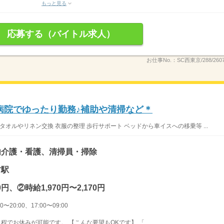
もっと見る
応募する（バイトル求人）
お仕事No.：
SC西東京/288/2607
病院でゆったり勤務♪補助や清掃など＊
オルやリネン交換 衣服の整理 歩行サポート ベッドから車イスへの移乗等 ...
内介護・看護、清掃員・掃除
村駅
0円、②時給1,970円〜2,170円
〜20:00、17:00〜09:00
程でお休みが可能です。 【こんな要望もOKです】 「...