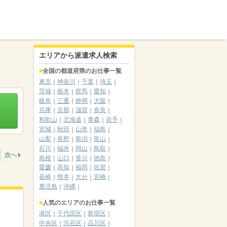
エリアから派遣求人検索
全国の都道府県のお仕事一覧
東京
神奈川
千葉
埼玉
茨城
栃木
群馬
愛知
岐阜
三重
静岡
大阪
兵庫
京都
滋賀
奈良
和歌山
北海道
青森
岩手
宮城
秋田
山形
福島
山梨
長野
新潟
富山
石川
福井
岡山
鳥取
次へ
島根
山口
香川
徳島
愛媛
高知
福岡
佐賀
長崎
熊本
大分
宮崎
鹿児島
沖縄
人気のエリアのお仕事一覧
港区
千代田区
新宿区
中央区
渋谷区
品川区