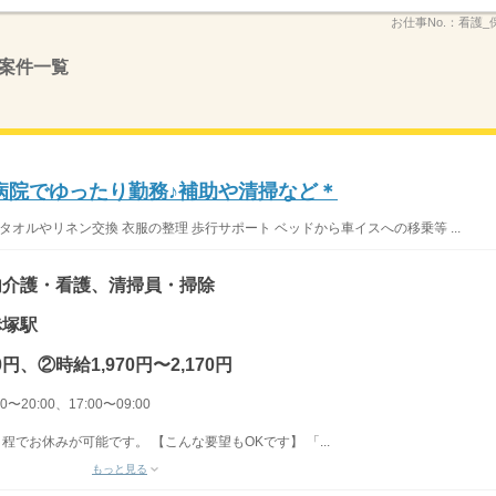
お仕事No.：
看護_保
案件一覧
病院でゆったり勤務♪補助や清掃など＊
オルやリネン交換 衣服の整理 歩行サポート ベッドから車イスへの移乗等 ...
内介護・看護、清掃員・掃除
赤塚駅
0円、②時給1,970円〜2,170円
〜20:00、17:00〜09:00
程でお休みが可能です。 【こんな要望もOKです】 「...
もっと見る