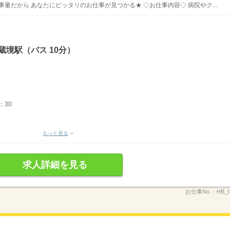
事量だから あなたにピッタリのお仕事が見つかる★ ◇お仕事内容◇ 病院やク...
蔵境駅（バス 10分）
：30
もっと見る
求人詳細を見る
お仕事No.：
HB_I