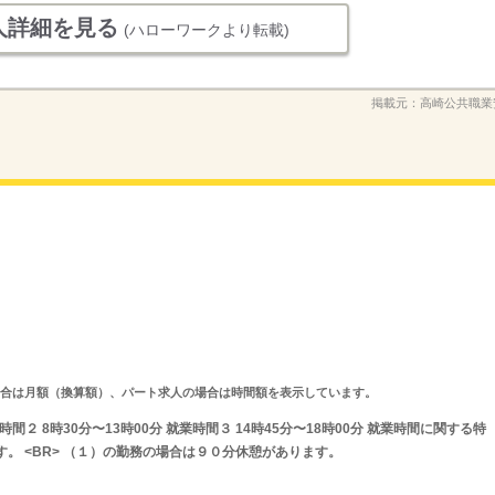
人詳細を見る
(ハローワークより転載)
掲載元：
高崎公共職業
求人の場合は月額（換算額）、パート求人の場合は時間額を表示しています。
業時間２ 8時30分〜13時00分 就業時間３ 14時45分〜18時00分 就業時間に関する特
。 <BR> （１）の勤務の場合は９０分休憩があります。