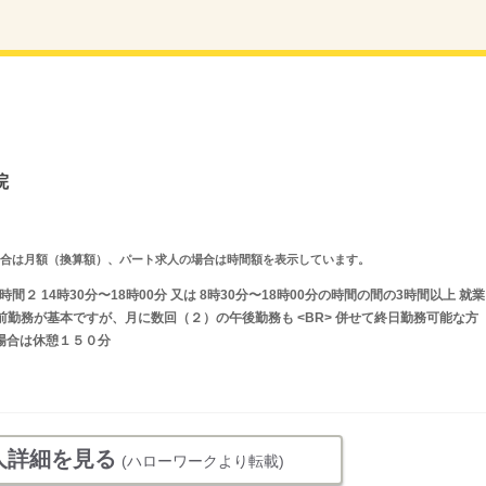
院
求人の場合は月額（換算額）、パート求人の場合は時間額を表示しています。
時間２ 14時30分〜18時00分 又は 8時30分〜18時00分の時間の間の3時間以上 就業
前勤務が基本ですが、月に数回（２）の午後勤務も <BR> 併せて終日勤務可能な方
の場合は休憩１５０分
人詳細を見る
(ハローワークより転載)