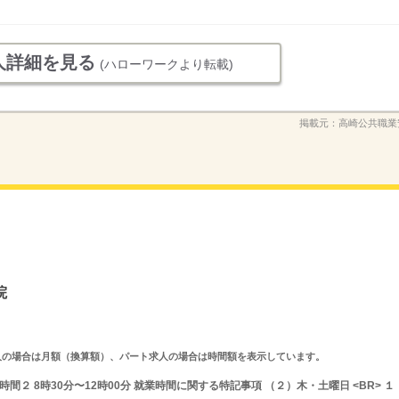
人詳細を見る
(ハローワークより転載)
掲載元：
高崎公共職業
院
ルタイム求人の場合は月額（換算額）、パート求人の場合は時間額を表示しています。
業時間２ 8時30分〜12時00分 就業時間に関する特記事項 （２）木・土曜日 <BR> １