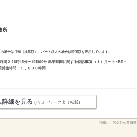
療所
ルタイム求人の場合は月額（換算額）、パート求人の場合は時間額を表示しています。
業時間２ 16時45分〜19時00分 就業時間に関する特記事項 （１）月〜土 <BR>
＊年間労働時間：１，８３０時間
人詳細を見る
(ハローワークより転載)
掲載元：
阿倍野公共職業