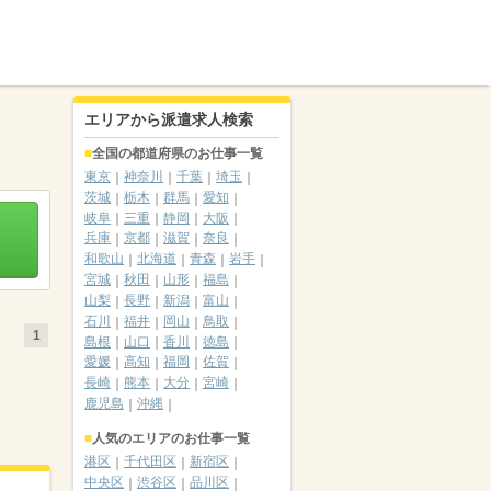
エリアから派遣求人検索
全国の都道府県のお仕事一覧
東京
神奈川
千葉
埼玉
茨城
栃木
群馬
愛知
岐阜
三重
静岡
大阪
兵庫
京都
滋賀
奈良
和歌山
北海道
青森
岩手
宮城
秋田
山形
福島
山梨
長野
新潟
富山
石川
福井
岡山
鳥取
1
島根
山口
香川
徳島
愛媛
高知
福岡
佐賀
長崎
熊本
大分
宮崎
鹿児島
沖縄
人気のエリアのお仕事一覧
港区
千代田区
新宿区
中央区
渋谷区
品川区