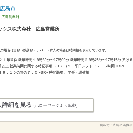
広島市
 広島営業所
ックス株式会社 広島営業所
ルタイム求人の場合は月額（換算額）、パート求人の場合は時間額を表示しています。
年単位 就業時間１ 8時30分〜17時00分 就業時間２ 8時45分〜17時15分 又は 8
間以上 就業時間に関する特記事項 （１）（２）平日シフト ：７．５時間 <BR>
８：１５の間の７．５ <BR> 時間勤務。 早番・遅番制
人詳細を見る
(ハローワークより転載)
掲載元：
広島公共職業