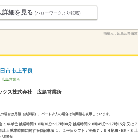
人詳細を見る
(ハローワークより転載)
掲載元：
広島公共職業
日市市上平良
 広島営業所
ックス株式会社 広島営業所
ルタイム求人の場合は月額（換算額）、パート求人の場合は時間額を表示しています。
年単位 就業時間１ 8時30分〜17時00分 就業時間２ 8時45分〜17時15分 又は 7
間以上 就業時間に関する特記事項 １、２平日シフト：実働７．５Ｈ勤務 <BR> ３ 土
・遅番制