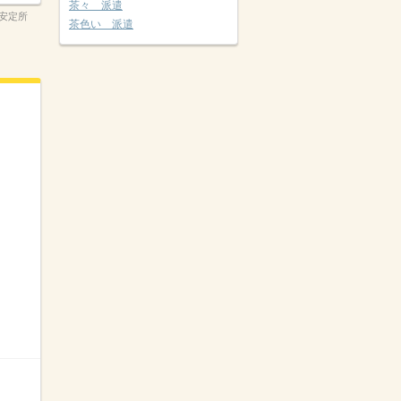
茶々 派遣
安定所
茶色い 派遣