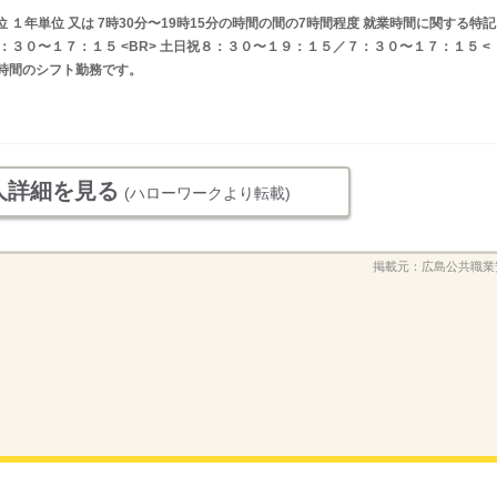
 １年単位 又は 7時30分〜19時15分の時間の間の7時間程度 就業時間に関する特記
：３０〜１７：１５ <BR> 土日祝８：３０〜１９：１５／７：３０〜１７：１５ <
５時間のシフト勤務です。
人詳細を見る
(ハローワークより転載)
掲載元：
広島公共職業