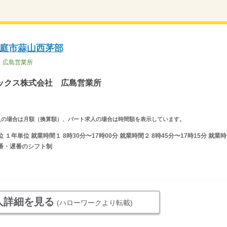
庭市蒜山西茅部
 広島営業所
ックス株式会社 広島営業所
ルタイム求人の場合は月額（換算額）、パート求人の場合は時間額を表示しています。
年単位 就業時間１ 8時30分〜17時00分 就業時間２ 8時45分〜17時15分 就業時
番・遅番のシフト制
人詳細を見る
(ハローワークより転載)