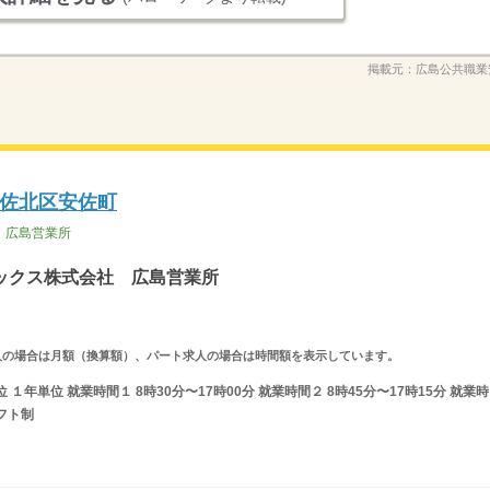
掲載元：
広島公共職業
佐北区安佐町
 広島営業所
ックス株式会社 広島営業所
ルタイム求人の場合は月額（換算額）、パート求人の場合は時間額を表示しています。
年単位 就業時間１ 8時30分〜17時00分 就業時間２ 8時45分〜17時15分 就業時
フト制