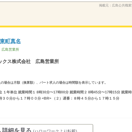
掲載元：
広島公共職業
東町真名
 広島営業所
ックス株式会社 広島営業所
ルタイム求人の場合は月額（換算額）、パート求人の場合は時間額を表示しています。
年単位 就業時間１ 8時30分〜17時00分 就業時間２ 8時45分〜17時15分 就業時
時３０分から１７時００分 <BR> （２）遅番：８時４５分から１７時１５分
人詳細を見る
(ハローワークより転載)