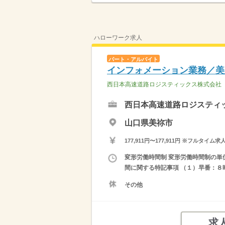
ハローワーク求人
パート・アルバイト
インフォメーション業務／美
西日本高速道路ロジスティックス株式会社
西日本高速道路ロジスティ
山口県美祢市
177,911円〜177,911円 ※フ
変形労働時間制 変形労働時間制の単位 １
間に関する特記事項 （１）早番：８
その他
求