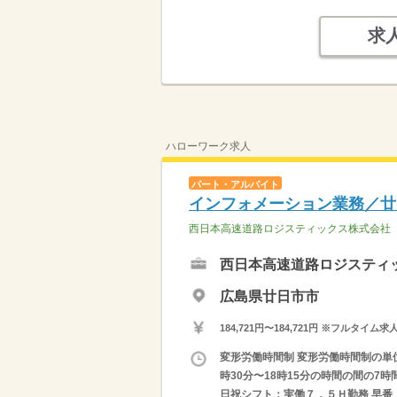
求
ハローワーク求人
パート・アルバイト
インフォメーション業務／廿
西日本高速道路ロジスティックス株式会社
西日本高速道路ロジスティ
広島県廿日市市
184,721円〜184,721円 ※フ
変形労働時間制 変形労働時間制の単位 １
時30分〜18時15分の時間の間の7時
日祝シフト：実働７．５Ｈ勤務 早番