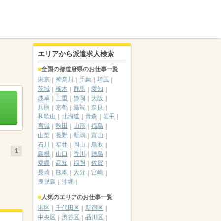
エリアから派遣求人検索
全国の都道府県のお仕事一覧
東京
神奈川
千葉
埼玉
茨城
栃木
群馬
愛知
岐阜
三重
静岡
大阪
兵庫
京都
滋賀
奈良
和歌山
北海道
青森
岩手
宮城
秋田
山形
福島
山梨
長野
新潟
富山
石川
福井
岡山
鳥取
1
島根
山口
香川
徳島
愛媛
高知
福岡
佐賀
長崎
熊本
大分
宮崎
鹿児島
沖縄
人気のエリアのお仕事一覧
港区
千代田区
新宿区
中央区
渋谷区
品川区