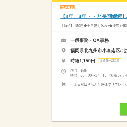
契約社員
【3年、4年・・と長期継続し
【時給1､150円◆土日祝お休み♪◆接客や事
一般事務・OA事務
福岡県北九州市小倉南区/北
時給1,150円
交通費一部支給
期間：長期
時間：08：30〜17：15（実働 07：
※土日祝はきちんと連休でリフレッシ