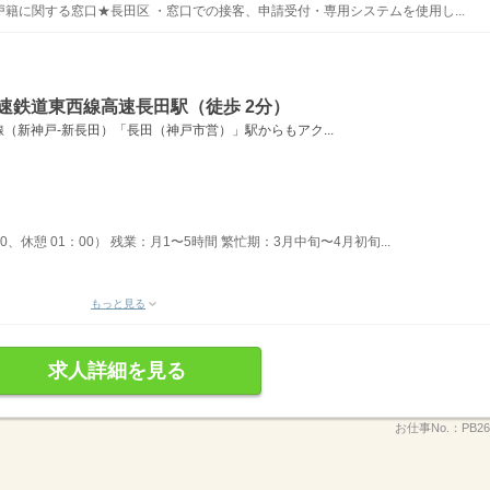
籍に関する窓口★長田区 ・窓口での接客、申請受付・専用システムを使用し...
速鉄道東西線高速長田駅（徒歩 2分）
（新神戸‐新長田）「長田（神戸市営）」駅からもアク...
50、休憩 01：00） 残業：月1〜5時間 繁忙期：3月中旬〜4月初旬...
もっと見る
求人詳細を見る
お仕事No.：
PB26