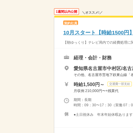
1週間以内公開
＼オススメ!／
契約社員
10月スタート【時給1500
【朝ゆっくり】テレビ局内での経費処理に関
経理・会計・財務
愛知県名古屋市中村区/名古
その他、名古屋市営地下鉄東山線「
時給1,500円～
交通費一部支給
月収例 210,000円〜+残業代
期間：長期
時間：09：30〜17：30（実働 07：
●土日祝休み 年末年始休暇あります