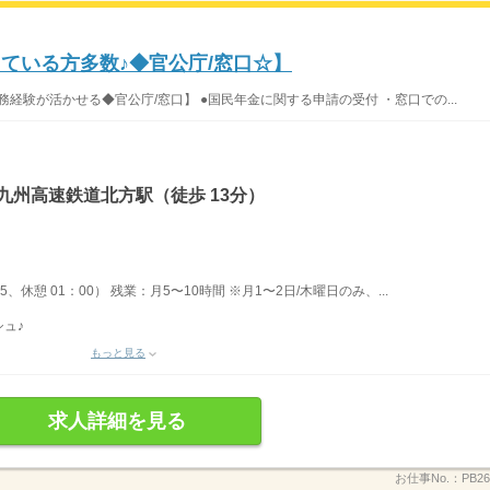
ている方多数♪◆官公庁/窓口☆】
務経験が活かせる◆官公庁/窓口】 ●国民年金に関する申請の受付 ・窓口での...
九州高速鉄道北方駅（徒歩 13分）
45、休憩 01：00） 残業：月5〜10時間 ※月1〜2日/木曜日のみ、...
ュ♪
もっと見る
求人詳細を見る
お仕事No.：
PB26