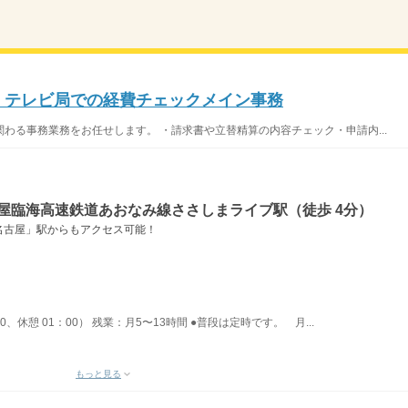
円】テレビ局での経費チェックメイン事務
わる事務業務をお任せします。 ・請求書や立替精算の内容チェック・申請内...
屋臨海高速鉄道あおなみ線ささしまライブ駅（徒歩 4分）
名古屋」駅からもアクセス可能！
00、休憩 01：00） 残業：月5〜13時間 ●普段は定時です。 月...
もっと見る