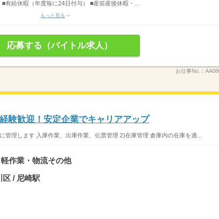
 ■有給休暇（年度毎に24日付与） ■産前産後休暇・...
もっと見る
応募する（バイトル求人）
お仕事No.：
AA08
経験歓迎！安定企業でキャリアアップ
に管理します 入庫作業、出庫作業、伝票管理 2)在庫管理 倉庫内の在庫を適...
、軽作業・物流その他
区 / 尼崎駅