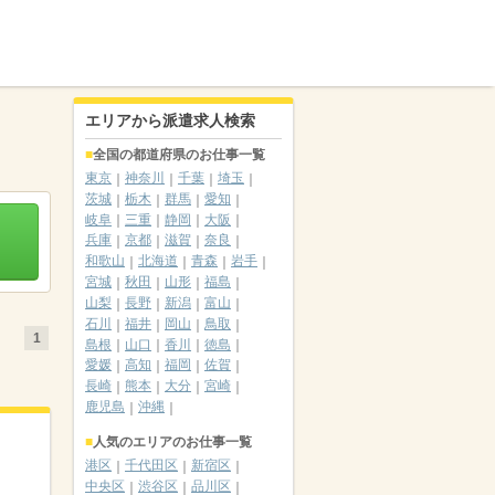
エリアから派遣求人検索
全国の都道府県のお仕事一覧
東京
神奈川
千葉
埼玉
茨城
栃木
群馬
愛知
岐阜
三重
静岡
大阪
兵庫
京都
滋賀
奈良
和歌山
北海道
青森
岩手
宮城
秋田
山形
福島
山梨
長野
新潟
富山
石川
福井
岡山
鳥取
1
島根
山口
香川
徳島
愛媛
高知
福岡
佐賀
長崎
熊本
大分
宮崎
鹿児島
沖縄
人気のエリアのお仕事一覧
港区
千代田区
新宿区
中央区
渋谷区
品川区