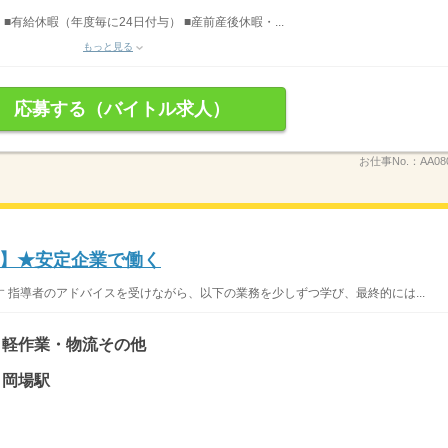
 ■有給休暇（年度毎に24日付与） ■産前産後休暇・...
もっと見る
応募する（バイトル求人）
お仕事No.：
AA08
】★安定企業で働く
 指導者のアドバイスを受けながら、以下の業務を少しずつ学び、最終的には...
、軽作業・物流その他
 岡場駅