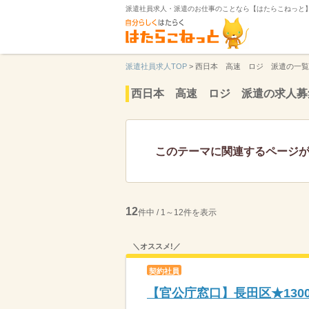
派遣社員求人・派遣のお仕事のことなら【はたらこねっと
派遣社員求人TOP
>
西日本 高速 ロジ 派遣の一覧
西日本 高速 ロジ 派遣の求人募
このテーマに関連するページ
12
件中 / 1～12件を表示
＼オススメ!／
契約社員
【官公庁窓口】長田区★130