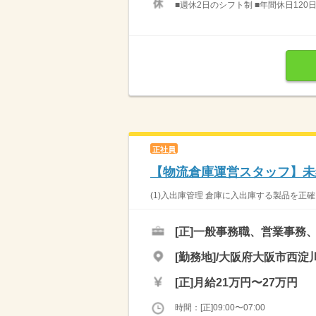
■週休2日のシフト制 ■年間休日120日
正社員
【物流倉庫運営スタッフ】未
(1)入出庫管理 倉庫に入出庫する製品を正確
[正]
一般事務職、営業事務
[勤務地]/大阪府大阪市西淀川
[正]
月給21万円〜27万円
時間：[正]09:00〜07:00