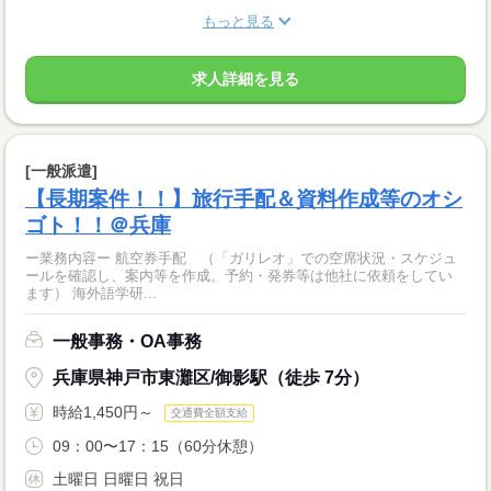
もっと見る
求人詳細を見る
[一般派遣]
【長期案件！！】旅行手配＆資料作成等のオシ
ゴト！！＠兵庫
ー業務内容ー 航空券手配 （「ガリレオ」での空席状況・スケジュ
ールを確認し、案内等を作成。予約・発券等は他社に依頼をしてい
ます） 海外語学研...
一般事務・OA事務
兵庫県神戸市東灘区/御影駅（徒歩 7分）
時給1,450円～
交通費全額支給
09：00〜17：15（60分休憩）
土曜日 日曜日 祝日