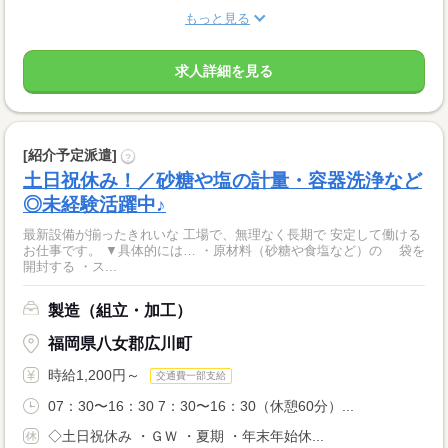
もっと見る
求人詳細を見る
[紹介予定派遣]
?
土日祝休み！／砂糖や塩の計量・容器洗浄など
◎未経験活躍中♪
最新設備が揃ったきれいな 工場で、無理なく長期で 安定して働ける
お仕事です。 ▼具体的には… ・原材料（砂糖や食塩など）の 袋を
開封する ・ス...
製造（組立・加工）
福岡県八女郡広川町
時給1,200円～
交通費一部支給
07：30〜16：30 7：30〜16：30（休憩60分）...
◇土日祝休み ・ＧＷ ・夏期 ・年末年始休...