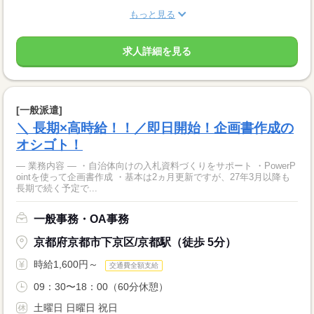
もっと見る
求人詳細を見る
[一般派遣]
＼ 長期×高時給！！／即日開始！企画書作成の
オシゴト！
― 業務内容 ― ・自治体向けの入札資料づくりをサポート ・PowerP
ointを使って企画書作成 ・基本は2ヵ月更新ですが、27年3月以降も
長期で続く予定で...
一般事務・OA事務
京都府京都市下京区/京都駅（徒歩 5分）
時給1,600円～
交通費全額支給
09：30〜18：00（60分休憩）
土曜日 日曜日 祝日