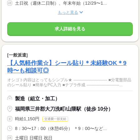
土日祝（週休二日制）、年末年始（12/29〜1...
もっと見る
求人詳細を見る
[一般派遣]
【人気軽作業☆】シール貼り＊未経験OK＊9
時〜も相談可◎
オシゴト内容はとってもシンプル★ --------------------------- ■分電盤部品
のシール貼り ■簡単なPC入力 ■テプラ作成 --------------------------...
製造（組立・加工）
福岡県三井郡大刀洗町/山隈駅（徒歩 10分）
時給1,150円
交通費一部支給
8：30〜17：00（休憩45分） ＊9：00〜など...
土曜日 日曜日 祝日