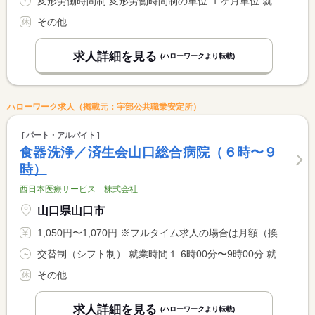
変形労働時間制 変形労働時間制の単位 １ヶ月単位 就業時間１ 5時00分〜14時00分 就業時間２ 9時00分〜18時00分 就業時間３ 10時15分〜19時15分
その他
求人詳細を見る
(ハローワークより転載)
ハローワーク求人（掲載元：宇部公共職業安定所）
パート・アルバイト
食器洗浄／済生会山口総合病院（６時〜９
時）
西日本医療サービス 株式会社
山口県山口市
1,050円〜1,070円 ※フルタイム求人の場合は月額（換算額）、パート求人の場合は時間額を表示しています。
交替制（シフト制） 就業時間１ 6時00分〜9時00分 就業時間に関する特記事項 休憩なし。
その他
求人詳細を見る
(ハローワークより転載)