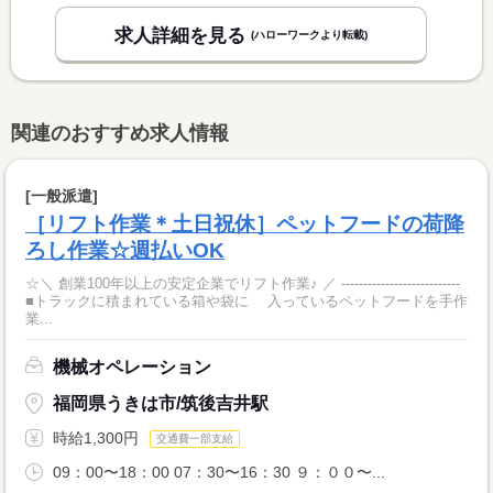
求人詳細を見る
(ハローワークより転載)
関連のおすすめ求人情報
[一般派遣]
［リフト作業＊土日祝休］ペットフードの荷降
ろし作業☆週払いOK
☆＼ 創業100年以上の安定企業でリフト作業♪ ／ ---------------------------
■トラックに積まれている箱や袋に 入っているペットフードを手作
業...
機械オペレーション
福岡県うきは市/筑後吉井駅
時給1,300円
交通費一部支給
09：00〜18：00 07：30〜16：30 ９：００〜...