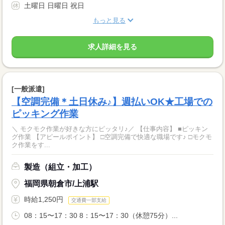
土曜日 日曜日 祝日
もっと見る
求人詳細を見る
[一般派遣]
【空調完備＊土日休み♪】週払いOK★工場での
ピッキング作業
＼ モクモク作業が好きな方にピッタリ♪／ 【仕事内容】 ■ピッキン
グ作業 【アピールポイント】 □空調完備で快適な職場です♪ □モクモ
ク作業をす...
製造（組立・加工）
福岡県朝倉市/上浦駅
時給1,250円
交通費一部支給
08：15〜17：30 8：15〜17：30（休憩75分）...